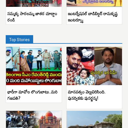
సమ్మక్క సారలమ్మ జాతర చూద్దాం
ఇంటర్నేషనల్ బాడిబిల్డర్ రామకృష్ణ
రండి
ఇంటర్వ్యూ
Top Stories
భారీగా మావోల లొంగుబాటు..మరి
మానవత్వం వెల్లువిరిసింది.
గణపతి?
పునర్వికకు పునర్జన్మ!