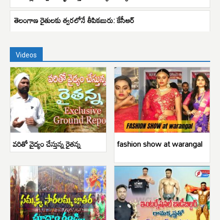
తెలంగాణ రైతులకు త్వరలోనే తీపికబురు: కేసీఆర్‌
Videos
వరితో వైద్యం చేస్తున్న రైతన్న
fashion show at warangal