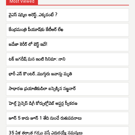
Most Viewed
వైఎస్ షర్మిల అరెస్ట్..ఎక్కడంటే ?
కేంద్రమంత్రి పీయూష్​కు కేటీఆర్​ లేఖ
జడేజా కెరీర్ లో బెస్ట్ ఇదే!
టక్ జగదీష్ మన ఇంటి సినిమా: నాని
భారీ ఎన్ కౌంటర్..ముగ్గురు జవాన్లు మృతి
సాధారణ ప్రయాణికుడిలా బస్సెక్కిన సజ్జనార్
హెల్త్ సైన్సెస్ డిగ్రీ కోర్సుల్లోవెబ్ ఆప్షన్ల స్వీకరణ
జూన్ 5 కాదు జూన్ 1 తేది నుంచే రుతుపవనాలు
35 ఏళ్ల తర్వాత గర్భం వస్తే ఎదురయ్యే సమస్యలు