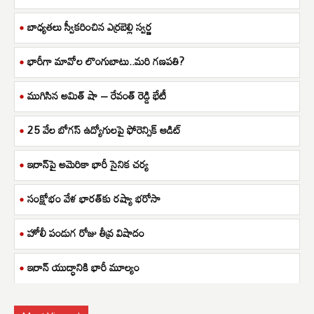
బాధ్యతలు స్వీకరించిన ఎర్రబెల్లి స్వర్ణ
భారీగా మావోల లొంగుబాటు..మరి గణపతి?
ముగిసిన అమిత్ షా – రేవంత్ రెడ్డి భేటీ
25 వేల బోగస్ ఉద్యోగులపై ఫోరెన్సిక్ ఆడిట్
ఇరాన్‌పై అమెరికా భారీ సైనిక చర్య
సంక్షోభం వేళ భారత్‌కు రష్యా భరోసా
హోలీ పండుగ రోజు తీవ్ర విషాదం
ఇరాన్ యుద్ధానికి భారీ మూల్యం