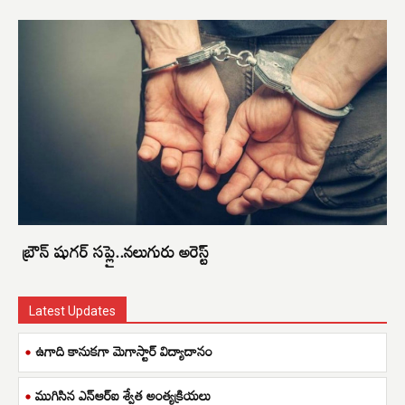
బ్రౌన్ షుగర్ సప్లై..నలుగురు అరెస్ట్
Latest Updates
ఉగాది కానుకగా మెగాస్టార్ విద్యాదానం
ముగిసిన ఎన్ఆర్ఐ శ్వేత అంత్యక్రియలు