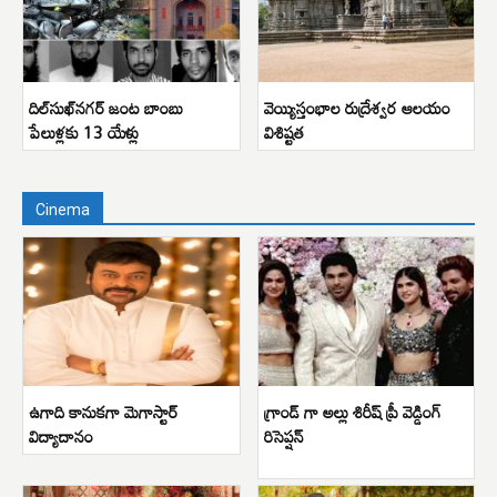
దిల్‌సుఖ్‌నగర్ జంట బాంబు
వెయ్యిస్తంభాల రుద్రేశ్వర ఆలయం
పేలుళ్లకు 13 యేళ్లు
విశిష్టత
Cinema
ఉగాది కానుకగా మెగాస్టార్
గ్రాండ్ గా అల్లు శిరీష్ ప్రీ వెడ్డింగ్
విద్యాదానం
రిసెప్షన్