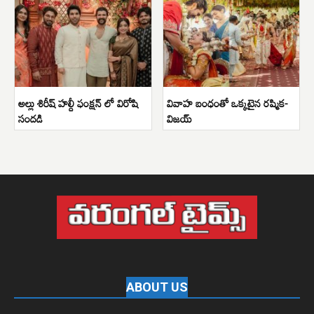
అల్లు శిరీష్ హల్దీ ఫంక్షన్ లో విరోషి
వివాహ బంధంతో ఒక్కటైన రష్మిక-
సందడి
విజయ్
ABOUT US