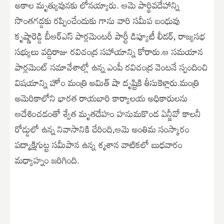
అకాల మృత్యువునకు లోనయ్యారు. ఆమె పార్థివదేహాన్ని
సొంతగడ్డకు రప్పించేందుకు గాను వారి సమీప బంధువు
కృష్ణారెడ్డి బీఆర్ఎస్ పార్లమెంటరీ పార్టీ డిప్యూటీ లీడర్, రాజ్యసభ
సభ్యులు వద్దిరాజు రవిచంద్ర సహాయాన్ని కోరారు.ఆ సమయాన
పార్లమెంట్ సమావేశాల్లో ఉన్న ఎంపీ రవిచంద్ర వెంటనే స్పందించి
విషయాన్ని హోం మంత్రి అమిత్ షా దృష్టికి తీసుకెళ్లారు.మంత్రి
అమెరికాలోని భారత రాయబారి కార్యాలయ అధికారులను
ఆదేశించడంతో శ్వేత మృతదేహం హనుమకొండ ఏన్జీవో కాలనీ
రోడ్డులో ఉన్న నివాసానికి చేరింది,ఆమె అంతిమ సంస్కారం
పద్మాక్షిగుట్ట సమీపాన ఉన్న శ్మశాన వాటికలో బుధవారం
మధ్యాహ్నం జరిగింది.