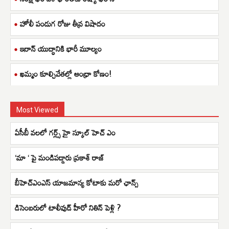
హోలీ పండుగ రోజు తీవ్ర విషాదం
ఇరాన్ యుద్ధానికి భారీ మూల్యం
ఖమ్మం కూల్చివేతల్లో ఆంధ్రా కోణం!
Most Viewed
ఏసీబీ వలలో గర్ల్స్ హై స్కూల్ హెచ్ ఎం
‘మా ‘ పై మండిపడ్డారు ప్రకాశ్ రాజ్
బీహెచ్ఎంఎస్ యాజమాన్య కోటాకు మరో ఛాన్స్
డిసెంబరులో టాలీవుడ్ హీరో నితిన్ పెళ్లి ?