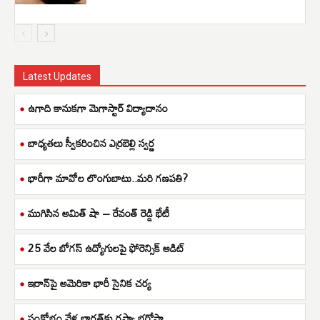
Latest Updates
ఉగాది కానుకగా మెగాస్టార్ విద్యాదానం
బాధ్యతలు స్వీకరించిన ఎర్రబెల్లి స్వర్ణ
భారీగా మావోల లొంగుబాటు..మరి గణపతి?
ముగిసిన అమిత్ షా – రేవంత్ రెడ్డి భేటీ
25 వేల బోగస్ ఉద్యోగులపై ఫోరెన్సిక్ ఆడిట్
ఇరాన్‌పై అమెరికా భారీ సైనిక చర్య
సంక్షోభం వేళ భారత్‌కు రష్యా భరోసా