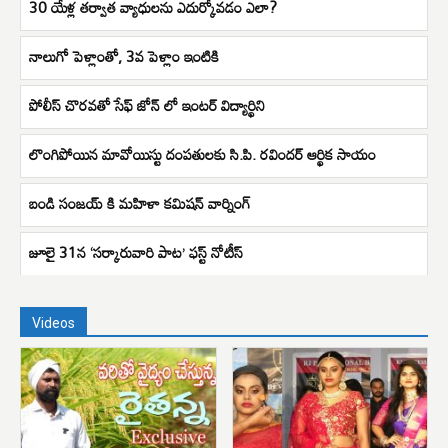
30 యేళ్ల తర్వాత వ్యాధులను ఎదుర్కోవడం ఎలా?
నాలుగో పెళ్లాంతో, 3వ పెళ్లాం ఇంటికి
పోలీస్ చొరవతో సేఫ్ జోన్ లో ఇంటర్ విద్యార్థిని
లొంగిపోయిన మావోయిస్టు దంపతులకు సి.పి. రవిందర్ ఆర్థిక సాయం
బండి సంజయ్ కి మహిళా కమిషన్ వార్నింగ్
జూలై 31న ‘సర్కారువారి పాట’ ఫస్ట్‌ నోటీస్‌
Videos