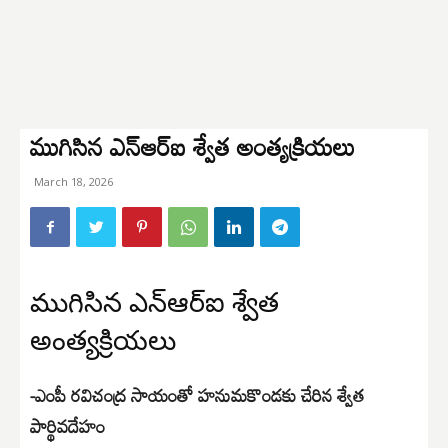
ముగిసిన ఎన్ఆర్ఐ శ్వేత అంత్యక్రియలు
March 18, 2026
ముగిసిన ఎన్ఆర్ఐ శ్వేత
అంత్యక్రియలు
-ఎంపీ రవిచంద్ర సాయంతో హనుమకొండకు చేరిన శ్వేత
పార్థివదేహం