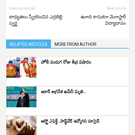
Previous article
Next article
బాధ్యతలు స్వీకరించిన ఎర్రబెల్లి
ఉగాది కానుకగా మెగాస్టార్
స్వర్ణ
విద్యాదానం
RELATED ARTICLES
MORE FROM AUTHOR
హోలీ పండుగ రోజు తీవ్ర విషాదం
ఇరాన్ అగ్రనేత ఖమేనీ మృతి..
ఆస్ట్రో ఎఫెక్ట్..సాఫ్ట్‌వేర్‌ ఉద్యోగిని సూసైడ్