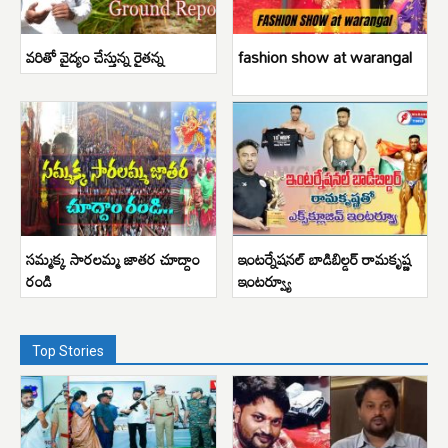
వరితో వైద్యం చేస్తున్న రైతన్న
fashion show at warangal
సమ్మక్క సారలమ్మ జాతర చూద్దాం
ఇంటర్నేషనల్ బాడిబిల్డర్ రామకృష్ణ
రండి
ఇంటర్వ్యూ
Top Stories