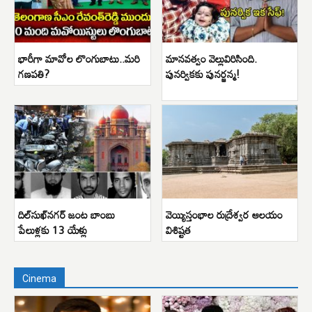
భారీగా మావోల లొంగుబాటు..మరి
మానవత్వం వెల్లువిరిసింది.
గణపతి?
పునర్వికకు పునర్జన్మ!
దిల్‌సుఖ్‌నగర్ జంట బాంబు
వెయ్యిస్తంభాల రుద్రేశ్వర ఆలయం
పేలుళ్లకు 13 యేళ్లు
విశిష్టత
Cinema