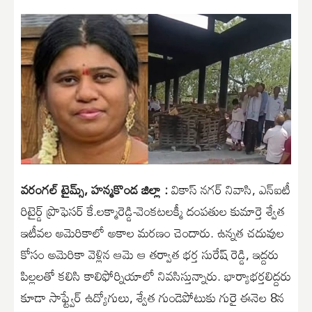
వరంగల్ టైమ్స్, హన్మకొండ జిల్లా :
వికాస్ నగర్ నివాసి, ఎన్ఐటీ
రిటైర్డ్ ప్రొఫెసర్ కే.లక్మారెడ్డి-వెంకటలక్మీ దంపతుల కుమార్తె శ్వేత
ఇటీవల అమెరికాలో అకాల మరణం చెందారు. ఉన్నత చదువుల
కోసం అమెరికా వెళ్లిన ఆమె ఆ తర్వాత భర్త సురేష్ రెడ్డి, ఇద్దరు
పిల్లలతో కలిసి కాలిఫోర్నియాలో నివసిస్తున్నారు. భార్యాభర్తలిద్దరు
కూడా సాఫ్ట్వేర్ ఉద్యోగులు, శ్వేత గుండెపోటుకు గురై ఈనెల 8న