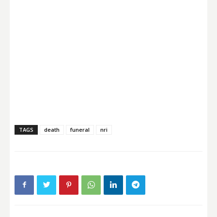
TAGS
death
funeral
nri