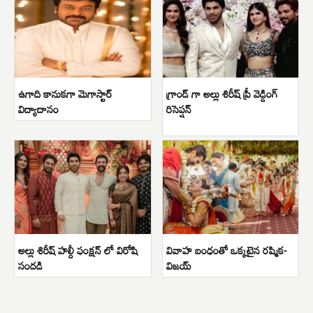
ఉగాది కానుకగా మెగాస్టార్
గ్రాండ్ గా అల్లు శిరీష్ ప్రీ వెడ్డింగ్
విద్యాదానం
రిసెప్షన్
అల్లు శిరీష్ హల్దీ ఫంక్షన్ లో విరోషి
వివాహ బంధంతో ఒక్కటైన రష్మిక-
సందడి
విజయ్