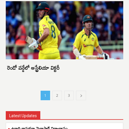
రెండో వన్డేలో ఆస్ట్రేలియా విక్టరీ
1
2
3
Latest Updates
ఉగాది కానుకగా మెగాస్టార్ విద్యాదానం