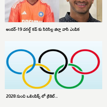
అండర్-19 వరల్డ్ కప్ కు సిరిసిల్ల జిల్లా వాసి ఎంపిక
2028 నుంచి ఒలింపిక్స్ లో క్రికెట్..