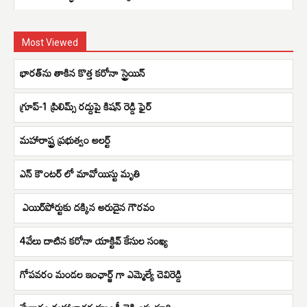
Most Viewed
భారత్​ను తాకిన కొత్త కరోనా స్ట్రెయిన్​
గ్రూప్-1 ప్రిలిమ్స్ రద్దుపై కిషన్ రెడ్డి ఫైర్
మహారాష్ట్ర ప్రభుత్వం అలర్ట్
ఎన్ కౌంటర్ లో మావోయిస్టు మృతి
​ ఎయిర్​పోర్టుకు దక్కిన అరుదైన గౌరవం
4వేలు దాటిన కరోనా యాక్టివ్ కేసుల సంఖ్య
గోపవరం మండల ఇంఛార్జ్ గా ఎమ్మెల్యే చెవిరెడ్డి