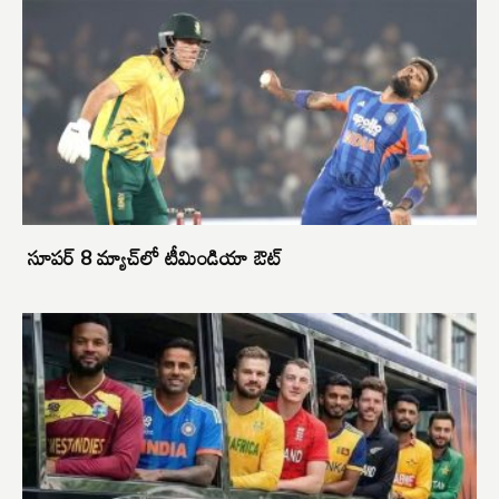
సూపర్ 8 మ్యాచ్‌లో టీమిండియా ఔట్