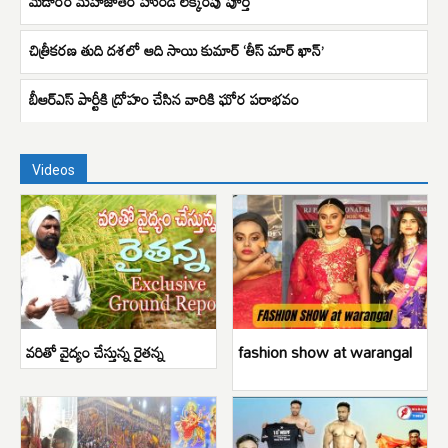
మేడారం మహాజాతర హుండీ లెక్కింపు పూర్తి
చిత్రీకరణ తుది దశలో ఆది సాయి కుమార్ ‘తీస్ మార్ ఖాన్’
బీఆర్ఎస్ పార్టీకి ద్రోహం చేసిన వారికి ఘోర పరాభవం
Videos
వరితో వైద్యం చేస్తున్న రైతన్న
fashion show at warangal