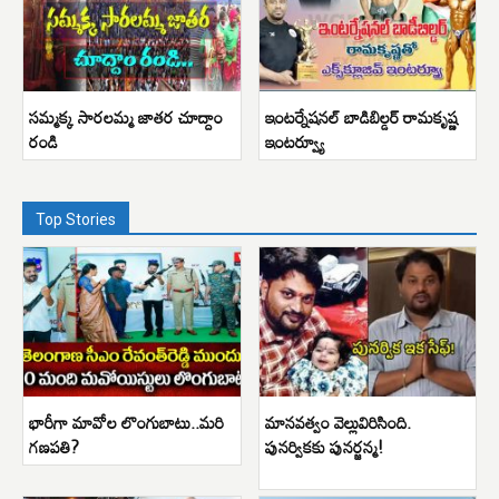
సమ్మక్క సారలమ్మ జాతర చూద్దాం
ఇంటర్నేషనల్ బాడిబిల్డర్ రామకృష్ణ
రండి
ఇంటర్వ్యూ
Top Stories
భారీగా మావోల లొంగుబాటు..మరి
మానవత్వం వెల్లువిరిసింది.
గణపతి?
పునర్వికకు పునర్జన్మ!