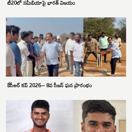
టీ20లో నమీబియాపై భారత్‌ విజయం
కేసీఆర్ కప్ 2026– 8వ సీజన్ ఘన ప్రారంభం