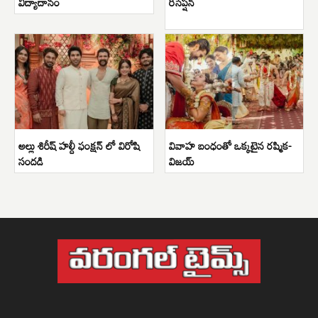
విద్యాదానం
రిసెప్షన్
అల్లు శిరీష్ హల్దీ ఫంక్షన్ లో విరోషి
వివాహ బంధంతో ఒక్కటైన రష్మిక-
సందడి
విజయ్