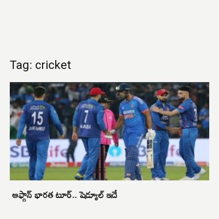
Tag: cricket
ఆఫ్గాన్‌ భారత టూర్‌.. షెడ్యూల్‌ ఇదే