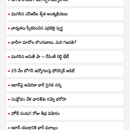
ముగిసిన ఎన్ఆర్ఐ శ్వేత అంత్యక్రియలు
బాధ్యతలు స్వీకరించిన ఎర్రబెల్లి స్వర్ణ
భారీగా మావోల లొంగుబాటు..మరి గణపతి?
ముగిసిన అమిత్ షా – రేవంత్ రెడ్డి భేటీ
25 వేల బోగస్ ఉద్యోగులపై ఫోరెన్సిక్ ఆడిట్
ఇరాన్‌పై అమెరికా భారీ సైనిక చర్య
సంక్షోభం వేళ భారత్‌కు రష్యా భరోసా
హోలీ పండుగ రోజు తీవ్ర విషాదం
ఇరాన్ యుద్ధానికి భారీ మూల్యం