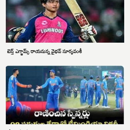
టెన్త్ ఎగ్జామ్స్ రాయనున్న వైభవ్ సూర్యవంశీ