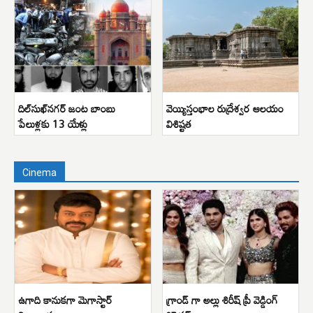
దిల్‌సుఖ్‌నగర్ జంట బాంబు
వెయ్యిస్తంభాల రుద్రేశ్వర ఆలయం
పేలుళ్లకు 13 యేళ్లు
విశిష్టత
Cinema
ఉగాది కానుకగా మెగాస్టార్
గ్రాండ్ గా అల్లు శిరీష్ ప్రీ వెడ్డింగ్