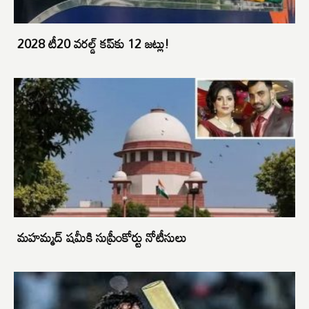
2028 టీ20 వరల్డ్ కప్‌కు 12 జట్లు!
మహమ్మద్ షమీకి సుప్రీంకోర్టు నోటీసులు