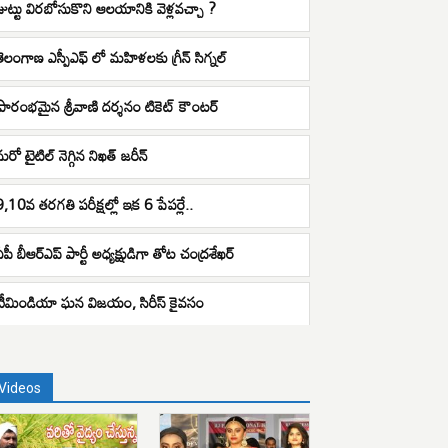
జుట్టు విరబోసుకొని ఆలయానికి వెళ్లవచ్చా ?
తెలంగాణ ఎస్పీఎఫ్ లో మహిళలకు గ్రీన్ సిగ్నల్
ప్రారంభమైన శ్రీవాణి దర్శనం టికెట్ కౌంటర్
మరో టైటిల్ నెగ్గిన నిఖత్ జరీన్
9,10వ తరగతి పరీక్షల్లో ఇక 6 పేపర్లే..
ఏపీ బీఆర్ఎప్ పార్టీ అధ్యక్షుడిగా తోట చంద్రశేఖర్
టీమిండియా ఘన విజయం, సిరీస్ కైవసం
Videos