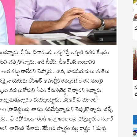
వ
ిందన్నారు. సీబీఐ విచారణకు అప్పగిస్తే ఇప్పటి వరకు కేంద్రం
చెప్పుకొచ్చారు. అది బీజేపీ, బీఆర్ఎస్ బంధానికి
ంద ఆయకట్టు రాలేదని చెప్పారు. బావ, బావమరుదులు రంకెలు
పక్ష నాయకుడు కేసీఆర్ అసెంబ్లీకి రమ్మంటే రారని మంత్రి
స
కులు వదులుకోమని సీఎం రేవంత్‌రెడ్డి చెప్పారని అన్నారు.
చ
లాడుతున్నారని దుయ్యబట్టారు. కేసీఆర్ హయాంలో
ప్రాజెక్టులను తాము సరిచేస్తున్నామని చెప్పుకొచ్చారు. వచ్చే
దని.. పారిపోకుండా రండి అన్ని అంశాలపై చర్చిద్దామని సవాల్
ని ఛాలెంజ్ చేశారు. కేసీఆర్ స్వార్థం వల్ల రాష్ట్రం 15ఏళ్లు