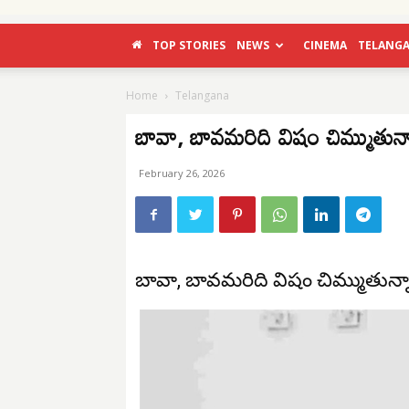
TOP STORIES
NEWS
CINEMA
TELANG
Home
Telangana
బావా, బావమరిది విషం చిమ్ముతున్
February 26, 2026
బావా, బావమరిది విషం చిమ్ముతున్న