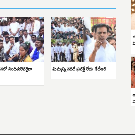
ఉ
వ
నలో నిందితులెవరైనా
మిమ్మల్ని వదిలే ప్రసక్తే లేదు -కేటీఆర్
అ
వ