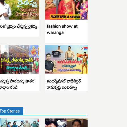
రితో వైద్యం చేస్తున్న రైతన్న
fashion show at
warangal
మ్మక్క సారలమ్మ జాతర
ఇంటర్నేషనల్ బాడిబిల్డర్
ూద్దాం రండి
రామకృష్ణ ఇంటర్వ్యూ
Top Stories