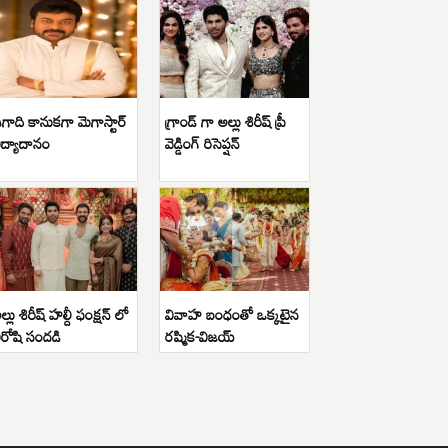
గాది కానుకగా మెగాస్టార్
గ్రాండ్ గా అల్లు శిరీష్ ప్రీ
ిద్యాదానం
వెడ్డింగ్ రిసెప్షన్
ల్లు శిరీష్ హల్దీ ఫంక్షన్ లో
వివాహ బంధంతో ఒక్కటైన
ిరోషి సందడి
రష్మిక-విజయ్