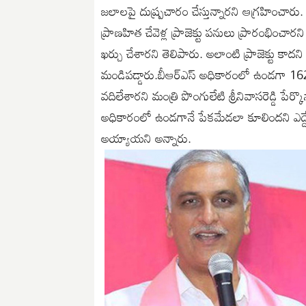
జలాలపై దుష్ప్రచారం చేస్తున్నారని ఆగ్రహించారు. వ
ప్రాణహిత చేవెళ్ల ప్రాజెక్టు పనులు ప్రారంభించారన
ఖర్చు చేశారని తెలిపారు. అలాంటి ప్రాజెక్టు కాదని
మండిపడ్డారు.బీఆర్ఎస్ అధికారంలో ఉండగా 162 టీ
వదిలేశారని మంత్రి పొంగులేటి శ్రీనివాసరెడ్డి పేర్కొ
అధికారంలో ఉండగానే పేకమేడలా కూలిందని ఎద్దేవా 
అయ్యాయని అన్నారు.