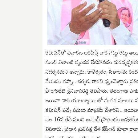
కమిషన్‌తో విచారణ జరిపిస్తే వారి గట్టు రట్టు అయ
నుంచి ఎలాంటి స్పందన లేకపోవడం దురదృష్టకరమని 
నిదర్శనమని అన్నారు. కాళేశ్వరం, సీతారామ కి
వేయడం తప్పా.. చర్చకు రారని ధ్వజమెత్తారు.ప్రతి
పొంగులేటి శ్రీనివాసరెడ్డి తెలిపారు. తెలంగాణ హక్
అయినా వారి యూట్యూబులతో వంకర మాటలు మాట్
కమిషన్ వచ్చే పనులు మాత్రమే చేశారని.. అయినా ఆ 
నెల 16వ తేదీ నుంచి అసెంబ్లీ ప్రారంభం అవుతోం
విసిరారు. ప్రధాన ప్రతిపక్ష నేత కేసీఆర్ కూడా రావాల