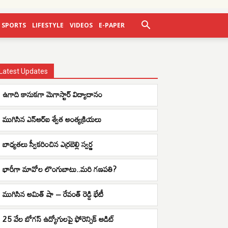
SPORTS
LIFESTYLE
VIDEOS
E-PAPER
Latest Updates
ఉగాది కానుకగా మెగాస్టార్ విద్యాదానం
ముగిసిన ఎన్ఆర్ఐ శ్వేత అంత్యక్రియలు
బాధ్యతలు స్వీకరించిన ఎర్రబెల్లి స్వర్ణ
భారీగా మావోల లొంగుబాటు..మరి గణపతి?
ముగిసిన అమిత్ షా – రేవంత్ రెడ్డి భేటీ
25 వేల బోగస్ ఉద్యోగులపై ఫోరెన్సిక్ ఆడిట్