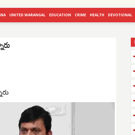
ANA
UNITED WARANGAL
EDUCATION
CRIME
HEALTH
DEVOTIONAL
నారు
ారు