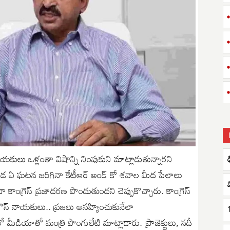
నాయకులు ఒళ్లంతా విషాన్ని నింపుకుని మాట్లాడుతున్నారని
ి. ఎక్కడ ఏ ఘటన జరిగినా కేటీఆర్ అండ్ కో శవాల మీద పేలాలు
 కాంగ్రెస్ ప్రజాదరణ పొందుతుందని చెప్పుకొచ్చారు. కాంగ్రెస్
హౌస్ నాయకులు.. ప్రజలు అసహ్యించుకునేలా
ో మీడియాతో మంత్రి పొంగులేటి మాట్లాడారు. ప్రాజెక్టులు, నదీ