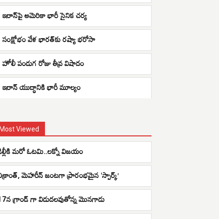
ఇరాన్‌పై అమెరికా భారీ సైనిక చర్య
సంక్షోభం వేళ భారత్‌కు రష్యా భరోసా
హోలీ పండుగ రోజు తీవ్ర విషాదం
ఇరాన్ యుద్ధానికి భారీ మూల్యం
Most Viewed
ఢిల్లీకి మరో ఓటమి..లక్నో విజయం
విక్రాంత్, మెహ‌రీన్ జంట‌గా ప్రారంభమైన ‘స్పార్క్’
17న గ్రాండ్ గా విడుద‌ల‌వుతోన్న మొన‌గాడు