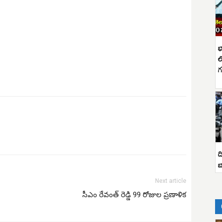
భ
ల
గ
ద
బ
Next article
సీఎం రేవంత్ రెడ్డి 99 రోజుల ప్రణాళిక