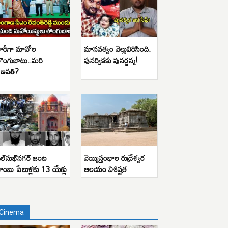
ారీగా మావోల
మానవత్వం వెల్లువిరిసింది.
ొంగుబాటు..మరి
పునర్వికకు పునర్జన్మ!
ణపతి?
ిల్‌సుఖ్‌నగర్ జంట
వెయ్యిస్తంభాల రుద్రేశ్వర
ాంబు పేలుళ్లకు 13 యేళ్లు
ఆలయం విశిష్టత
Cinema