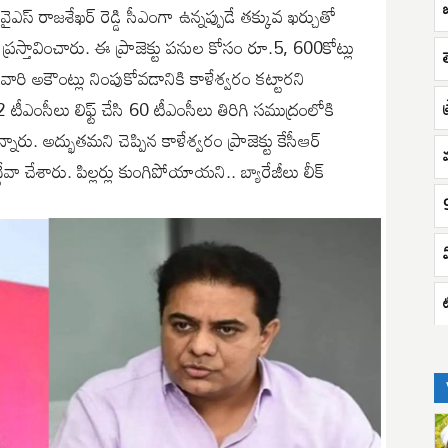
ైఎస్ రాజశేఖర్ రెడ్డి సీఎంగా ఉన్నప్పుడే తక్కువ ఖర్చుతో
ి ప్రస్తావించారు. ఈ ప్రాజెక్టు పనుల కోసం రూ.5, 600కోట్లు
 వారి అకౌంట్లు నింపుకోవడానికి కాళేశ్వరం కట్టారని
ఎంసీలు లిఫ్ట్ చేసి 60 టీఎంసీలు తిరిగి సముద్రంలోకి
న్నారు. అద్భుతమని చెప్పిన కాళేశ్వరం ప్రాజెక్టు కేసీఆర్
చేశారు. పిల్లర్లు కుంగిపోయాయని.. బ్యారేజీలు లీక్