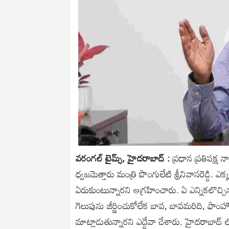
వరంగల్ టైమ్స్, హైదరాబాద్ :
ప్రధాన ప్రతిపక్ష 
ధ్వజమెత్తారు మంత్రి పొంగులేటి శ్రీనివాసరెడ్డ
ఏరుకుంటున్నారని ఆగ్రహించారు. ఏ ఎన్నికలొచ్చినా
గెలుపును జీర్ణించుకోలేక బావ, బావమరిది, ఫాం
మాట్లాడుతున్నారని ఎద్దేవా చేశారు. హైదరాబాద్ ల