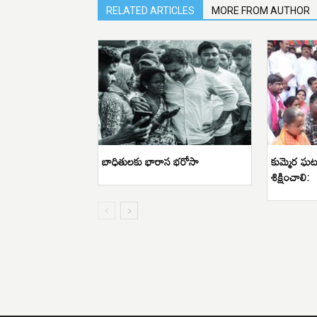
RELATED ARTICLES
MORE FROM AUTHOR
బాధితులకు భారాస భరోసా
కుమ్మెర ఘట
శిక్షించాలి: