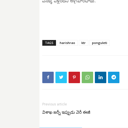
వెనక్కి వెళ్లిందని ఆగ్రహించారు.
TAGS
harishrao
ktr
ponguleti
Previous article
విశాఖ జర్నీ ఇప్పుడు వెరీ ఈజీ