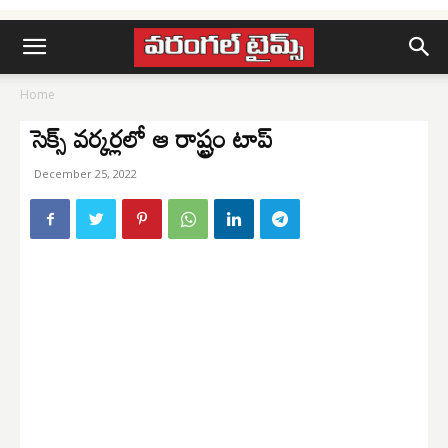
Home
సెక్స్ వర్కర్లలో ఆ రాష్ట్రం టాప్
December 25, 2022