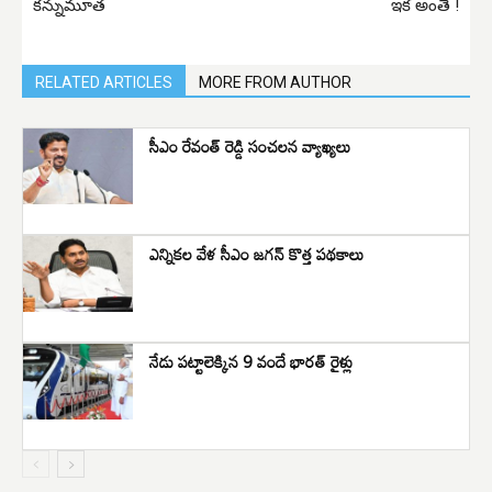
కన్నుమూత
ఇక అంతే !
RELATED ARTICLES
MORE FROM AUTHOR
సీఎం రేవంత్ రెడ్డి సంచలన వ్యాఖ్యలు
ఎన్నికల వేళ సీఎం జగన్ కొత్త పథకాలు
నేడు పట్టాలెక్కిన 9 వందే భారత్ రైళ్లు