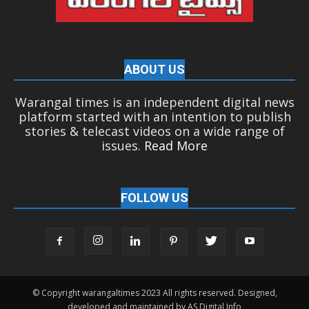
ABOUT US
Warangal times is an independent digital news
platform started with an intention to publish
stories & telecast videos on a wide range of
issues.
Read More
FOLLOW US
© Copyright warangaltimes 2023 All rights reserved. Designed,
developed and maintained by AS Digital Info