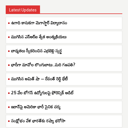
Latest Updates
ఉగాది కానుకగా మెగాస్టార్ విద్యాదానం
ముగిసిన ఎన్ఆర్ఐ శ్వేత అంత్యక్రియలు
బాధ్యతలు స్వీకరించిన ఎర్రబెల్లి స్వర్ణ
భారీగా మావోల లొంగుబాటు..మరి గణపతి?
ముగిసిన అమిత్ షా – రేవంత్ రెడ్డి భేటీ
25 వేల బోగస్ ఉద్యోగులపై ఫోరెన్సిక్ ఆడిట్
ఇరాన్‌పై అమెరికా భారీ సైనిక చర్య
సంక్షోభం వేళ భారత్‌కు రష్యా భరోసా