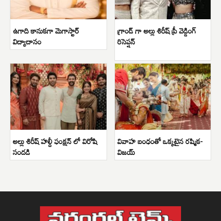
ఉగాది కానుకగా మెగాస్టార్
గ్రాండ్ గా అల్లు శిరీష్ ప్రీ వెడ్డింగ్
విద్యాదానం
రిసెప్షన్
అల్లు శిరీష్ హల్దీ ఫంక్షన్ లో విరోషి
వివాహ బంధంతో ఒక్కటైన రష్మిక-
సందడి
విజయ్