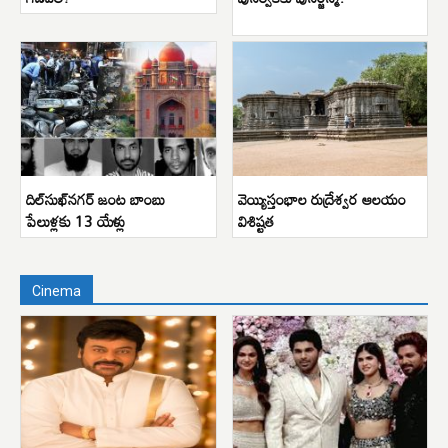
దిల్‌సుఖ్‌నగర్ జంట బాంబు
వెయ్యిస్తంభాల రుద్రేశ్వర ఆలయం
పేలుళ్లకు 13 యేళ్లు
విశిష్టత
Cinema