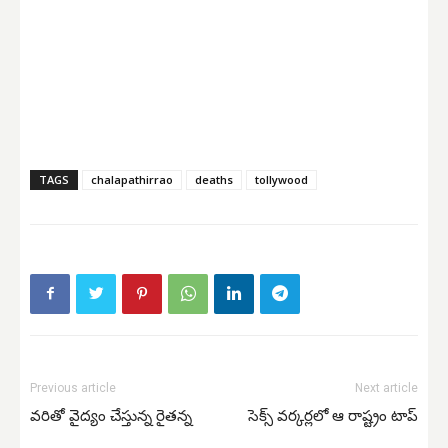
TAGS
chalapathirrao
deaths
tollywood
Previous article
Next article
వరితో వైద్యం చేస్తున్న రైతన్న
సెక్స్ వర్కర్లలో ఆ రాష్ట్రం టాప్