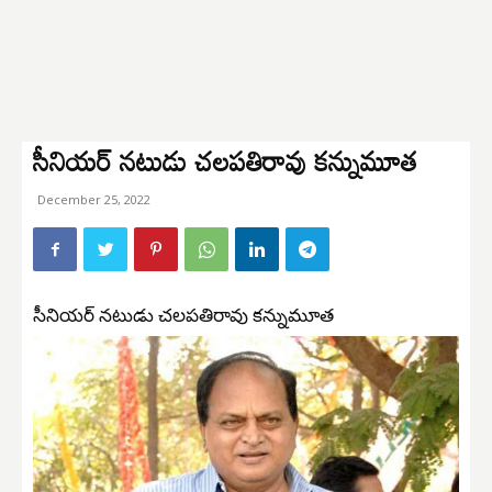
సీనియర్ నటుడు చలపతిరావు కన్నుమూత
December 25, 2022
సీనియర్ నటుడు చలపతిరావు కన్నుమూత