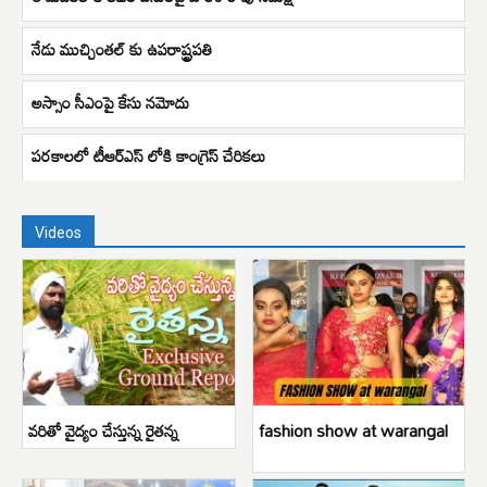
నేడు ముచ్చింతల్ కు ఉపరాష్ట్రపతి
అస్సాం సీఎంపై కేసు నమోదు
పరకాలలో టీఆర్ఎస్ లోకి కాంగ్రెస్ చేరికలు
Videos
వరితో వైద్యం చేస్తున్న రైతన్న
fashion show at warangal