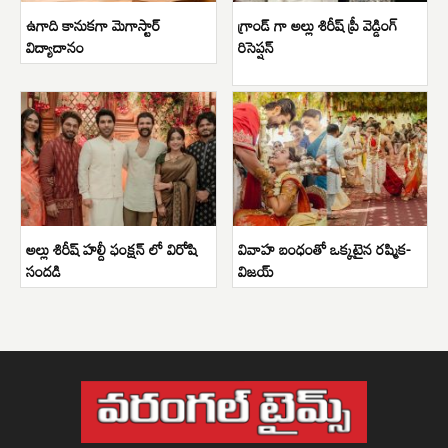
ఉగాది కానుకగా మెగాస్టార్
గ్రాండ్ గా అల్లు శిరీష్ ప్రీ వెడ్డింగ్
విద్యాదానం
రిసెప్షన్
అల్లు శిరీష్ హల్దీ ఫంక్షన్ లో విరోషి
వివాహ బంధంతో ఒక్కటైన రష్మిక-
సందడి
విజయ్