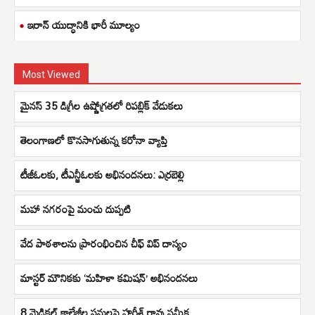
ఇరాన్ యుద్ధానికి భారీ మూల్యం
Most Viewed
మైనస్ 35 డిగ్రీల ఉష్ణోగ్రతలో రిపబ్లిక్ వేడుకలు
తెలంగాణలో కొనసాగుతున్న కరోనా వ్యాప్తి
టీజీఓలకు, టీఎన్జీఓలకు అభినందనలు: ఎర్రబెల్లి
మహా నగరంపై మంచు దుప్పటి
వేద పాఠశాలను ప్రారంభించిన చీఫ్ విప్ దాస్యం
మాస్టర్‌ మౌనికకు ‘మహిళా కమిషన్’ అభినందనలు
8 మెడికల్ కాలేజీల పనులపై హరీశ్ రావు సమీక్ష