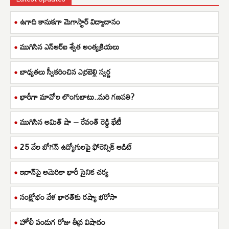
ఉగాది కానుకగా మెగాస్టార్ విద్యాదానం
ముగిసిన ఎన్ఆర్ఐ శ్వేత అంత్యక్రియలు
బాధ్యతలు స్వీకరించిన ఎర్రబెల్లి స్వర్ణ
భారీగా మావోల లొంగుబాటు..మరి గణపతి?
ముగిసిన అమిత్ షా – రేవంత్ రెడ్డి భేటీ
25 వేల బోగస్ ఉద్యోగులపై ఫోరెన్సిక్ ఆడిట్
ఇరాన్‌పై అమెరికా భారీ సైనిక చర్య
సంక్షోభం వేళ భారత్‌కు రష్యా భరోసా
హోలీ పండుగ రోజు తీవ్ర విషాదం