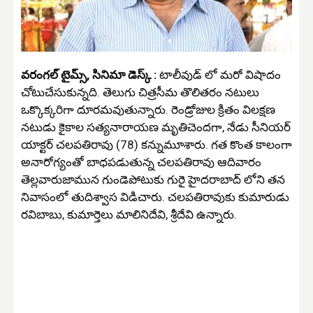
వరంగల్ టైమ్స్, సినిమా డెస్క్ :
టాలీవుడ్ లో మరో విషాదం
చోటుచేసుకున్నది. తెలుగు చిత్రసీమ తొలితరం నటులు
ఒక్కొక్కరిగా దూరమవుతున్నారు. రెండ్రోజుల క్రితం విలక్షణ
నటుడు కైకాల సత్యనారాయణ మృతిచెందగా, నేడు సీనియర్
యాక్టర్ చలపతిరావు (78) కన్నుమూశారు. గత కొంత కాలంగా
అనారోగ్యంతో బాధపడుతున్న చలపతిరావు ఆదివారం
తెల్లవారుజామున గుండెపోటుకు గురై హైదరాబాద్ లోని తన
నివాసంలో తుదిశ్వాస విడిచారు. చలపతిరావుకు కుమారుడు
రవిబాబు, కుమార్తెలు మాలినిదేవి, శ్రీదేవి ఉన్నారు.