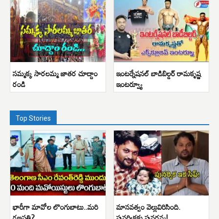
సమ్మక్క సారలమ్మ జాతర చూద్దాం
ఇంటర్నేషనల్ బాడిబిల్డర్ రామకృష్ణ
రండి
ఇంటర్వ్యూ
Top Stories
భారీగా మావోల లొంగుబాటు..మరి
మానవత్వం వెల్లువిరిసింది.
గణపతి?
పునర్వికకు పునర్జన్మ!