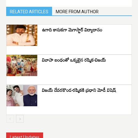
RELATED ARTICLES
MORE FROM AUTHOR
ఉగాది కానుకగా మెగాస్టార్ విద్యాదానం
వివాహ బంధంతో ఒక్కటైన రష్మిక-విజయ్
విజయ్ దేవరకొండ-రష్మికకి ప్రధాని మోడీ విషెష్
Latest Updates