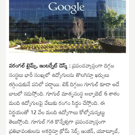
వరంగల్ టైమ్స్, ఇంటర్నేట్ డెస్క్ :
ప్రపంచవ్యాప్తంగా దిగ్గజ
సంస్థలు భారీ సంఖ్యలో ఉద్యోగులను తొలగిస్తూ ఖర్చులు
తగ్గించుకునే పనిలో పడ్డాయి. టెక్ దిగ్గజం గూగుల్ కూడా అదే
బాటలో నడుస్తోంది. గూగుల్ మాతృసంస్థ ఆల్ఫాబెట్ 6 శాతం
మంది ఉద్యోగులపై వేటుకు రంగం సిద్ధం చేస్తోంది. ఈ
నిర్ణయంతో 12 వేల మంది ఉద్యోగాలు కోల్పోనున్నట్టు
తెలుస్తోంది. గూగుల్ గత కొన్నేళ్లుగా ప్రపంచవ్యాప్తంగా
ప్రతిభావంతులను ఆకర్షిస్తూ క్రోమ్ సెర్చ్ ఇంజిన్, యూట్యూబ్,