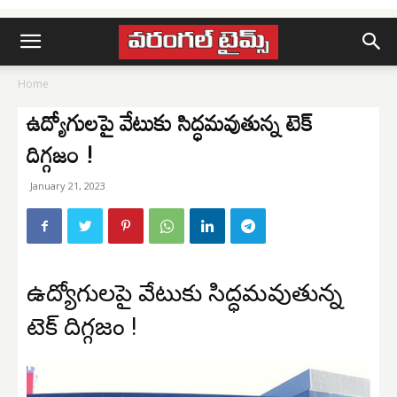
Home
ఉద్యోగులపై వేటుకు సిద్ధమవుతున్న టెక్
దిగ్గజం !
January 21, 2023
ఉద్యోగులపై వేటుకు సిద్ధమవుతున్న
టెక్ దిగ్గజం !