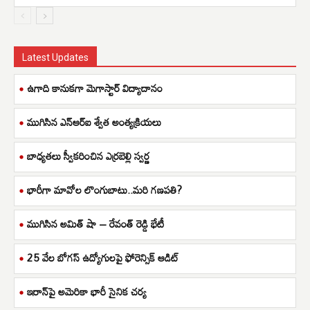
Latest Updates
ఉగాది కానుకగా మెగాస్టార్ విద్యాదానం
ముగిసిన ఎన్ఆర్ఐ శ్వేత అంత్యక్రియలు
బాధ్యతలు స్వీకరించిన ఎర్రబెల్లి స్వర్ణ
భారీగా మావోల లొంగుబాటు..మరి గణపతి?
ముగిసిన అమిత్ షా – రేవంత్ రెడ్డి భేటీ
25 వేల బోగస్ ఉద్యోగులపై ఫోరెన్సిక్ ఆడిట్
ఇరాన్‌పై అమెరికా భారీ సైనిక చర్య