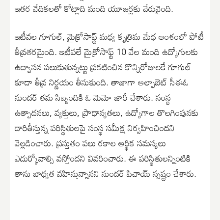
ఇతర వేదికలతో కోట్లాది మంది యూజర్లకు చేరువైంది.
ఇటీవల గూగుల్, మైక్రోసాఫ్ట్ మధ్య కృత్రిమ మేధ అంశంలో పోటీ
తీవ్రతరమైంది. ఇటీవలే మైక్రోసాఫ్ట్ 10 వేల మంది ఉద్యోగులకు
ఉద్వాసన పలుకుతున్నట్టు ప్రకటించిన కొన్నిరోజులకే గూగుల్
కూడా తీవ్ర నిర్ణయం తీసుకుంది. తాజాగా ఆల్ఫాబెట్ సీఈఓ
సుందర్ తమ సిబ్బందికి ఓ మెమో జారీ చేశారు. సంస్థ
ఉత్పాదనలు, వ్యక్తులు, ప్రాధాన్యతలు, ఉద్యోగాల తొలగింపునకు
దారితీస్తున్న పరిస్థితులపై సంస్థ సమీక్ష నిర్వహించిందని
వెల్లడించారు. ప్రస్తుతం పలు రకాల ఆర్థిక సమస్యలు
ఎదుర్కోవాల్సి వస్తోందని వివరించారు. ఈ పరిస్థితులన్నింటికి
తాను బాధ్యత వహిస్తున్నానని సుందర్ పిచాయ్ స్పష్టం చేశారు.