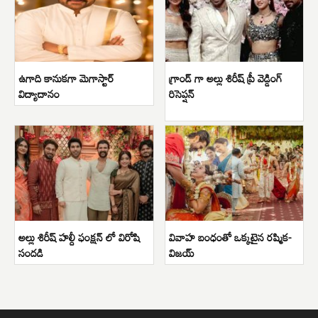
ఉగాది కానుకగా మెగాస్టార్
గ్రాండ్ గా అల్లు శిరీష్ ప్రీ వెడ్డింగ్
విద్యాదానం
రిసెప్షన్
అల్లు శిరీష్ హల్దీ ఫంక్షన్ లో విరోషి
వివాహ బంధంతో ఒక్కటైన రష్మిక-
సందడి
విజయ్