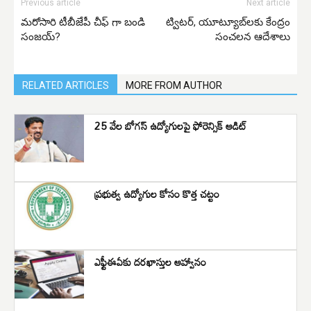
Previous article
Next article
మరోసారి టీబీజేపీ చీఫ్ గా బండి
ట్విటర్, యూట్యూబ్‌లకు కేంద్రం
సంజయ్?
సంచలన ఆదేశాలు
RELATED ARTICLES
MORE FROM AUTHOR
25 వేల బోగస్ ఉద్యోగులపై ఫోరెన్సిక్ ఆడిట్
ప్రభుత్వ ఉద్యోగుల కోసం కొత్త చట్టం
ఎఫ్టీఈఏకు దరఖాస్తుల ఆహ్వానం