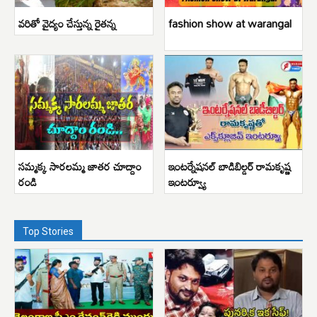
వరితో వైద్యం చేస్తున్న రైతన్న
fashion show at warangal
సమ్మక్క సారలమ్మ జాతర చూద్దాం
ఇంటర్నేషనల్ బాడిబిల్డర్ రామకృష్ణ
రండి
ఇంటర్వ్యూ
Top Stories