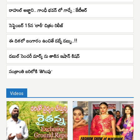
రాహుల్ అజ్ఞాని.. గాంధీ భవన్ లో గాడ్సే : కేటీఆర్
సెప్టెంబర్ 15న ‘లాఠీ’ చిత్రం రిలీజ్
ఈ దిశలో బంగారం ఉంచితే డబ్బే డబ్బు..!!
డబుల్ సెంచరీ మార్క్ ను తాకిన ఇషాన్ కిషన్
సంక్రాంతి బరిలోకి ‘తెగింపు’
Videos