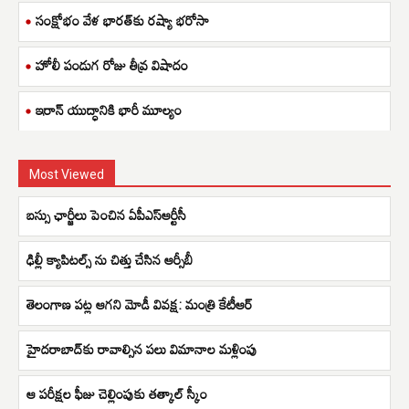
సంక్షోభం వేళ భారత్‌కు రష్యా భరోసా
హోలీ పండుగ రోజు తీవ్ర విషాదం
ఇరాన్ యుద్ధానికి భారీ మూల్యం
Most Viewed
బస్సు ఛార్జీలు పెంచిన ఏపీఎస్ఆర్టీసీ
ఢిల్లీ క్యాపిటల్స్ ను చిత్తు చేసిన ఆర్సీబీ
తెలంగాణ పట్ల ఆగని మోడీ వివక్ష: మంత్రి కేటీఆర్
హైదరాబాద్‌కు రావాల్సిన పలు విమానాల మళ్లింపు
ఆ పరీక్షల ఫీజు చెల్లింపుకు తత్కాల్ స్కీం