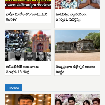
భారీగా మావోల లొంగుబాటు..మరి
మానవత్వం వెల్లువిరిసింది.
గణపతి?
పునర్వికకు పునర్జన్మ!
దిల్‌సుఖ్‌నగర్ జంట బాంబు
వెయ్యిస్తంభాల రుద్రేశ్వర ఆలయం
పేలుళ్లకు 13 యేళ్లు
విశిష్టత
Cinema