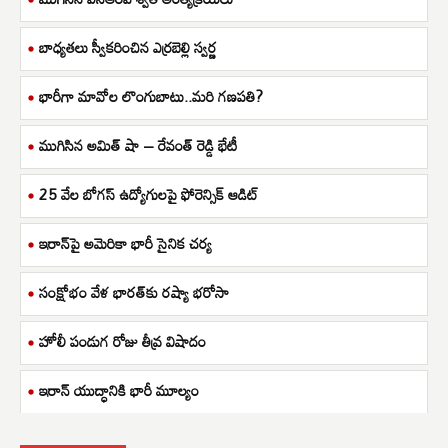
బాధ్యతలు స్వీకరించిన ఎర్రబెల్లి స్వర్ణ
భారీగా మావోల లొంగుబాటు..మరి గణపతి?
ముగిసిన అమిత్ షా – రేవంత్ రెడ్డి భేటీ
25 వేల బోగస్ ఉద్యోగులపై ఫోరెన్సిక్ ఆడిట్
ఇరాన్‌పై అమెరికా భారీ సైనిక చర్య
సంక్షోభం వేళ భారత్‌కు రష్యా భరోసా
హోలీ పండుగ రోజు తీవ్ర విషాదం
ఇరాన్ యుద్ధానికి భారీ మూల్యం