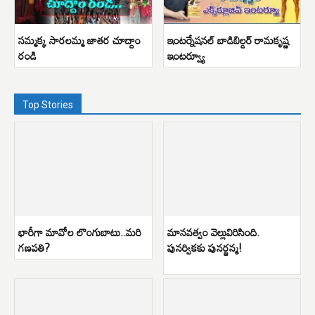
సమ్మక్క సారలమ్మ జాతర చూద్దాం
ఇంటర్నేషనల్ బాడిబిల్డర్ రామకృష్ణ
రండి
ఇంటర్వ్యూ
Top Stories
భారీగా మావోల లొంగుబాటు..మరి
మానవత్వం వెల్లువిరిసింది.
గణపతి?
పునర్వికకు పునర్జన్మ!