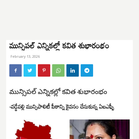
మున్సిపల్ ఎన్నికల్లో కవిత శుభారంభం
February 13, 2026
మున్సిపల్ ఎన్నికల్లో కవిత శుభారంభం
-వడ్డేపల్లి మున్సిపాలిటీ పీఠాన్ని కైవసం చేసుకున్న ఏఐఎఫ్బీ