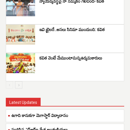
న్యాయవ్యవస్థపై నా నమ్మకం గెలిచింది- కవిత
ఇవి ట్రైలరే..అసలు సినిమా ముందుంది: కవిత
కవిత వెంటే మేముంటామన్నఉద్యమకారులు
Latest Updates
ఉగాది కానుకగా మెగాస్టార్ విద్యాదానం
ముగిసిన ఎన్ఆర్ఐ శ్వేత అంత్యక్రియలు