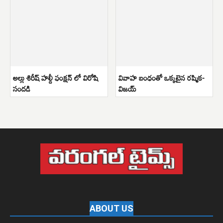
అల్లు శిరీష్ హల్దీ ఫంక్షన్ లో విరోషి
వివాహ బంధంతో ఒక్కటైన రష్మిక-
సందడి
విజయ్
ABOUT US