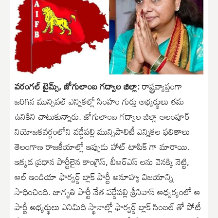
వరంగల్ టైమ్స్, జోగులాంబ గద్వాల జిల్లా:
రాష్ట్రవ్యాప్తంగా
జరిగిన మున్సిపల్ ఎన్నికల్లో సింహం గుర్తు అభ్యర్థులు తమ
ఉనికిని చాటుకున్నారు. జోగులాంబ గద్వాల జిల్లా అలంపూర్
నియోజకవర్గంలోని వడ్డేపల్లి మున్సిపాలిటీ ఎన్నికల ఫలితాలు
తెలంగాణ రాజకీయాల్లో ఇప్పుడు హాట్ టాపిక్ గా మారాయి.
ఇక్కడ ప్రధాన పార్టీలైన కాంగ్రెస్, బీఆర్ఎస్ లను వెనక్కి నెట్టి,
ఆల్ ఇండియా ఫార్వర్డ్ బ్లాక్ పార్టీ అనూహ్య విజయాన్ని
సాధించింది. జాగృతి పార్టీ నేత వడ్డేపల్లి శ్రీనివాస్ ఆధ్వర్యంలో ఆ
పార్టీ అభ్యర్థులు ఎనిమిది స్థానాల్లో ఫార్వర్డ్ బ్లాక్ సింబల్ తో పోటీ