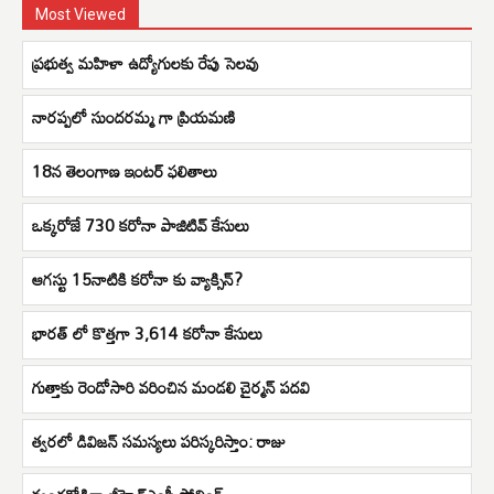
Most Viewed
ప్రభుత్వ మహిళా ఉద్యోగులకు రేపు సెలవు
నారప్పలో సుందరమ్మ గా ప్రియమణి
18న తెలంగాణ ఇంటర్‌ ఫలితాలు
ఒక్కరోజే 730 కరోనా పాజిటివ్‌ కేసులు
ఆగస్టు 15నాటికి కరోనా కు వ్యాక్సిన్?
భారత్ లో కొత్తగా 3,614 కరోనా కేసులు
గుత్తాకు రెండోసారి వరించిన మండలి చైర్మన్ పదవి
త్వరలో డివిజన్ సమస్యలు పరిస్కరిస్తాం: రాజు