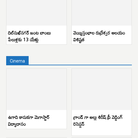
దిల్‌సుఖ్‌నగర్ జంట బాంబు
వెయ్యిస్తంభాల రుద్రేశ్వర ఆలయం
పేలుళ్లకు 13 యేళ్లు
విశిష్టత
Cinema
ఉగాది కానుకగా మెగాస్టార్
గ్రాండ్ గా అల్లు శిరీష్ ప్రీ వెడ్డింగ్
విద్యాదానం
రిసెప్షన్