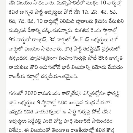
చేసి విజయం సాధించారు. మున్సిపాలిటీలో మొత్తం 10 వార్డుల్లో
కవిత జాగృతి పార్టీ అభ్యర్థులు పోటీ చేసి 1వ, 2వ, 4వ, 5వ,
6వ, 7వ, 8వ, 10 వార్డుల్లో ఎనిమిది స్థానాలను కైవసం చేసుకుని
మున్సిపల్ పీఠాన్ని దక్కించుకున్నారు. మిగిలిన రెండు స్థానాల్లో
9వ వార్డులో కాంగ్రెస్, 3వ వార్డులో బీఆర్ఎస్ అభ్యర్థులు చెరో
వార్డులో విజయం సాధించారు. కొత్త పార్టీ రిజిస్ట్రేషన్ ప్రక్రియలో
ఉన్నందున, వ్యూహాత్మకంగా సింహం’గుర్తుపై పోటీ చేసిన జాగృతి
నాయకులు తొలి అడుగులోనే భారీ విజయాన్ని నమోదు చేయడం
రాజకీయ వర్గాల్లో చర్చనీయాంశమైంది.
గతంలో 2020 రామగుండం కార్పొరేషన్ ఎన్నికల్లోనూ ఫార్వర్డ్
బ్లాక్ అభ్యర్థులు 9 స్థానాల్లో గెలిచి బలమైన ముద్ర వేయగా,
ఇప్పుడు కవిత నాయకత్వంలో ఆ పార్టీ గుర్తుపై పోటీ చేసిన
అభ్యర్థులు వడ్డేపల్లి వంటి చోట్ల పూర్తి మెజారిటీ సాధించడం
విశేషం. ఈ విజయంతో తెలంగాణ రాజకీయాల్లో కవిత కొత్త