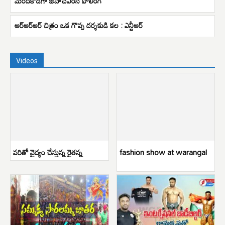
మందకోడిగా జీహెచ్ఎంసీ పోలింగ్
ఆర్ఆర్ఆర్ చిత్రం ఒక గొప్ప దర్శకుడి కల : ఎన్టీఆర్
Videos
వరితో వైద్యం చేస్తున్న రైతన్న
fashion show at warangal