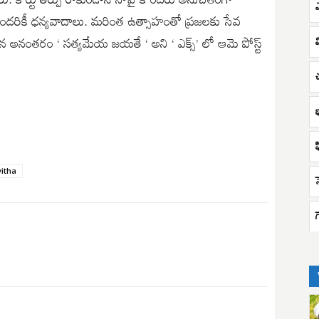
ఎ
ందరికీ ధన్యవాదాలు. మరింత ఉత్సాహంతో ప్రజలకు సేవ
ువడిన అనంతరం ‘ సత్యమేయ జయతే ‘ అని ‘ ఎక్స్’ లో ఆమె పోస్ట్
vitha
స