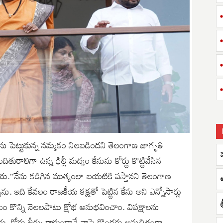
ను పెట్టుకున్న నమ్మకం నిలబడిందని తెలంగాణ జాగృతి
తురాలిగా ఉన్న ఢిల్లీ మద్యం కేసును కోర్టు కొట్టివేసిన
రు.”నేను కడిగిన ముత్యంలా బయటికి వస్తానని తెలంగాణ
ు. ఇది కేవలం రాజకీయ కక్షతో పెట్టిన కేసు అని ఎన్నోసార్లు
శ
బం కొన్ని నెలలపాటు క్షోభ అనుభవించాం. విపక్షాలను
ారు. కోర్టు తీర్పు రాకుండానే నాపై కొందరు అనుచితంగా