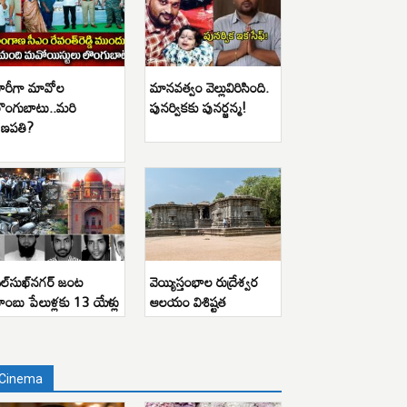
ారీగా మావోల
మానవత్వం వెల్లువిరిసింది.
ొంగుబాటు..మరి
పునర్వికకు పునర్జన్మ!
ణపతి?
ిల్‌సుఖ్‌నగర్ జంట
వెయ్యిస్తంభాల రుద్రేశ్వర
ాంబు పేలుళ్లకు 13 యేళ్లు
ఆలయం విశిష్టత
Cinema