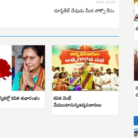
Next article
డూప్లికేట్ దేవుడు మీద పోక్సో కేసు..
వ
స
చ
న్నికల్లో కవిత శుభారంభం
కవిత వెంటే
మేముంటామన్నఉద్యమకారులు