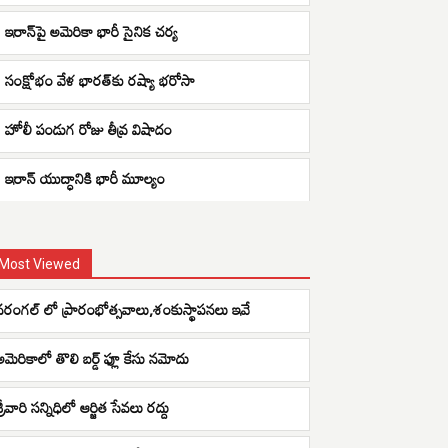
ఇరాన్‌పై అమెరికా భారీ సైనిక చర్య
సంక్షోభం వేళ భారత్‌కు రష్యా భరోసా
హోలీ పండుగ రోజు తీవ్ర విషాదం
ఇరాన్ యుద్ధానికి భారీ మూల్యం
Most Viewed
వరంగల్ లో ప్రారంభోత్సవాలు,శంకుస్థాపనలు ఇవే
అమెరికాలో తొలి బర్డ్ ఫ్లూ కేసు నమోదు
్రీవారి సన్నిధిలో ఆర్జిత సేవలు రద్దు