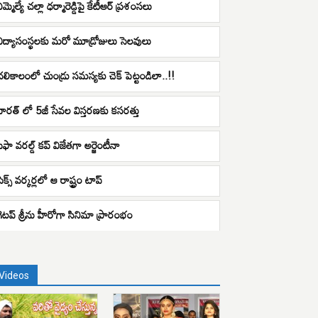
మ్మెల్యే చల్లా ధర్మారెడ్డిపై కేటీఆర్ ప్రశంసలు
విద్యాసంస్థలకు మరో మూడ్రోజులు సెలవులు
చలికాలంలో చుండ్రు సమస్యకు చెక్ పెట్టండిలా..!!
భారత్ లో 5జీ సేవల విస్తరణకు కసరత్తు
ఫిఫా వరల్డ్ కప్ విజేతగా అర్జెంటీనా
ెక్స్ వర్కర్లలో ఆ రాష్ట్రం టాప్
గెటప్ శ్రీను హీరోగా సినిమా ప్రారంభం
Videos