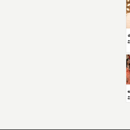
ఉ
వ
అ
వ