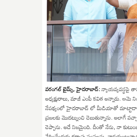
వరంగల్ టైమ్స్, హైదరాబాద్:
న్యాయవ్యవస్థపై తా
అధ్యక్షురాలు, మాజీ ఎంపీ కవిత అన్నారు. ఆమె నింది
నేపథ్యంలో హైదరాబాద్ లో మీడియాతో మాట్టాడా
ప్రజలకు మొదట్నుంచి చెబుతున్నాను. అలాగే వచ్చాన
చెప్పాను. అదే నిజమైంది. దీంతో నేను, నా కుటుం
వేధించేందుకు దర్యాప్తు సంస్థలను -వాడుకుంటున్న