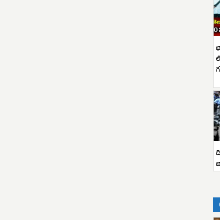
భ
ల
గ
ద
బ