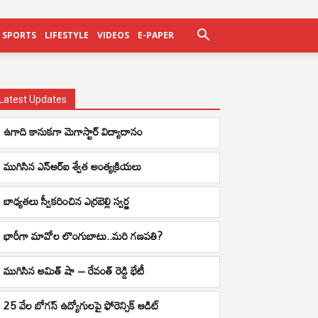
SPORTS
LIFESTYLE
VIDEOS
E-PAPER
Latest Updates
ఉగాది కానుకగా మెగాస్టార్ విద్యాదానం
ముగిసిన ఎన్ఆర్ఐ శ్వేత అంత్యక్రియలు
బాధ్యతలు స్వీకరించిన ఎర్రబెల్లి స్వర్ణ
భారీగా మావోల లొంగుబాటు..మరి గణపతి?
ముగిసిన అమిత్ షా – రేవంత్ రెడ్డి భేటీ
25 వేల బోగస్ ఉద్యోగులపై ఫోరెన్సిక్ ఆడిట్