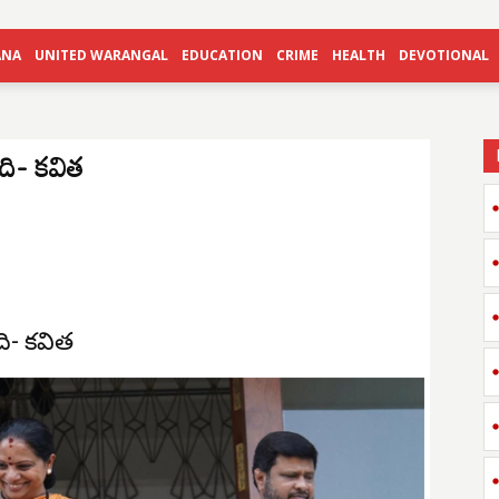
ANA
UNITED WARANGAL
EDUCATION
CRIME
HEALTH
DEVOTIONAL
ది- కవిత
ది- కవిత