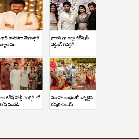
గాది కానుకగా మెగాస్టార్
గ్రాండ్ గా అల్లు శిరీష్ ప్రీ
ిద్యాదానం
వెడ్డింగ్ రిసెప్షన్
ల్లు శిరీష్ హల్దీ ఫంక్షన్ లో
వివాహ బంధంతో ఒక్కటైన
ిరోషి సందడి
రష్మిక-విజయ్