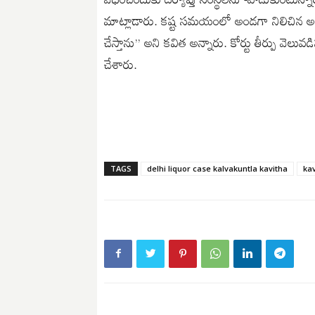
మాట్లాడారు. కష్ట సమయంలో అండగా నిలిచిన అ
చేస్తాను” అని కవిత అన్నారు. కోర్టు తీర్పు వెల
చేశారు.
TAGS
delhi liquor case kalvakuntla kavitha
ka