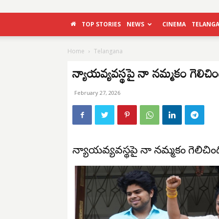
TOP STORIES
NEWS
CINEMA
TELANG
Home
Telangana
న్యాయవ్యవస్థపై నా నమ్మకం గెలిచిం
February 27, 2026
న్యాయవ్యవస్థపై నా నమ్మకం గెలిచిం