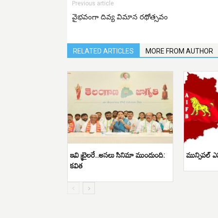
Previous article
వైభవంగా దివ్య విమాన రథోత్సవం
RELATED ARTICLES
MORE FROM AUTHOR
ఇవి ట్రైలరే..అసలు సినిమా ముందుంది:
మున్సిపల్ ఎ
కవిత