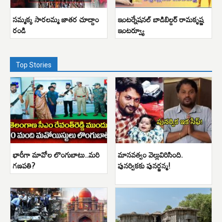
సమ్మక్క సారలమ్మ జాతర చూద్దాం
ఇంటర్నేషనల్ బాడిబిల్డర్ రామకృష్ణ
రండి
ఇంటర్వ్యూ
Top Stories
భారీగా మావోల లొంగుబాటు..మరి
మానవత్వం వెల్లువిరిసింది.
గణపతి?
పునర్వికకు పునర్జన్మ!