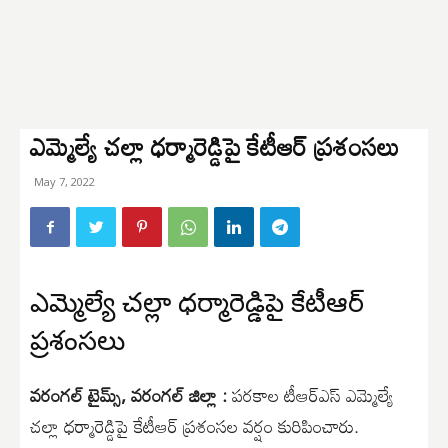
ఎమ్మెల్యే చల్లా ధర్మారెడ్డిపై కేటీఆర్ ప్రశంసలు
May 7, 2022
ఎమ్మెల్యే చల్లా ధర్మారెడ్డిపై కేటీఆర్
ప్రశంసలు
వరంగల్ టైమ్స్, వరంగల్ జిల్లా :
పరకాల టీఆర్ఎస్ ఎమ్మెల్యే
చల్లా ధర్మారెడ్డిపై కేటీఆర్ ప్రశంసల వర్షం కురిపించారు.