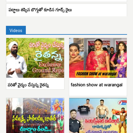
పట్టాలు తప్పిన బొగ్గుతో కూడిన గూడ్స్ రైలు
Videos
వరితో వైద్యం చేస్తున్న రైతన్న
fashion show at warangal