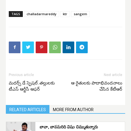
TAGS
challadarmareddy
ktr
sangem
Previous article
Next article
మదర్స్ డే స్పెషల్..తల్లులకు
ఆ రైతులకు పాదాభివందనాలు
టీఎస్ ఆర్టీసీ ఆఫర్
చేసిన కేటీఆర్
RELATED ARTICLES
MORE FROM AUTHOR
బావా, బావమరిది విషం చిమ్ముతున్నారు