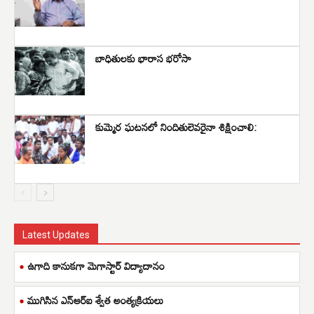
బాధితులకు భారాస భరోసా
కుమ్మెర ఘటనలో నిందితులెవరైనా శిక్షించాలి:
Latest Updates
ఉగాది కానుకగా మెగాస్టార్ విద్యాదానం
ముగిసిన ఎన్ఆర్ఐ శ్వేత అంత్యక్రియలు