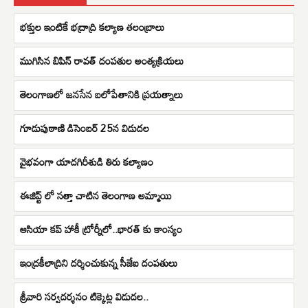
భక్తుల ఇంటికే భద్రాద్రి కల్యాణ తలంబ్రాలు
ముగిసిన బిపిన్ రావత్ దంపతుల అంత్యక్రియలు
తెలంగాణలో జనసేన బలోపేతానికి ప్రయత్నాలు
గూడుపుఠాణి డిసెంబర్ 25న విడుదల
వైభవంగా యాదగిరీశుడి తిరు కల్యాణం
ఈజిప్ట్ లో సత్తా చాటిన తెలంగాణ అమ్మాయి
ఆసియా కప్ హాకీ ట్రోర్నీలో..భారత్ కు కాంస్యం
ఇంద్రకీలాద్రిని దర్శించుకున్న సీజేఐ దంపతులు
శ్రీవారి సర్వదర్శనం టిక్కెట్ల విడుదల..