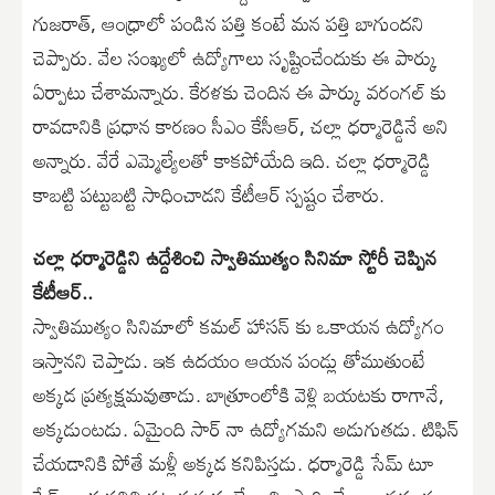
గుజరాత్, ఆంధ్రాలో పండిన పత్తి కంటే మన పత్తి బాగుందని
చెప్పారు. వేల సంఖ్యలో ఉద్యోగాలు సృష్టించేందుకు ఈ పార్కు
ఏర్పాటు చేశామన్నారు. కేరళకు చెందిన ఈ పార్కు వరంగల్ కు
రావడానికి ప్రధాన కారణం సీఎం కేసీఆర్, చల్లా ధర్మారెడ్డినే అని
అన్నారు. వేరే ఎమ్మెల్యేలతో కాకపోయేది ఇది. చల్లా ధర్మారెడ్డి
కాబట్టి పట్టుబట్టి సాధించాడని కేటీఆర్ స్పష్టం చేశారు.
చల్లా ధర్మారెడ్డిని ఉద్దేశించి స్వాతిముత్యం సినిమా స్టోరీ చెప్పిన
కేటీఆర్..
స్వాతిముత్యం సినిమాలో కమల్ హాసన్ కు ఒకాయన ఉద్యోగం
ఇస్తానని చెప్తాడు. ఇక ఉదయం ఆయన పండ్లు తోముతుంటే
అక్కడ ప్రత్యక్షమవుతాడు. బాత్రూంలోకి వెళ్లి బయటకు రాగానే,
అక్కడుంటడు. ఏమైంది సార్ నా ఉద్యోగమని అడుగుతడు. టిఫిన్
చేయడానికి పోతే మళ్లీ అక్కడ కనిపిస్తడు. ధర్మారెడ్డి సేమ్ టూ