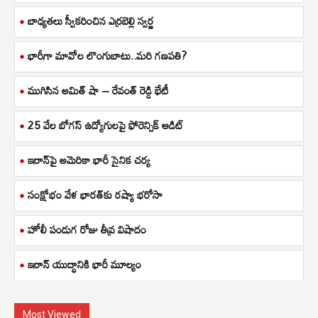
బాధ్యతలు స్వీకరించిన ఎర్రబెల్లి స్వర్ణ
భారీగా మావోల లొంగుబాటు..మరి గణపతి?
ముగిసిన అమిత్ షా – రేవంత్ రెడ్డి భేటీ
25 వేల బోగస్ ఉద్యోగులపై ఫోరెన్సిక్ ఆడిట్
ఇరాన్‌పై అమెరికా భారీ సైనిక చర్య
సంక్షోభం వేళ భారత్‌కు రష్యా భరోసా
హోలీ పండుగ రోజు తీవ్ర విషాదం
ఇరాన్ యుద్ధానికి భారీ మూల్యం
Most Viewed