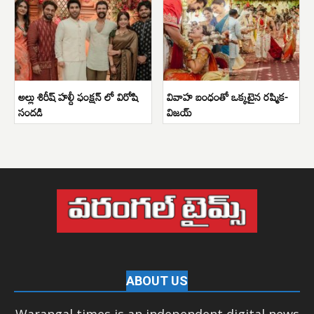
అల్లు శిరీష్ హల్దీ ఫంక్షన్ లో విరోషి
వివాహ బంధంతో ఒక్కటైన రష్మిక-
సందడి
విజయ్
ABOUT US
Warangal times is an independent digital news