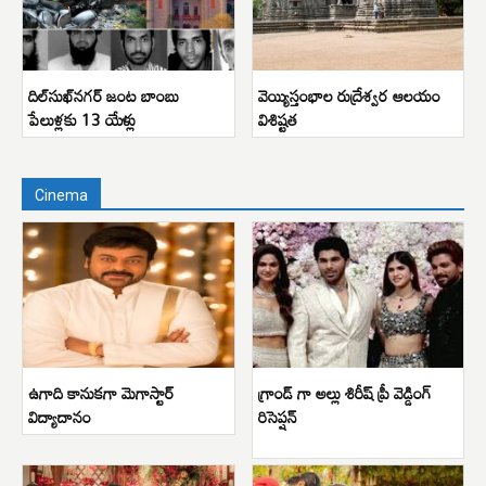
దిల్‌సుఖ్‌నగర్ జంట బాంబు
వెయ్యిస్తంభాల రుద్రేశ్వర ఆలయం
పేలుళ్లకు 13 యేళ్లు
విశిష్టత
Cinema
ఉగాది కానుకగా మెగాస్టార్
గ్రాండ్ గా అల్లు శిరీష్ ప్రీ వెడ్డింగ్
విద్యాదానం
రిసెప్షన్