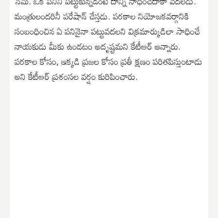
సేమ్. ఒక పనిని పట్టుకున్నడంటే దాన్ని సాధించేదాకా వదలడు.
మంత్రులందరినీ పరేషాన్ చేస్తడు. పరకాల నియోజకవర్గానికి
సంబంధించిన ఏ పనినైనా పట్టువదలని విక్రమార్కుడిలా సాధించే
నాయకుడు మీకు ఉండటం అదృష్టమని కేటీఆర్ అన్నారు.
పరకాల కోసం, ఇక్కడి ప్రజల కోసం ప్రతీ క్షణం పరితపిస్తుంటాడు
అని కేటీఆర్ ప్రశంసల వర్షం కురిపించారు.