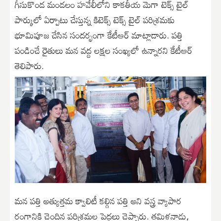
గీసుకొండ మండలం హవేలీలోని కాకతీయ మెగా టెక్స్ టైల్
పార్కులో ఏర్పాటు చేస్తున్న కిటెక్స్ టెక్స్ టైల్ పరిశ్రమకు
భూమిపూజ చేసిన సందర్భంగా కేటీఆర్ మాట్లాడారు. పత్తి
పండించే రైతులు మన వద్ద లక్షల సంఖ్యలో ఉన్నారని కేటీఆర్
తెలిపారు.
మన పత్తి అత్యుత్తమ క్వాలిటీ కల్గిన పత్తి అని వస్త్ర వ్యాపార
రంగానికి చెందిన పరిశ్రమల పెద్దలు చెప్పారు. తమిళనాడు,