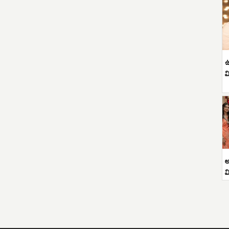
ఉ
వ
అ
వ