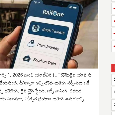
ార్చి 1, 2026 నుంచి యూటీఎస్ (UTS)మొబైల్ యాప్ ను
ేయనుంది. దీనిద్వారా అన్ని టికెట్-బుకింగ్ సర్వీసులు ఒకే
టికెటింగ్, లైవ్ ట్రైన్ స్టేటస్, జర్నీ ప్లానింగ్, డిజిటల్
రులకు సజావుగా, ఏకీకృత ప్రయాణ బుకింగ్ అనుభవాన్ని