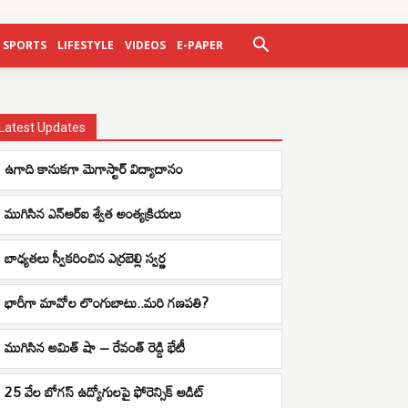
SPORTS
LIFESTYLE
VIDEOS
E-PAPER
Latest Updates
ఉగాది కానుకగా మెగాస్టార్ విద్యాదానం
ముగిసిన ఎన్ఆర్ఐ శ్వేత అంత్యక్రియలు
బాధ్యతలు స్వీకరించిన ఎర్రబెల్లి స్వర్ణ
భారీగా మావోల లొంగుబాటు..మరి గణపతి?
ముగిసిన అమిత్ షా – రేవంత్ రెడ్డి భేటీ
25 వేల బోగస్ ఉద్యోగులపై ఫోరెన్సిక్ ఆడిట్