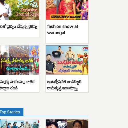
రితో వైద్యం చేస్తున్న రైతన్న
fashion show at
warangal
మ్మక్క సారలమ్మ జాతర
ఇంటర్నేషనల్ బాడిబిల్డర్
ూద్దాం రండి
రామకృష్ణ ఇంటర్వ్యూ
Top Stories