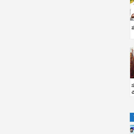
వ
స
చ