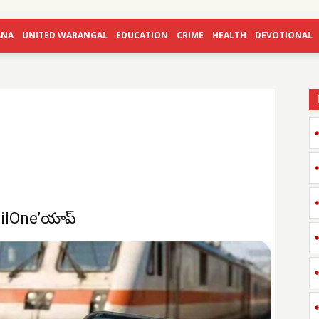
ANA
UNITED WARANGAL
EDUCATION
CRIME
HEALTH
DEVOTIONAL
ailOne’యాప్