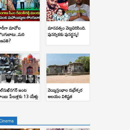
ారీగా మావోల
మానవత్వం వెల్లువిరిసింది.
ొంగుబాటు..మరి
పునర్వికకు పునర్జన్మ!
ణపతి?
ిల్‌సుఖ్‌నగర్ జంట
వెయ్యిస్తంభాల రుద్రేశ్వర
ాంబు పేలుళ్లకు 13 యేళ్లు
ఆలయం విశిష్టత
Cinema