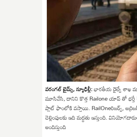
వరంగల్ టైమ్స్, న్యూఢిల్లీ:
భారతీయ రైల్వే శాఖ మ
మూసివేసి, దానిని కొత్త Railone యాప్ తో భర్తీ చ
ప్లాట్ ఫాంలోకి వస్తాయి. RailOneరిజర్వ్, అర్రిజర్వ్ 
చెల్లింపులకు ఇది మద్దతు ఇస్తుంది. వినియోగదా
అందిస్తుంది