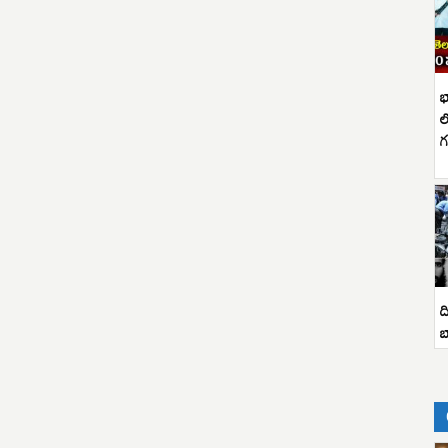
భ
ల
గ
ద
బ