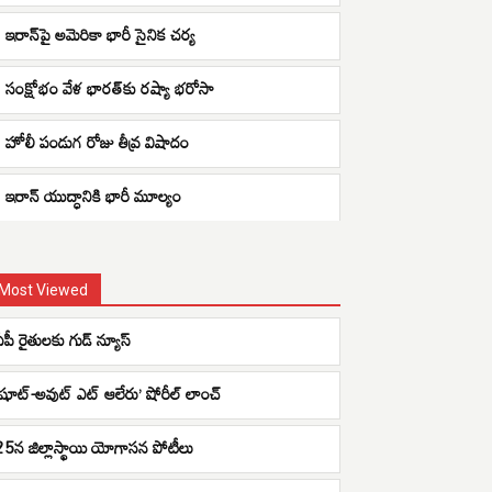
ఇరాన్‌పై అమెరికా భారీ సైనిక చర్య
సంక్షోభం వేళ భారత్‌కు రష్యా భరోసా
హోలీ పండుగ రోజు తీవ్ర విషాదం
ఇరాన్ యుద్ధానికి భారీ మూల్యం
Most Viewed
ఏపీ రైతులకు గుడ్ న్యూస్
‘షూట్-అవుట్ ఎట్ ఆలేరు’ షోరీల్ లాంచ్​
25న జిల్లాస్థాయి యోగాసన పోటీలు