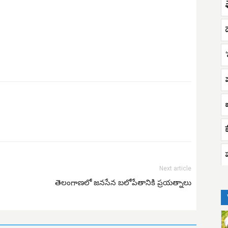
‘
క
Next article
తెలంగాణలో జనసేన బలోపేతానికి ప్రయత్నాలు