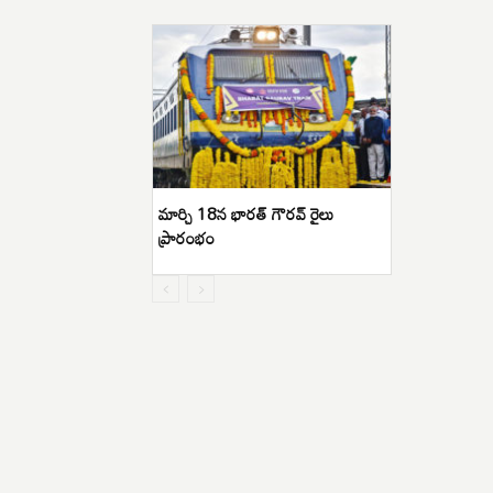
మార్చి 18న భారత్ గౌరవ్ రైలు
ప్రారంభం