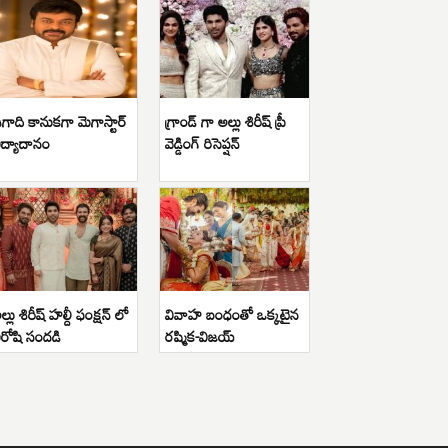
గాది కానుకగా మెగాస్టార్
గ్రాండ్ గా అల్లు శిరీష్ ప్రీ
ిద్యాదానం
వెడ్డింగ్ రిసెప్షన్
ల్లు శిరీష్ హల్దీ ఫంక్షన్ లో
వివాహ బంధంతో ఒక్కటైన
ిరోషి సందడి
రష్మిక-విజయ్