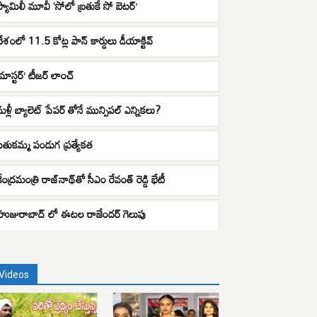
ఫ్యామిలీ మూవీ‌ ‘సోలో బ్రతుకే సో బెటర్‌’
దేశంలో 11.5 కోట్ల పాన్ కార్డులు డీయాక్టివ్
మాస్టర్‌’ టీజర్‌ లాంచ్
మళ్లీ బ్యాలెట్ పేపర్ తోనే మున్సిపల్ ఎన్నికలు?
బతుకమ్మ పండుగ ప్రత్యేకత
ేంద్రమంత్రి రాజ్‌నాథ్‌తో సీఎం రేవంత్ రెడ్డి భేటీ
హుజురాబాద్ లో ఈటల రాజేందర్ గెలుపు
Videos