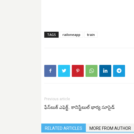
TAGS
railoneapp
train
Previous article
ఫేస్‌బుక్‌ ఎఫెక్ట్.. కానిస్టేబుల్‌ భార్య సూసైడ్
RELATED ARTICLES
MORE FROM AUTHOR