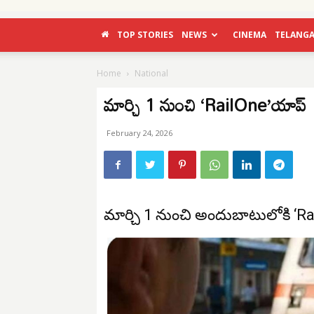
TOP STORIES
NEWS
CINEMA
TELANG
Home
National
మార్చి 1 నుంచి ‘RailOne’యాప్
February 24, 2026
మార్చి 1 నుంచి అందుబాటులోకి ‘R