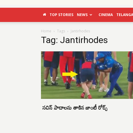
TOP STORIES
NEWS
CINEMA
TELANG
Home
Tags
Jantirhodes
Tag: Jantirhodes
సచిన్ పాదాలను తాకిన జాంటీ రోడ్స్