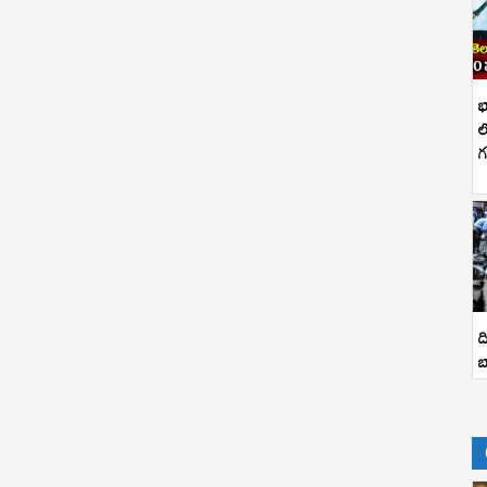
భ
ల
గ
ద
బ