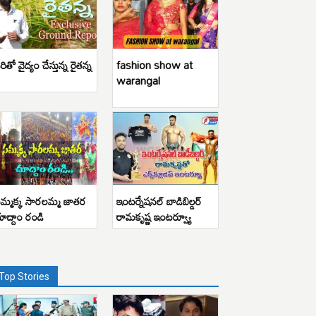
రితో వైద్యం చేస్తున్న రైతన్న
fashion show at
warangal
మ్మక్క సారలమ్మ జాతర
ఇంటర్నేషనల్ బాడిబిల్డర్
ూద్దాం రండి
రామకృష్ణ ఇంటర్వ్యూ
Top Stories