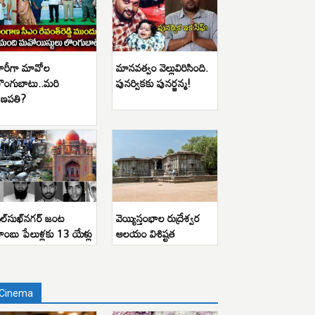
ారీగా మావోల
మానవత్వం వెల్లువిరిసింది.
ొంగుబాటు..మరి
పునర్వికకు పునర్జన్మ!
ణపతి?
ిల్‌సుఖ్‌నగర్ జంట
వెయ్యిస్తంభాల రుద్రేశ్వర
ాంబు పేలుళ్లకు 13 యేళ్లు
ఆలయం విశిష్టత
Cinema