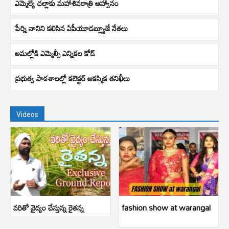
ఎమ్మెల్యే చల్లాకు మహాశివరాత్రి ఆహ్వానం
పేర్ని నానిని కలిసిన ఏపీయూడబ్ల్యూజే నేతలు
అమల్లోకి ఎమ్మెల్సీ ఎన్నికల కోడ్‌
ప్రభుత్వ పాఠశాలల్లో కలెక్టర్ ఆకస్మిక తనిఖీలు
Videos
వరితో వైద్యం చేస్తున్న రైతన్న
fashion show at warangal