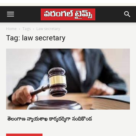
Home
Tags
Law secretary
Tag: law secretary
తెలంగాణ న్యాయశాఖ కార్యదర్శిగా నందికొండ