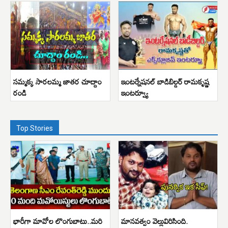
సమ్మక్క సారలమ్మ జాతర చూద్దాం
ఇంటర్నేషనల్ బాడిబిల్డర్ రామకృష్ణ
రండి
ఇంటర్వ్యూ
Top Stories
భారీగా మావోల లొంగుబాటు..మరి
మానవత్వం వెల్లువిరిసింది.