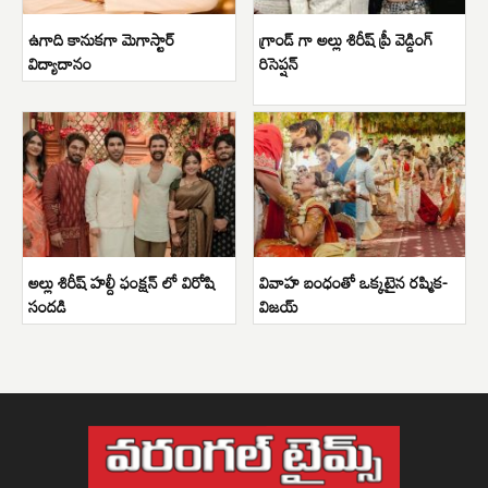
ఉగాది కానుకగా మెగాస్టార్
గ్రాండ్ గా అల్లు శిరీష్ ప్రీ వెడ్డింగ్
విద్యాదానం
రిసెప్షన్
అల్లు శిరీష్ హల్దీ ఫంక్షన్ లో విరోషి
వివాహ బంధంతో ఒక్కటైన రష్మిక-
సందడి
విజయ్