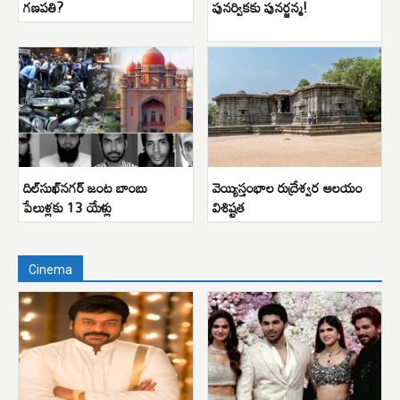
గణపతి?
పునర్వికకు పునర్జన్మ!
దిల్‌సుఖ్‌నగర్ జంట బాంబు
వెయ్యిస్తంభాల రుద్రేశ్వర ఆలయం
పేలుళ్లకు 13 యేళ్లు
విశిష్టత
Cinema