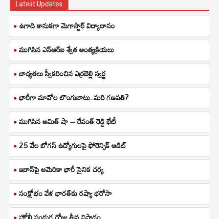
Latest Updates
ఉగాది కానుకగా మెగాస్టార్ విద్యాదానం
ముగిసిన ఎన్ఆర్ఐ శ్వేత అంత్యక్రియలు
బాధ్యతలు స్వీకరించిన ఎర్రబెల్లి స్వర్ణ
భారీగా మావోల లొంగుబాటు..మరి గణపతి?
ముగిసిన అమిత్ షా – రేవంత్ రెడ్డి భేటీ
25 వేల బోగస్ ఉద్యోగులపై ఫోరెన్సిక్ ఆడిట్
ఇరాన్‌పై అమెరికా భారీ సైనిక చర్య
సంక్షోభం వేళ భారత్‌కు రష్యా భరోసా
హోలీ పండుగ రోజు తీవ్ర విషాదం