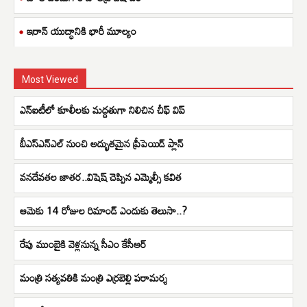
ఇరాన్ యుద్ధానికి భారీ మూల్యం
Most Viewed
ఎన్ఐటీలో కూలీలకు మద్దతుగా నిలిచిన చీఫ్ విప్
బీఎస్ఎన్ఎల్ నుంచి అద్భుతమైన ప్రీపెయిడ్ ప్లాన్
వనదేవతల జాతర..విషెష్ చెప్పిన ఎమ్మెల్సీ కవిత
ఆమెకు 14 రోజుల రిమాండ్ ఎందుకు తెలుసా..?
రేపు ముంబైకి వెళ్లనున్న సీఎం కేసీఆర్
మంత్రి సత్యవతికి మంత్రి ఎర్రబెల్లి పరామర్శ