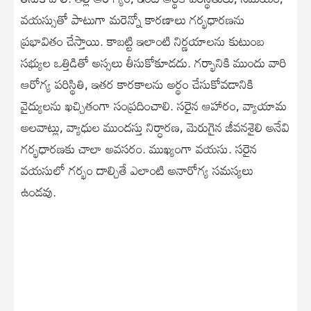
వయస్సుతో పాటుగా మరెన్నో కారణాలు గర్భధారణను
ప్రభావితం చేస్తాయి. కాబట్టి ఇలాంటి నిర్ణయాలను కుటుంబ
సభ్యుల ఒత్తిడితో అస్సలు తీసుకోకూడదు. గర్భానికి ముందు వారి
ఆరోగ్య పరిస్థితి, ఇతర కారకాలను అర్థం చేసుకోవడానికి
వైద్యులను ఖచ్చితంగా సంప్రదించాలి. సరైన ఆహారం, వ్యాయామ
అలవాట్లు, వ్యాధుల ముందస్తు నిర్ధారణ, మెరుగైన జీవనశైలి అనేవి
గర్భధారణకు చాలా అవసరం. ముఖ్యంగా వయసు. సరైన
వయసులో గర్భం దాల్చితే ఎలాంటి అనారోగ్య సమస్యలు
ఉండవు.