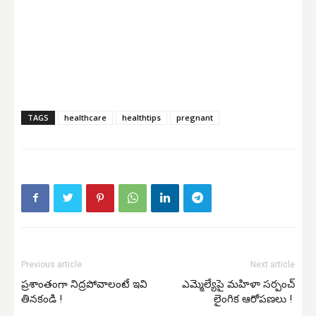
TAGS
healthcare
healthtips
pregnant
Previous article
Next article
ప్రశాంతంగా నిద్రపోవాలంటే ఇవి
ఎమ్మెల్యేపై మహిళా సర్పంచ్
తినకండి !
లైంగిక ఆరోపణలు !