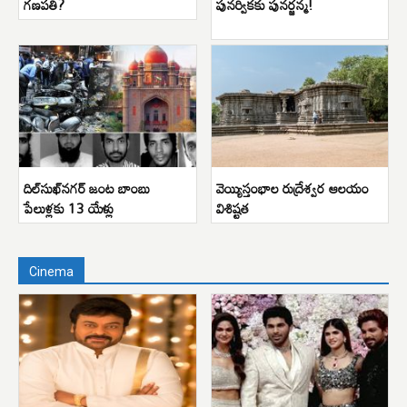
గణపతి?
పునర్వికకు పునర్జన్మ!
దిల్‌సుఖ్‌నగర్ జంట బాంబు
వెయ్యిస్తంభాల రుద్రేశ్వర ఆలయం
పేలుళ్లకు 13 యేళ్లు
విశిష్టత
Cinema