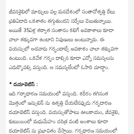
జీవనశైలిలో మార్పులు వల్ల మనదేశంలో సంతానోత్పత్తి రేటు
ప్రతిఏడాది ఒకశాతం తగ్గుతుందని సర్వేలు చెబుతున్నాయి.
అయితే 35ఏళ్ల తర్వాత సంతానం కలిగే అవకాశాలు కూడా
చాలా తక్కువగా ఉంటాని నిపుణులు అంటున్నారు. ఈ
వయస్సులో ఆడవారు గర్భందాల్చే అవకాశం చాలా తక్కువగా
ఉంటుంది. ఒకవేళ గర్భం దాల్చిన కూడా ఎన్నో సమస్యలను
ఎదుర్కొవల్సి వస్తుంది. ఆ సమస్యలేంటో ఓసారి చూద్దాం.
* డయాబెటిస్ :
ఇది గర్భాధారణ సమయంలో వస్తుంది. శరీరం తగినంత
మొత్తంలో ఇన్సులిన్ ను ఉత్పత్తి చేయలేనప్పుడు గర్భదారణ
డయాబెటిస్ వస్తుంది. వయస్సుతోపాటు ఊబకాయం, జీవశైలి,
కుటుంబంలో మధుమేహం చరిత్ర వంటి అంశాలు కూడా
డయాబెటిస్ ను ప్రభావితం చేస్తాయి. గర్భధారణ సమయంలో