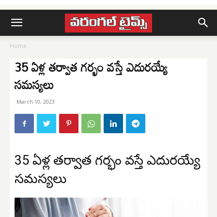
Home
35 ఏళ్ల తర్వాత గర్భం వస్తే ఎదురయ్యే
సమస్యలు
March 10, 2023
35 ఏళ్ల తర్వాత గర్భం వస్తే ఎదురయ్యే
సమస్యలు