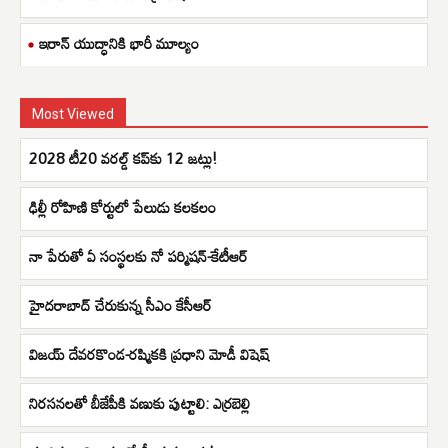
ఇరాన్ యుద్ధానికి భారీ మూల్యం
Most Viewed
2028 టీ20 వరల్డ్ కప్‌కు 12 జట్లు!
ఢిల్లీ రోహిణి కోర్టులో పేలుడు కలకలం
నా పేరుతో ఏ సంస్థలకు నో పర్మిషన్-కేటీఆర్
హైదరాబాద్ చేరుకున్న సీఎం కేసీఆర్
విజయ్ దేవరకొండ-రష్మికకి ప్రధాని మోడీ విషెష్
నిర‌స‌నలతో బీజేపీకి వణుకు పుట్టాలి: ఎర్రబెల్లి