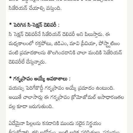
సిజేరియన్ చేయాల్సి వస్తుంది.
* పెరిగిన సి-సెక్షన్ డెలివరీ :
సి సెక్షన్ డెలివరీనే సిజేరియన్ డెలివరీ అని పిలుస్తారు. ఈ
మధ్యకాలంలో రక్తపోటు, జిడిఎం, మావి ప్రీవియా, పోస్ట్డాటిజం
వంటి ప్రమాదకాలను తొలగించడానికి చాలా మందికి సెజేరియన్
డెలివరీలే చేస్తున్నారు.
* గర్భస్రావం అయ్యే అవకాశాలు :
వయస్సు పెరిగేకొద్దీ గర్భస్రావం అయ్యే ప్రమాదం ఉంటుంది.
అయితే చాలాసార్లు ఈ గర్భస్రావం క్రోమోజోమల్ అసాధారణతల
వల్ల కూడా జరుగుతుంది.
ఏదేమైనా పిల్లలను కనడానికి ముందు సరైన నిర్ణయం
తీసుకోవాలి. తల్లి ఆరోగ్యం, ఇంటి ఆర్థిక పరిస్థితులు, సమయం,