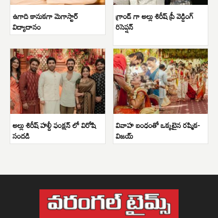
ఉగాది కానుకగా మెగాస్టార్
గ్రాండ్ గా అల్లు శిరీష్ ప్రీ వెడ్డింగ్
విద్యాదానం
రిసెప్షన్
అల్లు శిరీష్ హల్దీ ఫంక్షన్ లో విరోషి
వివాహ బంధంతో ఒక్కటైన రష్మిక-
సందడి
విజయ్