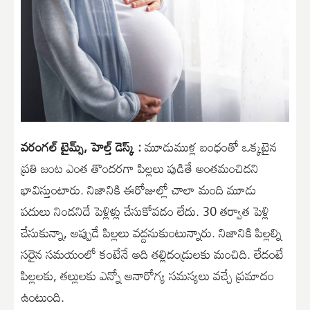
వరంగల్ టైమ్స్, హెల్త్ డెస్క్ :
మూడుముళ్ల బంధంతో ఒక్కటైన
ప్రతి జంట ఎంత తొందరగా పిల్లలు పుడితే అంతమంచిదని
భావిస్తుంటారు. నిజానికి ఈరోజుల్లో చాలా మంది మూడు
పదులు నిండనిదే పెళ్లిళ్లు చేసుకోవడం లేదు. 30 తర్వాత పెళ్లి
చేసుకున్నా, అప్పుడే పిల్లలు వద్దనుకుంటున్నారు. నిజానికి పిల్లల్ని
సరైన సమయంలో కంటేనే అది తల్లిదండ్రులకు మంచిది. లేదంటే
పిల్లలకు, తల్లులకు ఎన్నో అనారోగ్య సమస్యలు వచ్చే ప్రమాదం
ఉంటుంది.