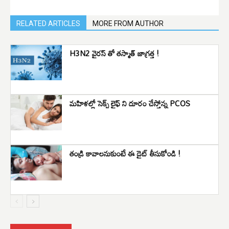
RELATED ARTICLES
MORE FROM AUTHOR
H3N2 వైరస్ తో తస్మాత్ జాగ్రత్త !
మహిళల్లో సెక్స్ లైఫ్ ని దూరం చేస్తోన్న PCOS
తండ్రి కావాలనుకుంటే ఈ డైట్ తీసుకోండి !