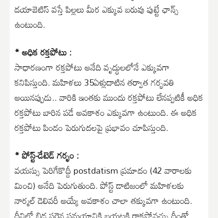
డయాబెటిస్ వస్తే పిల్లలు మీర ఎక్కువ బరువు పుట్టే ఛాన్స్
ఉంటుంది.
* అధిక రక్తపోటు :
సాధారణంగా రక్తపోటు అనేది వృద్ధులలోనే ఎక్కువగా
కనిపిస్తుంది. మహిళలు 35ఏళ్లుదాటిన తర్వాత గర్భవతి
అయినప్పుడు.. వారికి ఇంతకు ముందు రక్తపోటు లేనప్పటికీ అధిక
రక్తపోటు బారిన పడే అవకాశం ఎక్కువగా ఉంటుంది. ఈ అధిక
రక్తపోటు పిండం పెరుగుదలపై ప్రభావం చూపిస్తుంది.
* పోస్ట్-డేటెడ్ గర్భం :
వయస్సు పెరిగేకొద్దీ postdatism ప్రమాదం (42 వారాలకు
మించి) అనేది పెరుగుతుంది. పోస్ట్ డాటిజంలో మహిళలకు
నార్మల్ డెలివరీ అయ్యే అవకాశం చాలా తక్కువగా ఉంటుంది.
దీనిలో బిడ్డ సరైన సమయానికి బయటకి రాకపోవచ్చు.దీంతో