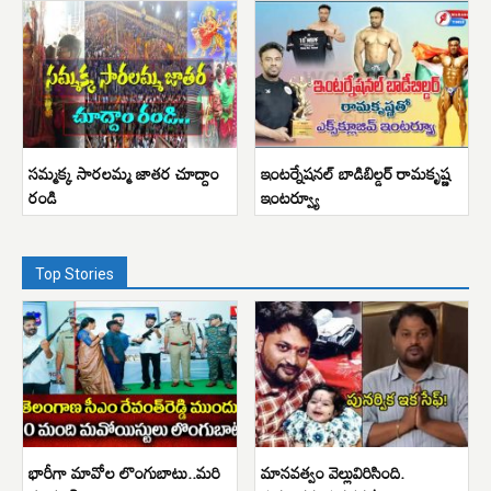
సమ్మక్క సారలమ్మ జాతర చూద్దాం
ఇంటర్నేషనల్ బాడిబిల్డర్ రామకృష్ణ
రండి
ఇంటర్వ్యూ
Top Stories
భారీగా మావోల లొంగుబాటు..మరి
మానవత్వం వెల్లువిరిసింది.