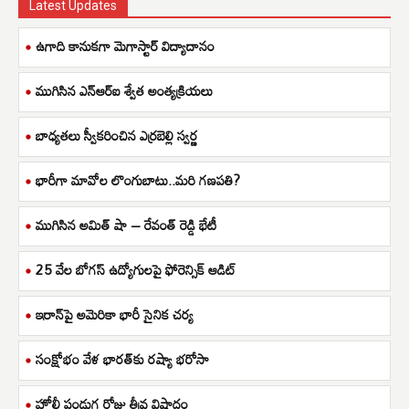
Latest Updates
ఉగాది కానుకగా మెగాస్టార్ విద్యాదానం
ముగిసిన ఎన్ఆర్ఐ శ్వేత అంత్యక్రియలు
బాధ్యతలు స్వీకరించిన ఎర్రబెల్లి స్వర్ణ
భారీగా మావోల లొంగుబాటు..మరి గణపతి?
ముగిసిన అమిత్ షా – రేవంత్ రెడ్డి భేటీ
25 వేల బోగస్ ఉద్యోగులపై ఫోరెన్సిక్ ఆడిట్
ఇరాన్‌పై అమెరికా భారీ సైనిక చర్య
సంక్షోభం వేళ భారత్‌కు రష్యా భరోసా
హోలీ పండుగ రోజు తీవ్ర విషాదం