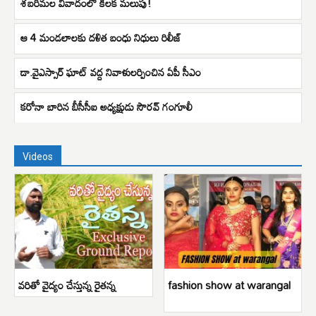
శబరిమల వివాదంలో కీలక మలుపు!
ఆ 4 మండలాలకు దళిత బంధు నిధులు రిలీజ్
డా.వైఎస్సార్ ఘాట్ వద్ద నివాళులర్పించిన ఏపీ సీఎం
కరోనా బారిన బీసీసీఐ అధ్యక్షుడు సౌరవ్ గంగూలీ
Videos
వరితో వైద్యం చేస్తున్న రైతన్న
fashion show at warangal