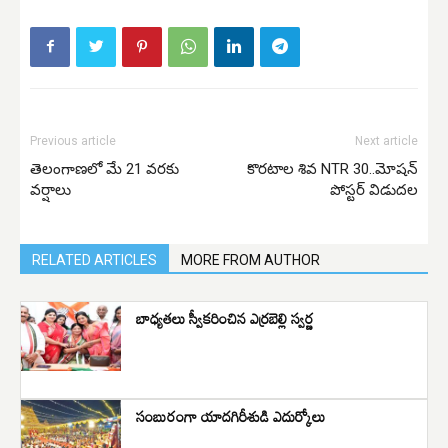
Previous article
Next article
తెలంగాణలో మే 21 వరకు
కొర‌టాల శివ NTR 30..మోష‌న్
వర్షాలు
పోస్టర్ విడుదల
RELATED ARTICLES
MORE FROM AUTHOR
బాధ్యతలు స్వీకరించిన ఎర్రబెల్లి స్వర్ణ
సంబురంగా యాదగిరీశుడి ఎదుర్కోలు