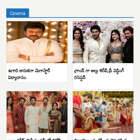
Cinema
ఉగాది కానుకగా మెగాస్టార్
గ్రాండ్ గా అల్లు శిరీష్ ప్రీ వెడ్డింగ్
విద్యాదానం
రిసెప్షన్