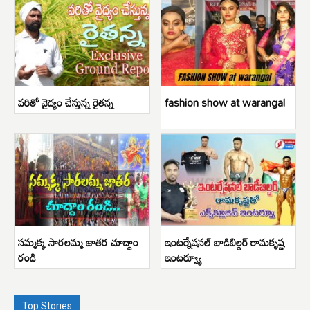
వరితో వైద్యం చేస్తున్న రైతన్న
fashion show at warangal
సమ్మక్క సారలమ్మ జాతర చూద్దాం
ఇంటర్నేషనల్ బాడిబిల్డర్ రామకృష్ణ
రండి
ఇంటర్వ్యూ
Top Stories