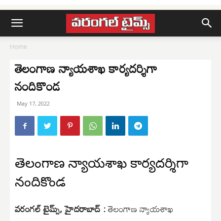
Home
తెలంగాణ న్యాయశాఖ కార్యదర్శిగా
నందికొండ
May 17, 2022
తెలంగాణ న్యాయశాఖ కార్యదర్శిగా
నందికొండ
వరంగల్ టైమ్స్, హైదరాబాద్ :
తెలంగాణ న్యాయశాఖ