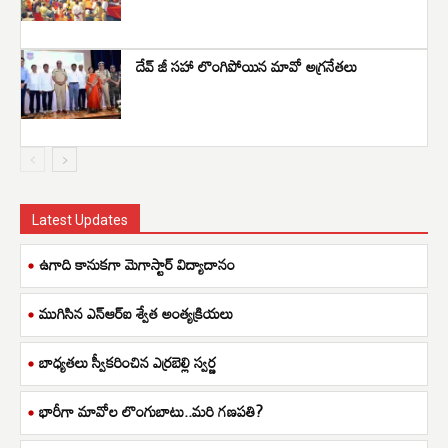
దేవ్ జీ సహా లొంగిపోయిన మావో అగ్రనేతలు
Latest Updates
ఉగాది కానుకగా మెగాస్టార్ విద్యాదానం
ముగిసిన ఎన్ఆర్ఐ శ్వేత అంత్యక్రియలు
బాధ్యతలు స్వీకరించిన ఎర్రబెల్లి స్వర్ణ
భారీగా మావోల లొంగుబాటు..మరి గణపతి?