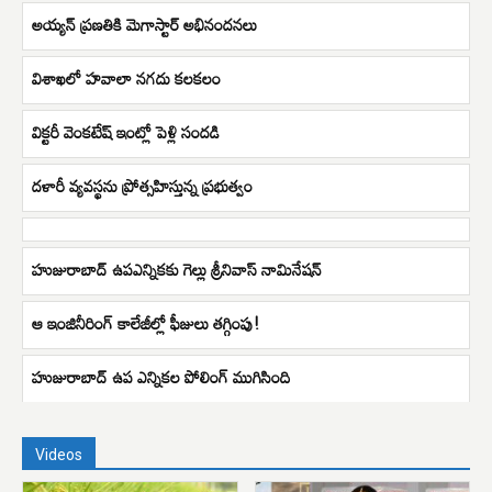
అయ్యన్ ప్రణతికి మెగాస్టార్ అభినందనలు
విశాఖలో హవాలా నగదు కలకలం
విక్టరీ వెంకటేష్ ఇంట్లో పెళ్లి సందడి
దళారీ వ్యవస్థను ప్రోత్సహిస్తున్న ప్రభుత్వం
హుజురాబాద్ ఉపఎన్నికకు గెల్లు శ్రీనివాస్ నామినేషన్
ఆ ఇంజినీరింగ్‌ కాలేజీల్లో ఫీజులు తగ్గింపు!
హుజురాబాద్ ఉప ఎన్నికల పోలింగ్ ముగిసింది
Videos