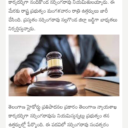
కార్యదర్శిగా నందికొండ నర్సింగరావు నియమితులయ్యారు. ఈ
మేరకు రాష్ట్ర ప్రభుత్వం మంగళవారం రాత్రి ఉత్తర్వులు జారీ
చేసింది. ప్రస్తుతం నర్సింగరావు నల్లగొండ జిల్లా జడ్జిగా బాధ్యతలు
నిర్వర్తిస్తున్నారు.
తెలంగాణ హైకోర్టు ప్రతిపాదనల ప్రకారం తెలంగాణ న్యాయశాఖ
కార్యదర్శిగా నర్సింగరావును నియమిస్తున్నట్లు ప్రభుత్వం తన
ఉత్తర్వుల్లో పేర్కొంది. ఈ పదవిలో నర్సింగరావు సంవత్సరం