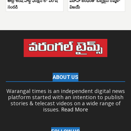
అల్లు శిరీష్ హల్దీ ఫంక్షన్ లో విరోషి
వివాహ బంధంతో ఒక్కటైన రష్మిక-
సందడి
విజయ్
ABOUT US
Warangal times is an independent digital news
platform started with an intention to publish
stories & telecast videos on a wide range of
issues.
Read More