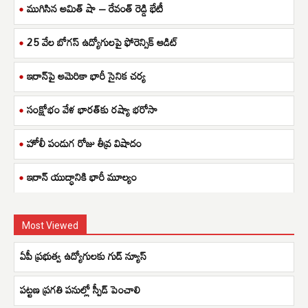
ముగిసిన అమిత్ షా – రేవంత్ రెడ్డి భేటీ
25 వేల బోగస్ ఉద్యోగులపై ఫోరెన్సిక్ ఆడిట్
ఇరాన్‌పై అమెరికా భారీ సైనిక చర్య
సంక్షోభం వేళ భారత్‌కు రష్యా భరోసా
హోలీ పండుగ రోజు తీవ్ర విషాదం
ఇరాన్ యుద్ధానికి భారీ మూల్యం
Most Viewed
ఏపీ ప్రభుత్వ ఉద్యోగులకు గుడ్ న్యూస్
పట్టణ ప్రగతి పనుల్లో స్పీడ్ పెంచాలి