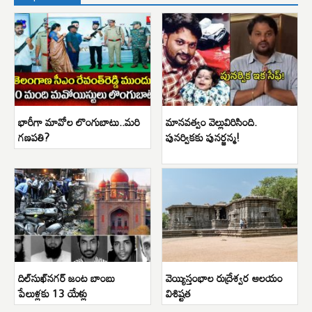
భారీగా మావోల లొంగుబాటు..మరి
మానవత్వం వెల్లువిరిసింది.
గణపతి?
పునర్వికకు పునర్జన్మ!
దిల్‌సుఖ్‌నగర్ జంట బాంబు
వెయ్యిస్తంభాల రుద్రేశ్వర ఆలయం
పేలుళ్లకు 13 యేళ్లు
విశిష్టత