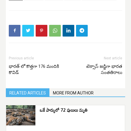
Previous article
Next article
భారత్ లో కొత్తగా 176 మందికి
టెక్సాస్ జడ్జిగా భారత
కొవిడ్
సంతతిరాలు
RELATED ARTICLES
MORE FROM AUTHOR
ఒకే పార్కులో 72 పులులు మృతి