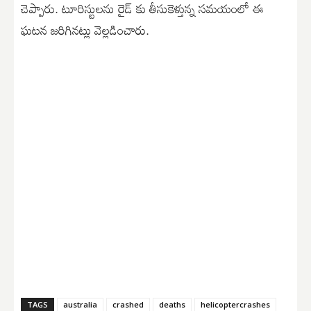
చెప్పారు. టూరిస్టులను రైడ్ కు తీసుకెళ్తున్న సమయంలో ఈ
ఘటన జరిగినట్లు వెల్లడించారు.
TAGS
australia
crashed
deaths
helicoptercrashes