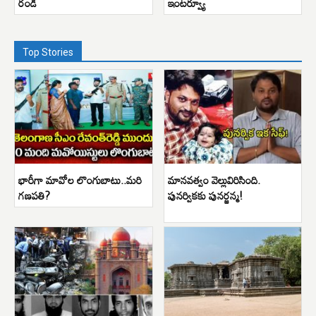
రండి
ఇంటర్వ్యూ
Top Stories
భారీగా మావోల లొంగుబాటు..మరి
మానవత్వం వెల్లువిరిసింది.
గణపతి?
పునర్వికకు పునర్జన్మ!