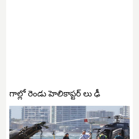
గాల్లో రెండు హెలికాప్టర్ లు ఢీ