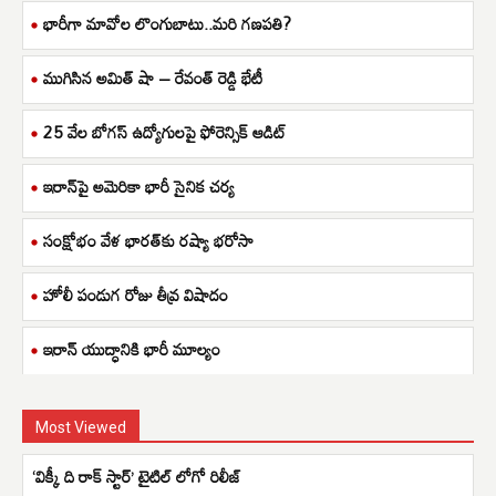
భారీగా మావోల లొంగుబాటు..మరి గణపతి?
ముగిసిన అమిత్ షా – రేవంత్ రెడ్డి భేటీ
25 వేల బోగస్ ఉద్యోగులపై ఫోరెన్సిక్ ఆడిట్
ఇరాన్‌పై అమెరికా భారీ సైనిక చర్య
సంక్షోభం వేళ భారత్‌కు రష్యా భరోసా
హోలీ పండుగ రోజు తీవ్ర విషాదం
ఇరాన్ యుద్ధానికి భారీ మూల్యం
Most Viewed
‘విక్కీ ది రాక్ స్టార్’ టైటిల్ లోగో రిలీజ్