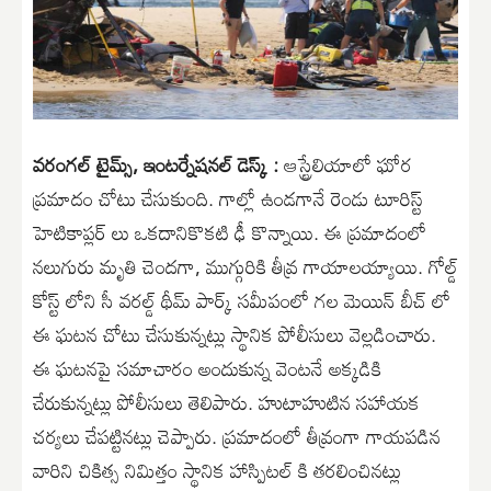
వరంగల్ టైమ్స్, ఇంటర్నేషనల్ డెస్క్ :
ఆస్ట్రేలియాలో ఘోర
ప్రమాదం చోటు చేసుకుంది. గాల్లో ఉండగానే రెండు టూరిస్ట్
హెటికాప్లర్ లు ఒకదానికొకటి ఢీ కొన్నాయి. ఈ ప్రమాదంలో
నలుగురు మృతి చెందగా, ముగ్గురికి తీవ్ర గాయాలయ్యాయి. గోల్డ్
కోస్ట్ లోని సీ వరల్డ్ థీమ్ పార్క్ సమీపంలో గల మెయిన్ బీచ్ లో
ఈ ఘటన చోటు చేసుకున్నట్లు స్థానిక పోలీసులు వెల్లడించారు.
ఈ ఘటనపై సమాచారం అందుకున్న వెంటనే అక్కడికి
చేరుకున్నట్లు పోలీసులు తెలిపారు. హుటాహుటిన సహాయక
చర్యలు చేపట్టినట్లు చెప్పారు. ప్రమాదంలో తీవ్రంగా గాయపడిన
వారిని చికిత్స నిమిత్తం స్థానిక హాస్పిటల్ కి తరలించినట్లు