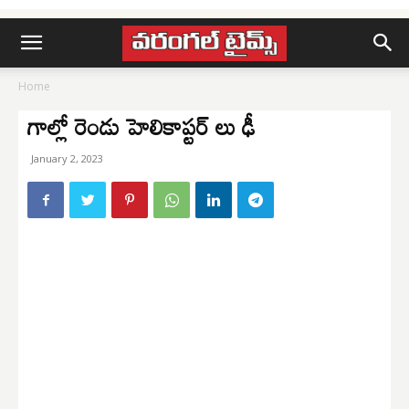
Home
గాల్లో రెండు హెలికాప్టర్ లు ఢీ
January 2, 2023