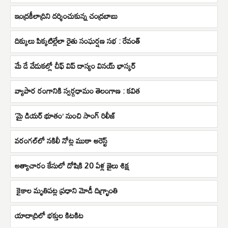
ఇంద్రకీలాద్రిని దర్శించుకున్న చంద్రబాబు
దిక్కులు పిక్కటిల్లేలా రైతు సంఘర్షణ సభ : రేవంత్
మే డే వేడుకల్లో చీఫ్ విప్ దాస్యం వినయ్ భాస్కర్
వ్యాపార రంగానికి స్వర్గధామం తెలంగాణ : కవిత
‘మై డియర్ భూతం’ నుంచి సాంగ్ రిలీజ్
వరంగల్‌లో నకిలీ నోట్ల ముఠా అరెస్ట్
అత్యాచారం కేసులో దోషికి 20 ఏళ్ల జైలు శిక్ష
కైకాల మృతిపట్ల ప్రధాని మోడీ దిగ్భ్రాంతి
యాదాద్రిలో భక్తుల కిటకిట