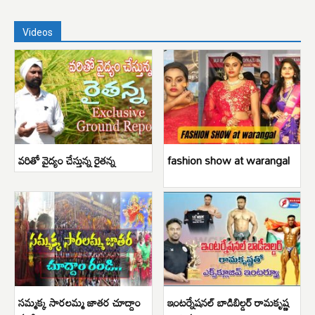
Videos
వరితో వైద్యం చేస్తున్న రైతన్న
fashion show at warangal
సమ్మక్క సారలమ్మ జాతర చూద్దాం
ఇంటర్నేషనల్ బాడిబిల్డర్ రామకృష్ణ