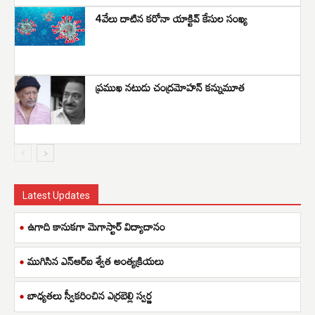
4వేలు దాటిన కరోనా యాక్టివ్ కేసుల సంఖ్య
ప్రముఖ నటుడు చంద్రమోహన్‌ కన్నుమూత
Latest Updates
ఉగాది కానుకగా మెగాస్టార్ విద్యాదానం
ముగిసిన ఎన్ఆర్ఐ శ్వేత అంత్యక్రియలు
బాధ్యతలు స్వీకరించిన ఎర్రబెల్లి స్వర్ణ