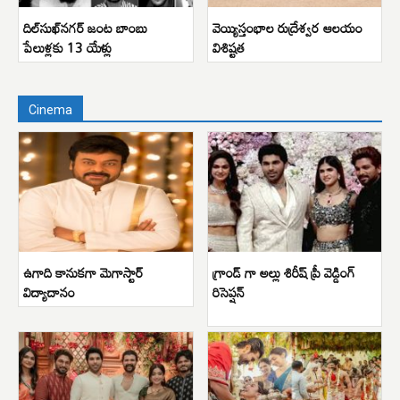
దిల్‌సుఖ్‌నగర్ జంట బాంబు
వెయ్యిస్తంభాల రుద్రేశ్వర ఆలయం
పేలుళ్లకు 13 యేళ్లు
విశిష్టత
Cinema
ఉగాది కానుకగా మెగాస్టార్
గ్రాండ్ గా అల్లు శిరీష్ ప్రీ వెడ్డింగ్
విద్యాదానం
రిసెప్షన్