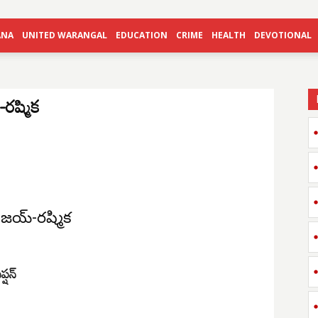
ANA
UNITED WARANGAL
EDUCATION
CRIME
HEALTH
DEVOTIONAL
-రష్మిక
విజయ్-రష్మిక
్షన్