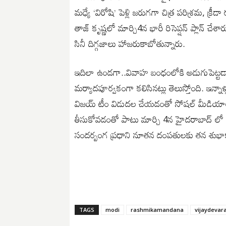
మధ్యే ‘విరోషి’ పెళ్లి జరుగగా చిత్ర పరిశ్రమ, 
తాజ్ కృష్ణలో మార్చి4న భారీ రిసెప్షన్ ప్లాన్ చ
సినీ దిగ్గజాలు హాజరుకాబోతున్నారు.
ఇదిలా ఉండగా..వివాహ బంధంలోకి అడుగుపెట్టడాని
మర్యాదపూర్వకంగా కలిసినట్లు తెలుస్తోంది. ఇన్న
విజయ్ టీం విడుదల చేయడంతో సోషల్ మీడియాలో వ
తీసుకోవడంతో పాటు మార్చి 4న హైదరాబాద్ లో
సందర్బంగ ప్రధాని నూతన దంపతులకు తన శుభాకా
TAGS
modi
rashmikamandana
vijaydevar