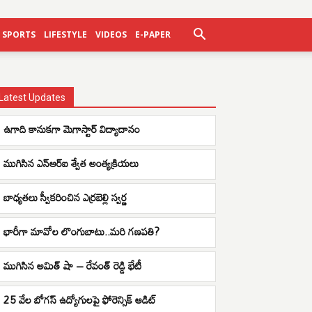
SPORTS
LIFESTYLE
VIDEOS
E-PAPER
Latest Updates
ఉగాది కానుకగా మెగాస్టార్ విద్యాదానం
ముగిసిన ఎన్ఆర్ఐ శ్వేత అంత్యక్రియలు
బాధ్యతలు స్వీకరించిన ఎర్రబెల్లి స్వర్ణ
భారీగా మావోల లొంగుబాటు..మరి గణపతి?
ముగిసిన అమిత్ షా – రేవంత్ రెడ్డి భేటీ
25 వేల బోగస్ ఉద్యోగులపై ఫోరెన్సిక్ ఆడిట్