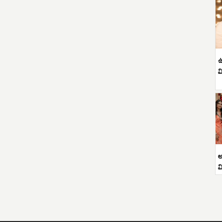
ఉ
వ
అ
వ