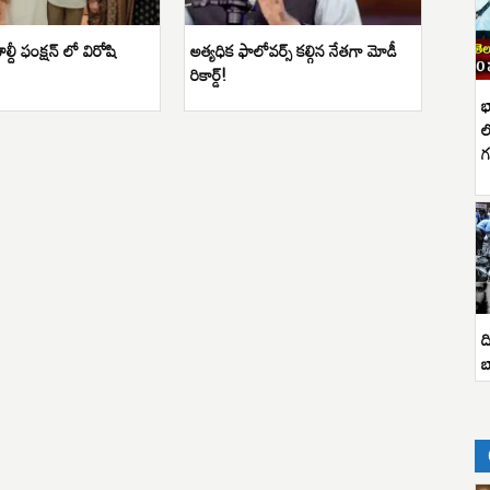
హల్దీ ఫంక్షన్ లో విరోషి
అత్యధిక ఫాలోవర్స్ కల్గిన నేతగా మోడీ
రికార్డ్!
భ
ల
గ
ద
బ