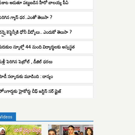
పేకాట ఆడుతూ పట్టుబడిన హీరో బాలయ్య పీఏ
పెరిగిన గ్యాస్ ధర..ఎంతో తెలుసా ?
ెన్నై కెప్టెన్సీకి ధోనీ వీడ్కోలు.. ఎందుకో తెలుసా ?
గురుకుల స్కూళ్లో 44 మంది విద్యార్థులకు అస్వస్థత
మళ్లీ పెరిగిన పెట్రోల్ , డీజిల్ ధరలు
మోడీ సర్కారుకు మూడింది : దాస్యం
ోంగార్డుకు హైకోర్టు చీఫ్ జస్టిస్ సర్ ప్రైజ్
Videos