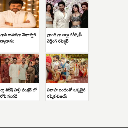
గాది కానుకగా మెగాస్టార్
గ్రాండ్ గా అల్లు శిరీష్ ప్రీ
ిద్యాదానం
వెడ్డింగ్ రిసెప్షన్
ల్లు శిరీష్ హల్దీ ఫంక్షన్ లో
వివాహ బంధంతో ఒక్కటైన
ిరోషి సందడి
రష్మిక-విజయ్