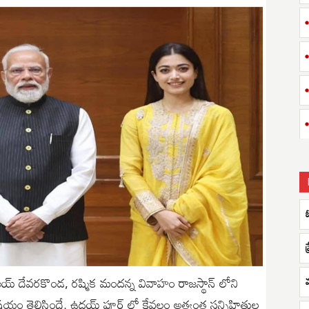
ిజయ్ దేవరకొండ, రష్మిక మందన్న వివాహం రాజస్థాన్ లోని
ం తెలిసిందే. ఉదయ్ పూర్ లో కేవలం అత్యంత సన్నిహితుల