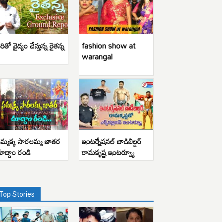
రితో వైద్యం చేస్తున్న రైతన్న
fashion show at
warangal
మ్మక్క సారలమ్మ జాతర
ఇంటర్నేషనల్ బాడిబిల్డర్
ూద్దాం రండి
రామకృష్ణ ఇంటర్వ్యూ
Top Stories