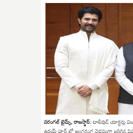
వరంగల్ టైమ్స్, రాజస్థాన్:
టాలీవుడ్ యాక్టర్లు వ
ఉదయ్ పూర్ లో అంగరంగ వైభవంగా జరిగిన విషయ