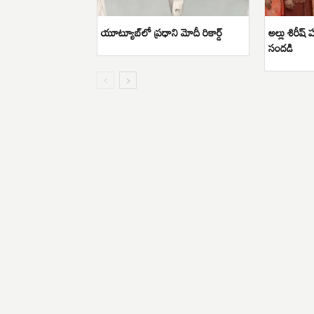
యూట్యూబ్‌లో ప్రధాని మోదీ రికార్డ్
అల్లు శిరీష్ 
సందడి