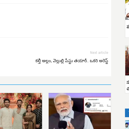
వ
Next article
కల్తీ అల్లం, వెల్లుల్లి పేస్టు తయారీ.. ఒకరి అరెస్ట్
స
చ