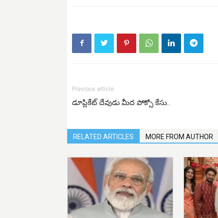
Previous article
డూప్లికేట్ దేవుడు మీద పోక్సో కేసు..
RELATED ARTICLES
MORE FROM AUTHOR