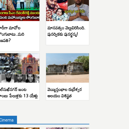
ారీగా మావోల
మానవత్వం వెల్లువిరిసింది.
ొంగుబాటు..మరి
పునర్వికకు పునర్జన్మ!
ణపతి?
ిల్‌సుఖ్‌నగర్ జంట
వెయ్యిస్తంభాల రుద్రేశ్వర
ాంబు పేలుళ్లకు 13 యేళ్లు
ఆలయం విశిష్టత
Cinema