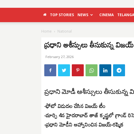
TOP STORIES
NEWS
CINEMA
TELANG
Home
National
ప్రధాని ఆశీస్సులు తీసుకున్న విజయ్
February 27, 2026
ప్రధాని మోడీ ఆశీస్సులు తీసుకున్న 
-ఫోటో విడుదల చేసిన విజయ్ టీం
-మార్చి 4న హైదరాబాద్ తాజ్ కృష్ణలో గ్రాండ్ రిసెప
-ప్రధాని మోడీని ఆహ్వానించిన విజయ్-రష్మిక