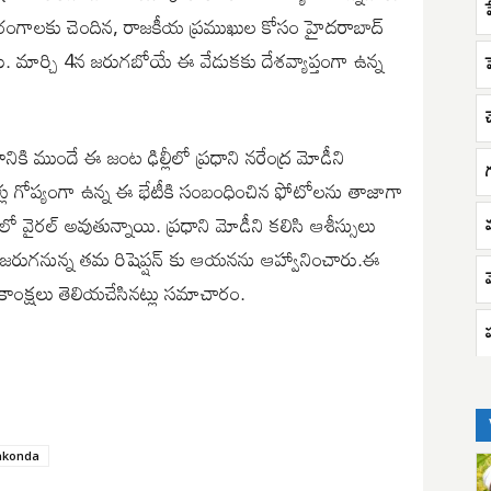
క్రీడా రంగాలకు చెందిన, రాజకీయ ప్రముఖుల కోసం హైదరాబాద్
ేశారు. మార్చి 4న జరుగబోయే ఈ వేడుకకు దేశవ్యాప్తంగా ఉన్న
చ
కి ముందే ఈ జంట ఢిల్లీలో ప్రధాని నరేంద్ర మోడీని
ాళ్లు గోప్యంగా ఉన్న ఈ భేటీకి సంబంధించిన ఫోటోలను తాజాగా
ైరల్ అవుతున్నాయి. ప్రధాని మోడీని కలిసి ఆశీస్సులు
 జరుగనున్న తమ రిషెప్షన్ కు ఆయనను ఆహ్వానించారు.ఈ
ంక్షలు తెలియచేసినట్లు సమాచారం.
హ
akonda