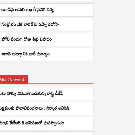
ఇరాన్‌పై అమెరికా భారీ సైనిక చర్య
సంక్షోభం వేళ భారత్‌కు రష్యా భరోసా
హోలీ పండుగ రోజు తీవ్ర విషాదం
ఇరాన్ యుద్ధానికి భారీ మూల్యం
Most Viewed
ఓటు హక్కు వినియోగించుకున్న రాష్ట్ర డీజీపీ
ప్రేక్షకులకు పాదాభివందనాలు : నిర్మాత అభిషేక్
మంత్రి కేటీఆర్ కి అమెరికాలో ఘనస్వాగతం