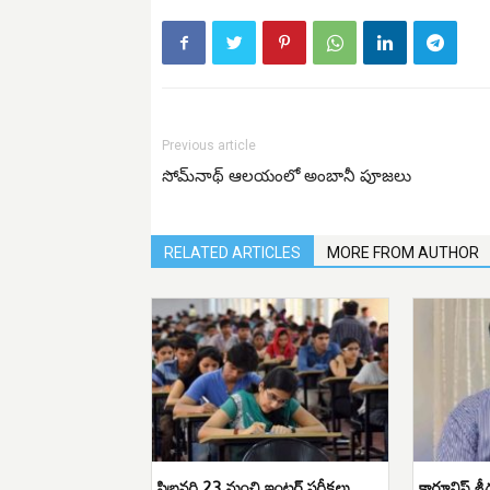
Previous article
సోమ్‌నాథ్ ఆలయంలో అంబానీ పూజలు
RELATED ARTICLES
MORE FROM AUTHOR
ఫిబ్రవరి 23 నుంచి ఇంటర్ పరీక్షలు
కార్టూనిస్ట్ శ