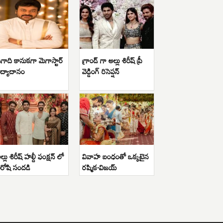
గాది కానుకగా మెగాస్టార్
గ్రాండ్ గా అల్లు శిరీష్ ప్రీ
ిద్యాదానం
వెడ్డింగ్ రిసెప్షన్
ల్లు శిరీష్ హల్దీ ఫంక్షన్ లో
వివాహ బంధంతో ఒక్కటైన
ిరోషి సందడి
రష్మిక-విజయ్