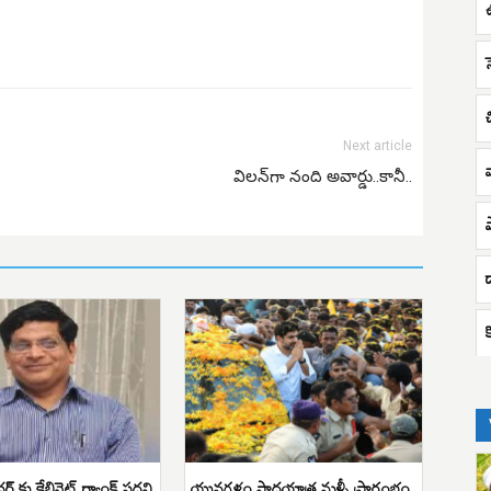
Next article
విలన్‌గా నంది అవార్డు..కానీ..
డ
్రీధర్ కు కేబినెట్ ర్యాంక్ పదవి
యువగళం పాదయాత్ర మళ్ళీ ప్రారంభం