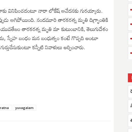
కు వినిపించ‌దంటూ నారా లోకేష్ ఆవేదనకు గురయ్యారు.
ుడు ఆగిపోయింది. నంద‌మూరి తార‌క‌ర‌త్న మృతి దిగ్భ్రాంతికి
ం యువ‌తేజం తార‌క‌ర‌త్న మృతి మా కుటుంబానికి, తెలుగుదేశం
 నీ ప్రేమ‌, స్నేహ బంధం మ‌న బంధుత్వం కంటే గొప్ప‌ది అంటూ
ుర్తుచేసుకుంటూ క‌న్నీటి నివాళులు అర్పించారు.
ratna
yuvagalam