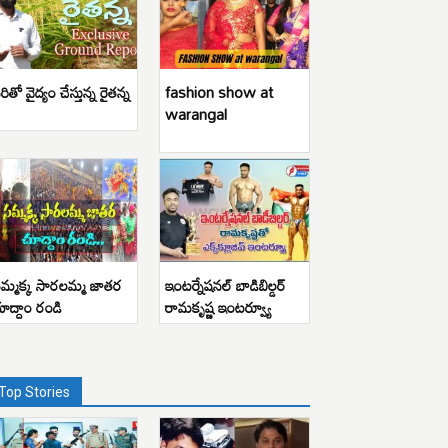
రితో వైద్యం చేస్తున్న రైతన్న
fashion show at
warangal
మ్మక్క సారలమ్మ జాతర
ఇంటర్నేషనల్ బాడిబిల్డర్
ూద్దాం రండి
రామకృష్ణ ఇంటర్వ్యూ
Top Stories