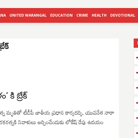
ANA
UNITED WARANGAL
EDUCATION
CRIME
HEALTH
DEVOTIONAL
రేక్
కి బ్రేక్
్న మృతితో టీడీపీ జాతీయ ప్ర‌ధాన కార్య‌ద‌ర్శి, యువ‌నేత నారా
ార‌క‌ర‌త్న‌కి నివాళులు అర్పించేందుకు లోకేష్ రేపు ఉదయం