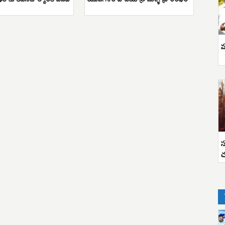
వ
స
చ