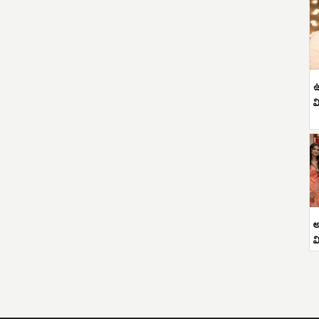
ఉ
వ
అ
వ