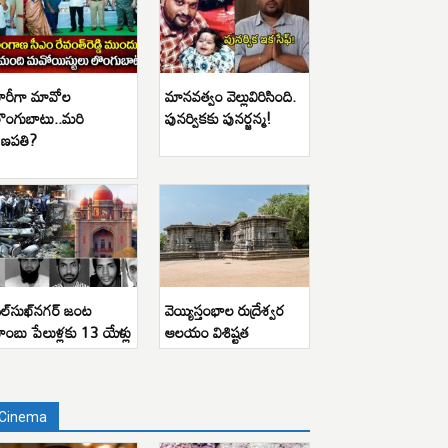
ారీగా మావోల
మానవత్వం వెల్లువిరిసింది.
ొంగుబాటు..మరి
పునర్వికకు పునర్జన్మ!
ణపతి?
ిల్‌సుఖ్‌నగర్ జంట
వెయ్యిస్తంభాల రుద్రేశ్వర
ాంబు పేలుళ్లకు 13 యేళ్లు
ఆలయం విశిష్టత
Cinema