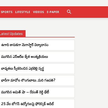
SPORTS
LIFESTYLE
VIDEOS
E-PAPER
Latest Updates
ఉగాది కానుకగా మెగాస్టార్ విద్యాదానం
ముగిసిన ఎన్ఆర్ఐ శ్వేత అంత్యక్రియలు
బాధ్యతలు స్వీకరించిన ఎర్రబెల్లి స్వర్ణ
భారీగా మావోల లొంగుబాటు..మరి గణపతి?
ముగిసిన అమిత్ షా – రేవంత్ రెడ్డి భేటీ
25 వేల బోగస్ ఉద్యోగులపై ఫోరెన్సిక్ ఆడిట్