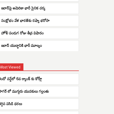
ఇరాన్‌పై అమెరికా భారీ సైనిక చర్య
సంక్షోభం వేళ భారత్‌కు రష్యా భరోసా
హోలీ పండుగ రోజు తీవ్ర విషాదం
ఇరాన్ యుద్ధానికి భారీ మూల్యం
Most Viewed
రెండో వన్డేలో 6వ ర్యాంక్ కు కోహ్లీ
సాగర్ లో ముగ్గురు యువకులు గల్లంతు
తగ్గిన పసిడి ధరలు