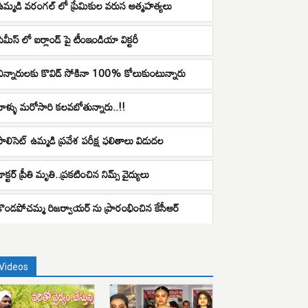
ఉమ్మడి వరంగల్ లో ప్రేమికుల వరుస ఆత్మహత్యలు
సెమీస్ లో ఐర్లాండ్ పై టీంఇండియా విక్టరీ
చిన్నారులకు కొవిడ్‌ సోకినా 100% కోలుకుంటున్నారు
వాళ్ళు మరోసారి కలవబోతున్నారు..!!
పాలిసెట్ ఉమ్మడి ప్రవేశ పరీక్ష ఫలితాలు విడుదల
ాక్టర్ ప్రీతి మృతి..ప్రకటించిన నిమ్స్‌ వైద్యులు
కొండపోచమ్మ రిజర్వాయర్‌ ను ప్రారంభించిన కేసీఆర్‌
Videos