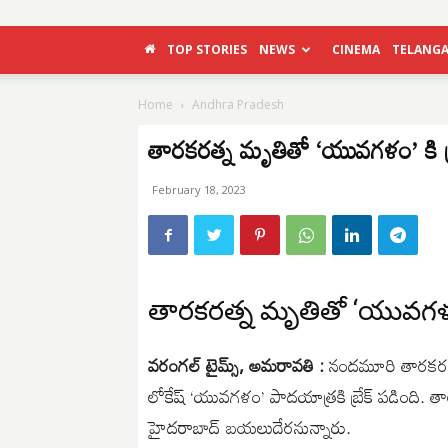
TOP STORIES
NEWS
CINEMA
TELANG
Home
Andhra Pradesh
తార‌క‌ర‌త్న మృతితో ‘యువగళం’ కి బ్
February 18, 2023
తార‌క‌ర‌త్న మృతితో ‘యువగళం’ 
వరంగల్ టైమ్స్, అమరావతి :
నంద‌మూరి తార‌క‌ర‌త
లోకేష్ ‘యువ‌గ‌ళం’ పాద‌యాత్ర‌కి బ్రేక్ పడింది. త
హైద‌రాబాద్ బ‌య‌లుదేరనున్నారు.