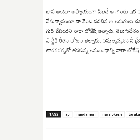
బావ అంటూ ఆప్యాయంగా పిలిచే ఆ గొంతు ఇక నా
నేనున్నానంటూ నా వెంట న‌డిచిన ఆ అడుగులు చ‌ప్ప
గురి చేసిందని నారా లోకేష్ అన్నారు. తెలుగుదేశ
పార్టీకి తీర‌ని లోటని తెల్పారు. నిష్క‌ల్మ‌ష‌మైన
తారకరత్నతో తనకున్న అనుబంధాన్ని నారా లోకేష్ గ
TAGS
ap
nandamuri
naralokesh
taraka