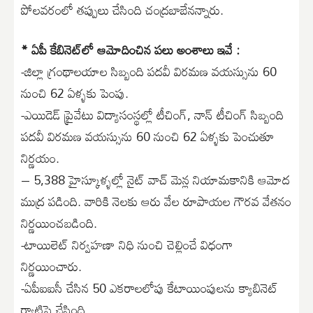
పోలవరంలో తప్పులు చేసింది చంద్రబాబేనన్నారు.
* ఏపీ కేబినెట్‌లో ఆమోదించిన పలు అంశాలు ఇవే :
-జిల్లా గ్రంథాలయాల సిబ్బంది పదవీ విరమణ వయస్సును 60
నుంచి 62 ఏళ్ళకు పెంపు.
-ఎయిడెడ్ ప్రైవేటు విద్యాసంస్థల్లో టీచింగ్, నాన్ టీచింగ్ సిబ్బంది
పదవీ విరమణ వయస్సును 60 నుంచి 62 ఏళ్ళకు పెంచుతూ
నిర్ణయం.
– 5,388 హైస్కూళ్ళల్లో నైట్ వాచ్ మెన్ల నియామకానికి ఆమోద
ముద్ర పడింది. వారికి నెలకు ఆరు వేల రూపాయల గౌరవ వేతనం
నిర్ణయించబడింది.
-టాయిలెట్ నిర్వహణా నిధి నుంచి చెల్లించే విధంగా
నిర్ణయించారు.
-ఏపీఐఐసీ చేసిన 50 ఎకరాలలోపు కేటాయింపులను క్యాబినెట్
ర్యాటిఫై చేసింది.