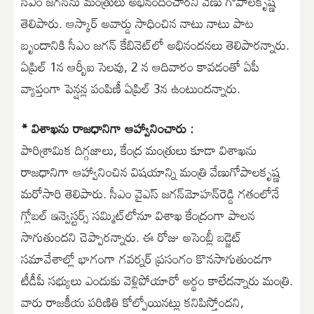
సీఎం జగన్‌ను మంత్రులు అభినందించారని వేణు గోపాలకృష్ణ
తెలిపారు. ఆస్కార్‌ అవార్డు సాధించిన నాటు నాటు పాట
బృందానికి సీఎం జగన్ కేబినెట్‌లో అభినందనలు తెలిపారన్నారు.
ఏప్రిల్‌ 1న ఆర్బీఐ సెలవు, 2 న ఆదివారం కావడంతో ఏపీ
వ్యాప్తంగా పెన్షన్ల పంపిణీ ఏప్రిల్ 3న ఉంటుందన్నారు.
* విశాఖను రాజధానిగా ఆహ్వానించారు :
పారిశ్రామిక దిగ్గజాలు, కేంద్ర మంత్రులు కూడా విశాఖను
రాజధానిగా ఆహ్వానించిన విషయాన్ని మంత్రి వేణుగోపాలకృష్ణ
మరోసారి తెలిపారు. సీఎం వైఎస్‌ జగన్‌మోహన్‌రెడ్డి గతంలోనే
గ్లోబల్‌ ఇన్వెస్టర్స్‌ సమ్మిట్‌లోనూ విశాఖ కేంద్రంగా పాలన
సాగుతుందని చెప్పారన్నారు. ఈ రోజు అసెంబ్లీ బడ్జెట్‌
సమావేశాల్లో భాగంగా గవర్నర్‌ ప్రసంగం కొనసాగుతుండగా
టీడీపీ సభ్యులు ఎందుకు వెళ్లిపోయారో అర్థం కాలేదన్నారు మంత్రి.
వారు రాజకీయ పరిణితి కోల్పోయినట్లు కనిపిస్తోందని,