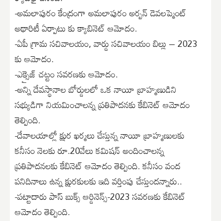
-అమలాపురం కేంద్రంగా అమలాపురం అర్బన్ డెవలప్మెంట్
అథారిటీ ఏర్పాటు కు క్యాబినెట్ ఆమోదం.
-ఏపీ గ్రామ సచివాలయం, వార్డు సచివాలయం బిల్లు – 2023
కు ఆమోదం.
-ఎక్సైజ్ చట్టం సవరణకు ఆమోదం.
-అన్ని దేవస్థానాల బోర్డులలో ఒక నాయీ బ్రాహ్మణుడిని
సభ్యుడిగా నియమించాలన్న ప్రతిపాదనకు కేబినెట్ ఆమోదం
తెల్పింది.
-దేవాలయాల్లో క్షుర ఖర్మలు చేస్తున్న నాయీ బ్రాహ్మణులకు
కనీసం నెలకు రూ.20వేలు కమిషన్ అందించాలన్న
ప్రతిపాదనలకు కేబినెట్ ఆమోదం తెల్పింది. కనీసం వంద
పనిదినాలు ఉన్న క్షురకులకు ఇది వర్తింపు చేస్తుందన్నారు..
-పట్టాదారు పాస్ బుక్స్ ఆర్డినెన్స్-2023 సవరణకు కేబినెట్
ఆమోదం తెల్పింది.