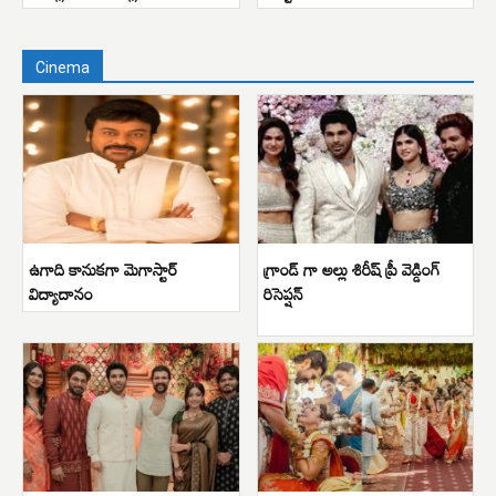
Cinema
ఉగాది కానుకగా మెగాస్టార్
గ్రాండ్ గా అల్లు శిరీష్ ప్రీ వెడ్డింగ్
విద్యాదానం
రిసెప్షన్