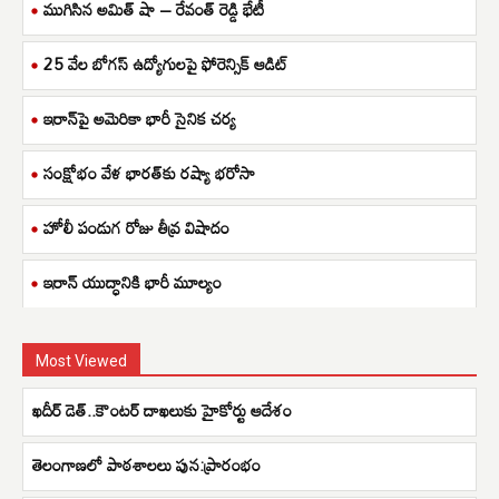
ముగిసిన అమిత్ షా – రేవంత్ రెడ్డి భేటీ
25 వేల బోగస్ ఉద్యోగులపై ఫోరెన్సిక్ ఆడిట్
ఇరాన్‌పై అమెరికా భారీ సైనిక చర్య
సంక్షోభం వేళ భారత్‌కు రష్యా భరోసా
హోలీ పండుగ రోజు తీవ్ర విషాదం
ఇరాన్ యుద్ధానికి భారీ మూల్యం
Most Viewed
ఖదీర్ డెత్..కౌంటర్ దాఖలుకు హైకోర్టు ఆదేశం
తెలంగాణలో పాఠశాలలు పున:ప్రారంభం