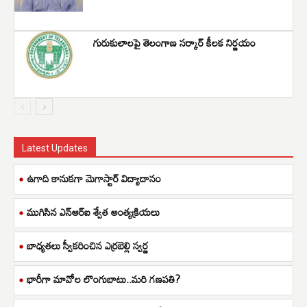
గురుకులాలపై తెలంగాణ సర్కార్ కీలక నిర్ణయం
Latest Updates
ఉగాది కానుకగా మెగాస్టార్ విద్యాదానం
ముగిసిన ఎన్ఆర్ఐ శ్వేత అంత్యక్రియలు
బాధ్యతలు స్వీకరించిన ఎర్రబెల్లి స్వర్ణ
భారీగా మావోల లొంగుబాటు..మరి గణపతి?