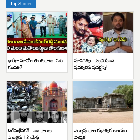
Top Stories
భారీగా మావోల లొంగుబాటు..మరి
మానవత్వం వెల్లువిరిసింది.
గణపతి?
పునర్వికకు పునర్జన్మ!
దిల్‌సుఖ్‌నగర్ జంట బాంబు
వెయ్యిస్తంభాల రుద్రేశ్వర ఆలయం
పేలుళ్లకు 13 యేళ్లు
విశిష్టత