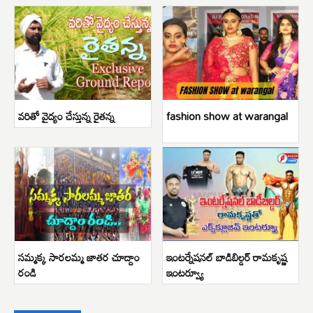
వరితో వైద్యం చేస్తున్న రైతన్న
fashion show at warangal
సమ్మక్క సారలమ్మ జాతర చూద్దాం
ఇంటర్నేషనల్ బాడిబిల్డర్ రామకృష్ణ
రండి
ఇంటర్వ్యూ