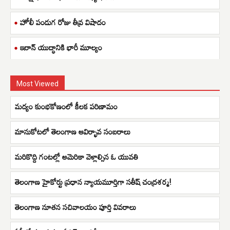
హోలీ పండుగ రోజు తీవ్ర విషాదం
ఇరాన్ యుద్ధానికి భారీ మూల్యం
Most Viewed
మద్యం కుంభకోణంలో కీలక పరిణామం
మానుకోటలో తెలంగాణ ఆవిర్భావ సంబరాలు
మరికొద్ది గంటల్లో అమెరికా వెళ్లాల్సిన ఓ యువతి
తెలంగాణ హైకోర్టు ప్రధాన న్యాయమూర్తిగా సతీష్ చంద్రశర్మ!
తెలంగాణ నూతన సచివాలయం పూర్తి వివరాలు