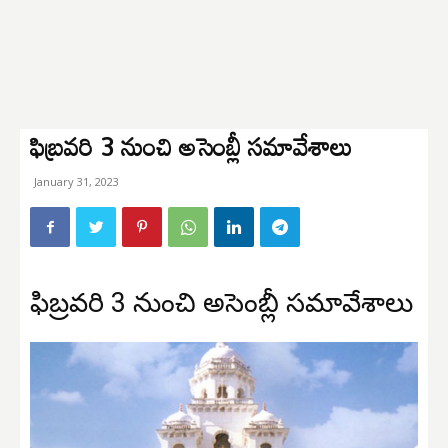
ఫిబ్రవరి 3 నుంచి అసెంబ్లీ సమావేశాలు
January 31, 2023
ఫిబ్రవరి 3 నుంచి అసెంబ్లీ సమావేశాలు