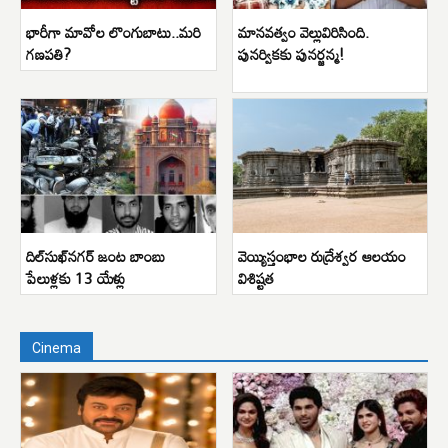
భారీగా మావోల లొంగుబాటు..మరి
మానవత్వం వెల్లువిరిసింది.
గణపతి?
పునర్వికకు పునర్జన్మ!
దిల్‌సుఖ్‌నగర్ జంట బాంబు
వెయ్యిస్తంభాల రుద్రేశ్వర ఆలయం
పేలుళ్లకు 13 యేళ్లు
విశిష్టత
Cinema