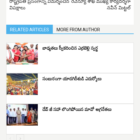
రాష్ట్రపతి ప్రసంగాన్ని విమర్శించిన
రెవెన్యూ శాఖ ముఖ్య కార్యదర్శిగా
విపక్షాలు
నవీన్ మిట్టల్
RELATED ARTICLES
MORE FROM AUTHOR
బాధ్యతలు స్వీకరించిన ఎర్రబెల్లి స్వర్ణ
సంబురంగా యాదగిరీశుడి ఎదుర్కోలు
దేవ్ జీ సహా లొంగిపోయిన మావో అగ్రనేతలు