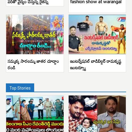
వరితో వైద్యం చేస్తున్న రైతన్న
fashion show at warangal
సమ్మక్క సారలమ్మ జాతర చూద్దాం
ఇంటర్నేషనల్ బాడిబిల్డర్ రామకృష్ణ
రండి
ఇంటర్వ్యూ
Top Stories