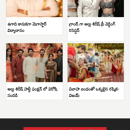
ఉగాది కానుకగా మెగాస్టార్
గ్రాండ్ గా అల్లు శిరీష్ ప్రీ వెడ్డింగ్
విద్యాదానం
రిసెప్షన్
అల్లు శిరీష్ హల్దీ ఫంక్షన్ లో విరోషి
వివాహ బంధంతో ఒక్కటైన రష్మిక-
సందడి
విజయ్