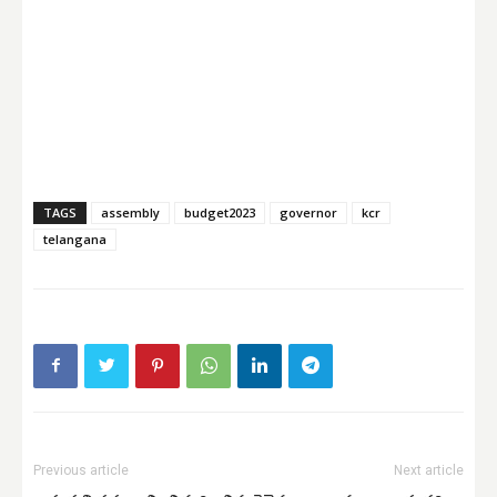
TAGS
assembly
budget2023
governor
kcr
telangana
Previous article
Next article