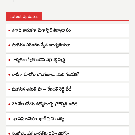
Latest Updates
ఉగాది కానుకగా మెగాస్టార్ విద్యాదానం
ముగిసిన ఎన్ఆర్ఐ శ్వేత అంత్యక్రియలు
బాధ్యతలు స్వీకరించిన ఎర్రబెల్లి స్వర్ణ
భారీగా మావోల లొంగుబాటు..మరి గణపతి?
ముగిసిన అమిత్ షా – రేవంత్ రెడ్డి భేటీ
25 వేల బోగస్ ఉద్యోగులపై ఫోరెన్సిక్ ఆడిట్
ఇరాన్‌పై అమెరికా భారీ సైనిక చర్య
సంక్షోభం వేళ భారత్‌కు రష్యా భరోసా