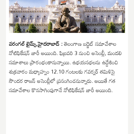
వరంగల్ టైమ్స్,హైదరాబాద్ :
తెలంగాణ బడ్జెట్ సమావేశాల
నోటిఫికేషన్ జారీ అయింది. ఫిబ్రవరి 3 నుంచి అసెంబ్లీ, మండలి
సమాశాలు ప్రారంభంకానున్నాయి. ఉభయసభలను ఉద్దేశించి
శుక్రవారం మధ్యాహ్నం 12.10 గంటలకు గవర్నర్ తమిళిసై
సౌందర రాజన్ అసెంబ్లీలో ప్రసంగించనున్నారు. అయితే గత
సమావేశాల కొనసాగింపుగానే నోటిఫికేషన్ జారీ అయింది.