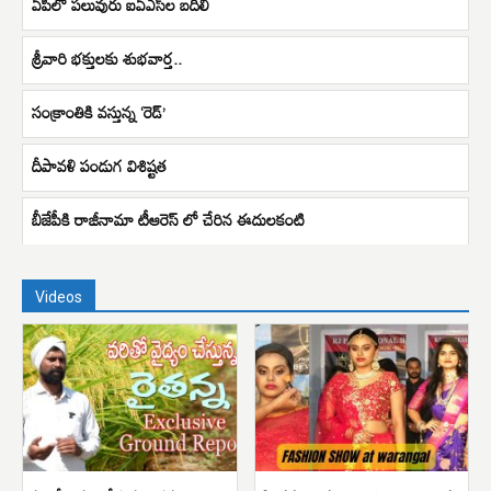
ఏపీలో పలువురు ఐఏఎస్​ల బదిలీ
శ్రీవారి భక్తులకు శుభవార్త..
సంక్రాంతికి వస్తున్న ‘రెడ్’
దీపావళి పండుగ విశిష్టత
బీజేపీకి రాజీనామా టీఆరెస్ లో చేరిన ఈదులకంటి
Videos