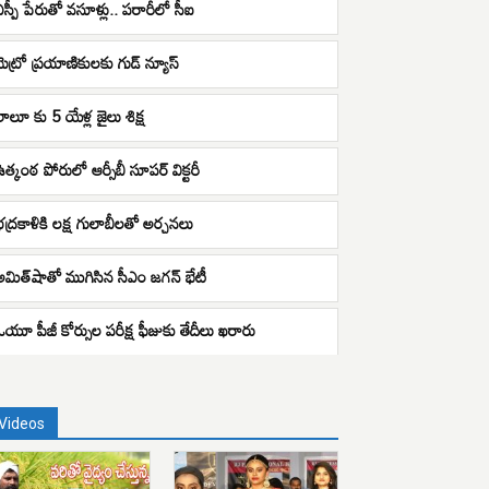
ఎస్పీ పేరుతో వసూళ్లు.. పరారీలో సీఐ
మెట్రో ప్రయాణికులకు గుడ్ న్యూస్
లాలూ కు 5 యేళ్ల జైలు శిక్ష
ఉత్కంఠ పోరులో ఆర్సీబీ సూపర్ విక్టరీ
భద్రకాళికి లక్ష గులాబీలతో అర్చనలు
అమిత్​షాతో ముగిసిన సీఎం జగన్​ భేటీ
ఓయూ పీజీ కోర్సుల పరీక్ష ఫీజుకు తేదీలు ఖరారు
Videos