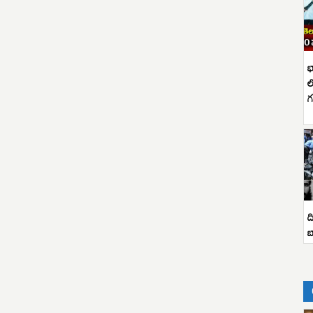
భ
ల
గ
ద
బ