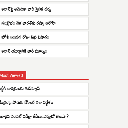
ఇరాన్‌పై అమెరికా భారీ సైనిక చర్య
సంక్షోభం వేళ భారత్‌కు రష్యా భరోసా
హోలీ పండుగ రోజు తీవ్ర విషాదం
ఇరాన్ యుద్ధానికి భారీ మూల్యం
Most Viewed
ర్టీసీ కార్మికులకు గుడ్‌న్యూస్
కేంద్రంపై పోరుకు కేసీఆర్ దిశా నిర్దేశం
ఖరారైన ఎంసెట్ పరీక్షా తేదీలు..ఎప్పుడో తెలుసా?