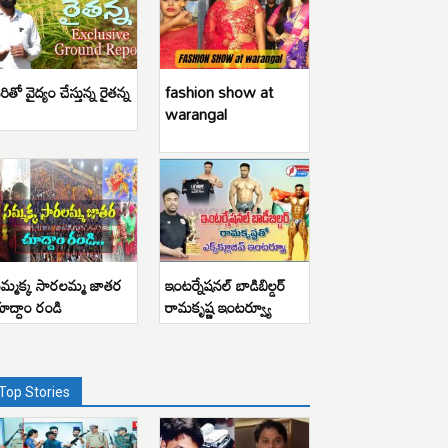
రితో వైద్యం చేస్తున్న రైతన్న
fashion show at
warangal
మ్మక్క సారలమ్మ జాతర
ఇంటర్నేషనల్ బాడిబిల్డర్
ూద్దాం రండి
రామకృష్ణ ఇంటర్వ్యూ
Top Stories