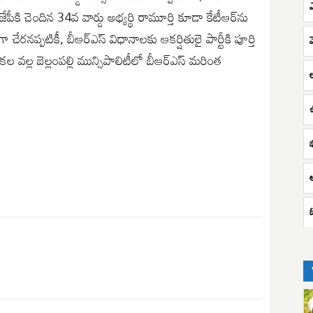
ేపీకి చెందిన 34వ వార్డు అభ్యర్థి రామూర్తి కూడా కేటీఆర్‌ను
 చేరనప్పటికీ, బీఆర్ఎస్ విధానాలకు ఆకర్షితులై పార్టీకి పూర్తి
రికల వల్ల బెల్లంపల్లి మున్సిపాలిటీలో బీఆర్ఎస్ మరింత