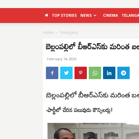
TOP STORIES
NEWS
CINEMA
TELANG
Home
Telangana
బెల్లంపల్లిలో బీఆర్ఎస్‌కు మరింత 
February 14, 2026
బెల్లంపల్లిలో బీఆర్ఎస్‌కు మరింత 
-పార్టీలో చేరిన పలువురు కౌన్సిలర్లు!