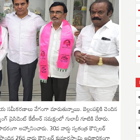
ఆ
ీయ సమీకరణాలు వేగంగా మారుతున్నాయి. బెల్లంపల్లికి చెందిన
కింగ్ ప్రెసిడెంట్ కేటీఆర్ సమక్షంలో గులాబీ గూటికి చేరారు.
పి సాదరంగా ఆహ్వానించారు. 30వ వార్డు స్వతంత్ర కౌన్సిలర్
ెలుపొందిన 26వ వార్డు కౌన్సిలర్ కుమారస్వామి అధికారికంగా