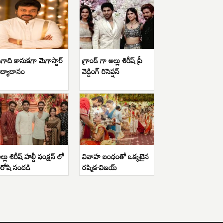
గాది కానుకగా మెగాస్టార్
గ్రాండ్ గా అల్లు శిరీష్ ప్రీ
ిద్యాదానం
వెడ్డింగ్ రిసెప్షన్
ల్లు శిరీష్ హల్దీ ఫంక్షన్ లో
వివాహ బంధంతో ఒక్కటైన
ిరోషి సందడి
రష్మిక-విజయ్