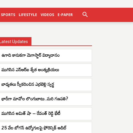
SPORTS
LIFESTYLE
VIDEOS
E-PAPER
Latest Updates
ఉగాది కానుకగా మెగాస్టార్ విద్యాదానం
ముగిసిన ఎన్ఆర్ఐ శ్వేత అంత్యక్రియలు
బాధ్యతలు స్వీకరించిన ఎర్రబెల్లి స్వర్ణ
భారీగా మావోల లొంగుబాటు..మరి గణపతి?
ముగిసిన అమిత్ షా – రేవంత్ రెడ్డి భేటీ
25 వేల బోగస్ ఉద్యోగులపై ఫోరెన్సిక్ ఆడిట్