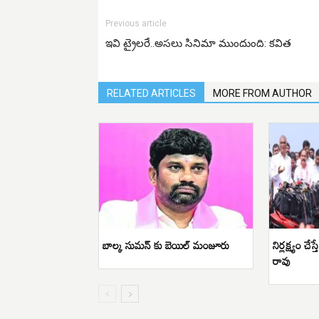
Previous article
ఇవి ట్రైలరే..అసలు సినిమా ముందుంది: కవిత
RELATED ARTICLES
MORE FROM AUTHOR
బాల్క సుమన్ కు బెయిల్ మంజూరు
నిర్లక్ష్యం చే
రావు