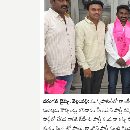
వరంగల్ టైమ్స్, బెల్లంపల్లి:
మున్సిపాలిటీలో రాజక
పలువురు కౌన్సిలర్లు శనివారం బీఆర్ఎస్ పార్టీ వర్
పార్టీలో చేరిన వారికి కేటీఆర్ పార్టీ కండువా కప్
శంకర్ సింగ్ తో పాటు, కాంగ్రెస్ పార్టీ నుంచి గ