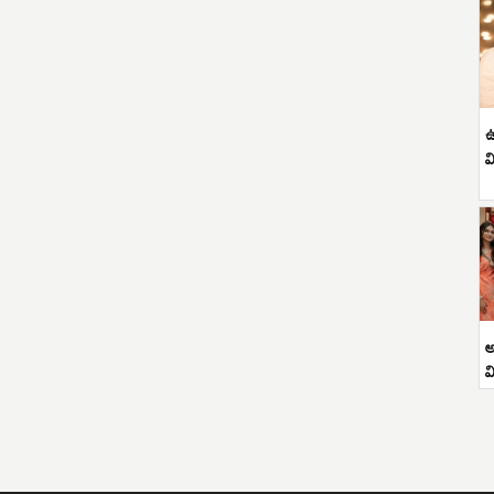
ఉ
వ
అ
వ