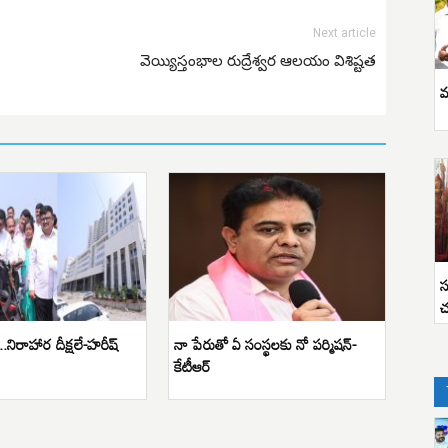
Next article
వెయ్యిస్తంభాల రుద్రేశ్వర ఆలయం విశిష్టత
వ
స
చ
స్తే..నిరాహార దీక్షలే-హరీష్
నా పేరుతో ఏ సంస్థలకు నో పర్మిషన్-
కేటీఆర్