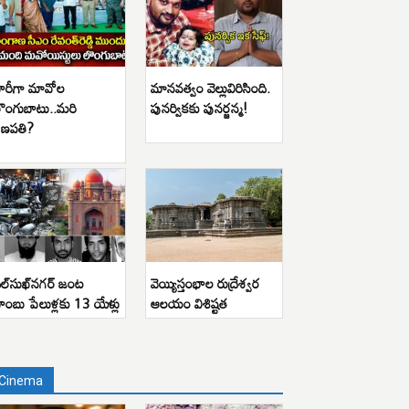
ారీగా మావోల
మానవత్వం వెల్లువిరిసింది.
ొంగుబాటు..మరి
పునర్వికకు పునర్జన్మ!
ణపతి?
ిల్‌సుఖ్‌నగర్ జంట
వెయ్యిస్తంభాల రుద్రేశ్వర
ాంబు పేలుళ్లకు 13 యేళ్లు
ఆలయం విశిష్టత
Cinema