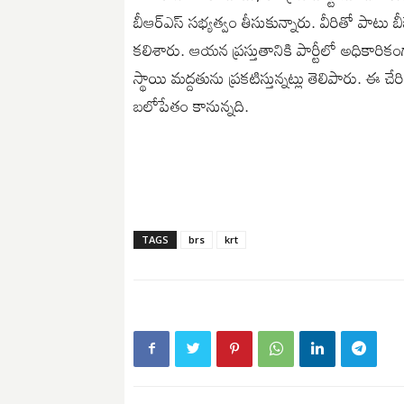
బీఆర్ఎస్ సభ్యత్వం తీసుకున్నారు. వీరితో పాటు బీజ
కలిశారు. ఆయన ప్రస్తుతానికి పార్టీలో అధికారికంగా
స్థాయి మద్దతును ప్రకటిస్తున్నట్లు తెలిపారు. ఈ చే
బలోపేతం కానున్నది.
TAGS
brs
krt