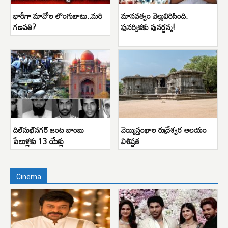
భారీగా మావోల లొంగుబాటు..మరి
మానవత్వం వెల్లువిరిసింది.
గణపతి?
పునర్వికకు పునర్జన్మ!
దిల్‌సుఖ్‌నగర్ జంట బాంబు
వెయ్యిస్తంభాల రుద్రేశ్వర ఆలయం
పేలుళ్లకు 13 యేళ్లు
విశిష్టత
Cinema