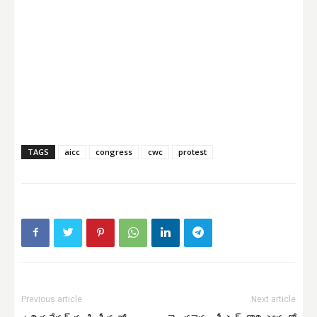
TAGS
aicc
congress
cwc
protest
Previous article
Next article