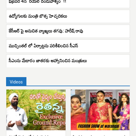
ఫిబ్ర‌వ‌రి 4న `రియ‌ల్ దండుపాళ్యం` !!
ఉద్యోగులకు మంత్రి బొత్స హెచ్చరికలు
కేసీఆర్ పై అనుచిత వ్యాఖ్యలు తగవు: హరీష్ రావు
ముచ్చింతల్ లో ఏర్పాట్లను పరిశీలించిన సీఎస్
సీఎంను మేడారం జాతరకు ఆహ్వానించిన మంత్రులు
Videos