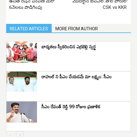
ఉచిత రేషన్ పంపిణీ మరో
మొదలైన ఐపీఎల్..తొలి పోరులో
6నెలలు పొడిగింపు
CSK vs KKR
RELATED ARTICLES
MORE FROM AUTHOR
బాధ్యతలు స్వీకరించిన ఎర్రబెల్లి స్వర్ణ
రాహుల్ ని పీఎం చేయడమే మా లక్ష్యం: సీఎం
సీఎం రేవంత్ రెడ్డి 99 రోజుల ప్రణాళిక