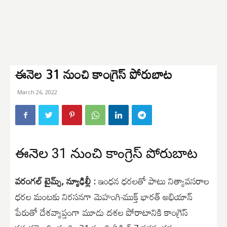
ఈనెల 31 నుంచి కాంగ్రెస్ పోరుబాట
March 26, 2022
ఈనెల 31 నుంచి కాంగ్రెస్ పోరుబాట
వరంగల్ టైమ్స్, న్యూఢిల్లీ :
ఇంధన ధరలతో పాటు నిత్యావసరాల
ధరల మంటకు నిరసనగా మెహంగి-ముక్త్ భారత్ అభియాన్
పేరుతో దేశవ్యాప్తంగా మూడు దశల పోరాటానికి కాంగ్రెస్