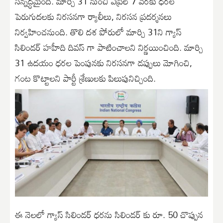
సన్నద్ధమైంది. మార్చి 31 నుంచి ఏప్రిల్ 7 వరకు ధరల
పెరుగుదలకు నిరసనగా ర్యాలీలు, నిరసన ప్రదర్శనలు
నిర్వహించనుంది. తొలి దశ పోరులో మార్చి 31ని గ్యాస్
సిలిండర్ హహీది దివస్ గా పాటించాలని నిర్ణయించింది. మార్చి
31 ఉదయం ధరల పెంపునకు నిరసనగా డప్పులు మోగించి,
గంట కొట్టాలని పార్టీ శ్రేణులకు పిలుపునిచ్చింది.
ఈ నెలలో గ్యాస్ సిలిండర్ ధరను సిలిండర్ కు రూ. 50 చొప్పున