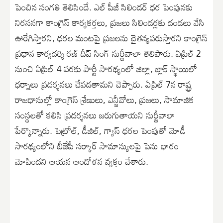
పెంచిన సంగతి తెలిసిందే. ఎల్ పీజీ సిలిండర్ ధర పెంపునకు
నిరసనగా కాంగ్రెస్ కార్యకర్తలు, ప్రజలు సిలిండర్లకు దండలు వేసి
ఊరేగిస్తారని, ధరల మంటపై ప్రజలను చైతన్యపరుస్తారని కాంగ్రెస్
ప్రధాన కార్యదర్శి రణ్ దీప్ సింగ్ సుర్జీవాలా తెలిపారు. ఏప్రిల్ 2
నుంచి ఏప్రిల్ 4 వరకు పార్టీ సారథ్యంలో జిల్లా, బ్లాక్ స్థాయిలో
ధర్నాలు ప్రదర్శనలు చేపడతామని చెప్పారు. ఏప్రిల్ 7న రాష్ట్ర
రాజధానుల్లో కాంగ్రెస్ శ్రేణులు, ఎన్జీవోలు, ప్రజలు, సామాజిక
సంస్థలతో కలిసి ప్రదర్శనలు జరుగుతాయని సుర్జీవాలా
పేర్కొన్నారు. పెట్రోల్, డీజిల్, గ్యాస్ ధరల పెంపుతో మోడీ
సారథ్యంలోని బీజేపీ సర్కార్ సామాన్యులపై పెను భారం
మోపిందని ఆయన ఆందోళన వ్యక్తం చేశారు.