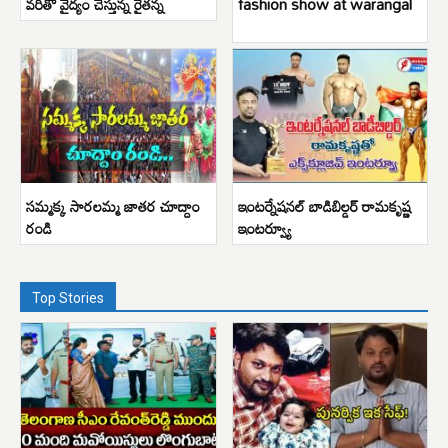
వరితో వైద్యం చేస్తున్న రైతన్న
fashion show at warangal
సమ్మక్క సారలమ్మ జాతర చూద్దాం
ఇంటర్నేషనల్ బాడిబిల్డర్ రామకృష్ణ
రండి
ఇంటర్వ్యూ
Top Stories