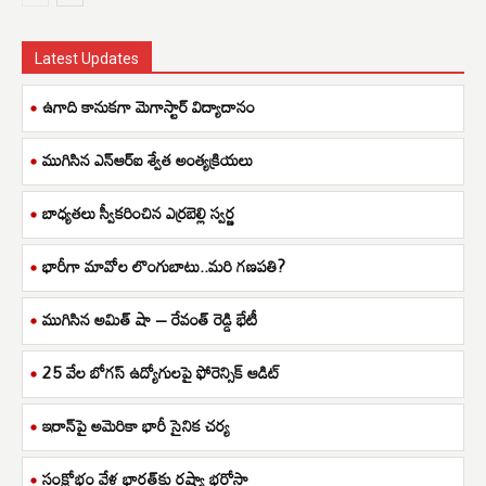
Latest Updates
ఉగాది కానుకగా మెగాస్టార్ విద్యాదానం
ముగిసిన ఎన్ఆర్ఐ శ్వేత అంత్యక్రియలు
బాధ్యతలు స్వీకరించిన ఎర్రబెల్లి స్వర్ణ
భారీగా మావోల లొంగుబాటు..మరి గణపతి?
ముగిసిన అమిత్ షా – రేవంత్ రెడ్డి భేటీ
25 వేల బోగస్ ఉద్యోగులపై ఫోరెన్సిక్ ఆడిట్
ఇరాన్‌పై అమెరికా భారీ సైనిక చర్య
సంక్షోభం వేళ భారత్‌కు రష్యా భరోసా