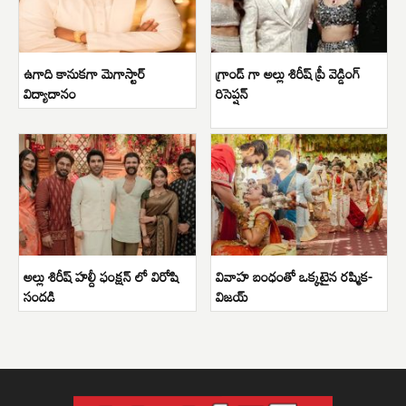
ఉగాది కానుకగా మెగాస్టార్
గ్రాండ్ గా అల్లు శిరీష్ ప్రీ వెడ్డింగ్
విద్యాదానం
రిసెప్షన్
అల్లు శిరీష్ హల్దీ ఫంక్షన్ లో విరోషి
వివాహ బంధంతో ఒక్కటైన రష్మిక-
సందడి
విజయ్