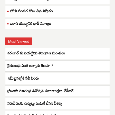
హోలీ పండుగ రోజు తీవ్ర విషాదం
ఇరాన్ యుద్ధానికి భారీ మూల్యం
Most Viewed
వరంగల్ కు బయల్దేరిన తెలంగాణ మంత్రులు
రైతుబంధు ఎంత ఇచ్చారు తెలుసా ?
సెమీఫైనల్లోకి పీవీ సింధు
ప్రజలకు గణతంత్ర దినోత్సవ శుభాకాంక్షలు: కేసీఆర్
నిరుపేదలకు దుప్పట్లు పంపిణీ చేసిన సీతక్క