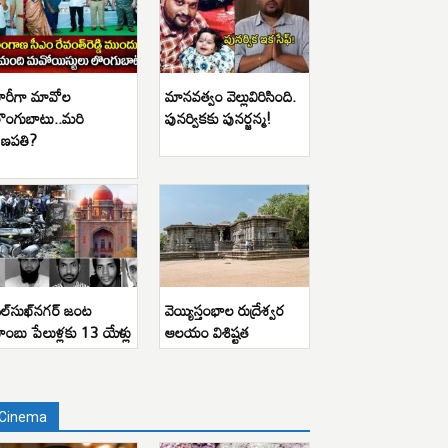
ారీగా మావోల
మానవత్వం వెల్లువిరిసింది.
ొంగుబాటు..మరి
పునర్వికకు పునర్జన్మ!
ణపతి?
ిల్‌సుఖ్‌నగర్ జంట
వెయ్యిస్తంభాల రుద్రేశ్వర
ాంబు పేలుళ్లకు 13 యేళ్లు
ఆలయం విశిష్టత
Cinema