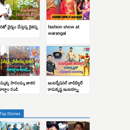
రితో వైద్యం చేస్తున్న రైతన్న
fashion show at
warangal
మ్మక్క సారలమ్మ జాతర
ఇంటర్నేషనల్ బాడిబిల్డర్
ూద్దాం రండి
రామకృష్ణ ఇంటర్వ్యూ
Top Stories