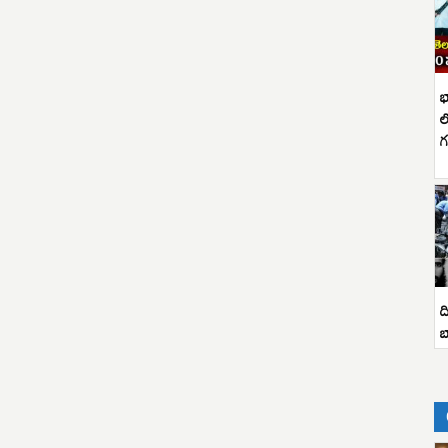
భ
ల
గ
ద
బ