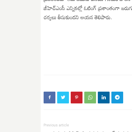
జీహెచ్ఎంసీ ఎన్నికల్లో ఓటింగ్ ప్రశాంతంగా జరుగ
చర్యలు తీసుకుందని ఆయన తెలిపారు.
Previous article