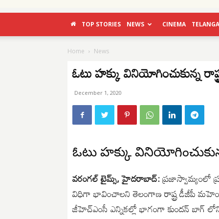
TOP STORIES
NEWS
CINEMA
TELANG
Home
News
ఓటు హక్కు వినియోగించుకున్న రాష్ట్ర
December 1, 2020
ఓటు హక్కు వినియోగించుకున్న 
వరంగల్ టైమ్స్, హైదరాబాద్:
ప్రజాస్వామ్యంలో 
విధిగా భావించాలని తెలంగాణ రాష్ట్ర డీజీపీ మహెం
జీహెచ్ఎంసీ ఎన్నికల్లో భాగంగా కుందన్ బాగ్ లో