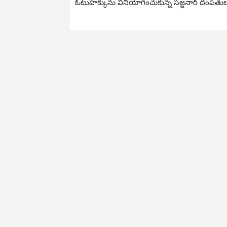
ఓటుహక్కును వినియోగించుకున్న సజ్జనార్ దంపతు