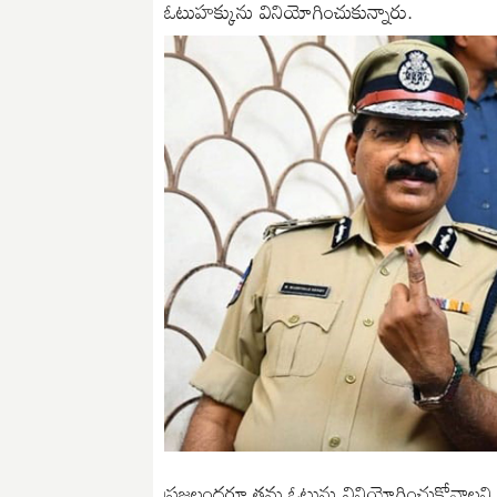
ఓటుహక్కును వినియోగించుకున్నారు.
ప్రజలందరూ తమ ఓటును వినియోగించుకోవాలని ఈ