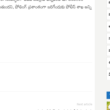
ుతుందని, పోలింగ్ ప్రశాంతంగా జరిగేందుకు పోలీస్ శాఖ అన్ని
Next article