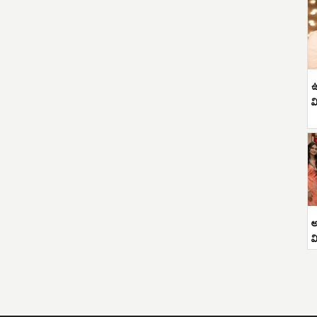
ఉ
వ
అ
వ