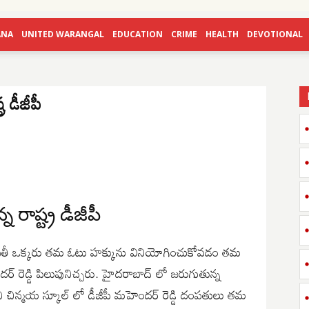
ANA
UNITED WARANGAL
EDUCATION
CRIME
HEALTH
DEVOTIONAL
 డీజీపీ
రాష్ట్ర డీజీపీ
ప్రతీ ఒక్కరు తమ ఓటు హక్కును వినియోగించుకోవడం తమ
దర్ రెడ్డి పిలుపునిచ్చరు. హైదరాబాద్ లో జరుగుతున్న
ని చిన్మయ స్కూల్ లో డీజీపీ మహెందర్ రెడ్డి దంపతులు తమ