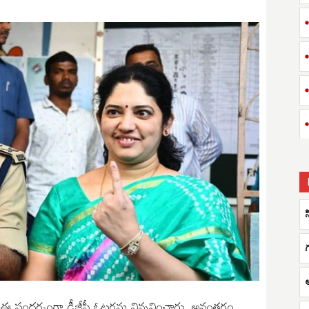
స
 సందర్భంగా డీజీపీ ఓటర్లను విన్నవించారు. అనంతరం