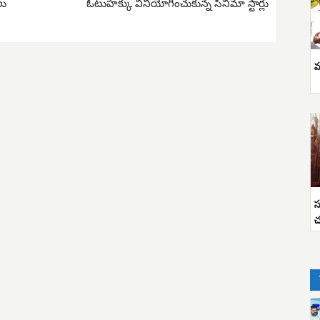
లు
ఓటుహక్కు వినియోగించుకున్న సినిమా స్టార్లు
వ
స
చ