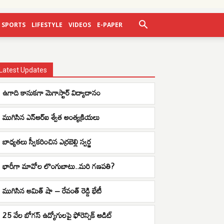
SPORTS
LIFESTYLE
VIDEOS
E-PAPER
Latest Updates
ఉగాది కానుకగా మెగాస్టార్ విద్యాదానం
ముగిసిన ఎన్ఆర్ఐ శ్వేత అంత్యక్రియలు
బాధ్యతలు స్వీకరించిన ఎర్రబెల్లి స్వర్ణ
భారీగా మావోల లొంగుబాటు..మరి గణపతి?
ముగిసిన అమిత్ షా – రేవంత్ రెడ్డి భేటీ
25 వేల బోగస్ ఉద్యోగులపై ఫోరెన్సిక్ ఆడిట్