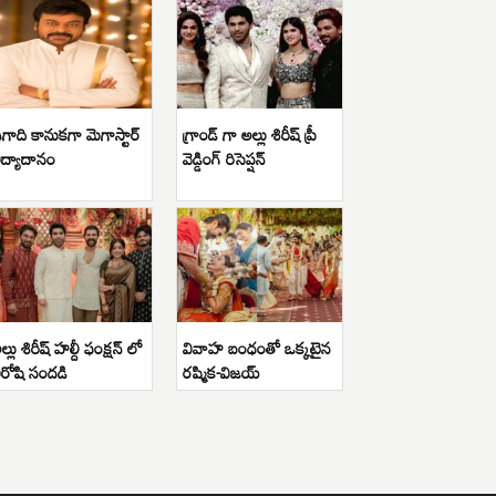
గాది కానుకగా మెగాస్టార్
గ్రాండ్ గా అల్లు శిరీష్ ప్రీ
ిద్యాదానం
వెడ్డింగ్ రిసెప్షన్
ల్లు శిరీష్ హల్దీ ఫంక్షన్ లో
వివాహ బంధంతో ఒక్కటైన
ిరోషి సందడి
రష్మిక-విజయ్