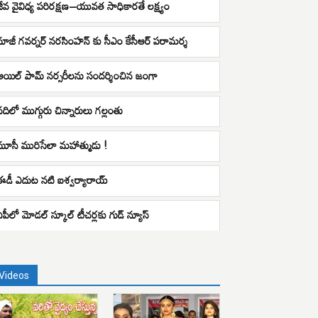
జీవ వైవిధ్య పరిరక్షణ–యువత సాధికారతే లక్ష్యం
మాజీ గవర్నర్ నరసింహన్ కు సీఎం కేసీఆర్ పరామర్శ
ఆయిల్ పామ్ నర్సరీలను సందర్శించిన జంగా
నదిలో ముగ్గురు చిన్నారులు గల్లంతు
మూసీ మురిసేలా మహాత్ముడు !
ఈడీ ఎదుట నటి ఐశ్వర్యారాయ్
ఏపీలో మోడల్ స్కూల్ టీచర్లకు గుడ్ న్యూస్
Videos