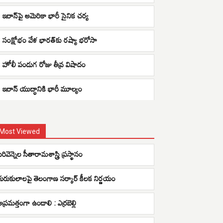
ఇరాన్‌పై అమెరికా భారీ సైనిక చర్య
సంక్షోభం వేళ భారత్‌కు రష్యా భరోసా
హోలీ పండుగ రోజు తీవ్ర విషాదం
ఇరాన్ యుద్ధానికి భారీ మూల్యం
Most Viewed
ిరివెన్నెల సీతారామశాస్త్రి ప్రస్థానం
గురుకులాలపై తెలంగాణ సర్కార్ కీలక నిర్ణయం
అప్రమత్తంగా ఉండాలి : ఎర్రబెల్లి