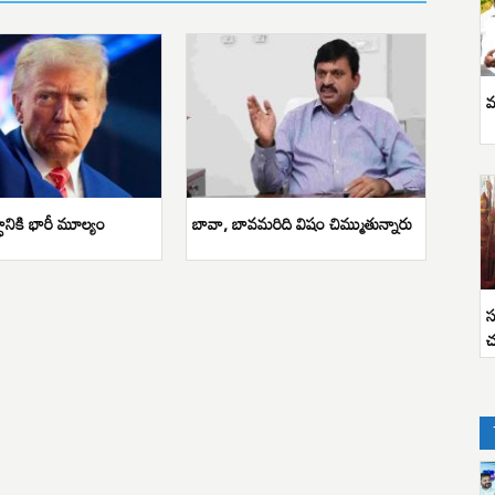
వ
ానికి భారీ మూల్యం
బావా, బావమరిది విషం చిమ్ముతున్నారు
స
చ