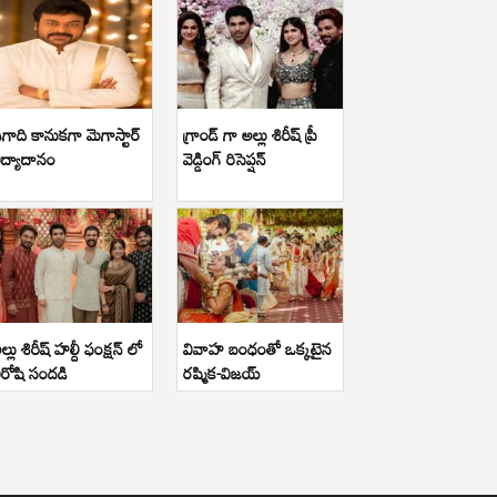
గాది కానుకగా మెగాస్టార్
గ్రాండ్ గా అల్లు శిరీష్ ప్రీ
ిద్యాదానం
వెడ్డింగ్ రిసెప్షన్
ల్లు శిరీష్ హల్దీ ఫంక్షన్ లో
వివాహ బంధంతో ఒక్కటైన
ిరోషి సందడి
రష్మిక-విజయ్