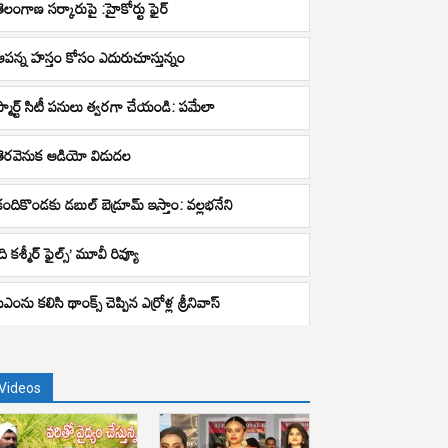
తెలంగాణ సర్కారుపై :హైకోర్టు ఫైర్
ఆపన్న హస్తం కోసం ఎదురుచూస్తున్నం
స్మార్ట్ సిటీ పనులు త్వరగా చేయండి: పమేలా
తెరవెనుక ఆడియో విడుదల
కందికొండకు డబుల్ బెడ్రూమ్ ఇస్తాం: వల్లభనేని
ది కశ్మీర్ ఫైల్స్’ మూవీ రివ్యూ
ీఎంను కలిసి థాంక్స్ చెప్పిన ఎర్రోళ్ల శ్రీనివాస్
Videos