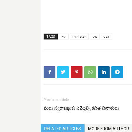
TAGS
ktr
minister
trs
usa
Previous article
మల్లు స్వరాజ్యంకు ఎమ్మెల్సీ కవిత నివాళులు
RELATED ARTICLES
MORE FROM AUTHOR