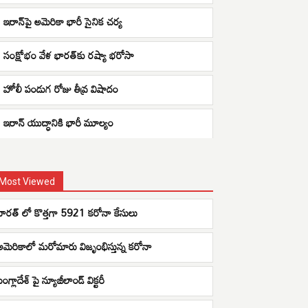
ఇరాన్‌పై అమెరికా భారీ సైనిక చర్య
సంక్షోభం వేళ భారత్‌కు రష్యా భరోసా
హోలీ పండుగ రోజు తీవ్ర విషాదం
ఇరాన్ యుద్ధానికి భారీ మూల్యం
Most Viewed
భారత్ లో కొత్తగా 5921 కరోనా కేసులు
అమెరికాలో మరోమారు విజృంభిస్తున్న కరోనా
ంగ్లాదేశ్ పై న్యూజీలాండ్ విక్టరీ