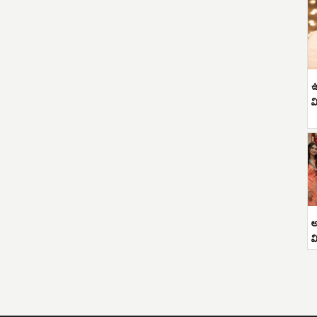
ఉ
వ
అ
వ