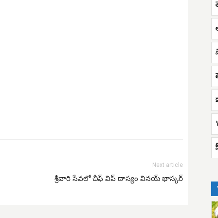
‘
స
Next article
శ్రీవారి సేవలో చీఫ్ విప్ దాస్యం వినయ్ భాస్కర్