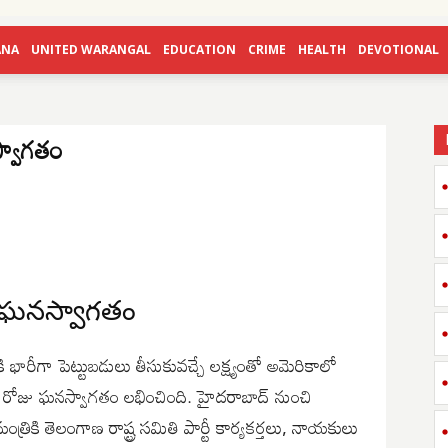
ANA
UNITED WARANGAL
EDUCATION
CRIME
HEALTH
DEVOTIONAL
స్వాగతం
లో ఘనస్వాగతం
కి భారీగా పెట్టుబడులు తీసుకువచ్చే లక్ష్యంతో అమెరికాలో
 కు ఈ రోజు ఘనస్వాగతం లభించింది. హైదరాబాద్ నుంచి
ంత్రికి తెలంగాణ రాష్ట్ర సమితి పార్టీ కార్యకర్తలు, నాయకులు