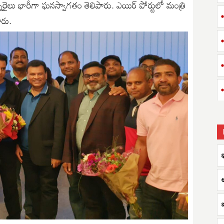
నారైలు భారీగా ఘనస్వాగతం తెలిపారు. ఎయిర్ పోర్టులో మంత్రి
ారు.
బ