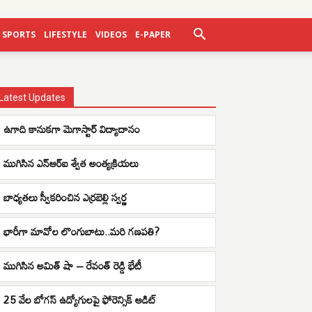
SPORTS
LIFESTYLE
VIDEOS
E-PAPER
Latest Updates
ఉగాది కానుకగా మెగాస్టార్ విద్యాదానం
ముగిసిన ఎన్ఆర్ఐ శ్వేత అంత్యక్రియలు
బాధ్యతలు స్వీకరించిన ఎర్రబెల్లి స్వర్ణ
భారీగా మావోల లొంగుబాటు..మరి గణపతి?
ముగిసిన అమిత్ షా – రేవంత్ రెడ్డి భేటీ
25 వేల బోగస్ ఉద్యోగులపై ఫోరెన్సిక్ ఆడిట్