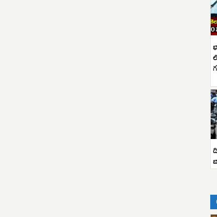
భ
ల
గ
ద
బ