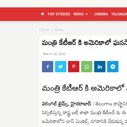
TOP STORIES
NEWS
CINEMA
TELANG
Home
News
మంత్రి కేటీఆర్ కి అమెరికాలో ఘన
March 20, 2022
మంత్రి కేటీఆర్ కి అమెరికా
వరంగల్ టైమ్స్, హైదరాబాద్ :
తెలంగాణ రాష్ట్రాని
పర్యటిస్తున్న రాష్ట్ర ఐటీ శాఖా మంత్రి కేటీఆర్
అమెరికాలోని లాస్ ఏంజిల్స్ నగరానికి చేరుకున్న మ