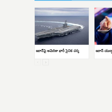
ఇరాన్‌పై అమెరికా భారీ సైనిక చర్య
ఇరాన్ యుద్ధ