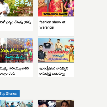
రితో వైద్యం చేస్తున్న రైతన్న
fashion show at
warangal
మ్మక్క సారలమ్మ జాతర
ఇంటర్నేషనల్ బాడిబిల్డర్
ూద్దాం రండి
రామకృష్ణ ఇంటర్వ్యూ
Top Stories