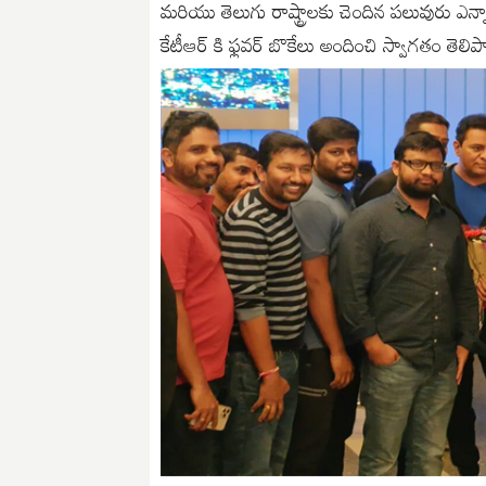
మరియు తెలుగు రాష్ట్రాలకు చెందిన పలువురు ఎన్
కేటీఆర్ కి ఫ్లవర్ బొకేలు అందించి స్వాగతం తెలిప