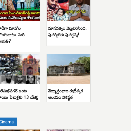
ారీగా మావోల
మానవత్వం వెల్లువిరిసింది.
ొంగుబాటు..మరి
పునర్వికకు పునర్జన్మ!
ణపతి?
ిల్‌సుఖ్‌నగర్ జంట
వెయ్యిస్తంభాల రుద్రేశ్వర
ాంబు పేలుళ్లకు 13 యేళ్లు
ఆలయం విశిష్టత
Cinema