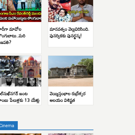
ారీగా మావోల
మానవత్వం వెల్లువిరిసింది.
ొంగుబాటు..మరి
పునర్వికకు పునర్జన్మ!
ణపతి?
ిల్‌సుఖ్‌నగర్ జంట
వెయ్యిస్తంభాల రుద్రేశ్వర
ాంబు పేలుళ్లకు 13 యేళ్లు
ఆలయం విశిష్టత
Cinema