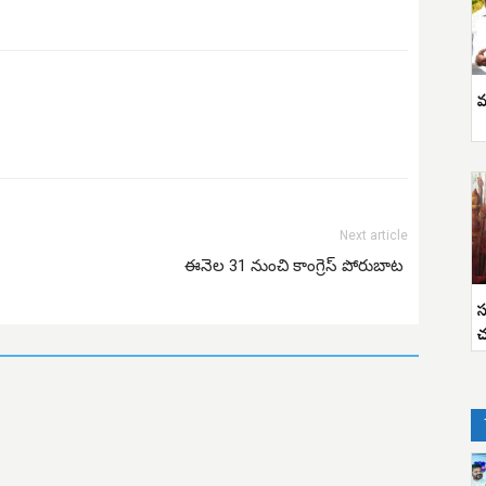
వ
Next article
ఈనెల 31 నుంచి కాంగ్రెస్ పోరుబాట
స
చ