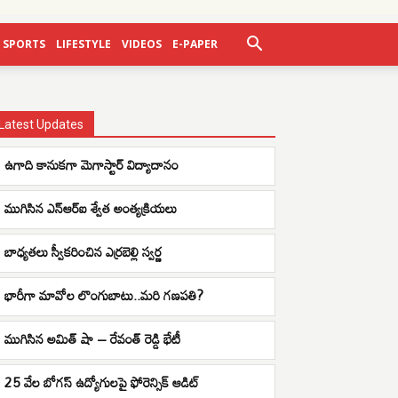
SPORTS
LIFESTYLE
VIDEOS
E-PAPER
Latest Updates
ఉగాది కానుకగా మెగాస్టార్ విద్యాదానం
ముగిసిన ఎన్ఆర్ఐ శ్వేత అంత్యక్రియలు
బాధ్యతలు స్వీకరించిన ఎర్రబెల్లి స్వర్ణ
భారీగా మావోల లొంగుబాటు..మరి గణపతి?
ముగిసిన అమిత్ షా – రేవంత్ రెడ్డి భేటీ
25 వేల బోగస్ ఉద్యోగులపై ఫోరెన్సిక్ ఆడిట్