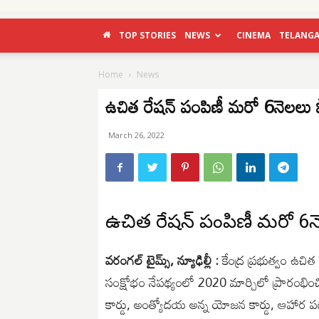
TOP STORIES
NEWS
CINEMA
TELANG
Home
News
ఉచిత రేషన్ పంపిణీ మరో 6నెలలు 
March 26, 2022
ఉచిత రేషన్ పంపిణీ మరో 6న
వరంగల్ టైమ్స్, న్యూఢిల్లీ :
కేంద్ర ప్రభుత్వం ఉచి
సంక్షోభం నేపథ్యంలో 2020 మార్చిలో ప్రారంభించి
కార్డు, అంత్యోదయ అన్న యోజన కార్డు, ఆహార పథక