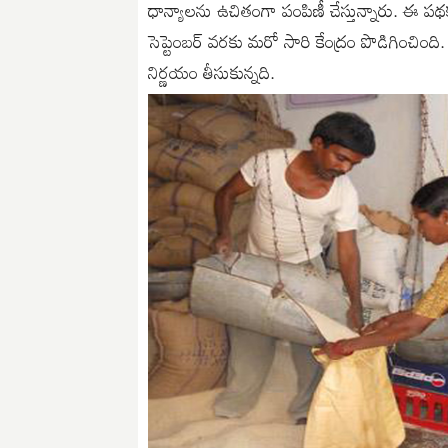
ధాన్యాలను ఉచితంగా పంపిణీ చేస్తున్నారు. ఈ
సెప్టెంబర్ వరకు మరో సారి కేంద్రం పొడిగించింది
నిర్ణయం తీసుకున్నది.