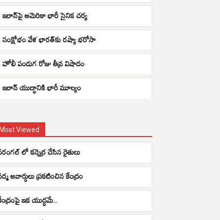
ఇరాన్‌పై అమెరికా భారీ సైనిక చర్య
సంక్షోభం వేళ భారత్‌కు రష్యా భరోసా
హోలీ పండుగ రోజు తీవ్ర విషాదం
ఇరాన్ యుద్ధానికి భారీ మూల్యం
Most Viewed
వరంగల్ లో కన్నెర్ర చేసిన రైతులు
పద్మ అవార్డులు ప్రకటించిన కేంద్రం
కేంద్రంపై ఇక యుద్ధమే..