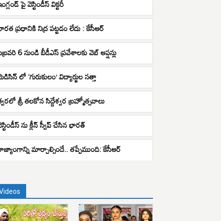
ంగ్లండ్ పై వెస్టిండీస్ విక్టరీ
భారత ప్రధానికి నిద్ర పట్టడం లేదు : కేసీఆర్
ిబ్రవరి 6 నుండి బీడీఎస్ ప్రవేశాలకు వెబ్ ఆప్షన్లు
ెడిసిన్ లో ‘గురుకులం’ విద్యార్థుల సత్తా
త్వరలో శ్రీ తలకోన సిద్దేశ్వర బ్రహ్మోత్సవాలు
ెస్టిండీస్ ను క్లీన్ స్వీప్ చేసిన భారత్
రాజ్యాంగాన్ని మార్చాల్సిందే.. తప్పేముంది: కేసీఆర్
Videos