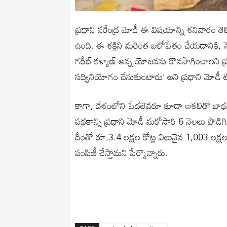
ప్రధాని నరేంద్ర మోడీ ఈ విషయాన్ని శనివారం తెల
ఉంది. ఈ శక్తిని మరింత బలోపేతం చేయడానికి, స
గరీబ్ కళ్యాణ్ అన్న యోజనను కొనసాగించాలని ప్రభ
సద్వినియోగం చేసుకుంటారు’ అని ప్రధాని మోడీ ట్వి
కాగా, దేశంలోని పేదలెవరూ కూడా ఆకలితో బాధప
పథకాన్ని ప్రధాని మోడీ మరోసారి 6 నెలలు పొడిగ
దీంతో రూ.3.4 లక్షల కోట్ల విలువైన 1,003 లక్ష
పంపిణీ చేస్తామని పేర్కొన్నారు.