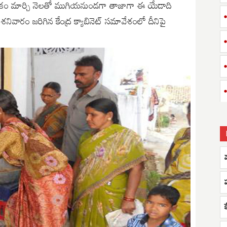
 పథకం మార్చి నెలతో ముగియనుండగా తాజాగా ఈ యేడాది
. శనివారం జరిగిన కేంద్ర క్యాబినెట్ సమావేశంలో దీనిపై