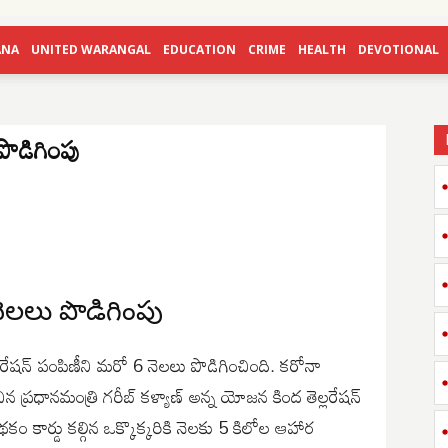
ANA
UNITED WARANGAL
EDUCATION
CRIME
HEALTH
DEVOTIONAL
పొడిగింపు
ెలలు పొడిగింపు
త రేషన్ పంపిణీని మరో 6 నెలలు పొడిగించింది. కరోనా
న ప్రధానమంత్రి గరీబ్ కళ్యాణ్ అన్న యోజన కింద తెల్లరేషన్
ం కార్డు కల్గిన ఒక్కొక్కరికి నెలకు 5 కిలోల ఆహార