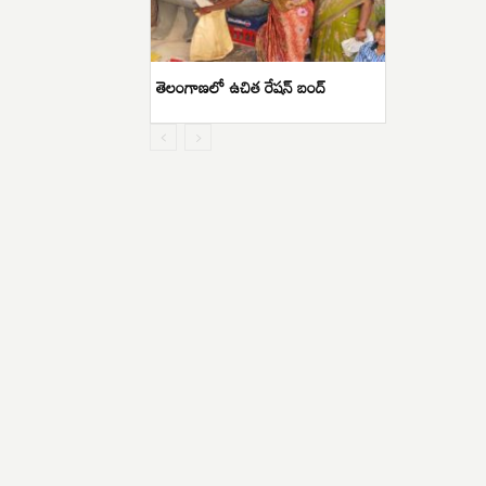
తెలంగాణలో ఉచిత రేషన్ బంద్