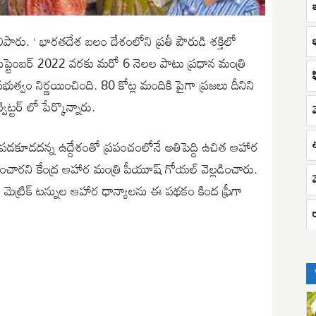
ఇ
ిపారు. ‘ భారతదేశ బలం దేశంలోని ప్రతీ పౌరుడి శక్తిలో
ెప్టెంబర్ 2022 వరకు మరో 6 నెలల పాటు ప్రధాన మంత్రి
ఫ
ుత్వం నిర్ణయించింది. 80 కోట్ల మందికి పైగా ప్రజలు దీనిని
ట్టర్ లో పేర్కొన్నారు.
మ
డకూడదన్న ఉద్దేశంతో ప్రపంచంలోనే అతిపెద్ది ఉచిత ఆహార
ించారని కేంద్ర ఆహార మంత్రి పీయూష్ గోయల్ వెల్లడించారు.
వ
ల మెట్రిక్ టన్నుల ఆహార ధాన్యాలను ఈ పథకం కింద ఫ్రీగా