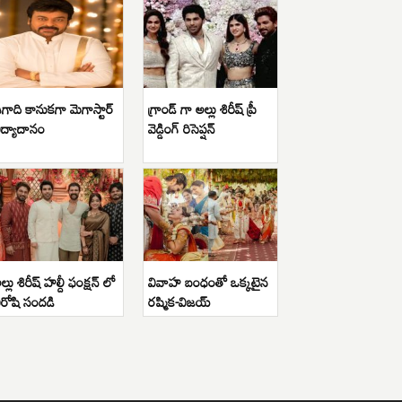
గాది కానుకగా మెగాస్టార్
గ్రాండ్ గా అల్లు శిరీష్ ప్రీ
ిద్యాదానం
వెడ్డింగ్ రిసెప్షన్
ల్లు శిరీష్ హల్దీ ఫంక్షన్ లో
వివాహ బంధంతో ఒక్కటైన
ిరోషి సందడి
రష్మిక-విజయ్