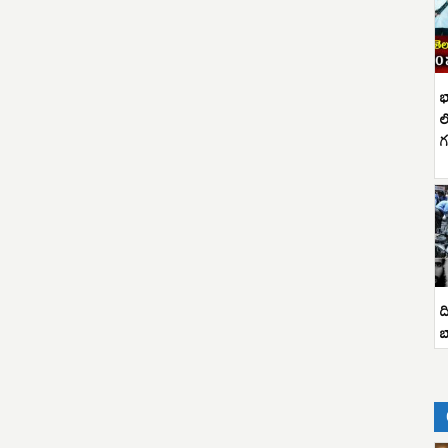
భ
ల
గ
ద
బ