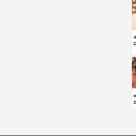
ఉ
వ
అ
వ