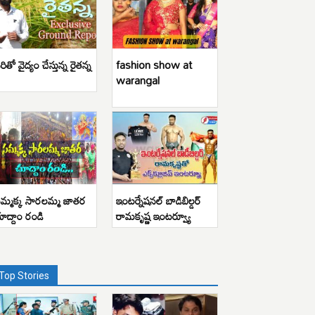
రితో వైద్యం చేస్తున్న రైతన్న
fashion show at
warangal
మ్మక్క సారలమ్మ జాతర
ఇంటర్నేషనల్ బాడిబిల్డర్
ూద్దాం రండి
రామకృష్ణ ఇంటర్వ్యూ
Top Stories