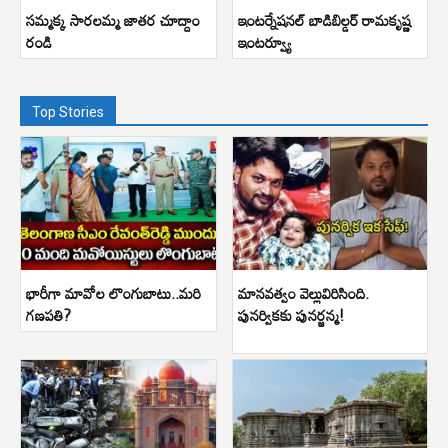
సమ్మక్క సారలమ్మ జాతర చూద్దాం
ఇంటర్నేషనల్ బాడిబిల్డర్ రామకృష్ణ
రండి
ఇంటర్వ్యూ
Top Stories
భారీగా మావోల లొంగుబాటు..మరి
మానవత్వం వెల్లువిరిసింది.
గణపతి?
పునర్వికకు పునర్జన్మ!