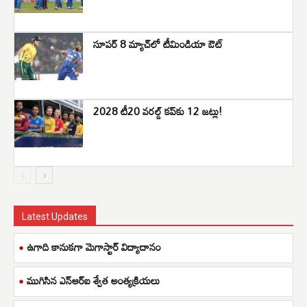
సూపర్ 8 మ్యాచ్‌లో టీమిండియా ఔట్
2028 టీ20 వరల్డ్ కప్‌కు 12 జట్లు!
Latest Updates
ఉగాది కానుకగా మెగాస్టార్ విద్యాదానం
ముగిసిన ఎన్ఆర్ఐ శ్వేత అంత్యక్రియలు