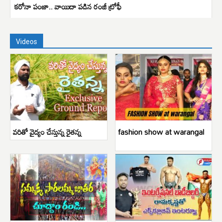
కరోనా పంజా.. వాయిదా పడిన రంజీ ట్రోఫీ
Videos
వరితో వైద్యం చేస్తున్న రైతన్న
fashion show at warangal