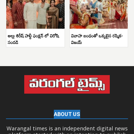
అల్లు శిరీష్ హల్దీ ఫంక్షన్ లో విరోషి
వివాహ బంధంతో ఒక్కటైన రష్మిక-
సందడి
విజయ్
ABOUT US
Warangal times is an independent digital news