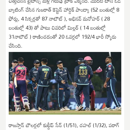
చిత్తుచేసిన టైటాన్స్ మళ్లీ గెలుపు ట్రాక్ ఎక్కింది. మొదట టాస్ ఓడి
బ్యాటింగ్ చేసిన గుజరాత్ కెప్టెన్ హార్దిక్ పాండ్యా (52 బంతుల్లో 8
ఫోర్లు, 4 సిక్సర్లతో 87 నాటౌట్ ), అభినవ్ మనోహర్ ( 28
బంతుల్లో 43) తో పాటు చివరిలో మిల్లర్ ( 14 బంతుల్లో
31నాటౌట్ ) రాణించడంతో 20 ఓవర్లలో 192/4 భారీ స్కోరు
చేసింది.
రాజస్తాన్ బౌలర్లలో కుల్దీప్ సేన్ (1/51), చహల్ (1/32), పరాగ్