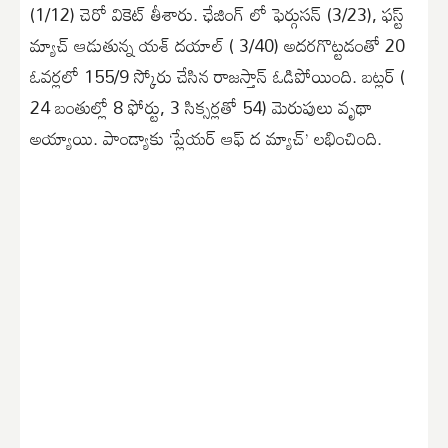
(1/12) చెరో వికెట్ తీశారు. ఛేజింగ్ లో ఫెర్గుసన్ (3/23), ఫస్ట్
మ్యాచ్ ఆడుతున్న యశ్ దయాల్ ( 3/40) అదరగొట్టడంతో 20
ఓవర్లలో 155/9 స్కోరు చేసిన రాజస్తాన్ ఓడిపోయింది. బట్లర్ (
24 బంతుల్లో 8 ఫోర్టు, 3 సిక్సర్లతో 54) మెరుపులు వృథా
అయ్యాయి. పాండ్యాకు ‘ప్లేయర్ ఆఫ్ ద మ్యాచ్’ లభించింది.