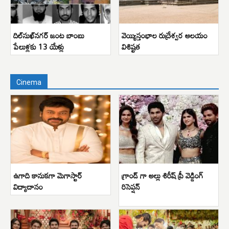
దిల్‌సుఖ్‌నగర్ జంట బాంబు
వెయ్యిస్తంభాల రుద్రేశ్వర ఆలయం
పేలుళ్లకు 13 యేళ్లు
విశిష్టత
Cinema
ఉగాది కానుకగా మెగాస్టార్
గ్రాండ్ గా అల్లు శిరీష్ ప్రీ వెడ్డింగ్
విద్యాదానం
రిసెప్షన్