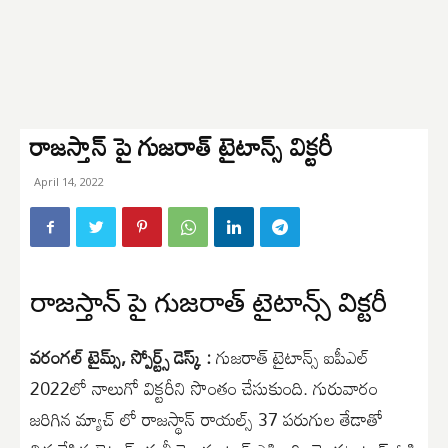
రాజస్తాన్ పై గుజరాత్ టైటాన్స్ విక్టరీ
April 14, 2022
రాజస్తాన్ పై గుజరాత్ టైటాన్స్ విక్టరీ
వరంగల్ టైమ్స్, స్పోర్ట్స్ డెస్క్ :
గుజరాత్ టైటాన్స్ ఐపీఎల్
2022లో నాలుగో విక్టరీని సొంతం చేసుకుంది. గురువారం
జరిగిన మ్యాచ్ లో రాజస్థాన్ రాయల్స్ 37 పరుగుల తేడాతో