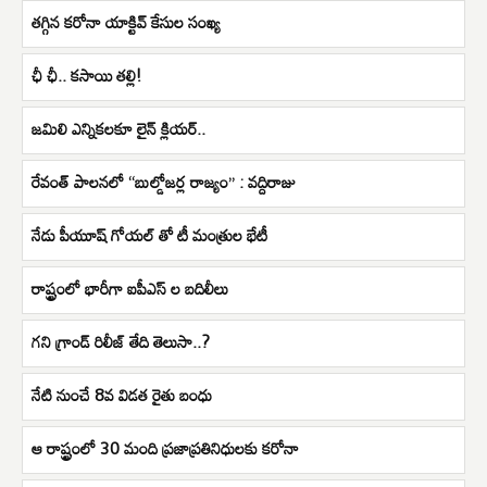
తగ్గిన కరోనా యాక్టివ్ కేసుల సంఖ్య
ఛీ ఛీ.. కసాయి తల్లి!
జమిలి ఎన్నికలకూ లైన్ క్లియర్..
రేవంత్ పాలనలో “బుల్డోజర్ల రాజ్యం” : వద్దిరాజు
నేడు పీయూష్ గోయల్ తో టీ మంత్రుల భేటీ
రాష్ట్రంలో భారీగా ఐపీఎస్ ల బదిలీలు
గని గ్రాండ్ రిలీజ్ తేది తెలుసా..?
నేటి నుంచే 8వ విడత రైతు బంధు
ఆ రాష్ట్రంలో 30 మంది ప్రజాప్రతినిధులకు కరోనా