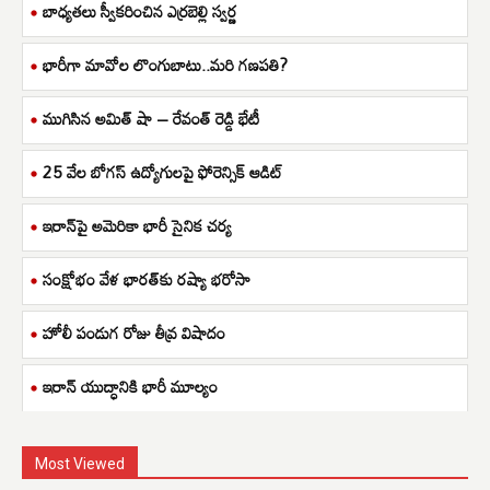
బాధ్యతలు స్వీకరించిన ఎర్రబెల్లి స్వర్ణ
భారీగా మావోల లొంగుబాటు..మరి గణపతి?
ముగిసిన అమిత్ షా – రేవంత్ రెడ్డి భేటీ
25 వేల బోగస్ ఉద్యోగులపై ఫోరెన్సిక్ ఆడిట్
ఇరాన్‌పై అమెరికా భారీ సైనిక చర్య
సంక్షోభం వేళ భారత్‌కు రష్యా భరోసా
హోలీ పండుగ రోజు తీవ్ర విషాదం
ఇరాన్ యుద్ధానికి భారీ మూల్యం
Most Viewed