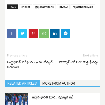
TAGS
cricket
gujarathtitans
ipl2022
rajasthanroyals
Previous article
Next article
బుద్ధభవన్ లో ఘనంగా అంబేద్కర్
వాట్సాప్ లో పలు కొత్త ఫీచర్లు
జయంతి
RELATED ARTICLES
MORE FROM AUTHOR
ఆఫ్గాన్‌ భారత టూర్‌.. షెడ్యూల్‌ ఇదే