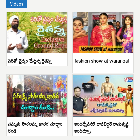
Videos
వరితో వైద్యం చేస్తున్న రైతన్న
fashion show at warangal
సమ్మక్క సారలమ్మ జాతర చూద్దాం
ఇంటర్నేషనల్ బాడిబిల్డర్ రామకృష్ణ
రండి
ఇంటర్వ్యూ