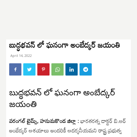
బుద్ధభవన్ లో ఘనంగా అంబేద్కర్ జయంతి
April 14, 2022
బుద్ధభవన్ లో ఘనంగా అంబేద్కర్
జయంతి
వరంగల్ టైమ్స్, హనుమకొండ జిల్లా :
భారతరత్న డాక్టర్ బి.ఆర్
అంబేద్కర్ ఆశయాలు అందరికీ ఆదర్శనీయమని రాష్ట్ర ప్రభుత్వ