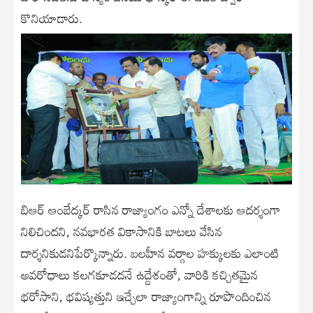
కొనియాడారు.
బిఆర్ ఆంబేద్కర్ రాసిన రాజ్యాంగం ఎన్నో దేశాలకు ఆదర్శంగా
నిలిచిందని, నవభారత వికాసానికి బాటలు వేసిన
దార్శనికుడనిపేర్కొన్నారు. బలహీన వర్గాల హక్కులకు ఎలాంటి
అవరోధాలు కలగకూడదనే ఉద్దేశంతో, వారికి కచ్చితమైన
భరోసాని, భవిష్యత్తుని ఇచ్చేలా రాజ్యాంగాన్ని రూపొందించిన