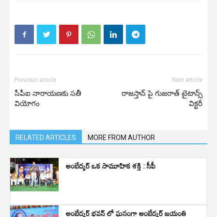
Previous article
Next article
సీపీఐ నారాయణకు సతీ
రాజస్తాన్ పై గుజరాత్ టైటాన్స్
వియోగం
విక్టరీ
RELATED ARTICLES
MORE FROM AUTHOR
అంబేద్కర్ ఒక సామూహిక శక్తి : సీపీ
అంబేద్కర్ భవన్ లో ఘనంగా అంబేద్కర్ జయంతి