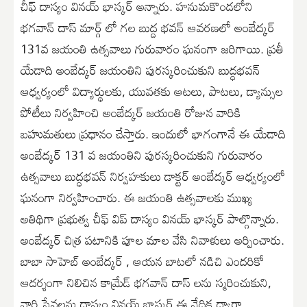
చీఫ్ దాస్యం వినయ్ భాస్కర్ అన్నారు. హనుమకొండలోని
భగవాన్ దాస్ మార్గ్ లో గల బుద్ద భవన్ ఆవరణలో అంబేద్కర్
131వ జయంతి ఉత్సవాలు గురువారం ఘనంగా జరిగాయి. ప్రతీ
యేడాది అంబేద్కర్ జయంతిని పురస్కరించుకుని బుద్ధభవన్
ఆధ్వర్యంలో విద్యార్థులకు, యువతకు ఆటలు, పాటలు, డ్యాన్సుల
పోటీలు నిర్వహించి అంబేద్కర్ జయంతి రోజున వారికి
బహుమతులు ప్రధానం చేస్తారు. ఇందులో భాగంగానే ఈ యేడాది
అంబేద్కర్ 131 వ జయంతిని పురస్కరించుకుని గురువారం
ఉత్సవాలు బుద్ధభవన్ నిర్వహకులు డాక్టర్ అంబేద్కర్ ఆధ్వర్యంలో
ఘనంగా నిర్వహించారు. ఈ జయంతి ఉత్సవాలకు ముఖ్య
అతిథిగా ప్రభుత్వ చీఫ్ విప్ దాస్యం వినయ్ భాస్కర్ పాల్గొన్నారు.
అంబేద్కర్ చిత్ర పటానికి పూల మాల వేసి నివాళులు అర్పించారు.
బాబా సాహెబ్ అంబేద్కర్ , ఆయన బాటలో నడిచి ఎందరికో
ఆదర్శంగా నిలిచిన కామ్రేడ్ భగవాన్ దాస్ లను స్మరించుకుని,
వారి సేవలను దాస్యం వినయ్ భాస్కర్ ఈ వేదిక ద్వారా