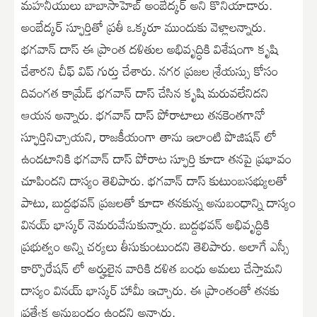
మహనీయులు బాబాసాహెబ్ అంబేద్కర్ అని కొనియాడారు.
అంబేద్కర్ స్ఫూర్తితో ప్రతీ ఒక్కరూ ముందుకు వెళ్లాలన్నారు.
భగవాన్ దాస్ ఈ ప్రాంత దళితుల అభివృద్ధికి విశేషంగా కృషి
చేశారని చీఫ్ విప్ గుర్తు చేశారు. నగర ప్రజల శ్రేయస్సు కోసం
దివంగత కామ్రేడ్ భగవాన్ దాస్ చేసిన కృషి మరువలేనిదని
ఆయన అన్నారు. భగవాన్ దాస్ పోరాటాలు తనకెంతగానో
స్ఫూర్తినిచ్చాయని, రాజకీయంగా తాను ఇలాంటి పొజిషన్ లో
ఉండటానికి భగవాన్ దాస్ పోరాట స్ఫూర్తి కూడా తనపై ప్రభావం
చూపిందని దాస్యం తెలిపారు. భగవాన్ దాస్ కుటుంబసభ్యులతో
పాటు, బుద్దభవన్ ప్రజలతో కూడా తనకున్న అనుబంధాన్ని దాస్యం
వినయ్ భాస్కర్ నెమరువేసుకున్నారు. బుద్దభవన్ అభివృద్ధికి
ప్రభుత్వం అన్ని చర్యలు తీసుకుంటుందని తెలిపారు. అలాగే ఎస్సీ
కార్పొరేషన్ లో అర్హులైన వారికి దళిత బంధు అమలు చేస్తామని
దాస్యం వినయ్ భాస్కర్ హామీ ఇచ్చారు. ఈ ప్రాంతంతో తనకు
ప్రత్యేక అనుబంధం ఉందని అన్నారు.