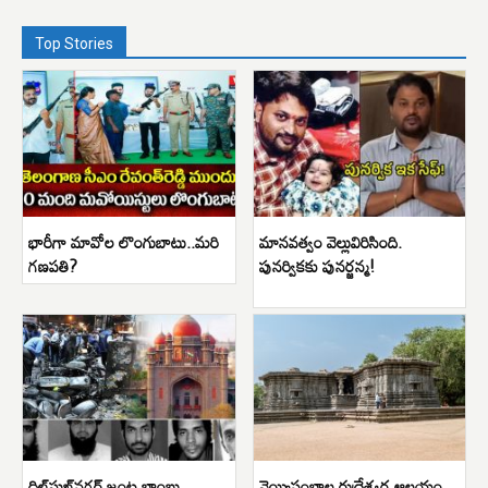
Top Stories
భారీగా మావోల లొంగుబాటు..మరి
మానవత్వం వెల్లువిరిసింది.
గణపతి?
పునర్వికకు పునర్జన్మ!
దిల్‌సుఖ్‌నగర్ జంట బాంబు
వెయ్యిస్తంభాల రుద్రేశ్వర ఆలయం