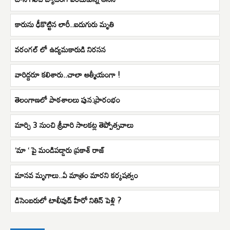
కారును ఢీకొట్టిన లారీ..ఐదుగురు మృతి
వరంగల్ లో ఉద్యమకారుడి నిరసన
వారిద్దరూ కలిశారు..చాలా ఆత్మీయంగా !
తెలంగాణలో పాఠశాలలు పున:ప్రారంభం
మార్చి 3 నుంచి శ్రీవారి సాలకట్ల తెప్పోత్సవాలు
‘మా ‘ పై మండిపడ్డారు ప్రకాశ్ రాజ్
మానవ మృగాలు..ఏ మాత్రం మారని కర్కషత్వం
డిసెంబరులో టాలీవుడ్ హీరో నితిన్ పెళ్లి ?