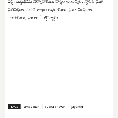
రెడ్డి, బుద్దభవన్ నిర్వాహకులు డాక్టర్ అంబేద్కర్, స్థానిక ప్రజా
ప్రతినిధులు,వివిధ శాఖల అధికారులు, ప్రజా సంఘాల
నాయకులు, ప్రజలు పాల్గొన్నారు.
TAGS
ambedkar
budha bhavan
jayanthi