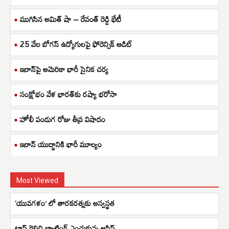
ముగిసిన అమిత్ షా – రేవంత్ రెడ్డి భేటీ
25 వేల బోగస్ ఉద్యోగులపై ఫోరెన్సిక్ ఆడిట్
ఇరాన్‌పై అమెరికా భారీ సైనిక చర్య
సంక్షోభం వేళ భారత్‌కు రష్యా భరోసా
హోలీ పండుగ రోజు తీవ్ర విషాదం
ఇరాన్ యుద్ధానికి భారీ మూల్యం
Most Viewed
‘యువగళం’ లో తారకరత్నకు అస్వస్థత
టాస్ గెలిచి బ్యాటింగ్ ఎంచుకున్న ఆసిస్