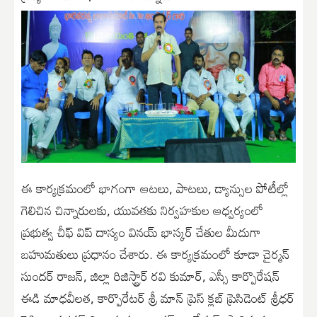
ఈ కార్యక్రమంలో భాగంగా ఆటలు, పాటలు, డ్యాన్సుల పోటీల్లో
గెలిచిన చిన్నారులకు, యువతకు నిర్వహకుల ఆధ్వర్యంలో
ప్రభుత్వ చీఫ్ విప్ దాస్యం వినయ్ భాస్కర్ చేతుల మీదుగా
బహుమతులు ప్రధానం చేశారు. ఈ కార్యక్రమంలో కూడా చైర్మన్
సుందర్ రాజన్, జిల్లా రిజిస్ట్రార్ రవి కుమార్, ఎస్సీ కార్పొరేషన్
ఈడి మాధవీలత, కార్పొరేటర్ శ్రీ మాన్ ప్రెస్ క్లబ్ ప్రెసిడెంట్ శ్రీధర్