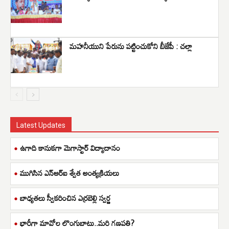
మహనీయుని పేరును పట్టించుకోని బీజేపీ : చల్లా
Latest Updates
ఉగాది కానుకగా మెగాస్టార్ విద్యాదానం
ముగిసిన ఎన్ఆర్ఐ శ్వేత అంత్యక్రియలు
బాధ్యతలు స్వీకరించిన ఎర్రబెల్లి స్వర్ణ
భారీగా మావోల లొంగుబాటు..మరి గణపతి?