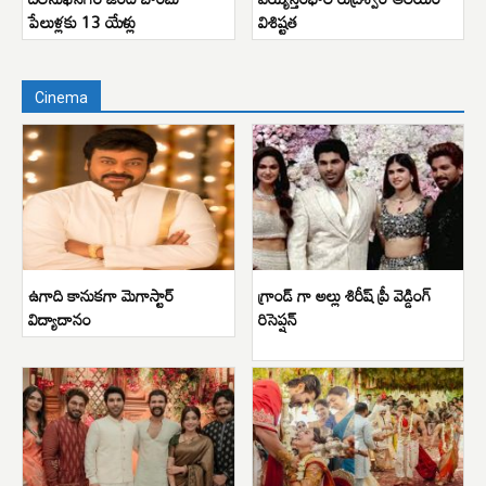
పేలుళ్లకు 13 యేళ్లు
విశిష్టత
Cinema
ఉగాది కానుకగా మెగాస్టార్
గ్రాండ్ గా అల్లు శిరీష్ ప్రీ వెడ్డింగ్
విద్యాదానం
రిసెప్షన్