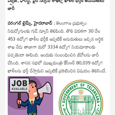
ఎక్సైజ్, ఫారెస్ట్, ఫైర్ సర్వీసు శాఖల్లో ఖాళీల భర్తీకి అనుమతులు
జారీ
వరంగల్ టైమ్స్, హైదరాబాద్ :
తెలంగాణ ప్రభుత్వం
నిరుద్యోగులకు గుడ్ న్యూస్ తెలిపింది. తొలి విడతగా 30 వేల
453 ఉద్యోగ ఖాళీల భర్తీకి ఇప్పటికే అనుమతులు ఇచ్చిన ఆర్థిక
శాఖ నేడు తాజాగా మరో 3334 ఉద్యోగ నియమాకాలకు
పచ్చజెండా ఊపింది. ఇందుకు సంబంధించిన జీవోలను జారీ
చేసింది. శాసన సభలో ముఖ్యమంత్రి కేసీఆర్ 80,039 ఉద్యోగ
ఖాళీలను భర్తీ చేస్తామని ఇప్పటికే ప్రకటించిన విషయం తెలిసిందే.