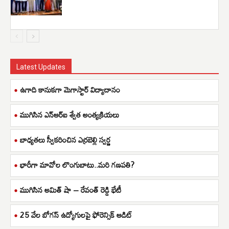
Latest Updates
ఉగాది కానుకగా మెగాస్టార్ విద్యాదానం
ముగిసిన ఎన్ఆర్ఐ శ్వేత అంత్యక్రియలు
బాధ్యతలు స్వీకరించిన ఎర్రబెల్లి స్వర్ణ
భారీగా మావోల లొంగుబాటు..మరి గణపతి?
ముగిసిన అమిత్ షా – రేవంత్ రెడ్డి భేటీ
25 వేల బోగస్ ఉద్యోగులపై ఫోరెన్సిక్ ఆడిట్