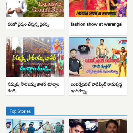
వరితో వైద్యం చేస్తున్న రైతన్న
fashion show at warangal
సమ్మక్క సారలమ్మ జాతర చూద్దాం
ఇంటర్నేషనల్ బాడిబిల్డర్ రామకృష్ణ
రండి
ఇంటర్వ్యూ
Top Stories