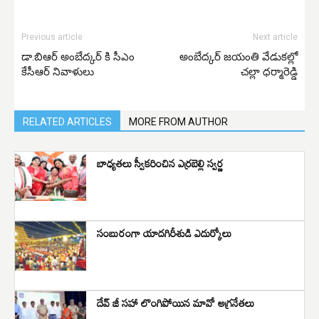
Previous article
Next article
డా.బిఆర్ అంబేద్కర్ కి సీఎం
అంబేద్కర్ జయంతి వేడుకల్లో
కేసీఆర్ నివాళులు
చల్లా ధర్మారెడ్డి
RELATED ARTICLES
MORE FROM AUTHOR
బాధ్యతలు స్వీకరించిన ఎర్రబెల్లి స్వర్ణ
సంబురంగా యాదగిరీశుడి ఎదుర్కోలు
దేవ్ జీ సహా లొంగిపోయిన మావో అగ్రనేతలు