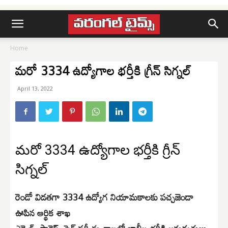
Home
మరో 3334 ఉద్యోగాల భర్తీకి గ్రీన్ సిగ్నల్
April 13, 2022
మరో 3334 ఉద్యోగాల భర్తీకి గ్రీన్
సిగ్నల్
రెండో విడతగా 3334 ఉద్యోగ నియామకాలకు పచ్చజెండా
ఊపిన ఆర్థిక శాఖ