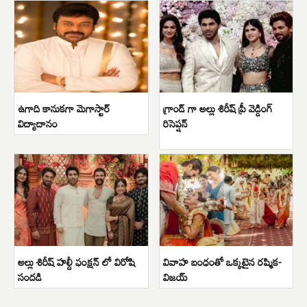
ఉగాది కానుకగా మెగాస్టార్
గ్రాండ్ గా అల్లు శిరీష్ ప్రీ వెడ్డింగ్
విద్యాదానం
రిసెప్షన్
అల్లు శిరీష్ హల్దీ ఫంక్షన్ లో విరోషి
వివాహ బంధంతో ఒక్కటైన రష్మిక-
సందడి
విజయ్