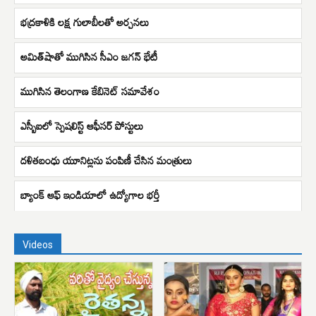
భద్రకాళికి లక్ష గులాబీలతో అర్చనలు
అమిత్​షాతో ముగిసిన సీఎం జగన్​ భేటీ
ముగిసిన తెలంగాణ కేబినెట్ సమావేశం
ఎస్బీఐలో స్పెషలిస్ట్ ఆఫీసర్ పోస్టులు
దళితబంధు యూనిట్లను పంపిణీ చేసిన మంత్రులు
బ్యాంక్ ఆఫ్ ఇండియాలో ఉద్యోగాల భర్తీ
Videos