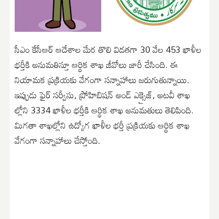
సీఎం కేసీఆర్ ఆదేశాల మేర తొలి విడతగా 30 వేల 453 ఖాళీల
భర్తీకి అనుమతిస్తూ ఆర్థిక శాఖ జీవోలు జారీ చేసింది. ఈ
నియామక ప్రక్రియకు వేగంగా సన్నాహాలు జరుగుతున్నాయి.
ఇప్పుడు ఫైర్ సర్వీసు, ప్రోహిబిషన్ అండ్ ఎక్సైజ్, అటవీ శాఖ
ల్లోని 3334 ఖాళీల భర్తీకి ఆర్థిక శాఖ అనుమతులు తెలిపింది.
మిగతా శాఖల్లోని ఉద్యోగ ఖాళీల భర్తీ ప్రక్రియకు ఆర్థిక శాఖ
వేగంగా సన్నాహాలు చేస్తోంది.