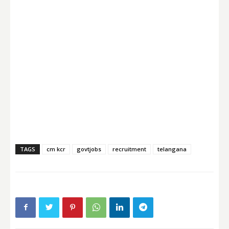
TAGS
cm kcr
govtjobs
recruitment
telangana