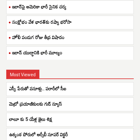
ఇరాన్‌పై అమెరికా భారీ సైనిక చర్య
సంక్షోభం వేళ భారత్‌కు రష్యా భరోసా
హోలీ పండుగ రోజు తీవ్ర విషాదం
ఇరాన్ యుద్ధానికి భారీ మూల్యం
Most Viewed
ఎస్పీ పేరుతో వసూళ్లు.. పరారీలో సీఐ
మెట్రో ప్రయాణికులకు గుడ్ న్యూస్
లాలూ కు 5 యేళ్ల జైలు శిక్ష
ఉత్కంఠ పోరులో ఆర్సీబీ సూపర్ విక్టరీ