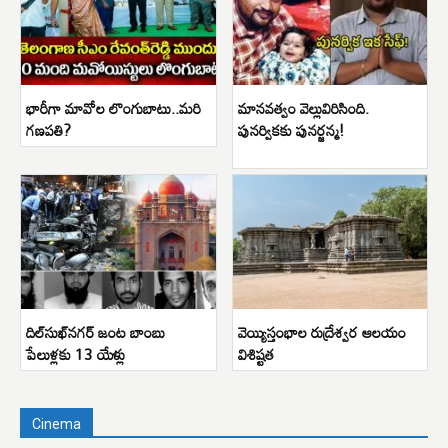
భారీగా మావోల లొంగుబాటు..మరి
మానవత్వం వెల్లువిరిసింది.
గణపతి?
పునర్వికకు పునర్జన్మ!
దిల్‌సుఖ్‌నగర్ జంట బాంబు
వెయ్యిస్తంభాల రుద్రేశ్వర ఆలయం
పేలుళ్లకు 13 యేళ్లు
విశిష్టత
Cinema