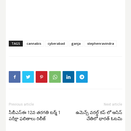
TAGS
cannabis
cyberabad
ganja
stephenravindra
Previous article
Next article
సీబీఎస్ఈ 12వ తరగతి టర్మ్ 1
ఉమెన్స్ వరల్డ్ కప్ లో ఆసిస్
పరీక్షా ఫలితాలు రిలీజ్
చేతిలో భారత్ ఓటమి