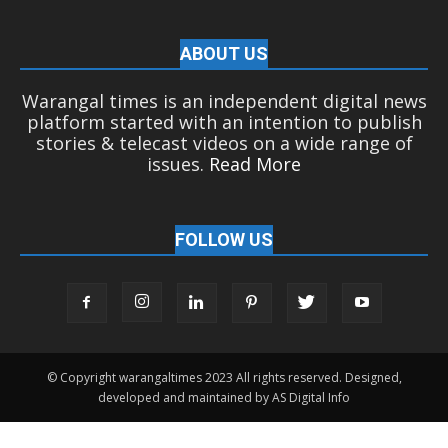
ABOUT US
Warangal times is an independent digital news
platform started with an intention to publish
stories & telecast videos on a wide range of
issues.
Read More
FOLLOW US
© Copyright warangaltimes 2023 All rights reserved. Designed,
developed and maintained by AS Digital Info