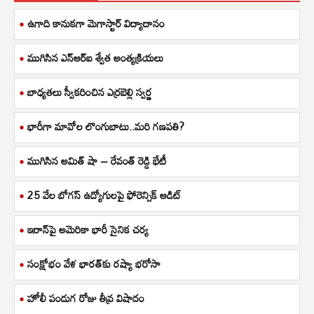
ఉగాది కానుకగా మెగాస్టార్ విద్యాదానం
ముగిసిన ఎన్ఆర్ఐ శ్వేత అంత్యక్రియలు
బాధ్యతలు స్వీకరించిన ఎర్రబెల్లి స్వర్ణ
భారీగా మావోల లొంగుబాటు..మరి గణపతి?
ముగిసిన అమిత్ షా – రేవంత్ రెడ్డి భేటీ
25 వేల బోగస్ ఉద్యోగులపై ఫోరెన్సిక్ ఆడిట్
ఇరాన్‌పై అమెరికా భారీ సైనిక చర్య
సంక్షోభం వేళ భారత్‌కు రష్యా భరోసా
హోలీ పండుగ రోజు తీవ్ర విషాదం