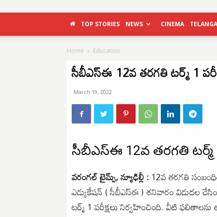
TOP STORIES
NEWS
CINEMA
TELANG
Home
Education
సీబీఎస్ఈ 12వ తరగతి టర్మ్ 1 పరీక
March 19, 2022
సీబీఎస్ఈ 12వ తరగతి టర్మ్ 1
వరంగల్ టైమ్స్, న్యూఢిల్లీ :
12వ తరగతి సంబంధించిన
ఎడ్యుకేషన్ ( సీబీఎస్ఈ ) శనివారం విడుదల చే
టర్మ్ 1 పరీక్షలు నిర్వహించింది. వీటి ఫలితాలన