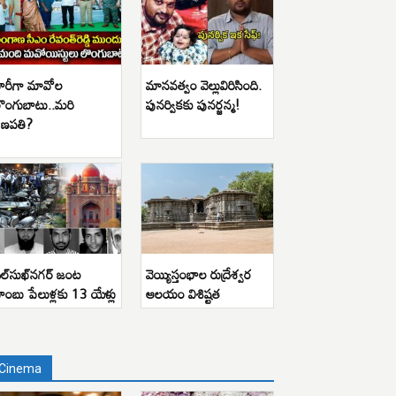
ారీగా మావోల
మానవత్వం వెల్లువిరిసింది.
ొంగుబాటు..మరి
పునర్వికకు పునర్జన్మ!
ణపతి?
ిల్‌సుఖ్‌నగర్ జంట
వెయ్యిస్తంభాల రుద్రేశ్వర
ాంబు పేలుళ్లకు 13 యేళ్లు
ఆలయం విశిష్టత
Cinema