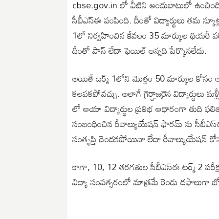
cbse.gov.in లో వీటిని అందుబాటులో ఉంచింది
సీబీఎస్ఈ పంపింది. దీంతో విద్యార్థులు తమ స్కూళ
1లో నిర్వహించిన కేవలం 35 మార్కుల థియరీ పరీ
దీంతో పాస్ లేదా ఫెయిల్ అన్నది పేర్కొనలేదు.
అయితే టర్మ్ 1లోని మొత్తం 50 మార్కుల కోసం 
కలపకపోవచ్చు. అలాగే గైర్హాజరైన విద్యార్థులు మళ్
లో ఆయా విద్యార్థుల ప్రతిభ ఆధారంగా తుది ఫలితా
సంబంధించిన రీవాల్యుయేషన్ ఫారమ్ ను సీబీఎస్ఈ
సంతృప్తి చెందకపోయినా లేదా రీవాల్యుయేషన్ కోసం
కాగా, 10, 12 తరగతుల సీబీఎస్ఈ టర్మ్ 2 పరీక్
విద్యా సంవత్సరంలో మాత్రమే రెండు దఫాలుగా బోర్డ