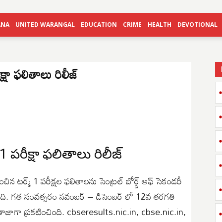
ANA
UNITED WARANGAL
EDUCATION
CRIME
HEALTH
DEVOTIONAL
్షా ఫలితాలు రిలీజ్
 పరీక్షా ఫలితాలు రిలీజ్
 టర్మ్ 1 పరీక్షల ఫలితాలను సెంట్రల్ బోర్డ్ ఆఫ్ సెకండరీ
సింది. గత సంవత్సరం నవంబర్ – డిసెంబర్ లో 12వ తరగతి
ు తాజాగా ప్రకటించింది. cbseresults.nic.in, cbse.nic.in,