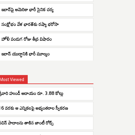
ఇరాన్‌పై అమెరికా భారీ సైనిక చర్య
సంక్షోభం వేళ భారత్‌కు రష్యా భరోసా
హోలీ పండుగ రోజు తీవ్ర విషాదం
ఇరాన్ యుద్ధానికి భారీ మూల్యం
Most Viewed
శ్రీవారి హుండీ ఆదాయం రూ. 3.88 కోట్లు
16 వరకు ఆ ఎన్నికలపై అభ్యంతరాల స్వీకరణ
సచిన్ పాదాలను తాకిన జాంటీ రోడ్స్