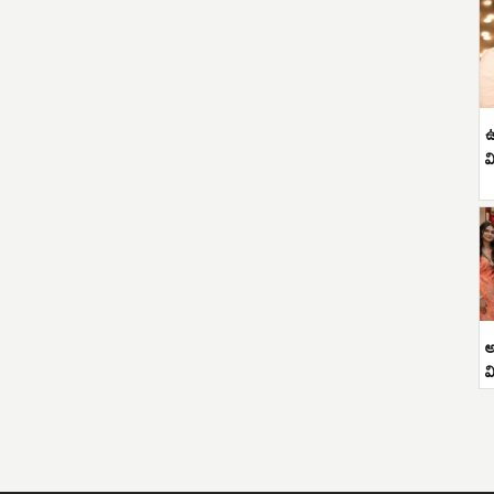
ఉ
వ
అ
వ