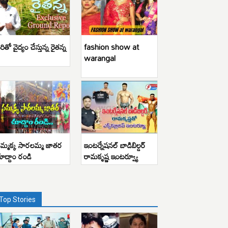
రితో వైద్యం చేస్తున్న రైతన్న
fashion show at
warangal
మ్మక్క సారలమ్మ జాతర
ఇంటర్నేషనల్ బాడిబిల్డర్
ూద్దాం రండి
రామకృష్ణ ఇంటర్వ్యూ
Top Stories