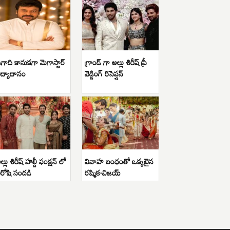
గాది కానుకగా మెగాస్టార్
గ్రాండ్ గా అల్లు శిరీష్ ప్రీ
ిద్యాదానం
వెడ్డింగ్ రిసెప్షన్
ల్లు శిరీష్ హల్దీ ఫంక్షన్ లో
వివాహ బంధంతో ఒక్కటైన
ిరోషి సందడి
రష్మిక-విజయ్