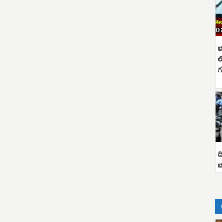
భ
ల
గ
ద
బ