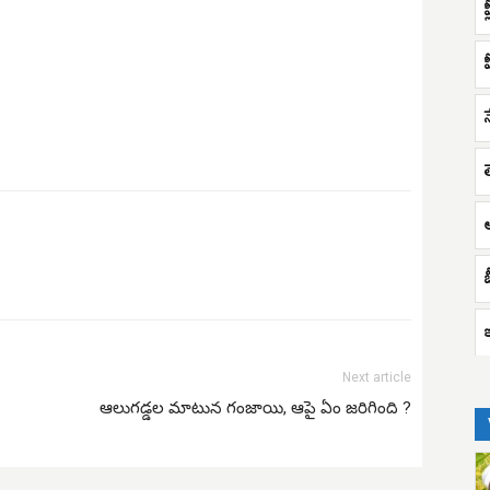
ప
అ
Next article
ఆలుగడ్డల మాటున గంజాయి, ఆపై ఏం జరిగింది ?