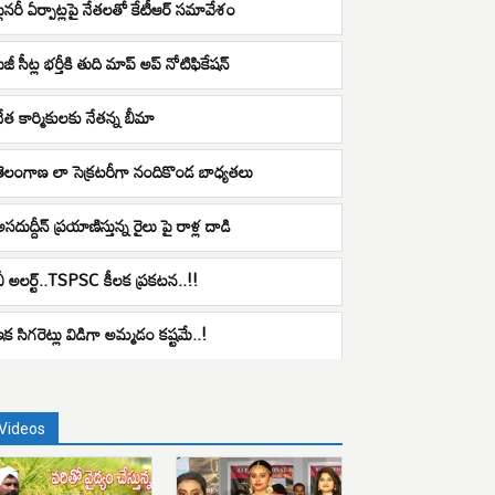
ప్లీనరీ ఏర్పాట్లపై నేతలతో కేటీఆర్ సమావేశం
ీజీ సీట్ల భర్తీకి తుది మాప్ అప్ నోటిఫికేషన్
నేత కార్మికులకు నేతన్న బీమా
తెలంగాణ లా సెక్రటరీగా నందికొండ బాధ్యతలు
సదుద్దీన్ ప్రయాణిస్తున్న రైలు పై రాళ్ల దాడి
బీ అలర్ట్..TSPSC కీలక ప్రకటన..!!
ఇక సిగరెట్లు విడిగా అమ్మడం కష్టమే..!
Videos