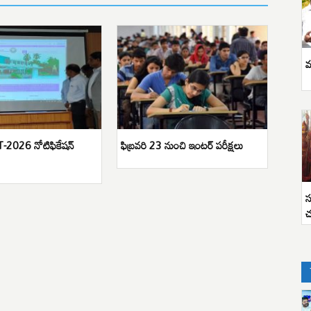
వ
2026 నోటిఫికేషన్
ఫిబ్రవరి 23 నుంచి ఇంటర్ పరీక్షలు
స
చ