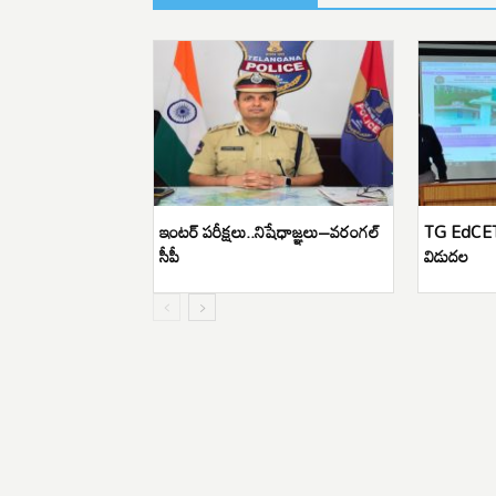
ఇంటర్ పరీక్షలు..నిషేధాజ్ఞలు–వరంగల్
TG EdCET-
సీపీ
విడుదల