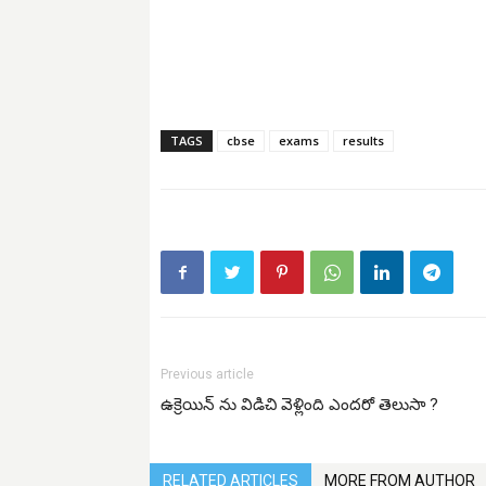
TAGS
cbse
exams
results
Previous article
ఉక్రెయిన్ ను విడిచి వెళ్లింది ఎందరో తెలుసా ?
RELATED ARTICLES
MORE FROM AUTHOR