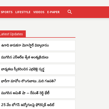
SPORTS
LIFESTYLE
VIDEOS
E-PAPER
Latest Updates
ఉగాది కానుకగా మెగాస్టార్ విద్యాదానం
ముగిసిన ఎన్ఆర్ఐ శ్వేత అంత్యక్రియలు
బాధ్యతలు స్వీకరించిన ఎర్రబెల్లి స్వర్ణ
భారీగా మావోల లొంగుబాటు..మరి గణపతి?
ముగిసిన అమిత్ షా – రేవంత్ రెడ్డి భేటీ
25 వేల బోగస్ ఉద్యోగులపై ఫోరెన్సిక్ ఆడిట్