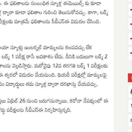
. ఈ ఫలితాలను సంబంధిత స్కూళ్ల ఈమెయిల్స్ కు కూడా
్ల ద్వారా కూడా ఫలితాల గురించి తెలుసుకోవచ్చు. కాగా, టర్మ్
క్షలకు మాత్రమే ఫలితాలను సీబీఎస్ఈ విడుదల చేసింది.
ఆయా స్కూళ్లు ఇంటర్నల్ మార్కులను కలపవచ్చు లేక
లీ టర్మ్ 1 పరీక్ష రాసే అవకాశం లేదు. దీనికి బదులుగా టర్మ్ 2
లను వెల్లడిస్తారు. మరోవైపు 12వ తరగతి టర్మ్ 1 పరీక్షలకు
 త్వరలో విడుదల చేయనుంది. థియరీ పరీక్షల్లో మార్కులపై
 విద్యార్థులు తమ స్కూళ్ల ద్వారా దరఖాస్తు చేయవచ్చు.
షలు ఏప్రిల్ 26 నుంచి జరుగనున్నాయి. కరోనా నేపథ్యంలో ఈ
ు పరీక్షలను సీబీఎస్ఈ నిర్వహిస్తున్నది.