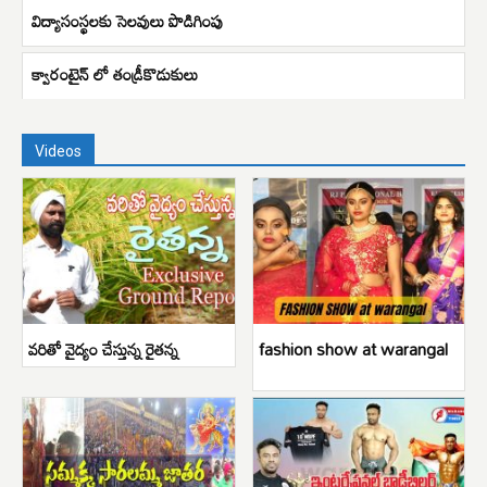
విద్యాసంస్థలకు సెలవులు పొడిగింపు
క్వారంటైన్ లో తండ్రీకొడుకులు
Videos
వరితో వైద్యం చేస్తున్న రైతన్న
fashion show at warangal