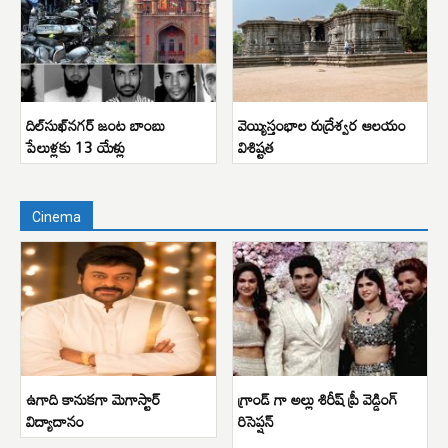
దిల్‌సుఖ్‌నగర్ జంట బాంబు
వెయ్యిస్తంభాల రుద్రేశ్వర ఆలయం
పేలుళ్లకు 13 యేళ్లు
విశిష్టత
Cinema
ఉగాది కానుకగా మెగాస్టార్
గ్రాండ్ గా అల్లు శిరీష్ ప్రీ వెడ్డింగ్
విద్యాదానం
రిసెప్షన్