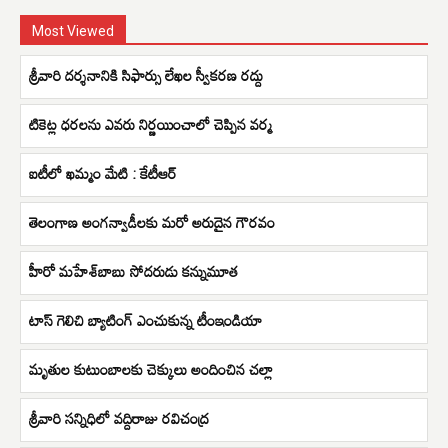
Most Viewed
శ్రీవారి దర్శనానికి సిఫార్సు లేఖల స్వీకరణ రద్దు
టికెట్ల ధరలను ఎవరు నిర్ణయించాలో చెప్పిన వర్మ
ఐటీలో ఖమ్మం మేటి : కేటీఆర్
తెలంగాణ అంగన్వాడీలకు మరో అరుదైన గౌరవం
హీరో మహేశ్‌బాబు సోదరుడు కన్నుమూత
టాస్ గెలిచి బ్యాటింగ్ ఎంచుకున్న టీంఇండియా
మృతుల కుటుంబాలకు చెక్కులు అందించిన చల్లా
శ్రీవారి సన్నిధిలో వద్దిరాజు రవిచంద్ర