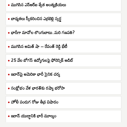
ముగిసిన ఎన్ఆర్ఐ శ్వేత అంత్యక్రియలు
బాధ్యతలు స్వీకరించిన ఎర్రబెల్లి స్వర్ణ
భారీగా మావోల లొంగుబాటు..మరి గణపతి?
ముగిసిన అమిత్ షా – రేవంత్ రెడ్డి భేటీ
25 వేల బోగస్ ఉద్యోగులపై ఫోరెన్సిక్ ఆడిట్
ఇరాన్‌పై అమెరికా భారీ సైనిక చర్య
సంక్షోభం వేళ భారత్‌కు రష్యా భరోసా
హోలీ పండుగ రోజు తీవ్ర విషాదం
ఇరాన్ యుద్ధానికి భారీ మూల్యం