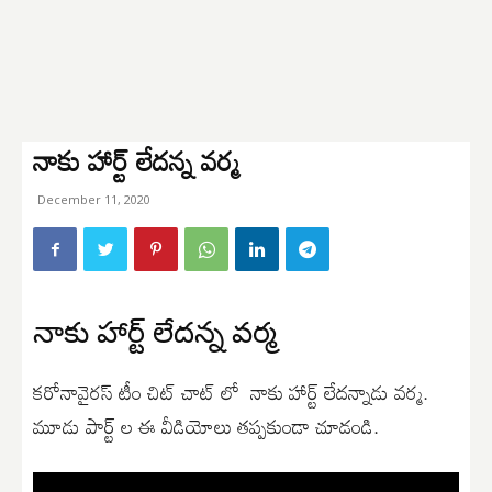
నాకు హార్ట్ లేదన్న వర్మ
December 11, 2020
నాకు హార్ట్ లేదన్న వర్మ
కరోనావైరస్ టీం చిట్ చాట్ లో నాకు హార్ట్ లేదన్నాడు వర్మ.
మూడు పార్ట్ ల ఈ వీడియోలు తప్పకుండా చూడండి.