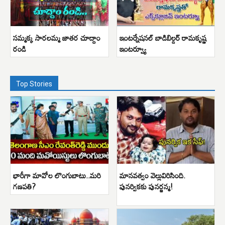
సమ్మక్క సారలమ్మ జాతర చూద్దాం
ఇంటర్నేషనల్ బాడిబిల్డర్ రామకృష్ణ
రండి
ఇంటర్వ్యూ
Top Stories
భారీగా మావోల లొంగుబాటు..మరి
మానవత్వం వెల్లువిరిసింది.
గణపతి?
పునర్వికకు పునర్జన్మ!