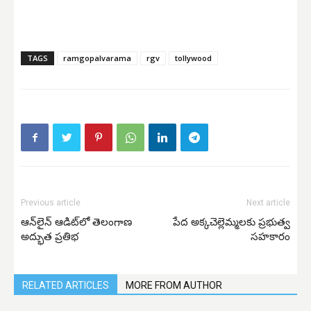
TAGS
ramgopalvarama
rgv
tollywood
Previous article
Next article
ఆన్​లైన్​ ఆడిట్​లో తెలంగాణ
పేద అక్కచెల్లెమ్మలకు ప్రభుత్వ
అద్భుత ప్రతిభ
సహకారం
RELATED ARTICLES
MORE FROM AUTHOR