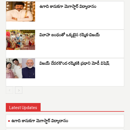
ఉగాది కానుకగా మెగాస్టార్ విద్యాదానం
వివాహ బంధంతో ఒక్కటైన రష్మిక-విజయ్
విజయ్ దేవరకొండ-రష్మికకి ప్రధాని మోడీ విషెష్
Latest Updates
ఉగాది కానుకగా మెగాస్టార్ విద్యాదానం