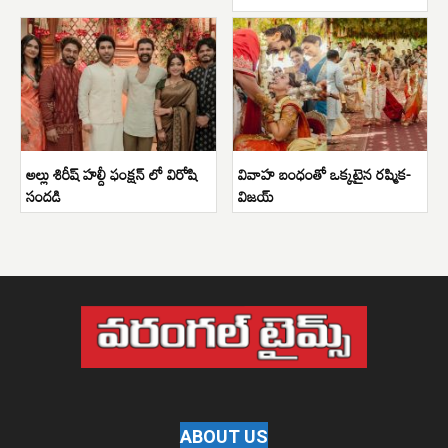
అల్లు శిరీష్ హల్దీ ఫంక్షన్ లో విరోషి
వివాహ బంధంతో ఒక్కటైన రష్మిక-
సందడి
విజయ్
ABOUT US