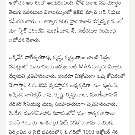
ఆలోచన ఆకాశంలో అంకురించింది. పోలీసుశాఖ సహాయార్థం
తెలుగు నటీనటులు విశాఖపట్నంలో క్రికెట్ మ్యాచ్ ఆడి నిధులు
సమీకరించారు. ఆ తర్వాత తిరిగి హైదరాబాద్ వస్తున్న క్రమంలో
మెగాస్టార్ చిరంజీవి, మురళీమోహన్.. నటీనటుల సంఘంపై
ఆలోచన చేశారు.
అక్కినేని నాగేశ్వరరావు, కృష్ణ, కృష్ణంరాజు లాంటి పెద్దల
సమక్షంలో కళాకారులకు అమ్మలాంటి MAA సంస్థను ఏర్పాటు
చేద్దామని ప్రతిపాదించారు. అందరూ ఏకగ్రీవంగా ఒప్పుకోవడంతో
మెగాస్టార్ చిరంజీవిని వ్యవస్థాపక అధ్యక్షుడిగా ‘మా’ పుట్టింది.
అక్కినేని నాగేశ్వర్ రావు, కృష్ణ, కృష్ణంరాజు, మురళీమోహన్
తదితర సీనియర్లు ముఖ్య సలహాదారులుగా వ్యవహరించారు.
రెండేళ్లు మురళీమోహన్ నివాసంలోనే ‘మా’ కార్యకలాపాలు
కొనసాగించారు. ఆ తర్వాత ఫిల్మ్ నగర్లోని రామానాయుడు
నిర్మించిన సొసైటీ భవనంలోని ఓ గదిలో 1993 అక్టోబర్ 4న