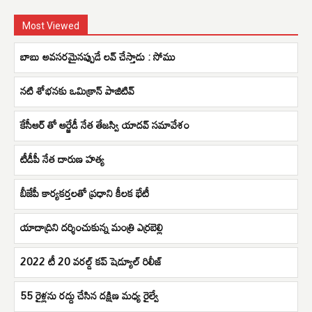
Most Viewed
బాబు అవసరమైనప్పుడే లవ్ చేస్తాడు : సోము
నటి శోభనకు ఒమిక్రాన్ పాజిటివ్
కేసీఆర్ తో ఆర్జేడీ నేత తేజస్వి యాదవ్ సమావేశం
టీడీపీ నేత దారుణ హత్య
బీజేపీ కార్యకర్తలతో ప్రధాని కీలక భేటీ
యాదాద్రిని ద‌ర్శించుకున్న మంత్రి ఎర్ర‌బెల్లి
2022 టీ 20 వరల్డ్ కప్ షెడ్యూల్ రిలీజ్
55 రైళ్లను రద్దు చేసిన దక్షిణ మధ్య రైల్వే