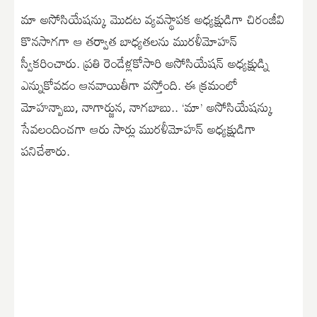
మా అసోసియేషన్కు మొదట వ్యవస్థాపక అధ్యక్షుడిగా చిరంజీవి
కొనసాగగా ఆ తర్వాత బాధ్యతలను మురళీమోహన్
స్వీకరించారు. ప్రతి రెండేళ్లకోసారి అసోసియేషన్ అధ్యక్షుడ్ని
ఎన్నుకోవడం ఆనవాయితీగా వస్తోంది. ఈ క్రమంలో
మోహన్బాబు, నాగార్జున, నాగబాబు.. ‘మా’ అసోసియేషన్కు
సేవలందించగా ఆరు సార్లు మురళీమోహన్ అధ్యక్షుడిగా
పనిచేశారు.