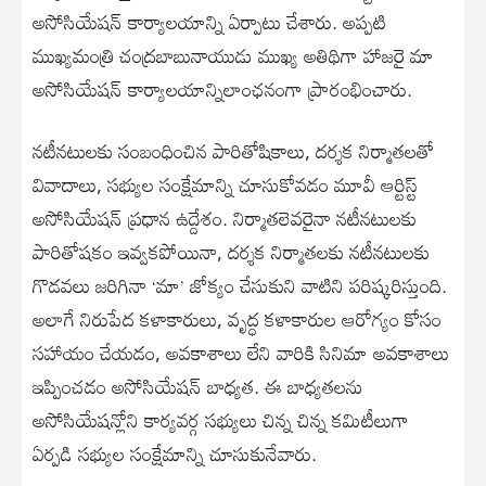
అసోసియేషన్ కార్యాలయాన్ని ఏర్పాటు చేశారు. అప్పటి
ముఖ్యమంత్రి చంద్రబాబునాయుడు ముఖ్య అతిథిగా హాజరై మా
అసోసియేషన్ కార్యాలయాన్నిలాంఛనంగా ప్రారంభించారు.
నటీనటులకు సంబంధించిన పారితోషికాలు, దర్శక నిర్మాతలతో
వివాదాలు, సభ్యుల సంక్షేమాన్ని చూసుకోవడం మూవీ ఆర్టిస్ట్
అసోసియేషన్ ప్రధాన ఉద్దేశం. నిర్మాతలెవరైనా నటీనటులకు
పారితోషకం ఇవ్వకపోయినా, దర్శక నిర్మాతలకు నటీనటులకు
గొడవలు జరిగినా ‘మా’ జోక్యం చేసుకుని వాటిని పరిష్కరిస్తుంది.
అలాగే నిరుపేద కళాకారులు, వృద్ధ కళాకారుల ఆరోగ్యం కోసం
సహాయం చేయడం, అవకాశాలు లేని వారికి సినిమా అవకాశాలు
ఇప్పించడం అసోసియేషన్ బాధ్యత. ఈ బాధ్యతలను
అసోసియేషన్లోని కార్యవర్గ సభ్యులు చిన్న చిన్న కమిటీలుగా
ఏర్పడి సభ్యుల సంక్షేమాన్ని చూసుకునేవారు.