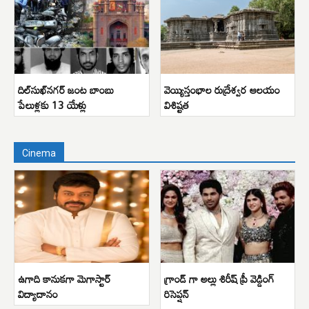
దిల్‌సుఖ్‌నగర్ జంట బాంబు
వెయ్యిస్తంభాల రుద్రేశ్వర ఆలయం
పేలుళ్లకు 13 యేళ్లు
విశిష్టత
Cinema
ఉగాది కానుకగా మెగాస్టార్
గ్రాండ్ గా అల్లు శిరీష్ ప్రీ వెడ్డింగ్
విద్యాదానం
రిసెప్షన్