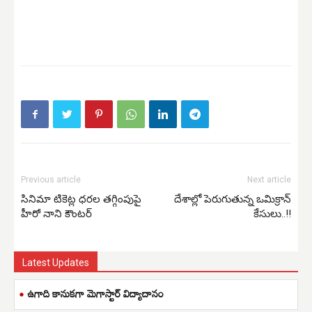
Previous article
Next article
సినిమా టికెట్ల ధరల తగ్గింపుపై
దేశాల్లో పెరుగుతున్న ఒమిక్రాన్
హీరో నాని కౌంటర్
కేసులు..!!
Latest Updates
ఉగాది కానుకగా మెగాస్టార్ విద్యాదానం