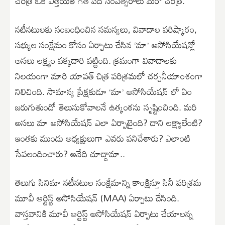
చరిత్ర ఒక ఎత్తయితే గత పది సంవత్సరాలు మరో చరిత్ర.
నటీనటులకు సంబంధించిన సమస్యలు, వివాదాల పరిష్కారం,
సభ్యుల సంక్షేమం కోసం ఏర్పాటు చేసిన ‘మా’ అసోసియేషన్లో
అసలు లక్ష్యం పక్కదారి పట్టింది. క్రమంగా వివాదాలకు
నిలయంగా మారి యావత్ చిత్ర పరిశ్రమలో చర్చనీయాంశంగా
నిలిచింది. సామాన్య ప్రేక్షకుడూ ‘మా’ అసోసియేషన్ లో ఏం
జరుగుతుందో తెలుసుకోవాలనే ఉత్కంఠను సృష్టించింది. మరి
అసలు మా అసోసియేషన్ ఎలా ఏర్పాటైంది? దాని లక్ష్యాలేంటి?
ఇంతకు ముందు అధ్యక్షులుగా ఎవరు పనిచేశారు? ఎలాంటి
సేవలందించారు? అనేది చూద్దామా..
తెలుగు సినిమా నటీనటుల సంక్షేమాన్ని కాంక్షిస్తూ సినీ పరిశ్రమ
మూవీ ఆర్టిస్ట్ అసోసియేషన్ (MAA) ఏర్పాటు చేసింది.
వాస్తవానికి మూవీ ఆర్టిస్ట్ అసోసియేషన్ ఏర్పాటు చేయాలన్న