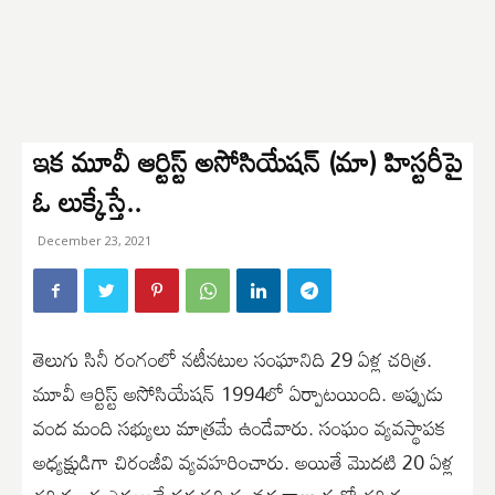
ఇక మూవీ ఆర్టిస్ట్ అసోసియేషన్ (మా) హిస్టరీపై
ఓ లుక్కేస్తే..
December 23, 2021
తెలుగు సినీ రంగంలో నటీనటుల సంఘానిది 29 ఏళ్ల చరిత్ర.
మూవీ ఆర్టిస్ట్ అసోసియేషన్ 1994లో ఏర్పాటయింది. అప్పుడు
వంద మంది సభ్యులు మాత్రమే ఉండేవారు. సంఘం వ్యవస్థాపక
అధ్యక్షుడిగా చిరంజీవి వ్యవహరించారు. అయితే మొదటి 20 ఏళ్ల