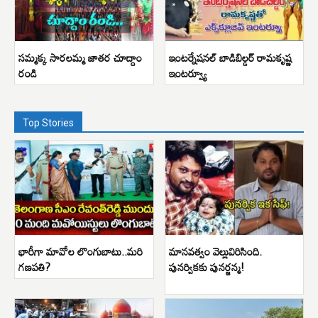
సమ్మక్క సారలమ్మ జాతర చూద్దాం
ఇంటర్నేషనల్ బాడిబిల్డర్ రామకృష్ణ
రండి
ఇంటర్వ్యూ
Top Stories
భారీగా మావోల లొంగుబాటు..మరి
మానవత్వం వెల్లువిరిసింది.
గణపతి?
పునర్వికకు పునర్జన్మ!