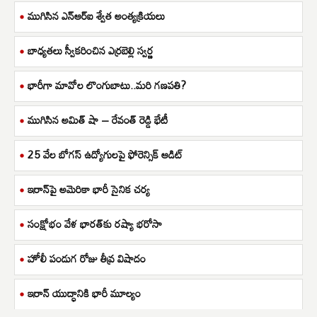
ముగిసిన ఎన్ఆర్ఐ శ్వేత అంత్యక్రియలు
బాధ్యతలు స్వీకరించిన ఎర్రబెల్లి స్వర్ణ
భారీగా మావోల లొంగుబాటు..మరి గణపతి?
ముగిసిన అమిత్ షా – రేవంత్ రెడ్డి భేటీ
25 వేల బోగస్ ఉద్యోగులపై ఫోరెన్సిక్ ఆడిట్
ఇరాన్‌పై అమెరికా భారీ సైనిక చర్య
సంక్షోభం వేళ భారత్‌కు రష్యా భరోసా
హోలీ పండుగ రోజు తీవ్ర విషాదం
ఇరాన్ యుద్ధానికి భారీ మూల్యం