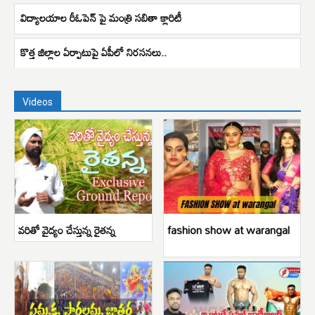
విద్యాలయాల రీఓపెన్ పై మంత్రి సబితా క్లారిటీ
కొత్త జిల్లాల ఏర్పాటుపై ఏపీలో నిరసనలు..
Videos
వరితో వైద్యం చేస్తున్న రైతన్న
fashion show at warangal