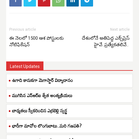
Previous article
Next article
ఈ నెలలో 1500 ఆశ పోస్టులకు
దేశంలోనే అతిపెద్ద ఎక్స్‌ప్రెస్
నోటిఫికేషన్
హైవే..ప్రత్యేకతలివే..
Latest Updates
ఉగాది కానుకగా మెగాస్టార్ విద్యాదానం
ముగిసిన ఎన్ఆర్ఐ శ్వేత అంత్యక్రియలు
బాధ్యతలు స్వీకరించిన ఎర్రబెల్లి స్వర్ణ
భారీగా మావోల లొంగుబాటు..మరి గణపతి?