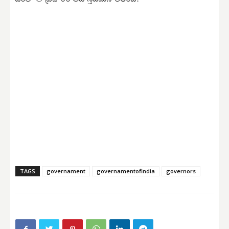
TAGS
governament
governamentofindia
governors