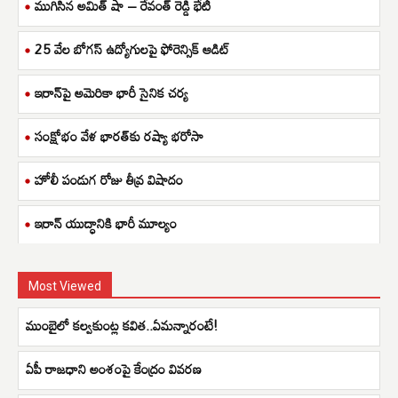
ముగిసిన అమిత్ షా – రేవంత్ రెడ్డి భేటీ
25 వేల బోగస్ ఉద్యోగులపై ఫోరెన్సిక్ ఆడిట్
ఇరాన్‌పై అమెరికా భారీ సైనిక చర్య
సంక్షోభం వేళ భారత్‌కు రష్యా భరోసా
హోలీ పండుగ రోజు తీవ్ర విషాదం
ఇరాన్ యుద్ధానికి భారీ మూల్యం
Most Viewed
ముంబైలో కల్వకుంట్ల కవిత..ఏమన్నారంటే!
ఏపీ రాజధాని అంశంపై కేంద్రం వివరణ