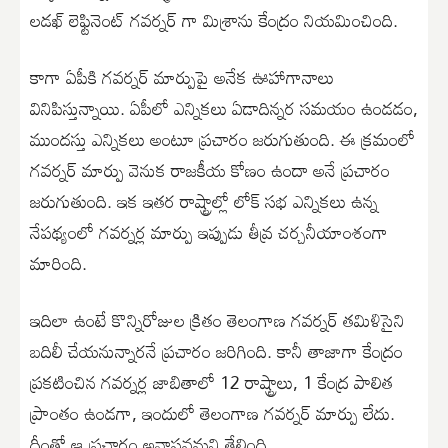
లడఖ్ లెఫ్టినెంట్ గవర్నర్ గా మిశ్రాను కేంద్రం నియమించింది.
కాగా ఏపీకి గవర్నర్ మార్పుపై అనేక ఊహాగానాలు
వినిపిస్తున్నాయి. ఏపీలో ఎన్నికలు ఏడాదిన్నర సమయం ఉండడం,
ముందస్తు ఎన్నికలు అంటూ ప్రచారం జరుగుతుంది. ఈ క్రమంలో
గవర్నర్ మార్పు వెనుక రాజకీయ కోణం ఉందా అనే ప్రచారం
జరుగుతుంది. ఇక ఇతర రాష్ట్రాల్లో లోక్ సభ ఎన్నికలు ఉన్న
నేపథ్యంలో గవర్నర్ల మార్పు ఇప్పుడు తీవ్ర చర్చనీయాంశంగా
మారింది.
ఇదిలా ఉంటే కొన్నిరోజుల క్రితం తెలంగాణ గవర్నర్ తమిళిసైని
బదిలీ చేయనున్నారనే ప్రచారం జరిగింది. కానీ తాజాగా కేంద్రం
ప్రకటించిన గవర్నర్ల జాబితాలో 12 రాష్ట్రాలు, 1 కేంద్ర పాలిత
ప్రాంతం ఉండగా, ఇందులో తెలంగాణ గవర్నర్ మార్పు లేదు.
దీంతో ఆ ప్రచారం అవాస్తవమని తేలింది.