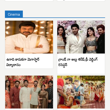
Cinema
ఉగాది కానుకగా మెగాస్టార్
గ్రాండ్ గా అల్లు శిరీష్ ప్రీ వెడ్డింగ్
విద్యాదానం
రిసెప్షన్