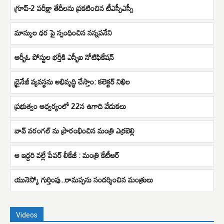
గ్రూప్-2 పరీక్షా తేదీలను ప్రకటించిన టీఎస్పీఎస్సీ
మాస్కుల ధర పై స్పంధించిన నన్నపనేని
ఆర్బీఓ పోస్టుల భర్తీకి ఎస్బీఐ నోటిఫికేషన్
డ్రైనేజీ వ్యవస్థను అభివృద్ధి చేస్తాం: కలెక్టర్ నిఖిల
ప్రభుత్వం ఆధ్వర్యంలో 22న ఉగాది వేడుకలు
వావ్ వ‌రంగల్ ను ప్రారంభించిన మంత్రి ఎర్రబెల్లి
ఆ ఇద్దరి వల్లే పేపర్ లీకేజీ : మంత్రి కేటీఆర్
యునెస్కో గుర్తింపు..రామప్పను సందర్శించిన మంత్రులు
Videos