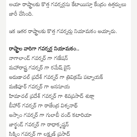
ఆయా రాష్ట్రాలకు కొత్త గవర్నర్లను కేటాయిస్తూ కేంద్రం ఉత్తర్వులు
జారీ చేసింది.
ఇక ఇతర రాష్ట్రాలకు కొత్త గవర్నర్లు నియామకం అయ్యారు.
రాష్ట్రాల వారిగా గవర్నర్ల నియామకం..
నాగాలాండ్ గవర్నర్ గా గణేషన్
మహారాష్ట్ర గవర్నర్ గా రమేష్ బైస్
అరుణాచల్ ప్రదేశ్ గవర్నర్ గా త్రివిక్రమ్ పట్నాయక్
మణిపూర్ గవర్నర్ గా అనసూయ
హిమాచల్ ప్రదేశ్ గవర్నర్ గా శివప్రసాద్ శుక్లా
బీహార్ గవర్నర్ గా రాజేంద్ర విశ్వనాథ్
అస్సాం గవర్నర్ గా గులాబీ చంద్ కటారియా
జార్ఖండ్ గవర్నర్ గా రాధాకృష్ణన్
సిక్కిం గవర్నర్ గా లక్ష్మణ్ ప్రసాద్