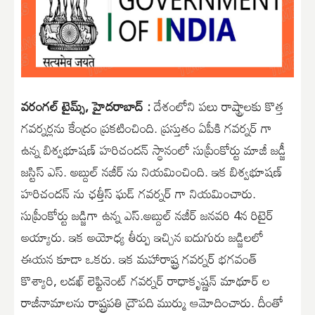
వరంగల్ టైమ్స్, హైదరాబాద్ :
దేశంలోని పలు రాష్ట్రాలకు కొత్త
గవర్నర్లను కేంద్రం ప్రకటించింది. ప్రస్తుతం ఏపీకి గవర్నర్ గా
ఉన్న బిశ్వభూషణ్ హరిచందన్ స్థానంలో సుప్రీంకోర్టు మాజీ జడ్జీ
జస్టిస్ ఎస్. అబ్దుల్ నజీర్ ను నియమించింది. ఇక బిశ్వభూషణ్
హరిచందన్ ను ఛత్తీస్ ఘడ్ గవర్నర్ గా నియమించారు.
సుప్రీంకోర్టు జడ్జిగా ఉన్న ఎస్.అబ్దుల్ నజీర్ జనవరి 4న రిటైర్
అయ్యారు. ఇక అయోధ్య తీర్పు ఇచ్చిన ఐదుగురు జడ్జిలలో
ఈయన కూడా ఒకరు. ఇక మహారాష్ట్ర గవర్నర్ భగవంత్
కొశ్యారి, లడఖ్ లెఫ్టినెంట్ గవర్నర్ రాధాకృష్ణన్ మాథూర్ ల
రాజీనామాలను రాష్ట్రపతి ద్రౌపది ముర్ము ఆమోదించారు. దీంతో