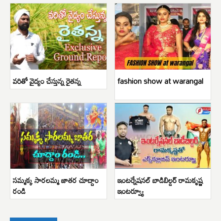
వరితో వైద్యం చేస్తున్న రైతన్న
fashion show at warangal
సమ్మక్క సారలమ్మ జాతర చూద్దాం
ఇంటర్నేషనల్ బాడిబిల్డర్ రామకృష్ణ
రండి
ఇంటర్వ్యూ