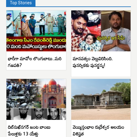
Top Stories
భారీగా మావోల లొంగుబాటు..మరి
మానవత్వం వెల్లువిరిసింది.
గణపతి?
పునర్వికకు పునర్జన్మ!
దిల్‌సుఖ్‌నగర్ జంట బాంబు
వెయ్యిస్తంభాల రుద్రేశ్వర ఆలయం
పేలుళ్లకు 13 యేళ్లు
విశిష్టత