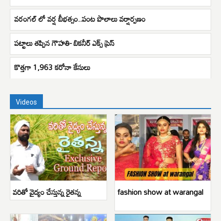
వరంగల్ లో వర్ష బీభత్సం..పంట పొలాలు వర్షార్పణం
పట్టాలు తప్పిన గౌహతి- బికనీర్ ఎక్స్ ప్రెస్
కొత్తగా 1,963 కరోనా కేసులు
Videos
వరితో వైద్యం చేస్తున్న రైతన్న
fashion show at warangal