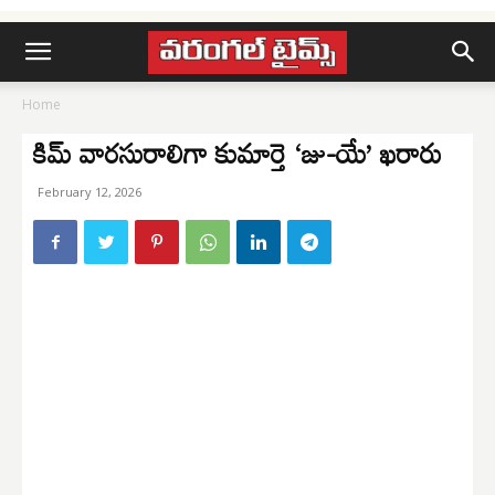
Home
కిమ్ వారసురాలిగా కుమార్తె ‘జు-యే’ ఖరారు
February 12, 2026