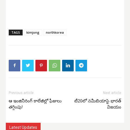
TAGS
kimjong
northkorea
Previous article
Next article
ఆ ఇంజినీరింగ్‌ కాలేజీల్లో ఫీజులు
టీ20లో నమీబియాపై భారత్‌
తగ్గింపు!
విజయం
Latest Updates