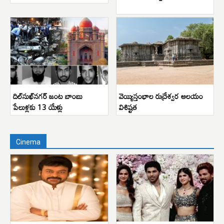
దిల్‌సుఖ్‌నగర్ జంట బాంబు
వెయ్యిస్తంభాల రుద్రేశ్వర ఆలయం
పేలుళ్లకు 13 యేళ్లు
విశిష్టత
Cinema