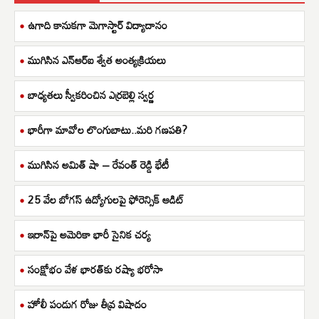
ఉగాది కానుకగా మెగాస్టార్ విద్యాదానం
ముగిసిన ఎన్ఆర్ఐ శ్వేత అంత్యక్రియలు
బాధ్యతలు స్వీకరించిన ఎర్రబెల్లి స్వర్ణ
భారీగా మావోల లొంగుబాటు..మరి గణపతి?
ముగిసిన అమిత్ షా – రేవంత్ రెడ్డి భేటీ
25 వేల బోగస్ ఉద్యోగులపై ఫోరెన్సిక్ ఆడిట్
ఇరాన్‌పై అమెరికా భారీ సైనిక చర్య
సంక్షోభం వేళ భారత్‌కు రష్యా భరోసా
హోలీ పండుగ రోజు తీవ్ర విషాదం