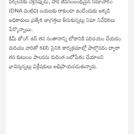
పర్యటనకు వెళ్లినప్పుడు, వారి జీవసంబంధమైన సమాచారం
(DNA వంటివి) బయటకు రాకుండా ఉండేందుకు అక్కడి
అధికారులు ప్రత్యేక జాగ్రత్తలు తీసుకున్నట్లు నిఘా నివేదికలు
పేర్కొన్నాయి.
​కిమ్ జోంగ్ ఉన్ తన సంతానాన్ని లోకానికి పరిచయం చేయడం
మరియు వారితో కలిసి సైనిక కార్యక్రమాల్లో పాల్గొనడం ద్వారా
తన కుటుంబ పాలనను మరింత బలోపేతం చేయాలని
భావిస్తున్నట్లు విశ్లేషకులు అభిప్రాయపడుతున్నారు.