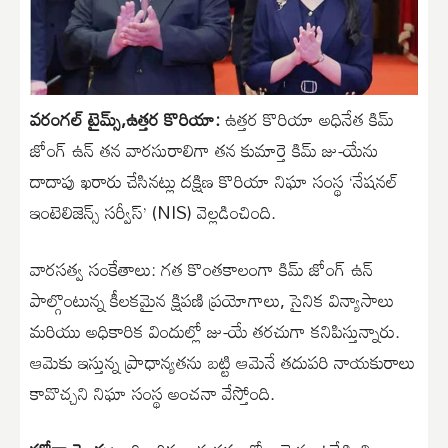
వరంగల్ టైమ్స్,​ఉత్తర కొరియా:
ఉత్తర కొరియా అధినేత కిమ్
జోంగ్ ఉన్ తన వారసురాలిగా తన కుమార్తె కిమ్ జు-యేను
దాదాపు ఖరారు చేసినట్లు దక్షిణ కొరియా నిఘా సంస్థ ‘నేషనల్
ఇంటెలిజెన్స్ సర్వీస్’ (NIS) వెల్లడించింది.​
​వారసత్వ సంకేతాలు: గత కొంతకాలంగా కిమ్ జోంగ్ ఉన్
పాల్గొంటున్న కీలకమైన క్షిపణి ప్రయోగాలు, సైనిక విన్యాసాలు
మరియు అధికారిక విందుల్లో జు-యే తరచుగా కనిపిస్తున్నారు.
ఆమెకు ఇస్తున్న ప్రాధాన్యతను బట్టి ఆమెనే తదుపరి నాయకురాలు
కావొచ్చని నిఘా సంస్థ అంచనా వేస్తోంది.