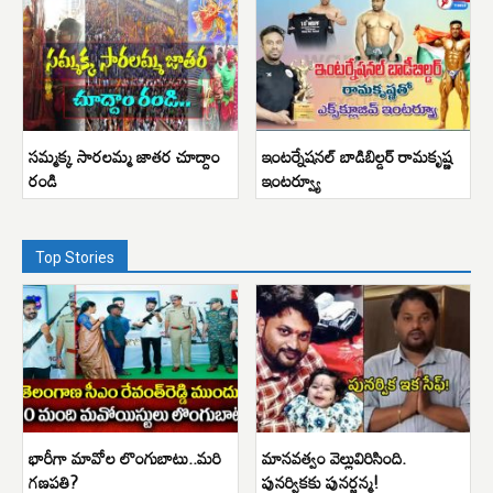
సమ్మక్క సారలమ్మ జాతర చూద్దాం
ఇంటర్నేషనల్ బాడిబిల్డర్ రామకృష్ణ
రండి
ఇంటర్వ్యూ
Top Stories
భారీగా మావోల లొంగుబాటు..మరి
మానవత్వం వెల్లువిరిసింది.
గణపతి?
పునర్వికకు పునర్జన్మ!