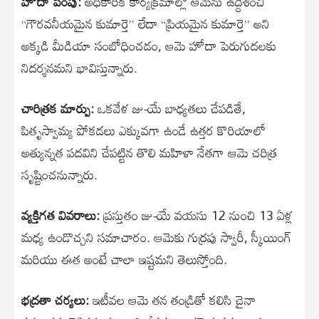
​హోదా పెంపు:
అధికారిక కార్యక్రమాల్లో ఆమెను ఉద్దేశించి
“గౌరవనీయమైన కుమార్తె” లేదా “ప్రియమైన కుమార్తె” అని
అక్కడి మీడియా సంబోధించడం, ఆమె హోదా పెరుగుదలకు
నిదర్శనమని భావిస్తున్నారు.
చారిత్రక మార్పు:
ఒకవేళ జు-యే బాధ్యతలు చేపడితే,
పితృస్వామ్య పోకడలు ఎక్కువగా ఉండే ఉత్తర కొరియాలో
అత్యున్నత పదవిని చేపట్టిన తొలి మహిళా నేతగా ఆమె చరిత్ర
సృష్టించనున్నారు.
వ్యక్తిగత వివరాలు:
ప్రస్తుతం జు-యే వయసు 12 నుంచి 13 ఏళ్ల
మధ్య ఉండొచ్చని సమాచారం. ఆమెకు గుర్రపు స్వారీ, స్కీయింగ్
మరియు ఈత అంటే చాలా ఇష్టమని తెలుస్తోంది.
​భద్రతా చర్యలు:
ఇటీవల ఆమె తన తండ్రితో కలిసి చైనా