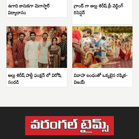
ఉగాది కానుకగా మెగాస్టార్
గ్రాండ్ గా అల్లు శిరీష్ ప్రీ వెడ్డింగ్
విద్యాదానం
రిసెప్షన్
అల్లు శిరీష్ హల్దీ ఫంక్షన్ లో విరోషి
వివాహ బంధంతో ఒక్కటైన రష్మిక-
సందడి
విజయ్