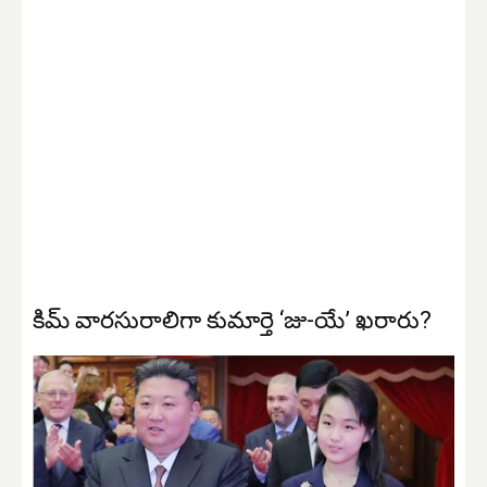
కిమ్ వారసురాలిగా కుమార్తె ‘జు-యే’ ఖరారు?