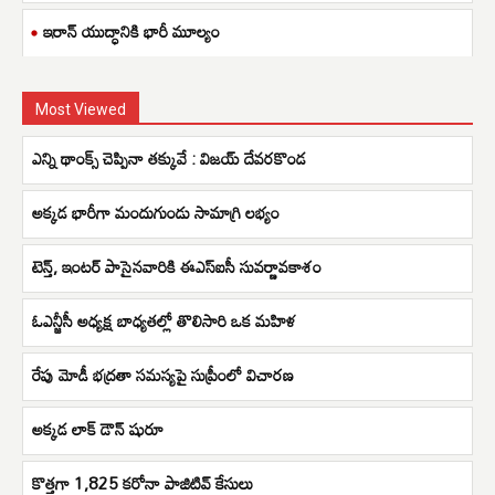
ఇరాన్ యుద్ధానికి భారీ మూల్యం
Most Viewed
ఎన్ని థాంక్స్ చెప్పినా తక్కువే : విజయ్ దేవరకొండ
అక్కడ భారీగా మందుగుండు సామాగ్రి లభ్యం
టెన్త్, ఇంటర్ పాసైనవారికి ఈఎస్ఐసీ సువర్ణావకాశం
ఓఎన్జీసీ అధ్యక్ష బాధ్యతల్లో తొలిసారి ఒక మహిళ
రేపు మోడీ భద్రతా సమస్యపై సుప్రీంలో విచారణ
అక్కడ లాక్ డౌన్ షురూ
కొత్తగా 1,825 కరోనా పాజిటివ్ కేసులు