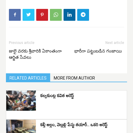
Previous article
Next article
జులై వరకు శ్రీవారికి ఏకాంతంగా
భారీగా పట్టుబడిన గంజాయి
ఆర్జిత సేవలు
RELATED ARTICLES
MORE FROM AUTHOR
కల్వకుంట్ల కవిత అరెస్ట్
కల్తీ అల్లం, వెల్లుల్లి పేస్టు తయారీ.. ఒకరి అరెస్ట్