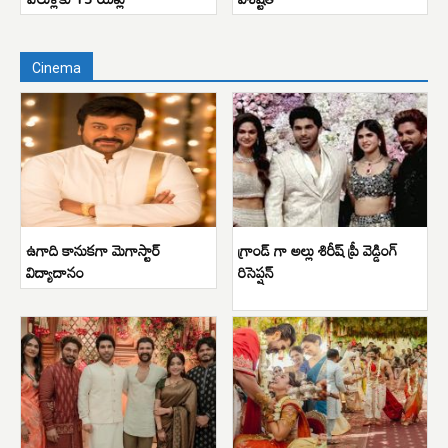
Cinema
ఉగాది కానుకగా మెగాస్టార్
గ్రాండ్ గా అల్లు శిరీష్ ప్రీ వెడ్డింగ్
విద్యాదానం
రిసెప్షన్