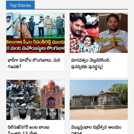
Top Stories
భారీగా మావోల లొంగుబాటు..మరి
మానవత్వం వెల్లువిరిసింది.
గణపతి?
పునర్వికకు పునర్జన్మ!
దిల్‌సుఖ్‌నగర్ జంట బాంబు
వెయ్యిస్తంభాల రుద్రేశ్వర ఆలయం
పేలుళ్లకు 13 యేళ్లు
విశిష్టత