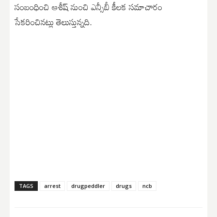
సంబంధించి ఆశీష్ నుంచి ఎన్సీబీ కీలక సమాచారం
సేకరించినట్లు తెలుస్తున్నది.
TAGS
arrest
drugpeddler
drugs
ncb