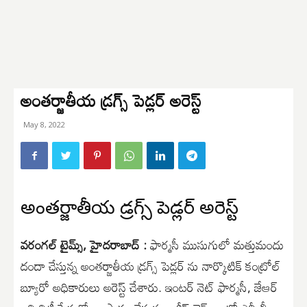
అంతర్జాతీయ డ్రగ్స్ పెడ్లర్ అరెస్ట్
May 8, 2022
అంతర్జాతీయ డ్రగ్స్ పెడ్లర్ అరెస్ట్
వరంగల్ టైమ్స్, హైదరాబాద్ :
ఫార్మసీ ముసుగులో మత్తుమందు
దందా చేస్తున్న అంతర్జాతీయ డ్రగ్స్ పెడ్లర్ ను నార్కొటిక్ కంట్రోల్
బ్యూరో అధికారులు అరెస్ట్ చేశారు. ఇంటర్ నెట్ ఫార్మసీ, జేఆర్