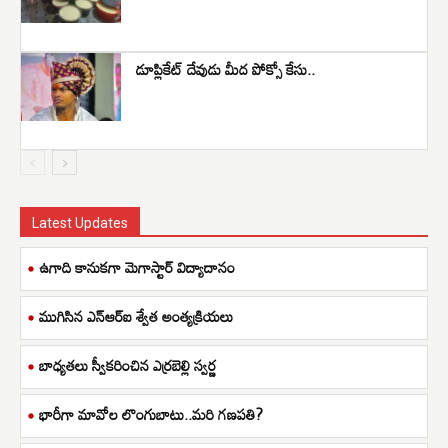
డూప్లికేట్ దేవుడు మీద పోక్సో కేసు..
Latest Updates
ఉగాది కానుకగా మెగాస్టార్ విద్యాదానం
ముగిసిన ఎన్ఆర్ఐ శ్వేత అంత్యక్రియలు
బాధ్యతలు స్వీకరించిన ఎర్రబెల్లి స్వర్ణ
భారీగా మావోల లొంగుబాటు..మరి గణపతి?