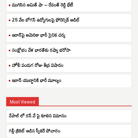
ముగిసిన అమిత్ షా – రేవంత్ రెడ్డి భేటీ
25 వేల బోగస్ ఉద్యోగులపై ఫోరెన్సిక్ ఆడిట్
ఇరాన్‌పై అమెరికా భారీ సైనిక చర్య
సంక్షోభం వేళ భారత్‌కు రష్యా భరోసా
హోలీ పండుగ రోజు తీవ్ర విషాదం
ఇరాన్ యుద్ధానికి భారీ మూల్యం
Most Viewed
నేపాల్ లో రన్ వే పై కూలిన విమానం
గల్లీ క్రికెట్ ఆడిన స్పీకర్ పోచారం