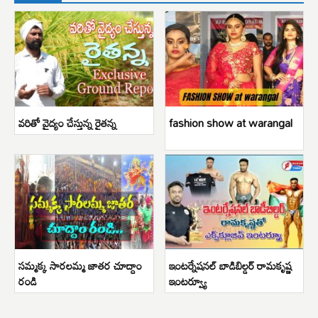
వరితో వైద్యం చేస్తున్న రైతన్న
fashion show at warangal
సమ్మక్క సారలమ్మ జాతర చూద్దాం
ఇంటర్నేషనల్ బాడిబిల్డర్ రామకృష్ణ
రండి
ఇంటర్వ్యూ