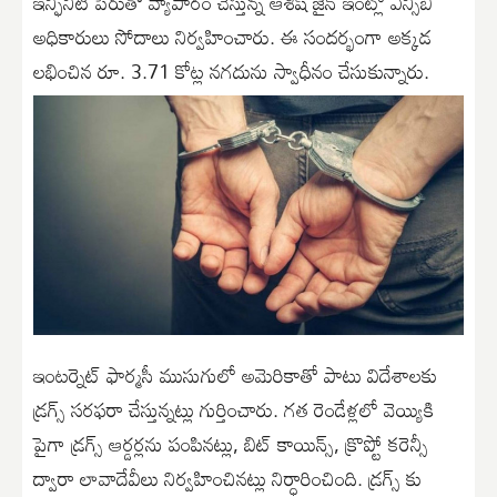
ఇన్ఫినిటీ పేరుతో వ్యాపారం చేస్తున్న ఆశీష్ జైన్ ఇంట్లో ఎన్సీబీ
అధికారులు సోదాలు నిర్వహించారు. ఈ సందర్భంగా అక్కడ
లభించిన రూ. 3.71 కోట్ల నగదును స్వాధీనం చేసుకున్నారు.
ఇంటర్నెట్ ఫార్మసీ ముసుగులో అమెరికాతో పాటు విదేశాలకు
డ్రగ్స్ సరఫరా చేస్తున్నట్లు గుర్తించారు. గత రెండేళ్లలో వెయ్యికి
పైగా డ్రగ్స్ ఆర్డర్లను పంపినట్లు, బిట్ కాయిన్స్, క్రొప్టో కరెన్సీ
ద్వారా లావాదేవీలు నిర్వహించినట్లు నిర్ధారించింది. డ్రగ్స్ కు