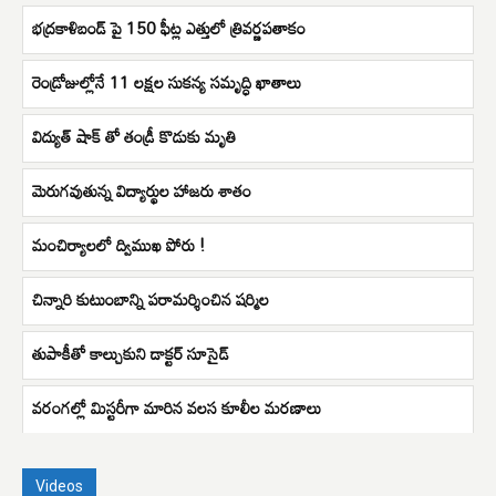
భద్రకాళిబండ్ పై 150 ఫీట్ల ఎత్తులో త్రివర్ణపతాకం
రెండ్రోజుల్లోనే 11 లక్షల సుకన్య సమృద్ధి ఖాతాలు
విద్యుత్ షాక్ తో తండ్రీ కొడుకు మృతి
మెరుగవుతున్న విద్యార్థుల హాజరు శాతం
మంచిర్యాలలో ద్విముఖ పోరు !
చిన్నారి కుటుంబాన్ని పరామర్శించిన షర్మిల
తుపాకీతో కాల్చుకుని డాక్టర్ సూసైడ్
వరంగల్లో మిస్టరీగా మారిన వలస కూలీల మరణాలు
Videos