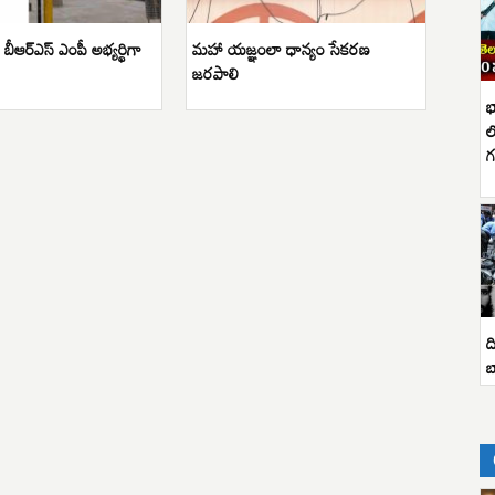
బీఆర్ఎస్ ఎంపీ అభ్యర్థిగా
మహా యజ్ఞంలా ధాన్యం సేకరణ
జరపాలి
భ
ల
గ
ద
బ