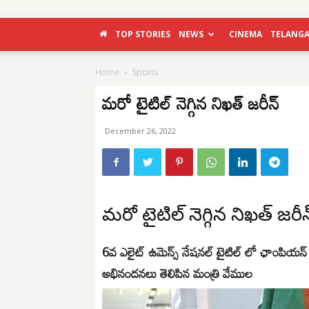
TOP STORIES
NEWS
CINEMA
TELANG
Home
Sports
మరో టైటిల్ నెగ్గిన నిఖత్ జరీన్
December 26, 2022
మరో టైటిల్ నెగ్గిన నిఖత్ జరీన
6వ ఎలైట్ ఉమెన్స్ నేషనల్ టైటిల్ లో ఛాంపియన్ 
అభినందనలు తెలిపిన మంత్రి వేముల