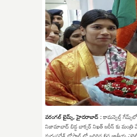
వరంగల్ టైమ్స్, హైదరాబాద్ :
కామన్వెల్త్‌ గేమ్స్‌
నిజామాబాద్ బిడ్డ బాక్సర్ నిఖత్‌ జరీన్‌ కు మంత్ర
మధ్యప్రదేశ్ బోపాల్ లో జరిగిన 6వ జాతీయ ఎలైట్‌