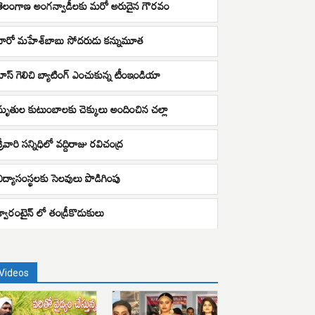
తెలంగాణ అంగన్వాడీలకు మరో అరుదైన గౌరవం
హీరో మహేశ్‌బాబు సోదరుడు కన్నుమూత
టాస్ గెలిచి బ్యాటింగ్ ఎంచుకున్న టీంఇండియా
మృతుల కుటుంబాలకు చెక్కులు అందించిన చల్లా
్రీవారి సన్నిధిలో వద్దిరాజు రవిచంద్ర
విద్యాసంస్థలకు సెలవులు పొడిగింపు
క్వారంటైన్ లో తండ్రీకొడుకులు
Videos