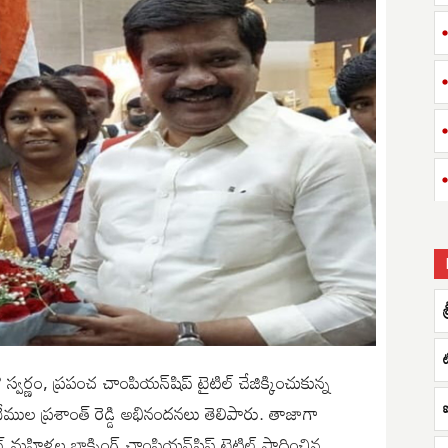
శ
లో స్వర్ణం, ప్రపంచ చాంపియన్‌షిప్‌ టైటిల్‌ చేజిక్కించుకున్న
ి వేముల ప్రశాంత్ రెడ్డి అభినందనలు తెలిపారు. తాజాగా
 మహిళల బాక్సింగ్‌ చాంపియన్‌షిప్‌ టైటిల్ సాధించిన