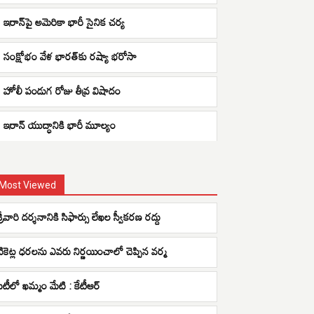
ఇరాన్‌పై అమెరికా భారీ సైనిక చర్య
సంక్షోభం వేళ భారత్‌కు రష్యా భరోసా
హోలీ పండుగ రోజు తీవ్ర విషాదం
ఇరాన్ యుద్ధానికి భారీ మూల్యం
Most Viewed
్రీవారి దర్శనానికి సిఫార్సు లేఖల స్వీకరణ రద్దు
టికెట్ల ధరలను ఎవరు నిర్ణయించాలో చెప్పిన వర్మ
ఐటీలో ఖమ్మం మేటి : కేటీఆర్