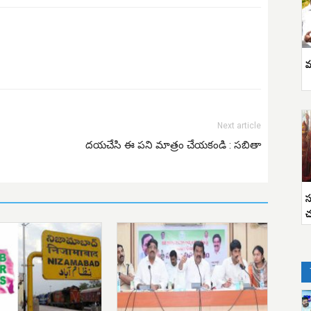
వ
Next article
దయచేసి ఈ పని మాత్రం చేయకండి : సబితా
స
చ