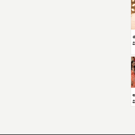
ఉ
వ
అ
వ