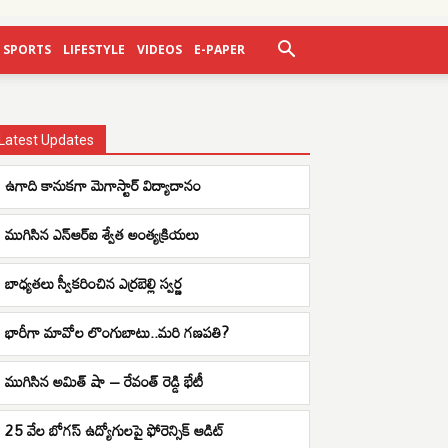
SPORTS
LIFESTYLE
VIDEOS
E-PAPER
Latest Updates
ఉగాది కానుకగా మెగాస్టార్ విద్యాదానం
ముగిసిన ఎన్ఆర్ఐ శ్వేత అంత్యక్రియలు
బాధ్యతలు స్వీకరించిన ఎర్రబెల్లి స్వర్ణ
భారీగా మావోల లొంగుబాటు..మరి గణపతి?
ముగిసిన అమిత్ షా – రేవంత్ రెడ్డి భేటీ
25 వేల బోగస్ ఉద్యోగులపై ఫోరెన్సిక్ ఆడిట్