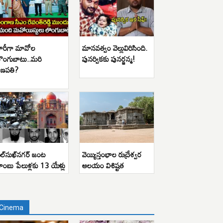
ారీగా మావోల
మానవత్వం వెల్లువిరిసింది.
ొంగుబాటు..మరి
పునర్వికకు పునర్జన్మ!
ణపతి?
ిల్‌సుఖ్‌నగర్ జంట
వెయ్యిస్తంభాల రుద్రేశ్వర
ాంబు పేలుళ్లకు 13 యేళ్లు
ఆలయం విశిష్టత
Cinema