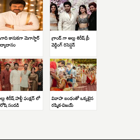
గాది కానుకగా మెగాస్టార్
గ్రాండ్ గా అల్లు శిరీష్ ప్రీ
ిద్యాదానం
వెడ్డింగ్ రిసెప్షన్
ల్లు శిరీష్ హల్దీ ఫంక్షన్ లో
వివాహ బంధంతో ఒక్కటైన
ిరోషి సందడి
రష్మిక-విజయ్