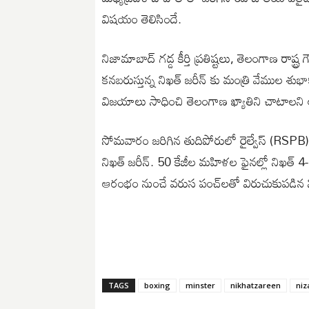
విషయం తెలిసిందే.
నిజామాబాద్ గడ్డ కీర్తి ప్రతిష్టలు, తెలంగాణ రాష్ట
కనబరుస్తున్న నిఖత్ జరీన్ కు మంత్రి వేముల శుభ
విజయాలు సాధించి తెలంగాణ ఖ్యాతిని చాటాలని ఆ
సోమవారం జరిగిన తుదిపోరులో రైల్వేస్‌ (RSPB
నిఖత్ జరీన్. 50 కేజీల మహిళల ఫైనల్లో నిఖత్‌ 4-1
ఆరంభం నుంచే వరుస పంచ్‌లతో విరుచుకుపడిన ని
TAGS
boxing
minster
nikhatzareen
ni