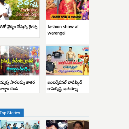
రితో వైద్యం చేస్తున్న రైతన్న
fashion show at
warangal
మ్మక్క సారలమ్మ జాతర
ఇంటర్నేషనల్ బాడిబిల్డర్
ూద్దాం రండి
రామకృష్ణ ఇంటర్వ్యూ
Top Stories