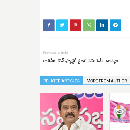
Previous article
కాజీపేట కోచ్ ఫ్యాక్టరీ కై ఇక సమరమే : దాస్యం
RELATED ARTICLES
MORE FROM AUTHOR