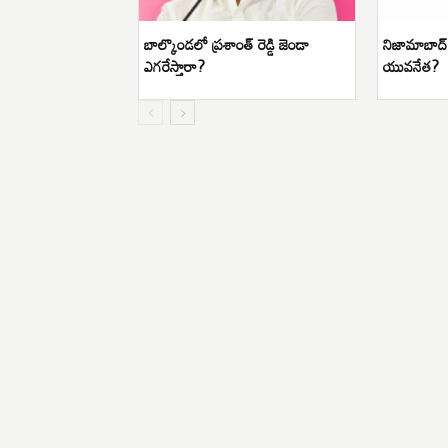
బాల్కొండలో ప్రశాంత్ రెడ్డి జెండా
నిజామాబాద్ 
ఎగరేస్తారా?
యువనేత?