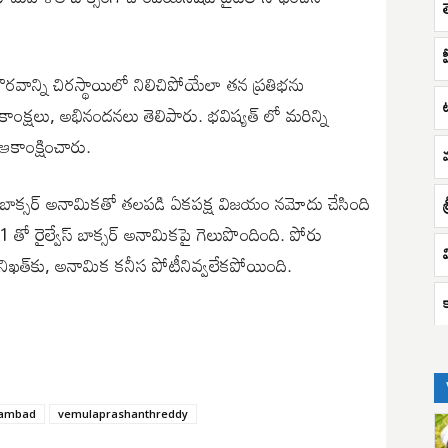
్ర గౌరవాన్ని చిరస్థాయిలో నిలిచిపోయేలా తన ప్రతిభను
ాకాంక్షలు, అభినందనలు తెలిపారు. భవిష్యత్ లో మరిన్ని
కాంక్షించారు.
)బాక్సర్‌ అనామికతో తలపడి ఏకపక్ష విజయం నమోదు చేసింది
శ
 తో రైల్వేస్‌ బాక్సర్‌ అనామికపై గెలుపొందింది. పోరు
ఖత్‌కు, అనామిక కనీస పోటీనివ్వలేకపోయింది.
zambad
vemulaprashanthreddy