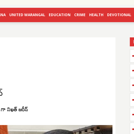
ANA
UNITED WARANGAL
EDUCATION
CRIME
HEALTH
DEVOTIONAL
్
గా నిఖత్ జరీన్