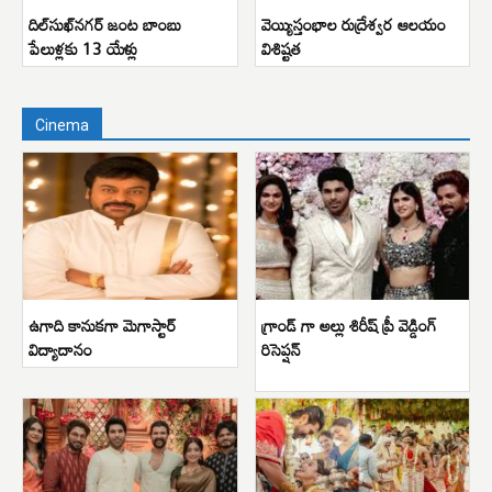
దిల్‌సుఖ్‌నగర్ జంట బాంబు
వెయ్యిస్తంభాల రుద్రేశ్వర ఆలయం
పేలుళ్లకు 13 యేళ్లు
విశిష్టత
Cinema
ఉగాది కానుకగా మెగాస్టార్
గ్రాండ్ గా అల్లు శిరీష్ ప్రీ వెడ్డింగ్
విద్యాదానం
రిసెప్షన్