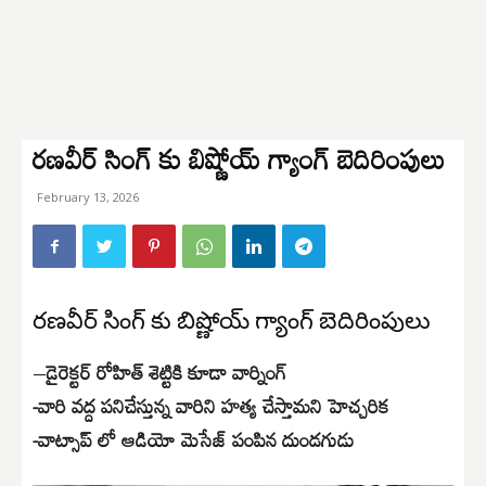
రణవీర్ సింగ్ కు బిష్ణోయ్ గ్యాంగ్ బెదిరింపులు
February 13, 2026
రణవీర్ సింగ్ కు బిష్ణోయ్ గ్యాంగ్ బెదిరింపులు
–
డైరెక్టర్ రోహిత్ శెట్టికి కూడా వార్నింగ్
-వారి వద్ద పనిచేస్తున్న వారిని హత్య చేస్తామని హెచ్చరిక
-వాట్సాప్ లో ఆడియో మెసేజ్ పంపిన దుండగుడు