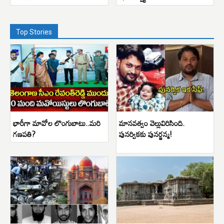
Top Stories
భారీగా మావోల లొంగుబాటు..మరి
మానవత్వం వెల్లువిరిసింది.
గణపతి?
పునర్వికకు పునర్జన్మ!