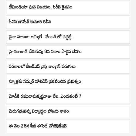
టీమిండియా ఘన విజయం, సిరీస్ కైవసం
సీఎస్‌ సోమేశ్‌ కుమార్‌ రిలీవ్‌
చైనా మాంజా అమ్మితే.. డేంజర్ లో పడ్డట్లే..
హైదరాబాద్‌ చేరుకున్న 8వ నిజాం పార్థివ దేహం
పరకాలలో బీఆర్ఎస్ వైపు కాంగ్రెస్ పరుగులు
స్కూళ్లకు సమ్మర్ హాలిడేస్ ప్రకటించిన ప్రభుత్వం
మోడీకి రఘురామకృష్ణరాజు లేఖ..ఎందుకంటే ?
మెరుగవుతున్న విద్యార్థుల హాజరు శాతం
ఈ నెల 28న పీజీ ఈసెట్ నోటిఫికేషన్