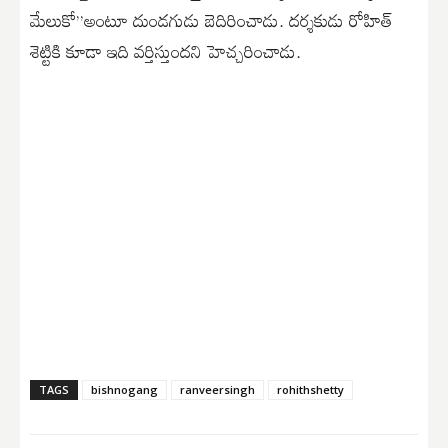
మేలుకో”అంటూ దుండగుడు బెదిరించాడు. దర్శకుడు రోహిత్
శెట్టికి కూడా ఇది వర్తిస్తుందని హెచ్చరించాడు.
TAGS
bishnogang
ranveersingh
rohithshetty