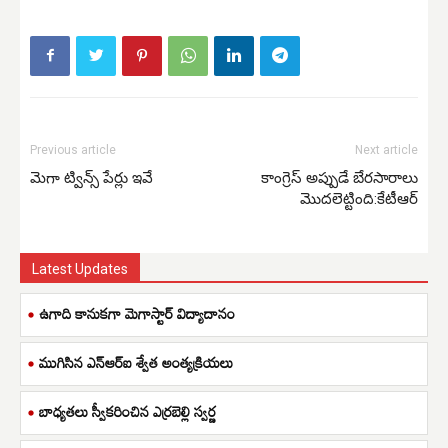
Previous article
Next article
మెగా ట్విన్స్ పేర్లు ఇవే
కాంగ్రెస్ అప్పుడే బేరసారాలు
మొదలెట్టింది:కేటీఆర్
Latest Updates
ఉగాది కానుకగా మెగాస్టార్ విద్యాదానం
ముగిసిన ఎన్ఆర్ఐ శ్వేత అంత్యక్రియలు
బాధ్యతలు స్వీకరించిన ఎర్రబెల్లి స్వర్ణ