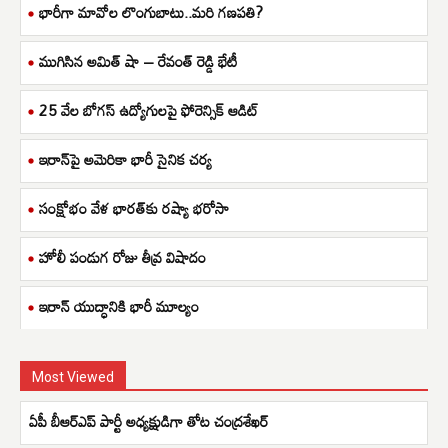
భారీగా మావోల లొంగుబాటు..మరి గణపతి?
ముగిసిన అమిత్ షా – రేవంత్ రెడ్డి భేటీ
25 వేల బోగస్ ఉద్యోగులపై ఫోరెన్సిక్ ఆడిట్
ఇరాన్‌పై అమెరికా భారీ సైనిక చర్య
సంక్షోభం వేళ భారత్‌కు రష్యా భరోసా
హోలీ పండుగ రోజు తీవ్ర విషాదం
ఇరాన్ యుద్ధానికి భారీ మూల్యం
Most Viewed
ఏపీ బీఆర్ఎప్ పార్టీ అధ్యక్షుడిగా తోట చంద్రశేఖర్