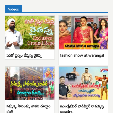
Videos
వరితో వైద్యం చేస్తున్న రైతన్న
fashion show at warangal
సమ్మక్క సారలమ్మ జాతర చూద్దాం
ఇంటర్నేషనల్ బాడిబిల్డర్ రామకృష్ణ
రండి
ఇంటర్వ్యూ