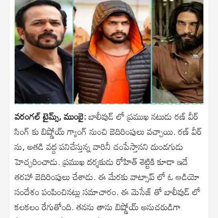
వరంగల్ టైమ్స్, ముంబై:
బాలీవుడ్ లో ప్రముఖ నటుడు రణ్ వీర్
సింగ్ కు బిష్ణోయ్ గ్యాంగ్ నుంచి బెదిరింపులు వచ్చాయి. రణ్ వీర్
ను, అతడి వద్ద పనిచేస్తున్న వారినీ చంపేస్తానని దుండగుడు
హెచ్చరించాడు. ప్రముఖ దర్శకుడు రోహిత్ శెట్టికి కూడా ఇదే
తరహా బెదిరింపులు చేశాడు. ఈ మేరకు వాట్సాప్ లో ఓ ఆడియో
సందేశం పంపించినట్లు సమాచారం. ఈ మెసేజ్ తో బాలీవుడ్ లో
కలకలం రేగుతోంది. తనను తాను బిష్ణోయ్ అనుచరుడిగా