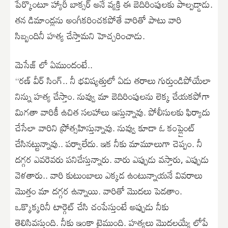
పేర్కొంటూ హ్యారీ బాక్సర్ అనే వ్యక్తి ఈ బెదిరింపులకు పాల్పడ్డాడు.
తన డిమాండ్లను అంగీకరించకపోతే వారితో పాటు వారి
సిబ్బందినీ హత్య చేస్తామని హెచ్చరించాడు.
మెసేజ్ లో ఏముందంటే..
‘‘రణ్ వీర్ సింగ్.. నీ భవిష్యత్తులో ఏడు తరాలు గుర్తుండిపోయేలా
నిన్ను హత్య చేస్తాం. నువ్వు మా బెదిరింపులను లెక్క చేయకపోగా
మిగతా వారికీ ఉచిత సలహాలు ఇస్తున్నావు. పోలీసులకు ఫిర్యాదు
చేసేలా వారిని ప్రోత్సహిస్తున్నావు. నువ్వు కూడా ఓ కంప్లైంట్
చేసినట్టున్నావు.. పర్వాలేదు. ఇక నీకు మామూలుగా చెప్పం. నీ
దగ్గర ఎవరెవరు పనిచేస్తున్నారు. వారు ఎప్పుడు వస్తారు, ఎప్పుడు
వెళతారు.. వారి కుటుంబాలు ఎక్కడ ఉంటున్నాయనే వివరాలు
మొత్తం మా దగ్గర ఉన్నాయి. వారితో మొదలు పెడతాం.
ఒక్కొక్కరినీ టార్గెట్ చేసి చంపేస్తుంటే అప్పుడు నీకు
తెలిసివస్తుంది. నీకు ఇంకా టైముంది. హత్యలు మొదలయ్యే లోపే