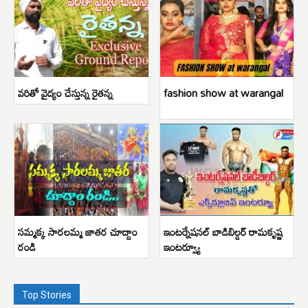
వరితో వైద్యం చేస్తున్న రైతన్న
fashion show at warangal
సమ్మక్క సారలమ్మ జాతర చూద్దాం
ఇంటర్నేషనల్ బాడిబిల్డర్ రామకృష్ణ
రండి
ఇంటర్వ్యూ
Top Stories