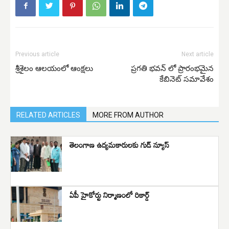
Previous article
Next article
శ్రీశైలం ఆలయంలో ఆంక్షలు
ప్రగతి భవన్ లో ప్రారంభమైన
కేబినెట్ సమావేశం
RELATED ARTICLES
MORE FROM AUTHOR
తెలంగాణ ఉద్యమకారులకు గుడ్ న్యూస్
ఏపీ హైకోర్టు నిర్మాణంలో రికార్డ్