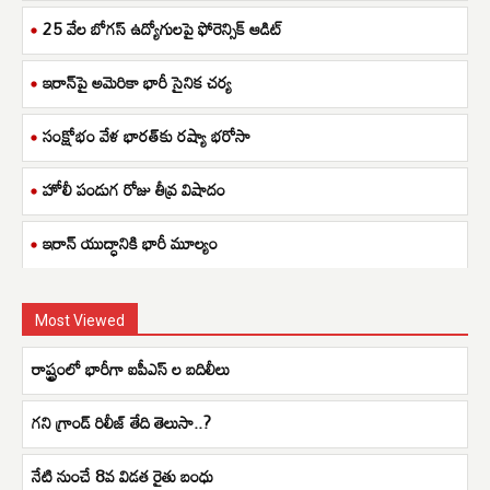
25 వేల బోగస్ ఉద్యోగులపై ఫోరెన్సిక్ ఆడిట్
ఇరాన్‌పై అమెరికా భారీ సైనిక చర్య
సంక్షోభం వేళ భారత్‌కు రష్యా భరోసా
హోలీ పండుగ రోజు తీవ్ర విషాదం
ఇరాన్ యుద్ధానికి భారీ మూల్యం
Most Viewed
రాష్ట్రంలో భారీగా ఐపీఎస్ ల బదిలీలు
గని గ్రాండ్ రిలీజ్ తేది తెలుసా..?
నేటి నుంచే 8వ విడత రైతు బంధు