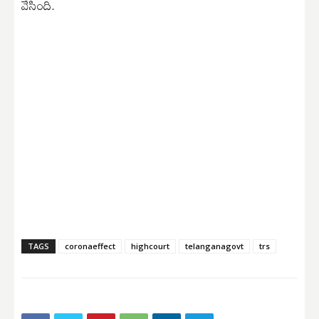
వేసింది.
TAGS
coronaeffect
highcourt
telanganagovt
trs