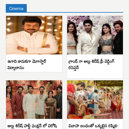
Cinema
ఉగాది కానుకగా మెగాస్టార్
గ్రాండ్ గా అల్లు శిరీష్ ప్రీ వెడ్డింగ్
విద్యాదానం
రిసెప్షన్
అల్లు శిరీష్ హల్దీ ఫంక్షన్ లో విరోషి
వివాహ బంధంతో ఒక్కటైన రష్మిక-