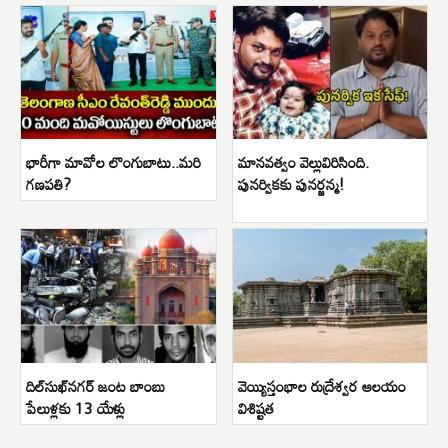
భారీగా మావోల లొంగుబాటు..మరి
మానవత్వం వెల్లువిరిసింది.
గణపతి?
పునర్వికకు పునర్జన్మ!
దిల్‌సుఖ్‌నగర్ జంట బాంబు
వెయ్యిస్తంభాల రుద్రేశ్వర ఆలయం
పేలుళ్లకు 13 యేళ్లు
విశిష్టత