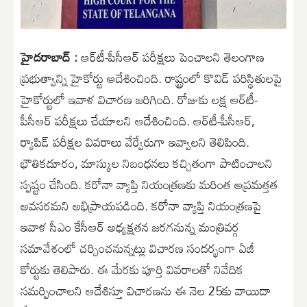
‎హైదరాబాద్ :
ఆర్‌టీ-పీసీఆర్‌ పరీక్షలు పెంచాలని తెలంగాణ
ప్రభుత్వాన్ని హైకోర్టు ఆదేశించింది. రాష్ట్రంలో కొవిడ్‌ పరిస్థితులపై
హైకోర్టులో ఇవాళ విచారణ జరిగింది. రోజుకు లక్ష ఆర్‌టీ-
పీసీఆర్‌ పరీక్షలు చేయాలని ఆదేశించింది. ఆర్‌టీ-పీసీఆర్‌,
ర్యాపిడ్‌ పరీక్షల వివరాలు వేర్వేరుగా ఇవ్వాలని తెలిపింది.
భౌతికదూరం, మాస్కుల నిబంధనలు కచ్చితంగా పాటించాలని
స్పష్టం చేసింది. కరోనా వ్యాప్తి నియంత్రణకు మరింత అప్రమత్తత
అవసరమని అభిప్రాయపడింది. కరోనా వ్యాప్తి నియంత్రణపై
ఇవాళ సీఎం కేసీఆర్‌ అధ్యక్షతన జరగనున్న మంత్రివర్గ
సమావేశంలో చర్చించనున్నట్లు విచారణ సందర్భంగా ఏజీ
కోర్టుకు తెలిపారు. ఈ మేరకు పూర్తి వివరాలతో నివేదిక
సమర్పించాలని ఆదేశిస్తూ విచారణను ఈ నెల 25కు వాయిదా