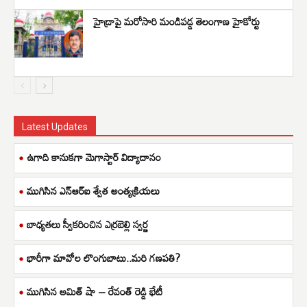
హైడ్రాపై మరోసారి మండిపడ్డ తెలంగాణ హైకోర్టు
Latest Updates
ఉగాది కానుకగా మెగాస్టార్ విద్యాదానం
ముగిసిన ఎన్ఆర్ఐ శ్వేత అంత్యక్రియలు
బాధ్యతలు స్వీకరించిన ఎర్రబెల్లి స్వర్ణ
భారీగా మావోల లొంగుబాటు..మరి గణపతి?
ముగిసిన అమిత్ షా – రేవంత్ రెడ్డి భేటీ