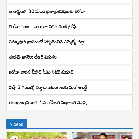
ఆ రాష్ట్రంలో 30 మంది ప్రజాప్రతినిధులకు కరోనా
కరోనా పంజా.. వాయిదా పడిన రంజీ ట్రోఫీ
తిమ్మాపూర్ గ్రామంలో పర్యటించిన ఎమ్మెల్యే చల్లా
తురుమ్ ఖాన్‌లు టీజర్ విడుదల
కరోనా బారిన బీహార్ సీఎం నితీష్ కుమార్
వచ్చే 3 గంటల్లో వర్షాలు..తెలంగాణకు మరో అలర్ట్
తెలంగాణ ప్రజలకు సీఎం కేసీఆర్ సంక్రాంతి విషెష్
Videos