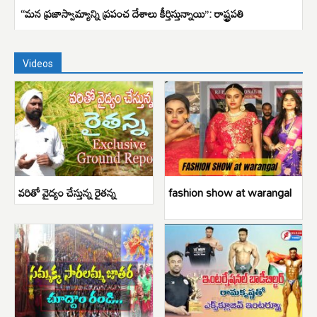
“మన ప్రజాస్వామ్యాన్ని ప్రపంచ దేశాలు కీర్తిస్తున్నాయి”: రాష్ట్రపతి
Videos
వరితో వైద్యం చేస్తున్న రైతన్న
fashion show at warangal