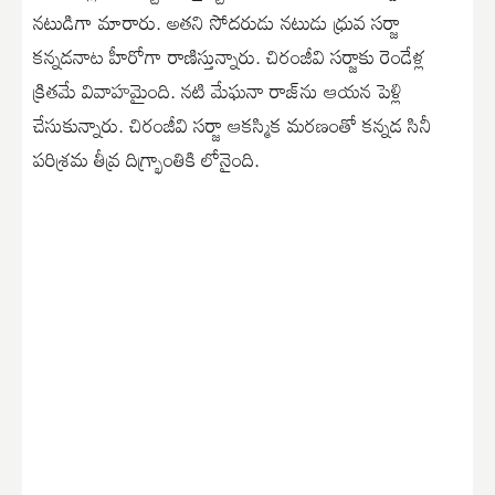
నటుడిగా మారారు. అతని సోదరుడు నటుడు ధ్రువ సర్జా
కన్నడనాట హీరోగా రాణిస్తున్నారు. చిరంజీవి సర్జాకు రెండేళ్ల
క్రితమే వివాహమైంది. నటి మేఘనా రాజ్‌ను ఆయన పెళ్లి
చేసుకున్నారు. చిరంజీవి సర్జా ఆకస్మిక మరణంతో కన్నడ సినీ
పరిశ్రమ తీవ్ర దిగ్భ్రాంతికి లోనైంది.