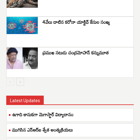
4వేలు దాటిన కరోనా యాక్టివ్ కేసుల సంఖ్య
ప్రముఖ నటుడు చంద్రమోహన్‌ కన్నుమూత
Latest Updates
ఉగాది కానుకగా మెగాస్టార్ విద్యాదానం
ముగిసిన ఎన్ఆర్ఐ శ్వేత అంత్యక్రియలు