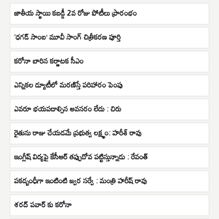
జాతీయ స్థాయి కబడ్డీ 2వ రోజు పోటీలు ప్రారంభం
‘ధగడ్ సాంబ’ మూవీ సాంగ్ చిత్రీకరణ పూర్తి
కరోనా బారిన కర్ణాటక సీఎం
ఎన్నికల డ్యూటీలో మరణిస్తే పరిహారం పెంపు
ఎవరూ భయపడాల్సిన అవసరం లేదు : చిరు
రైతు‌ను రాజు‌ చేయడమే ప్రభుత్వ లక్ష్ఖం: హరీశ్ రావు
ఇంగ్లీష్‌ విద్యపై కేసీఆర్ తప్పుదోవ పట్టిస్తున్నాడు : రేవంత్
పకడ్బంధీగా ఇంటింటి జ్వర సర్వే : మంత్రి హరీష్ రావు
శరద్ పవార్ కు కరోనా