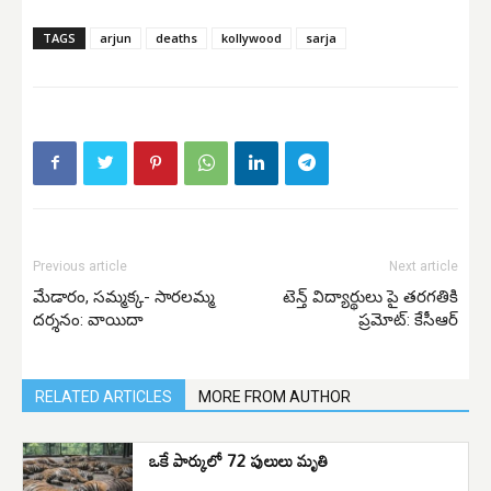
TAGS
arjun
deaths
kollywood
sarja
Previous article
Next article
మేడారం, సమ్మక్క- సారలమ్మ
టెన్త్ విద్యార్థులు పై తరగతికి
దర్శనం: వాయిదా
ప్రమోట్: కేసీఆర్
RELATED ARTICLES
MORE FROM AUTHOR
ఒకే పార్కులో 72 పులులు మృతి