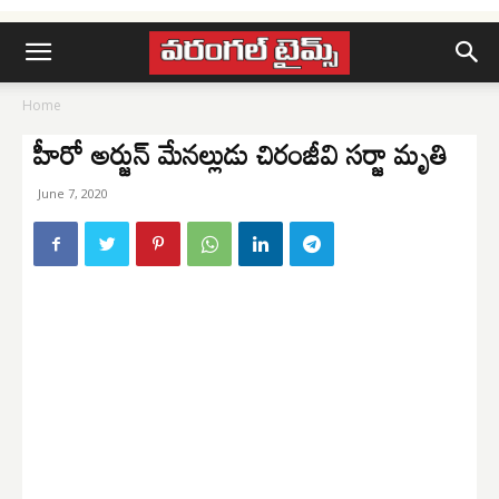
Home
హీరో అర్జున్ మేనల్లుడు చిరంజీవి సర్జా మృతి
June 7, 2020