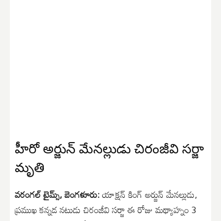
హీరో అర్జున్ మేనల్లుడు చిరంజీవి సర్జా
మృతి
వరంగల్ టైమ్స్, బెంగళూరు:
యాక్షన్ కింగ్ అర్జున్ మేనల్లుడు,
ప్రముఖ కన్నడ నటుడు చిరంజీవి సర్జా ఈ రోజు మథ్యాహ్నం 3