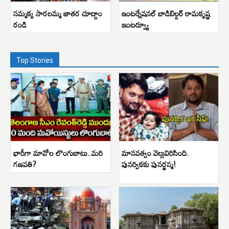
సమ్మక్క సారలమ్మ జాతర చూద్దాం
ఇంటర్నేషనల్ బాడిబిల్డర్ రామకృష్ణ
రండి
ఇంటర్వ్యూ
Top Stories
భారీగా మావోల లొంగుబాటు..మరి
మానవత్వం వెల్లువిరిసింది.
గణపతి?
పునర్వికకు పునర్జన్మ!