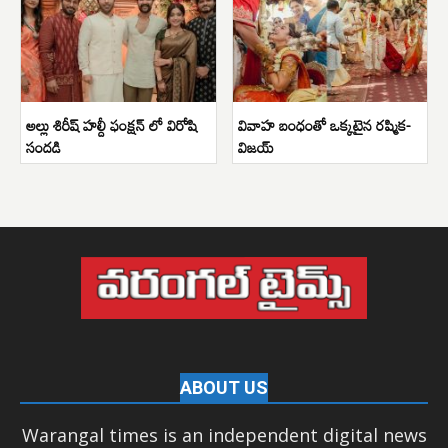
అల్లు శిరీష్ హల్దీ ఫంక్షన్ లో విరోషి
వివాహ బంధంతో ఒక్కటైన రష్మిక-
సందడి
విజయ్
ABOUT US
Warangal times is an independent digital news