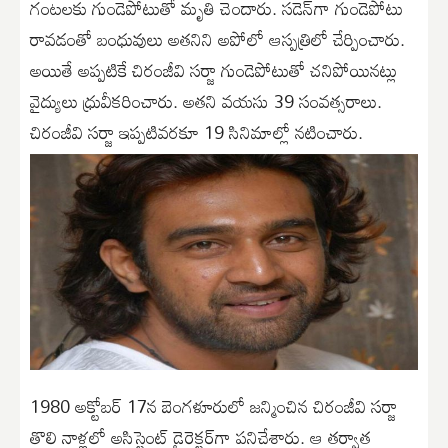
గంటలకు గుండెపోటుతో మృతి చెందారు. సడెన్‌గా గుండెపోటు
రావడంతో బంధువులు అతనిని అపోలో ఆస్పత్రిలో చేర్పించారు.
అయితే అప్పటికే చిరంజీవి సర్జా గుండెపోటుతో చనిపోయినట్లు
వైద్యులు ధ్రువీకరించారు. అతని వయసు 39 సంవత్సరాలు.
చిరంజీవి సర్జా ఇప్పటివరకూ 19 సినిమాల్లో నటించారు.
1980 అక్టోబర్ 17న బెంగళూరులో జన్మించిన చిరంజీవి సర్జా
తొలి నాళ్లలో అసిస్టెంట్ డైరెక్టర్‌గా పనిచేశారు. ఆ తర్వాత