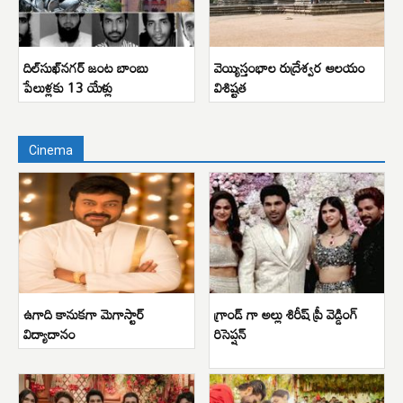
దిల్‌సుఖ్‌నగర్ జంట బాంబు
వెయ్యిస్తంభాల రుద్రేశ్వర ఆలయం
పేలుళ్లకు 13 యేళ్లు
విశిష్టత
Cinema
ఉగాది కానుకగా మెగాస్టార్
గ్రాండ్ గా అల్లు శిరీష్ ప్రీ వెడ్డింగ్
విద్యాదానం
రిసెప్షన్