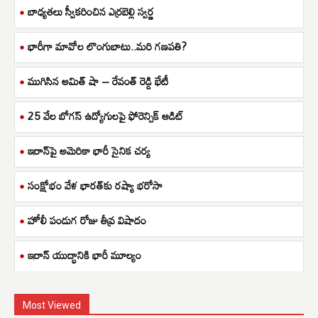
బాధ్యతలు స్వీకరించిన ఎర్రబెల్లి స్వర్ణ
భారీగా మావోల లొంగుబాటు..మరి గణపతి?
ముగిసిన అమిత్ షా – రేవంత్ రెడ్డి భేటీ
25 వేల బోగస్ ఉద్యోగులపై ఫోరెన్సిక్ ఆడిట్
ఇరాన్‌పై అమెరికా భారీ సైనిక చర్య
సంక్షోభం వేళ భారత్‌కు రష్యా భరోసా
హోలీ పండుగ రోజు తీవ్ర విషాదం
ఇరాన్ యుద్ధానికి భారీ మూల్యం
Most Viewed