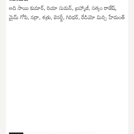
ఆది సాయి కుమార్, రియా సుమన్, బ్రహ్మాజీ, సత్యం రాజేష్,
మైమ్ గోపి, నర్రా, శత్రు, బెనర్జీ, గిరిధర్, రేడియో మిర్చి హేమంత్