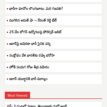
భారీగా మావోల లొంగుబాటు..మరి గణపతి?
ముగిసిన అమిత్ షా – రేవంత్ రెడ్డి భేటీ
25 వేల బోగస్ ఉద్యోగులపై ఫోరెన్సిక్ ఆడిట్
ఇరాన్‌పై అమెరికా భారీ సైనిక చర్య
సంక్షోభం వేళ భారత్‌కు రష్యా భరోసా
హోలీ పండుగ రోజు తీవ్ర విషాదం
ఇరాన్ యుద్ధానికి భారీ మూల్యం
Most Viewed
వచ్చే 3 గంటల్లో వర్షాలు..తెలంగాణకు మరో అలర్ట్