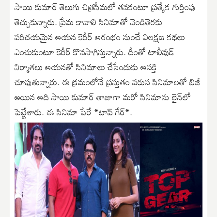
సాయి కుమార్ తెలుగు చిత్రసీమలో తనకంటూ ప్రత్యేక గుర్తింపు
తెచ్చుకున్నారు. ప్రేమ కావాలి సినిమాతో వెండితెరకు
పరిచయమైన ఆయన కెరీర్ ఆరంభం నుంచే విలక్షణ కథలు
ఎంచుకుంటూ కెరీర్ కొనసాగిస్తున్నారు. దీంతో టాలీవుడ్
నిర్మాతలు ఆయనతో సినిమాలు చేసేందుకు ఆసక్తి
చూపుతున్నారు. ఈ క్రమంలోనే ప్రస్తుతం వరుస సినిమాలతో బిజీ
అయిన ఆది సాయి కుమార్ తాజాగా మరో సినిమాను లైన్‌లో
పెట్టేశారు. ఈ సినిమా పేరే *టాప్ గేర్*.