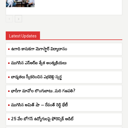
Latest Updates
ఉగాది కానుకగా మెగాస్టార్ విద్యాదానం
ముగిసిన ఎన్ఆర్ఐ శ్వేత అంత్యక్రియలు
బాధ్యతలు స్వీకరించిన ఎర్రబెల్లి స్వర్ణ
భారీగా మావోల లొంగుబాటు..మరి గణపతి?
ముగిసిన అమిత్ షా – రేవంత్ రెడ్డి భేటీ
25 వేల బోగస్ ఉద్యోగులపై ఫోరెన్సిక్ ఆడిట్