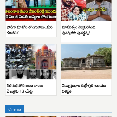
భారీగా మావోల లొంగుబాటు..మరి
మానవత్వం వెల్లువిరిసింది.
గణపతి?
పునర్వికకు పునర్జన్మ!
దిల్‌సుఖ్‌నగర్ జంట బాంబు
వెయ్యిస్తంభాల రుద్రేశ్వర ఆలయం
పేలుళ్లకు 13 యేళ్లు
విశిష్టత
Cinema