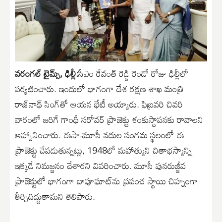
వరంగల్ టైమ్స్, ఢిల్లీ:
సీఎం రేవంత్ రెడ్డి రెండో రోజు ఢిల్లీలో
పర్యటించారు. ఇందులో భాగంగా దేశ రక్షణ శాఖ మంత్రి
రాజ్‌నాథ్ సింగ్‌తో ఆయన భేటీ అయ్యారు. ఫిబ్రవరి చివరి
వారంలో జరిగే గాంధీ సరోవర్ ప్రాజెక్టు శంకుస్థాపనకు రావాలని
ఆహ్వానించారు. ఈసా-మూసీ నదుల సంగమ స్థలంలో ఈ
ప్రాజెక్టు చేపడుతున్నట్లు, 1948లో మహాత్ముని చితాభస్మాన్ని
ఇక్కడే నిమజ్జనం చేశారని వివరించారు. మూసీ పునరుజ్జీవ
ప్రాజెక్టులో భాగంగా బాపూఘాట్‌ను ప్రపంచ స్థాయి చిహ్నంగా
తీర్చిదిద్దుతామని తెలిపారు.