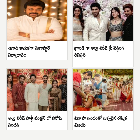
ఉగాది కానుకగా మెగాస్టార్
గ్రాండ్ గా అల్లు శిరీష్ ప్రీ వెడ్డింగ్
విద్యాదానం
రిసెప్షన్
అల్లు శిరీష్ హల్దీ ఫంక్షన్ లో విరోషి
వివాహ బంధంతో ఒక్కటైన రష్మిక-
సందడి
విజయ్