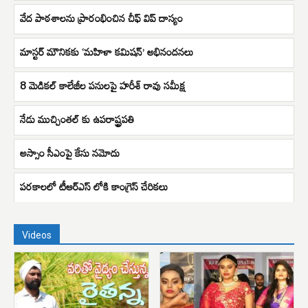
వేద పాఠశాలను ప్రారంభించిన చీఫ్ విప్ దాస్యం
మాస్టర్‌ మౌనికకు ‘మహిళా కమిషన్’ అభినందనలు
8 మెడికల్ కాలేజీల పనులపై హరీశ్ రావు సమీక్ష
నేడు ముచ్చింతల్ కు ఉపరాష్ట్రపతి
అస్సాం సీఎంపై కేసు నమోదు
పరకాలలో టీఆర్ఎస్ లోకి కాంగ్రెస్ చేరికలు
Videos