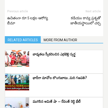
Previous article
Next article
ఉచితంగా రూ.5 లక్షల ఆరోగ్య
కడియం కావ్య ప్రశ్నతో
బీమా
జాతీయస్థాయిలో చర్చ
RELATED ARTICLES
MORE FROM AUTHOR
బాధ్యతలు స్వీకరించిన ఎర్రబెల్లి స్వర్ణ
భారీగా మావోల లొంగుబాటు..మరి గణపతి?
ముగిసిన అమిత్ షా – రేవంత్ రెడ్డి భేటీ