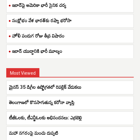
ఇరాన్‌పై అమెరికా భారీ సైనిక చర్య
సంక్షోభం వేళ భారత్‌కు రష్యా భరోసా
హోలీ పండుగ రోజు తీవ్ర విషాదం
ఇరాన్ యుద్ధానికి భారీ మూల్యం
Most Viewed
మైనస్ 35 డిగ్రీల ఉష్ణోగ్రతలో రిపబ్లిక్ వేడుకలు
తెలంగాణలో కొనసాగుతున్న కరోనా వ్యాప్తి
టీజీఓలకు, టీఎన్జీఓలకు అభినందనలు: ఎర్రబెల్లి
మహా నగరంపై మంచు దుప్పటి