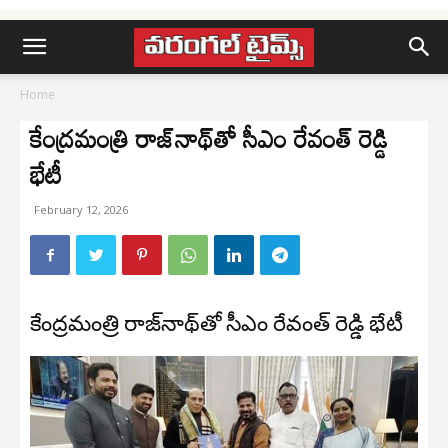
Home
కేంద్రమంత్రి రాజ్‌నాథ్‌తో సీఎం రేవంత్ రెడ్డి
భేటీ
February 12, 2026
కేంద్రమంత్రి రాజ్‌నాథ్‌తో సీఎం రేవంత్ రెడ్డి భేటీ