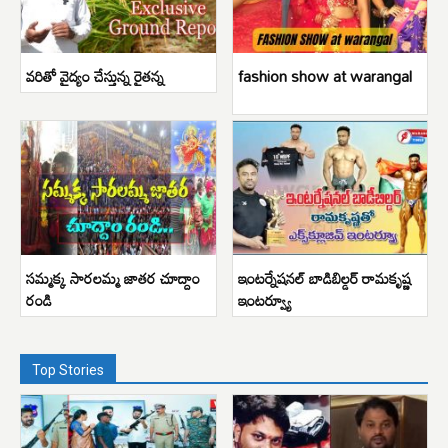
వరితో వైద్యం చేస్తున్న రైతన్న
fashion show at warangal
సమ్మక్క సారలమ్మ జాతర చూద్దాం
ఇంటర్నేషనల్ బాడిబిల్డర్ రామకృష్ణ
రండి
ఇంటర్వ్యూ
Top Stories