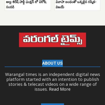
అల్లు శిరీష్ హల్దీ ఫంక్షన్ లో విరోషి
వివాహ బంధంతో ఒక్కటైన రష్మిక-
సందడి
విజయ్
ABOUT US
Warangal times is an independent digital news
platform started with an intention to publish
stories & telecast videos on a wide range of
issues.
Read More