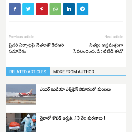
Previous article
Next article
ప్లీనరీ ఏర్పాట్లపై నేతలతో కేటీఆర్
నిత్యం అప్రమత్తంగా
సమావేశం
సేవలందించండి : టీటీడీ ఈవో
RELATED ARTICLES
MORE FROM AUTHOR
ఎయిర్ ఇండియా ఎక్స్‌ప్రెస్ విమానంలో మంటలు
చైనాలో కొవిడ్‌ ఉద్ధృతి..13 వేల మరణాలు !