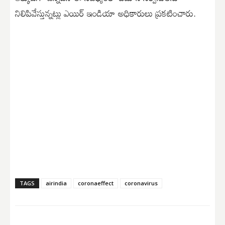
నిలిపివేస్తున్నట్లు ఎయిర్ ఇండియా అధికారులు ప్రకటించారు.
TAGS
airindia
coronaeffect
coronavirus