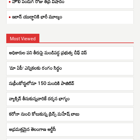
హోలీ పండుగ రోజు తీవ్ర విషాదం
ఇరాన్ యుద్ధానికి భారీ మూల్యం
Most Viewed
అధికారుల పని తీరుపై మండిపడ్డ ప్రభుత్వ చీఫ్ విప్
‘మా ఏపీ’ ఎన్నికలకు రంగం సిద్ధం
సుప్రీంకోర్టులోనూ 150 మందికి పాజిటివ్
వ్యాక్సిన్ తీసుకున్నవారికే దర్శన భాగ్యం
కరోనా నుంచి కోలుకున్న ప్రిన్స్ మహేష్ బాబు
అప్రమత్తమైన తెలంగాణ ఆర్టీసీ