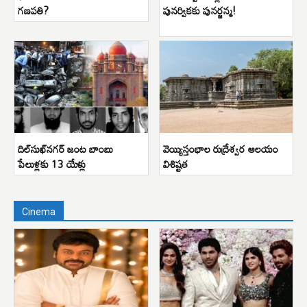
గణపతి?
పునర్వికకు పునర్జన్మ!
దిల్‌సుఖ్‌నగర్ జంట బాంబు
వెయ్యిస్తంభాల రుద్రేశ్వర ఆలయం
పేలుళ్లకు 13 యేళ్లు
విశిష్టత
Cinema