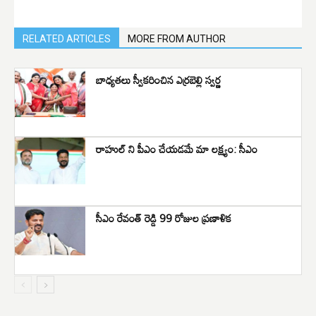
RELATED ARTICLES
MORE FROM AUTHOR
బాధ్యతలు స్వీకరించిన ఎర్రబెల్లి స్వర్ణ
రాహుల్ ని పీఎం చేయడమే మా లక్ష్యం: సీఎం
సీఎం రేవంత్ రెడ్డి 99 రోజుల ప్రణాళిక