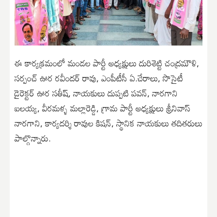
ఈ కార్యక్రమంలో మండల పార్టీ అధ్యక్షులు దురిశెట్టి చంద్రమౌళి,
సర్పంచ్ ఊర రవీందర్ రావు, ఎంపీటీసీ ఏ.చేరాలు, సొసైటీ
డైరెక్టర్ ఊర సతీష్, నాయకులు దుప్పటి పవన్, నారగాని
ఐలయ్య, వీరమళ్ళ మల్లారెడ్డి, గ్రామ పార్టీ అధ్యక్షులు శ్రీనివాస్
నారగాని, కార్యదర్శి రావుల కిషన్, స్థానిక నాయకులు తదితరులు
పాల్గొన్నారు.