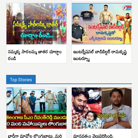
సమ్మక్క సారలమ్మ జాతర చూద్దాం
ఇంటర్నేషనల్ బాడిబిల్డర్ రామకృష్ణ
రండి
ఇంటర్వ్యూ
Top Stories
భారీగా మావోల లొంగుబాటు..మరి
మానవత్వం వెల్లువిరిసింది.