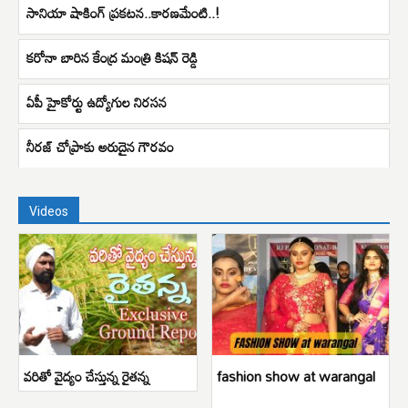
సానియా షాకింగ్ ప్రకటన..కారణమేంటి..!
కరోనా బారిన కేంద్ర మంత్రి కిషన్ రెడ్డి
ఏపీ హైకోర్టు ఉద్యోగుల నిరసన
నీరజ్ చోప్రాకు అరుదైన గౌరవం
Videos
వరితో వైద్యం చేస్తున్న రైతన్న
fashion show at warangal