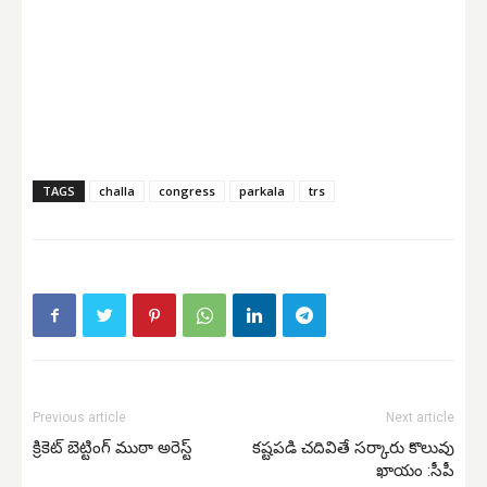
TAGS
challa
congress
parkala
trs
Previous article
Next article
క్రికెట్ బెట్టింగ్ ముఠా అరెస్ట్
కష్టపడి చదివితే సర్కారు కొలువు
ఖాయం :సీపీ