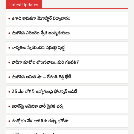
Latest Updates
ఉగాది కానుకగా మెగాస్టార్ విద్యాదానం
ముగిసిన ఎన్ఆర్ఐ శ్వేత అంత్యక్రియలు
బాధ్యతలు స్వీకరించిన ఎర్రబెల్లి స్వర్ణ
భారీగా మావోల లొంగుబాటు..మరి గణపతి?
ముగిసిన అమిత్ షా – రేవంత్ రెడ్డి భేటీ
25 వేల బోగస్ ఉద్యోగులపై ఫోరెన్సిక్ ఆడిట్
ఇరాన్‌పై అమెరికా భారీ సైనిక చర్య
సంక్షోభం వేళ భారత్‌కు రష్యా భరోసా