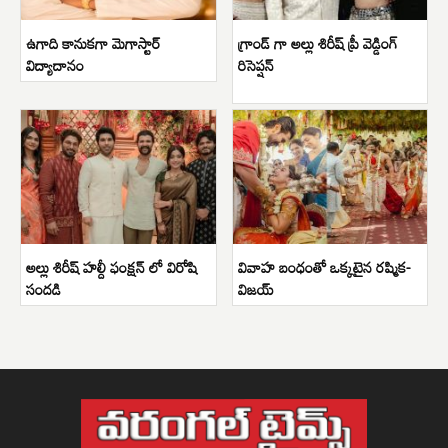
ఉగాది కానుకగా మెగాస్టార్
గ్రాండ్ గా అల్లు శిరీష్ ప్రీ వెడ్డింగ్
విద్యాదానం
రిసెప్షన్
అల్లు శిరీష్ హల్దీ ఫంక్షన్ లో విరోషి
వివాహ బంధంతో ఒక్కటైన రష్మిక-
సందడి
విజయ్