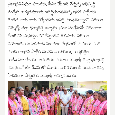
ప్రజాప్రతినిధుల పాలనకు, సీఎం కేసీఆర్ చేస్తున్న అభివృద్ధి,
సంక్షేమ కార్యక్రమాలకు ఆకర్షితులవుతున్న ఇతర పార్టీలకు
చెందిన వారు కారు ఎక్కేందుకు ఆసక్తి చూపుతున్నారని పరకాల
ఎమ్మెల్యే చల్లా ధర్మారెడ్డి అన్నారు. ప్రజా సంక్షేమమే ఎజెండాగా
టీఆర్ఎస్ ప్రభుత్వం పనిచేస్తుందని తెలిపారు. పరకాల
నియోజకవర్గం నడికూడ మండలం కేంద్రంలో సుమారు వంద
మంది కాంగ్రెస్ పార్టీకి చెందిన నాయకులు, కార్యకర్తలు
రాజీనామా చేశారు. అనంతరం పరకాల ఎమ్మెల్యే చల్లా ధర్మారెడ్డి
సమక్షంలో టీఆర్ఎస్ లో చేరారు. వారికి గులాబీ కండువా కప్పి
సాదరంగా పార్టీలోకి ఎమ్మెల్యే ఆహ్వానించారు.