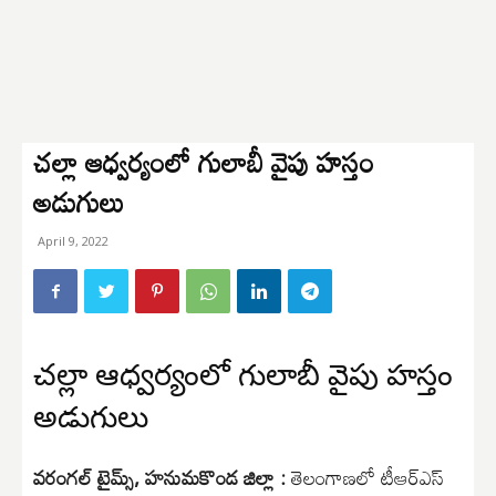
చల్లా ఆధ్వర్యంలో గులాబీ వైపు హస్తం
అడుగులు
April 9, 2022
చల్లా ఆధ్వర్యంలో గులాబీ వైపు హస్తం
అడుగులు
వరంగల్ టైమ్స్, హనుమకొండ జిల్లా :
తెలంగాణలో టీఆర్ఎస్