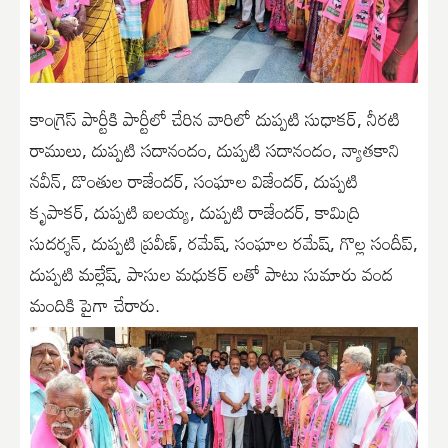
కాంగ్రెస్ పార్టీకి పార్టీలో చేరిన వారిలో దుప్పటి సుధాకర్, నీరటి
రాములు, దుప్పటి సదానందం, దుప్పటి సదానందం, న్యాతకాని
నవీన్, డొంతుల రాజేందర్, సంఘాల విజేందర్, దుప్పటి
కృపాకర్, దుప్పటి ఐలయ్య, దుప్పటి రాజేందర్, కామిద్రి
సుదర్శన్, దుప్పటి ప్రవీణ్, రమేష్, సంఘాల రమేష్, గొల్ల సందీప్,
దుప్పటి మల్లేష్, పాసుల మధుకర్ లతో పాటు సుమారు వంద
మందికి పైగా చేరారు.