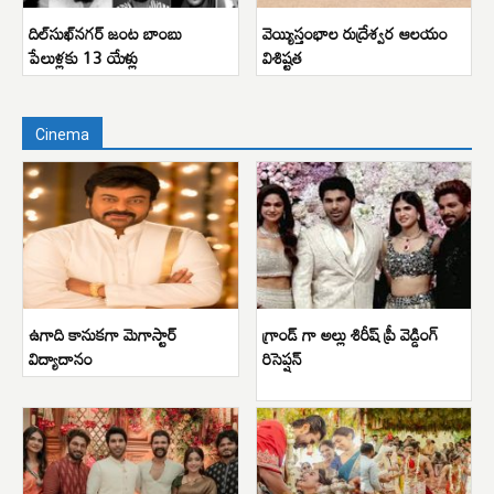
దిల్‌సుఖ్‌నగర్ జంట బాంబు
వెయ్యిస్తంభాల రుద్రేశ్వర ఆలయం
పేలుళ్లకు 13 యేళ్లు
విశిష్టత
Cinema
ఉగాది కానుకగా మెగాస్టార్
గ్రాండ్ గా అల్లు శిరీష్ ప్రీ వెడ్డింగ్
విద్యాదానం
రిసెప్షన్