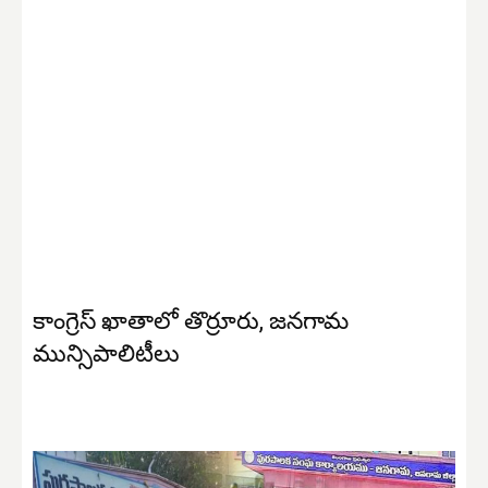
కాంగ్రెస్ ఖాతాలో తొర్రూరు, జనగామ
మున్సిపాలిటీలు