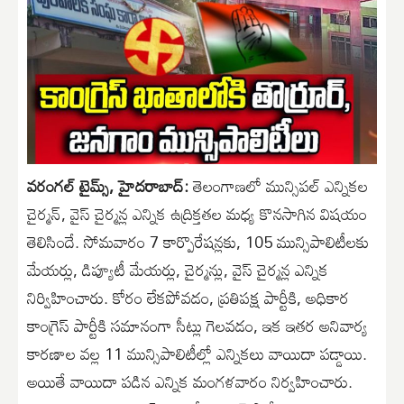
వరంగల్ టైమ్స్, హైదరాబాద్:
తెలంగాణలో మున్సిపల్ ఎన్నికల
చైర్మన్, వైస్ చైర్మన్ల ఎన్నిక ఉద్రిక్తతల మధ్య కొనసాగిన విషయం
తెలిసిందే. సోమవారం 7 కార్పొరేషన్లకు, 105 మున్సిపాలిటీలకు
మేయర్లు, డిప్యూటీ మేయర్లు, చైర్మన్లు, వైస్ చైర్మన్ల ఎన్నిక
నిర్విహించారు. కోరం లేకపోవడం, ప్రతిపక్ష పార్టీకి, అధికార
కాంగ్రెస్ పార్టీకి సమానంగా సీట్లు గెలవడం, ఇక ఇతర అనివార్య
కారణాల వల్ల 11 మున్సిపాలిటీల్లో ఎన్నికలు వాయిదా పడ్డాయి.
అయితే వాయిదా పడిన ఎన్నిక మంగళవారం నిర్వహించారు.