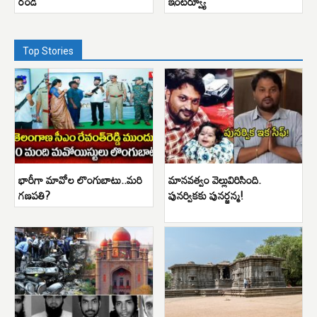
రండి
ఇంటర్వ్యూ
Top Stories
భారీగా మావోల లొంగుబాటు..మరి
మానవత్వం వెల్లువిరిసింది.
గణపతి?
పునర్వికకు పునర్జన్మ!