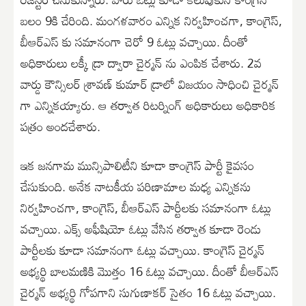
బలం 9కి చేరింది. మంగళవారం ఎన్నిక నిర్వహించగా, కాంగ్రెస్,
బీఆర్ఎస్ కు సమానంగా చెరో 9 ఓట్లు వచ్చాయి. దీంతో
అధికారులు లక్కీ డ్రా ద్వారా చైర్మన్ ను ఎంపిక చేశారు. 2వ
వార్డు కౌన్సిలర్ శ్రావణ్ కుమార్ డ్రాలో విజయం సాధించి చైర్మన్
గా ఎన్నికయ్యారు. ఆ తర్వాత రిటర్నింగ్ అధికారులు అధికారిక
పత్రం అందచేశారు.
ఇక జనగామ మున్సిపాలిటీని కూడా కాంగ్రెస్ పార్టీ కైవసం
చేసుకుంది. అనేక నాటకీయ పరిణామాల మధ్య ఎన్నికను
నిర్వహించగా, కాంగ్రెస్, బీఆర్ఎస్ పార్టీలకు సమానంగా ఓట్లు
వచ్చాయి. ఎక్స్ అఫీషియో ఓట్లు వేసిన తర్వాత కూడా రెండు
పార్టీలకు కూడా సమానంగా ఓట్లు వచ్చాయి. కాంగ్రెస్ చైర్మన్
అభ్యర్థి బాలమణికి మొత్తం 16 ఓట్లు వచ్చాయి. దీంతో బీఆర్ఎస్
చైర్మన్ అభ్యర్థి గోపగాని సుగుణాకర్ సైతం 16 ఓట్లు వచ్చాయి.