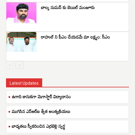
బాల్క సుమన్ కు బెయిల్ మంజూరు
రాహుల్ ని పీఎం చేయడమే మా లక్ష్యం: సీఎం
Latest Updates
ఉగాది కానుకగా మెగాస్టార్ విద్యాదానం
ముగిసిన ఎన్ఆర్ఐ శ్వేత అంత్యక్రియలు
బాధ్యతలు స్వీకరించిన ఎర్రబెల్లి స్వర్ణ