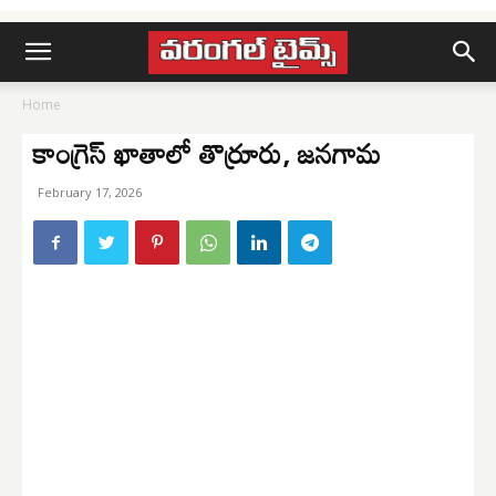
Home
కాంగ్రెస్ ఖాతాలో తొర్రూరు, జనగామ
February 17, 2026