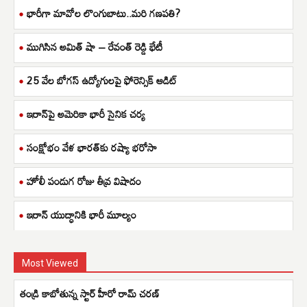
భారీగా మావోల లొంగుబాటు..మరి గణపతి?
ముగిసిన అమిత్ షా – రేవంత్ రెడ్డి భేటీ
25 వేల బోగస్ ఉద్యోగులపై ఫోరెన్సిక్ ఆడిట్
ఇరాన్‌పై అమెరికా భారీ సైనిక చర్య
సంక్షోభం వేళ భారత్‌కు రష్యా భరోసా
హోలీ పండుగ రోజు తీవ్ర విషాదం
ఇరాన్ యుద్ధానికి భారీ మూల్యం
Most Viewed
తండ్రి కాబోతున్న స్టార్ హీరో రామ్ చరణ్