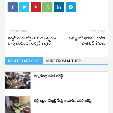
Previous article
Next article
ఇన్నర్ రింగు రోడ్డు పనులు త్వరగా
ఖమ్మంలో ఇవాళ 8 కరోనా
పూర్తి చేయండి : అర్బన్ కలెక్టర్
పాజిటివ్‌ కేసులు
RELATED ARTICLES
MORE FROM AUTHOR
కల్వకుంట్ల కవిత అరెస్ట్
కల్తీ అల్లం, వెల్లుల్లి పేస్టు తయారీ.. ఒకరి అరెస్ట్