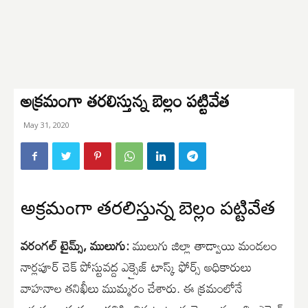
అక్రమంగా తరలిస్తున్న బెల్లం పట్టివేత
May 31, 2020
అక్రమంగా తరలిస్తున్న బెల్లం పట్టివేత
వరంగల్ టైమ్స్, ములుగు:
ములుగు జిల్లా తాడ్వాయి మండలం
నార్లపూర్ చెక్ పోస్టువద్ద ఎక్సైజ్ టాస్క్ ఫోర్స్ అధికారులు
వాహనాల తనిఖీలు ముమ్మరం చేశారు. ఈ క్రమంలోనే