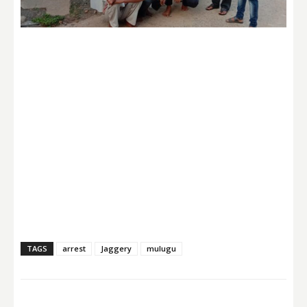
TAGS
arrest
Jaggery
mulugu