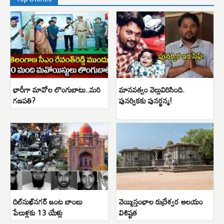
భారీగా మావోల లొంగుబాటు..మరి
మానవత్వం వెల్లువిరిసింది.
గణపతి?
పునర్వికకు పునర్జన్మ!
దిల్‌సుఖ్‌నగర్ జంట బాంబు
వెయ్యిస్తంభాల రుద్రేశ్వర ఆలయం
పేలుళ్లకు 13 యేళ్లు
విశిష్టత