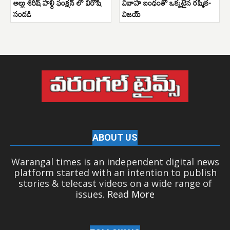
అల్లు శిరీష్ హల్దీ ఫంక్షన్ లో విరోషి
వివాహ బంధంతో ఒక్కటైన రష్మిక-
సందడి
విజయ్
ABOUT US
Warangal times is an independent digital news
platform started with an intention to publish
stories & telecast videos on a wide range of
issues.
Read More