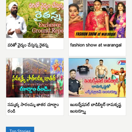
వరితో వైద్యం చేస్తున్న రైతన్న
fashion show at warangal
సమ్మక్క సారలమ్మ జాతర చూద్దాం
ఇంటర్నేషనల్ బాడిబిల్డర్ రామకృష్ణ
రండి
ఇంటర్వ్యూ
Top Stories