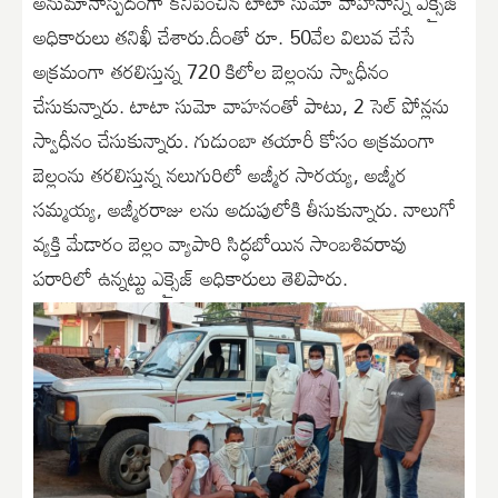
అనుమానాస్పదంగా కనిపించిన టాటా సుమో వాహనాన్ని ఎక్సైజ్
అధికారులు తనిఖీ చేశారు.దీంతో రూ. 50వేల విలువ చేసే
అక్రమంగా తరలిస్తున్న 720 కిలోల బెల్లంను స్వాధీనం
చేసుకున్నారు. టాటా సుమో వాహనంతో పాటు, 2 సెల్ పోన్లను
స్వాధీనం చేసుకున్నారు. గుడుంబా తయారీ కోసం అక్రమంగా
బెల్లంను తరలిస్తున్న నలుగురిలో అజ్మీర సారయ్య, అజ్మీర
సమ్మయ్య, అజ్మీరరాజు లను అదుపులోకి తీసుకున్నారు. నాలుగో
వ్యక్తి మేడారం బెల్లం వ్యాపారి సిద్ధబోయిన సాంబశివరావు
పరారిలో ఉన్నట్టు ఎక్సైజ్ అధికారులు తెలిపారు.