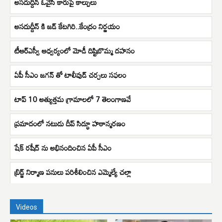
అసదుద్దీన్ ఓవైసీ కారుపై కాల్పులు
అసదుద్దీన్ కి జడ్ కేటగిరి..కేంద్రం నిర్ణయం
టీఆర్ఎస్వీ ఆధ్వర్యంలో మోడీ దిష్టిబొమ్మ దహనం
ఏపీ సీఎం జగన్ తో టాలీవుడ్ చర్చలు సఫలం
టాప్ 10 అత్యుత్తమ గ్రామాలలో 7 తెలంగాణవే
ప్రమాదంలో నటుడు దీప్ సిద్ధూ హఠాన్మరణం
షేక్‌ రషీద్‌ ను అభినందించిన ఏపీ సీఎం
బ్రిడ్జ్ నిర్మాణ పనులు పరిశీలించిన ఎమ్మెల్యే చల్లా
Videos