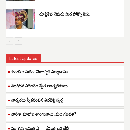
డూప్లికేట్ దేవుడు మీద పోక్సో కేసు..
Latest Updates
ఉగాది కానుకగా మెగాస్టార్ విద్యాదానం
ముగిసిన ఎన్ఆర్ఐ శ్వేత అంత్యక్రియలు
బాధ్యతలు స్వీకరించిన ఎర్రబెల్లి స్వర్ణ
భారీగా మావోల లొంగుబాటు..మరి గణపతి?
ముగిసిన అమిత్ షా – రేవంత్ రెడ్డి భేటీ