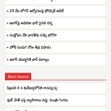
25 వేల బోగస్ ఉద్యోగులపై ఫోరెన్సిక్ ఆడిట్
ఇరాన్‌పై అమెరికా భారీ సైనిక చర్య
సంక్షోభం వేళ భారత్‌కు రష్యా భరోసా
హోలీ పండుగ రోజు తీవ్ర విషాదం
ఇరాన్ యుద్ధానికి భారీ మూల్యం
Most Viewed
ఫిబ్రవరి 4 న థియేటర్లలోనికి రానున్న’స్వ’
ఫుట్ పాత్ లపై వ్యాపారాలు వద్దు: మంత్రి గంగుల