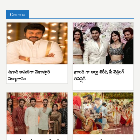
Cinema
ఉగాది కానుకగా మెగాస్టార్
గ్రాండ్ గా అల్లు శిరీష్ ప్రీ వెడ్డింగ్
విద్యాదానం
రిసెప్షన్