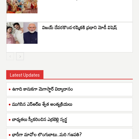
విజయ్ దేవరకొండ-రష్మికకి ప్రధాని మోడీ విషెష్
Latest Updates
ఉగాది కానుకగా మెగాస్టార్ విద్యాదానం
ముగిసిన ఎన్ఆర్ఐ శ్వేత అంత్యక్రియలు
బాధ్యతలు స్వీకరించిన ఎర్రబెల్లి స్వర్ణ
భారీగా మావోల లొంగుబాటు..మరి గణపతి?