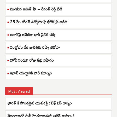
ముగిసిన అమిత్ షా – రేవంత్ రెడ్డి భేటీ
25 వేల బోగస్ ఉద్యోగులపై ఫోరెన్సిక్ ఆడిట్
ఇరాన్‌పై అమెరికా భారీ సైనిక చర్య
సంక్షోభం వేళ భారత్‌కు రష్యా భరోసా
హోలీ పండుగ రోజు తీవ్ర విషాదం
ఇరాన్ యుద్ధానికి భారీ మూల్యం
Most Viewed
భారత్ కే సొంతమైన యువశక్తి : చీఫ్ విప్ దాస్యం
తెలంగాణలో మళ్లీ మొదలుకానున్న ఆన్లైన్ క్లాసులు !