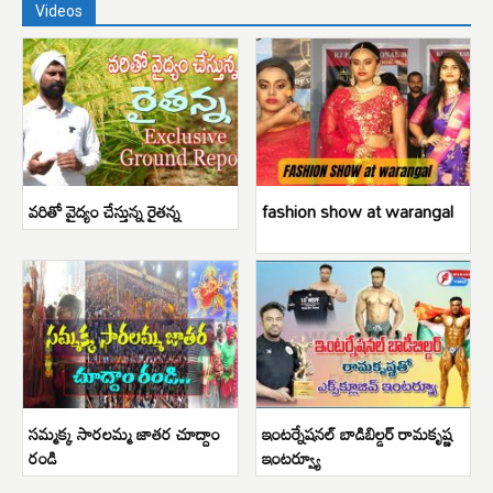
Videos
వరితో వైద్యం చేస్తున్న రైతన్న
fashion show at warangal
సమ్మక్క సారలమ్మ జాతర చూద్దాం
ఇంటర్నేషనల్ బాడిబిల్డర్ రామకృష్ణ
రండి
ఇంటర్వ్యూ