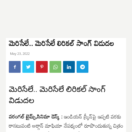
మెరిసేలే.. మెరిసేలే లిరికల్ సాంగ్ విడుదల
May 23, 2022
మెరిసేలే.. మెరిసేలే లిరికల్ సాంగ్
విడుదల
వరంగల్ టైమ్స్,సినిమా డెస్క్ :
ఇండియన్ స్క్రీన్‌పై ఇప్పటి వరకు
రానటువంటి ఆర్గాన్ మాఫియా నేపథ్యంలో రూపొందుతున్న చిత్రం