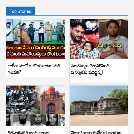
Top Stories
భారీగా మావోల లొంగుబాటు..మరి
మానవత్వం వెల్లువిరిసింది.
గణపతి?
పునర్వికకు పునర్జన్మ!
దిల్‌సుఖ్‌నగర్ జంట బాంబు
వెయ్యిస్తంభాల రుద్రేశ్వర ఆలయం