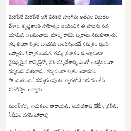
మెరిసేలే మెరిసేలే అనే లిరికల్ సాంగ్‌ను ఇటీవల విడుదల
చేశాం. కృష్ణకాంత్ సాహిత్యం అందించిన ఈ పాటను సత్య
యామిని ఆలపించారు. మార్క్ రాబీన్ స్వరాలు సమకూర్చారు.
తప్పకుండా చిత్రం అందరిని అలరిస్తుందనే నమ్మకం వుంది
అన్నారు. నిర్మాత బురుగు రమ్య ప్రభాకర్ మాట్లాడుతూ
వైవిధ్యమైన కాన్సెప్ట్‌తో, ప్రతి సన్నివేశాన్ని ఎంతో ఆసక్తికరంగా
దర్శకుడు మలిచాడు. తప్పకుండా చిత్రం జనాదరణ
పొందుతుందనే నమ్మకం వుంది. త్వరలోనే విడుదల తేదీ
ప్రకటిస్తాం అన్నారు.
మురళీశర్మ, ఆడుకలం నారాయణ్, జయప్రకాష్ (జేపీ), ప్రవీణ్,
సీవీఎల్ నరసింహారావు