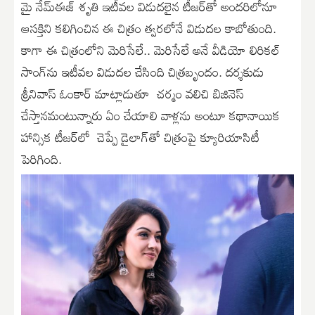
మై నేమ్‌ఈజ్ శృతి ఇటీవల విడుదలైన టీజర్‌తో అందరిలోనూ
ఆసక్తిని కలిగించిన ఈ చిత్రం త్వరలోనే విడుదల కాబోతుంది.
కాగా ఈ చిత్రంలోని మెరిసేలే.. మెరిసేలే అనే వీడియో లిరికల్
సాంగ్‌ను ఇటీవల విడుదల చేసింది చిత్రబృందం. దర్శకుడు
శ్రీనివాస్ ఓంకార్ మాట్లాడుతూ చర్మం వలిచి బిజినెస్
చేస్తానమంటున్నారు ఏం చేయాలి వాళ్లను అంటూ కథానాయిక
హాన్సిక టీజర్‌లో చెప్పే డైలాగ్‌తో చిత్రంపై క్యూరియాసిటీ
పెరిగింది.