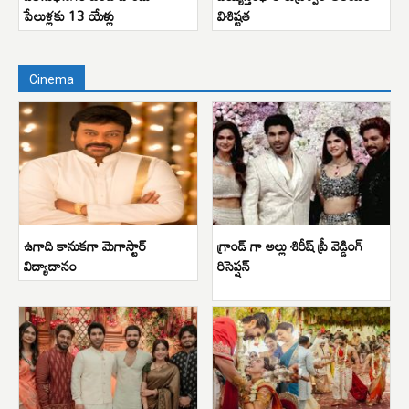
పేలుళ్లకు 13 యేళ్లు
విశిష్టత
Cinema
ఉగాది కానుకగా మెగాస్టార్
గ్రాండ్ గా అల్లు శిరీష్ ప్రీ వెడ్డింగ్
విద్యాదానం
రిసెప్షన్