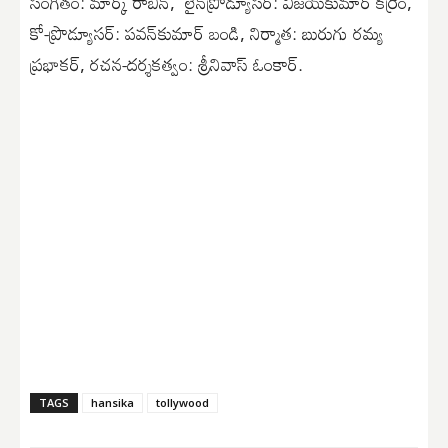
సంగీతం: మార్క్ రాబీన్, లైన్‌ప్రొడ్యూసర్: విజయ్‌కుమార్ కర్రెం,
కో-ప్రొడ్యూసర్: పవన్‌కుమార్ బండి, నిర్మాత: బురుగు రమ్య
ప్రభాకర్, రచన-దర్శకత్వం: శ్రీనివాస్ ఓంకార్.
TAGS
hansika
tollywood