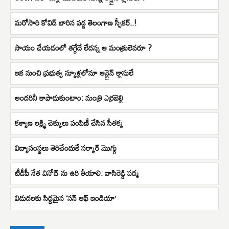
మరోసారి కోవిడ్ బారిన పడ్డ తెలంగాణ స్పీకర్..!
సాయం చేయడంలో తగ్గేదే లేదన్న ఆ మంత్రులెవరూ ?
ఇక నుంచి ప్రభుత్వ స్కూళ్లలోనూ ఆన్లైన్ క్లాసులే
అందరినీ కాపాడుకుంటాం: మంత్రి ఎర్రబెల్లి
కళ్యాణ లక్ష్మి చెక్కులు పంపిణీ చేసిన సీతక్క
విద్యాసంస్థలు తెరిచేందుకే సర్కార్ మొగ్గు
టీడీపీ నేత వినోద్ ను ఉరి తీయాలి: వాసిరెడ్డి పద్మ
విడుదలకు సిద్ధమైన ‘సన్ ఆఫ్ ఇండియా’