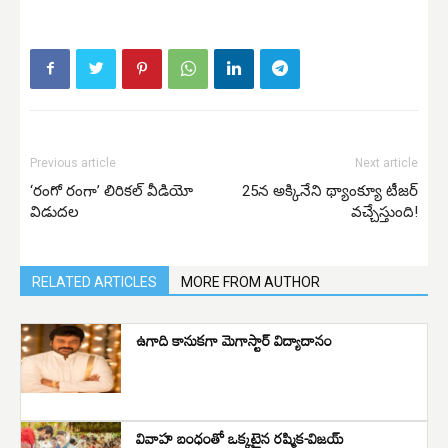
Previous article
Next article
‘రంగో రంగా’ లిరికల్ వీడియో
25న అక్కినేని థ్యాంక్యూ టీజర్
విడుదల
వచ్చేస్తుంది!
RELATED ARTICLES
MORE FROM AUTHOR
ఉగాది కానుకగా మెగాస్టార్ విద్యాదానం
వివాహ బంధంతో ఒక్కటైన రష్మిక-విజయ్