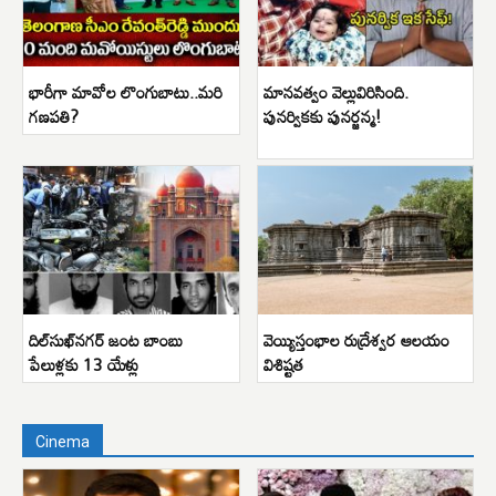
భారీగా మావోల లొంగుబాటు..మరి
మానవత్వం వెల్లువిరిసింది.
గణపతి?
పునర్వికకు పునర్జన్మ!
దిల్‌సుఖ్‌నగర్ జంట బాంబు
వెయ్యిస్తంభాల రుద్రేశ్వర ఆలయం
పేలుళ్లకు 13 యేళ్లు
విశిష్టత
Cinema