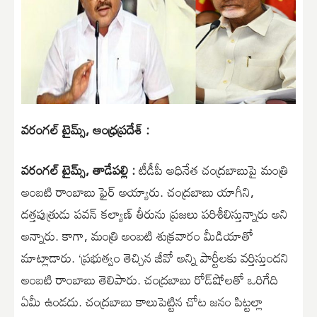
వరంగల్ టైమ్స్, ఆంధ్రప్రదేశ్ :
వరంగల్ టైమ్స్, తాడేపల్లి :
టీడీపీ అధినేత చంద్రబాబుపై మంత్రి
అంబటి రాంబాబు ఫైర్‌ అయ్యారు. చంద్రబాబు యాగీని,
దత్తపుత్రుడు పవన్‌ కల్యాణ్‌ తీరును ప్రజలు పరిశీలిస్తున్నారు అని
అన్నారు. కాగా, మంత్రి అంబటి శుక్రవారం మీడియాతో
మాట్లాడారు. ‘ప్రభుత్వం తెచ్చిన జీవో అన్ని పార్టీలకు వర్తిస్తుందని
అంబటి రాంబాబు తెలిపారు. చంద్రబాబు రోడ్‌షోలతో ఒరిగేది
ఏమీ ఉండదు. చంద్రబాబు కాలుపెట్టిన చోట జనం పిట్టల్లా