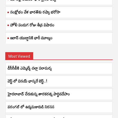
సంక్షోభం వేళ భారత్‌కు రష్యా భరోసా
హోలీ పండుగ రోజు తీవ్ర విషాదం
ఇరాన్ యుద్ధానికి భారీ మూల్యం
Most Viewed
డీసీసీబీకి ఎమ్మెల్యే చల్లా పరామర్శ
వెస్ట్ లో వినయ్ భాస్కరే బెస్ట్..!
హైదరాబాద్ చేరుకున్న తారకరత్న పార్థివదేహం
వరంగల్ లో ఉద్యమకారుడి నిరసన