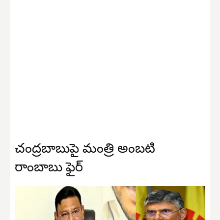
చంద్రబాబుపై మంత్రి అంబటి
రాంబాబు ఫైర్‌