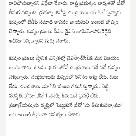
రాలిపోతున్నారని ఎద్దేవా చేశారు. రాష్ట్ర ప్రభుత్వం బాధ్యతతో జీవో
తీసుకువచ్చింది. ప్రభుత్వ జీవోపై చంద్రబాబు యాగీ చేస్తున్నారు.
కుప్పంలో టీడీపీ సమాధి కావడం ఖాయమని అంబటి జోష్యం
చెప్పారు. కుప్పం ప్రజలు సీఎం వైఎస్‌ జగన్‌మోహన్‌రెడ్డిని
అభిమానిస్తున్నారని గుర్తు చేశారు.
కుప్పం ప్రజలు స్థానిక ఎన్నికల్లో వైఎస్సార్‌సీపీకి ఘన విజయం
అందించారు. ఓటమి భయంతోనే చంద్రబాబు పదే పదే కుప్పం
వెళ్తున్నారు. చంద్రబాబుకు కుప్పంలో కనీసం ఇళ్లు లేదు, ఓటు
లేదు. చంద్రబాబు యాగీని ప్రజలు గమనిస్తున్నారు. ఎట్టి
పరిస్థితుల్లోనూ జీవో1 వెనక్కి తీసుకునే ప్రస​‍క్తే లేదు.
ప్రజాశ్రేయస్సును దృష్టిలో పెట్టుకునే జీవో1ను తీసుకువచ్చాము’
అని అంబటి తీవ్రంగా విమర్శలు చేశారు.