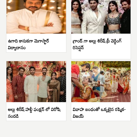
ఉగాది కానుకగా మెగాస్టార్
గ్రాండ్ గా అల్లు శిరీష్ ప్రీ వెడ్డింగ్
విద్యాదానం
రిసెప్షన్
అల్లు శిరీష్ హల్దీ ఫంక్షన్ లో విరోషి
వివాహ బంధంతో ఒక్కటైన రష్మిక-
సందడి
విజయ్