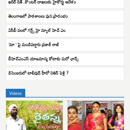
ఖదీర్ డెత్..కౌంటర్ దాఖలుకు హైకోర్టు ఆదేశం
తెలంగాణలో పాఠశాలలు పున:ప్రారంభం
ఏసీబీ వలలో గర్ల్స్ హై స్కూల్ హెచ్ ఎం
‘మా ‘ పై మండిపడ్డారు ప్రకాశ్ రాజ్
బీహెచ్ఎంఎస్ యాజమాన్య కోటాకు మరో ఛాన్స్
డిసెంబరులో టాలీవుడ్ హీరో నితిన్ పెళ్లి ?
Videos