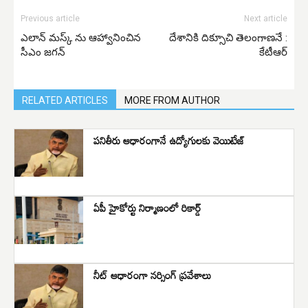
Previous article
Next article
ఎలాన్ మస్క్ ను ఆహ్వానించిన
దేశానికి దిక్సూచి తెలంగాణనే :
సీఎం జగన్
కేటీఆర్
RELATED ARTICLES
MORE FROM AUTHOR
పనితీరు ఆధారంగానే ఉద్యోగులకు వెయిటేజ్
ఏపీ హైకోర్టు నిర్మాణంలో రికార్డ్
నీట్‌ ఆధారంగా నర్సింగ్‌ ప్రవేశాలు