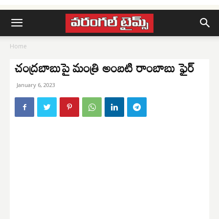
Home
చంద్రబాబుపై మంత్రి అంబటి రాంబాబు ఫైర్‌
January 6, 2023