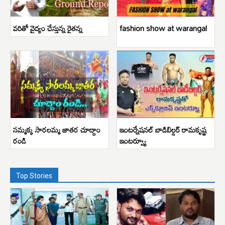
వరితో వైద్యం చేస్తున్న రైతన్న
fashion show at warangal
సమ్మక్క సారలమ్మ జాతర చూద్దాం
ఇంటర్నేషనల్ బాడిబిల్డర్ రామకృష్ణ
రండి
ఇంటర్వ్యూ
Top Stories