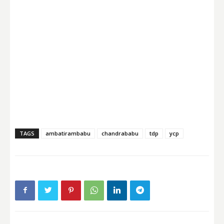
TAGS
ambatirambabu
chandrababu
tdp
ycp