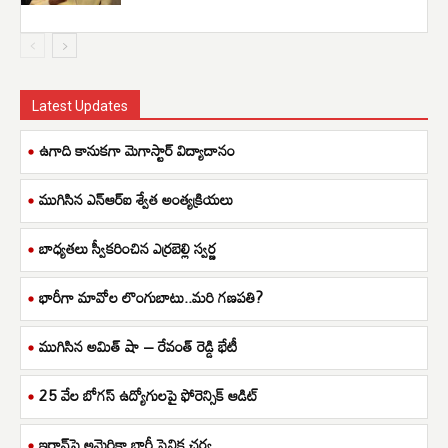
Latest Updates
ఉగాది కానుకగా మెగాస్టార్ విద్యాదానం
ముగిసిన ఎన్ఆర్ఐ శ్వేత అంత్యక్రియలు
బాధ్యతలు స్వీకరించిన ఎర్రబెల్లి స్వర్ణ
భారీగా మావోల లొంగుబాటు..మరి గణపతి?
ముగిసిన అమిత్ షా – రేవంత్ రెడ్డి భేటీ
25 వేల బోగస్ ఉద్యోగులపై ఫోరెన్సిక్ ఆడిట్
ఇరాన్‌పై అమెరికా భారీ సైనిక చర్య