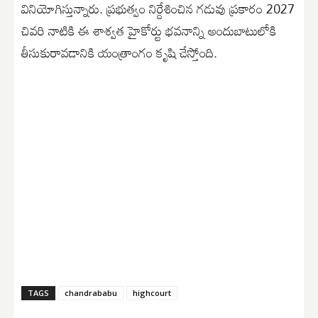
వినియోగిస్తున్నారు. ప్రభుత్వం నిర్దేశించిన గడువు ప్రకారం 2027
చివరి నాటికి ఈ శాశ్వత హైకోర్టు భవనాన్ని అందుబాటులోకి
తీసుకురావడానికి యంత్రాంగం కృషి చేస్తోంది.
TAGS
chandrababu
highcourt