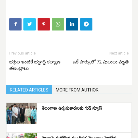
Previous article
Next article
భక్తుల ఇంటికే భద్రాద్రి కల్యాణ
ఒకే పార్కులో 72 పులులు మృతి
తలంబ్రాలు
RELATED ARTICLES
MORE FROM AUTHOR
తెలంగాణ ఉద్యమకారులకు గుడ్ న్యూస్
హైడ్రాపై మరోసారి మండిపడ్డ తెలంగాణ హైకోర్టు