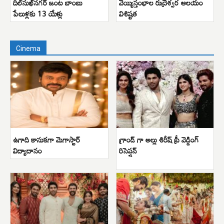
దిల్‌సుఖ్‌నగర్ జంట బాంబు
వెయ్యిస్తంభాల రుద్రేశ్వర ఆలయం
పేలుళ్లకు 13 యేళ్లు
విశిష్టత
Cinema
ఉగాది కానుకగా మెగాస్టార్
గ్రాండ్ గా అల్లు శిరీష్ ప్రీ వెడ్డింగ్
విద్యాదానం
రిసెప్షన్