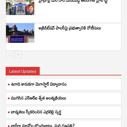
అక్రిడిటేషన్‌ పాలసీపై ప్రభుత్వానికి నోటీసులు
Latest Updates
ఉగాది కానుకగా మెగాస్టార్ విద్యాదానం
ముగిసిన ఎన్ఆర్ఐ శ్వేత అంత్యక్రియలు
బాధ్యతలు స్వీకరించిన ఎర్రబెల్లి స్వర్ణ
భారీగా మావోల లొంగుబాటు..మరి గణపతి?