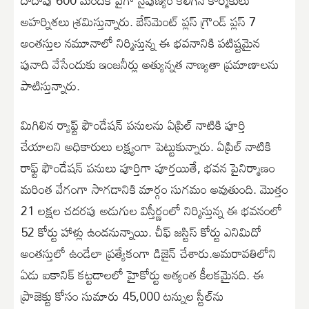
అహర్నిశలు శ్రమిస్తున్నారు. బేస్‌మెంట్ ప్లస్ గ్రౌండ్ ప్లస్ 7
అంతస్తుల నమూనాలో నిర్మిస్తున్న ఈ భవనానికి పటిష్టమైన
పునాది వేసేందుకు ఇంజనీర్లు అత్యున్నత నాణ్యతా ప్రమాణాలను
పాటిస్తున్నారు.
మిగిలిన ర్యాఫ్ట్ ఫౌండేషన్ పనులను ఏప్రిల్ నాటికి పూర్తి
చేయాలని అధికారులు లక్ష్యంగా పెట్టుకున్నారు. ఏప్రిల్ నాటికి
రాఫ్ట్ ఫౌండేషన్ పనులు పూర్తిగా పూర్తయితే, భవన పైనిర్మాణం
మరింత వేగంగా సాగడానికి మార్గం సుగమం అవుతుంది. మొత్తం
21 లక్షల చదరపు అడుగుల విస్తీర్ణంలో నిర్మిస్తున్న ఈ భవనంలో
52 కోర్టు హాళ్లు ఉండనున్నాయి. చీఫ్ జస్టిస్ కోర్టు ఎనిమిదో
అంతస్తులో ఉండేలా ప్రత్యేకంగా డిజైన్ చేశారు.అమరావతిలోని
ఏడు ఐకానిక్ కట్టడాలలో హైకోర్టు అత్యంత కీలకమైనది. ఈ
ప్రాజెక్టు కోసం సుమారు 45,000 టన్నుల స్టీల్‌ను