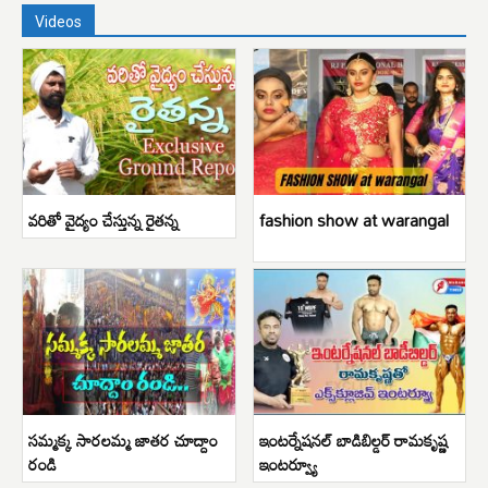
Videos
వరితో వైద్యం చేస్తున్న రైతన్న
fashion show at warangal
సమ్మక్క సారలమ్మ జాతర చూద్దాం
ఇంటర్నేషనల్ బాడిబిల్డర్ రామకృష్ణ
రండి
ఇంటర్వ్యూ