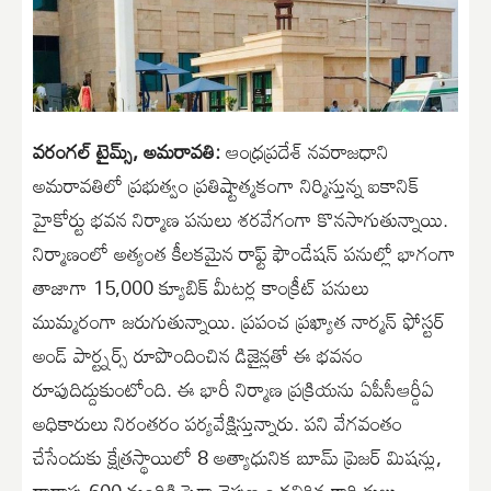
వరంగల్ టైమ్స్, అమరావతి:
ఆంధ్రప్రదేశ్ నవరాజధాని
అమరావతిలో ప్రభుత్వం ప్రతిష్టాత్మకంగా నిర్మిస్తున్న ఐకానిక్
హైకోర్టు భవన నిర్మాణ పనులు శరవేగంగా కొనసాగుతున్నాయి.
నిర్మాణంలో అత్యంత కీలకమైన రాఫ్ట్ ఫౌండేషన్ పనుల్లో భాగంగా
తాజాగా 15,000 క్యూబిక్ మీటర్ల కాంక్రీట్ పనులు
ముమ్మరంగా జరుగుతున్నాయి. ప్రపంచ ప్రఖ్యాత నార్మన్ ఫోస్టర్
అండ్ పార్ట్నర్స్ రూపొందించిన డిజైన్లతో ఈ భవనం
రూపుదిద్దుకుంటోంది. ఈ భారీ నిర్మాణ ప్రక్రియను ఏపీసీఆర్డీఏ
అధికారులు నిరంతరం పర్యవేక్షిస్తున్నారు. పని వేగవంతం
చేసేందుకు క్షేత్రస్థాయిలో 8 అత్యాధునిక బూమ్ ప్రెజర్ మిషన్లు,
దాదాపు 600 మందికి పైగా నైపుణ్యం కలిగిన కార్మికులు