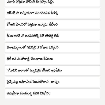
యూపీ ఎన్నికల పోలింగ్ కు సర్వం సిద్ధం
ఆర్ఎస్ ను ఆత్మీయంగా పలకరించిన సీతక్క
కేసీఆర్ పాలనలో హ్యాపిగా ఉన్నారు: కేటీఆర్
సీఎం జగన్ తో ఇంటెలిజెన్స్ చీఫ్ కసిరెడ్డి భేటీ
విశాఖపట్టణంలో గవర్నర్ 3 రోజుల పర్యటన
భేటీ ఐన మహారాష్ట్ర, తెలంగాణ సీఎంలు
గోదావరి జలాలతో మల్లన్నకు కేసీఆర్ అభిషేకం
సైన్స్ పట్ల అవగాహన పెంచుకోవాలి : దాస్యం
ఎమ్మెల్సీగా కల్వకుంట్ల కవిత ఏకగ్రీవం