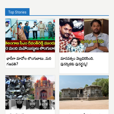
Top Stories
భారీగా మావోల లొంగుబాటు..మరి
మానవత్వం వెల్లువిరిసింది.
గణపతి?
పునర్వికకు పునర్జన్మ!