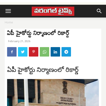
Home
ఏపీ హైకోర్టు నిర్మాణంలో రికార్డ్
February 21, 2026
ఏపీ హైకోర్టు నిర్మాణంలో రికార్డ్