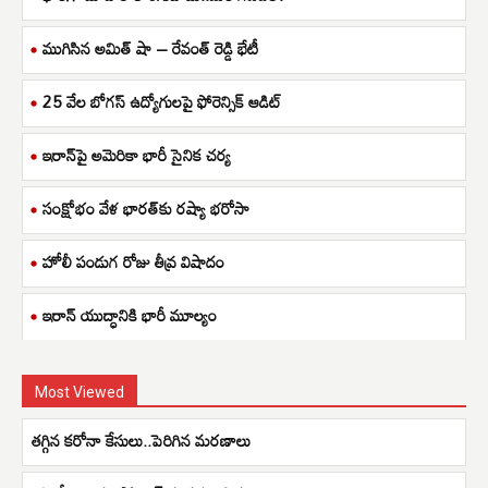
ముగిసిన అమిత్ షా – రేవంత్ రెడ్డి భేటీ
25 వేల బోగస్ ఉద్యోగులపై ఫోరెన్సిక్ ఆడిట్
ఇరాన్‌పై అమెరికా భారీ సైనిక చర్య
సంక్షోభం వేళ భారత్‌కు రష్యా భరోసా
హోలీ పండుగ రోజు తీవ్ర విషాదం
ఇరాన్ యుద్ధానికి భారీ మూల్యం
Most Viewed
తగ్గిన కరోనా కేసులు..పెరిగిన మరణాలు