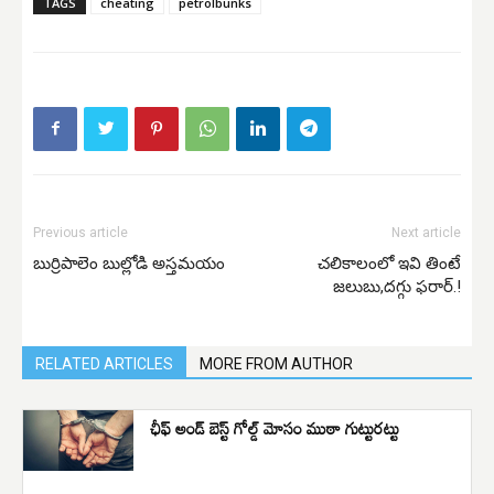
TAGS
cheating
petrolbunks
Previous article
Next article
బుర్రిపాలెం బుల్లోడి అస్తమయం
చలికాలంలో ఇవి తింటే
జలుబు,దగ్గు ఫరార్.!
RELATED ARTICLES
MORE FROM AUTHOR
ఛీఫ్ అండ్ బెస్ట్ గోల్డ్ మోసం ముఠా గుట్టురట్టు