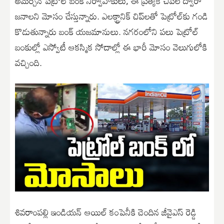
అమర్చిన పెట్రోల్ బంక్ నిర్వాహకులు, ఈ ప్రత్యేక చిప్‌ల ద్వారా
జనాలని మోసం చేస్తున్నారు. ఎలక్ట్రానిక్ చిప్‌లతో పెట్రోల్‌కు గండి
కొడుతున్నారు బంక్ యజమానులు. నగరంలోని పలు పెట్రోల్
బంకుల్లో ఎస్వోటీ ఆకస్మిక సోదాల్లో ఈ భారీ మోసం వెలుగులోకి
వచ్చింది.
శివరాంపల్లి ఇండియన్ ఆయిల్ కంపెనీకి చెందిన జీవైఎస్ రెడ్డి