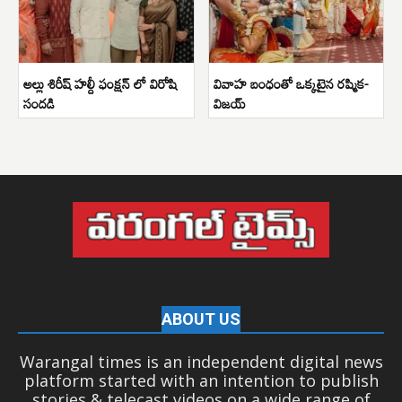
అల్లు శిరీష్ హల్దీ ఫంక్షన్ లో విరోషి
వివాహ బంధంతో ఒక్కటైన రష్మిక-
సందడి
విజయ్
ABOUT US
Warangal times is an independent digital news
platform started with an intention to publish
stories & telecast videos on a wide range of