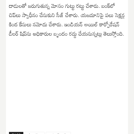
దాడులతో జరుగుతున్న మోసం గుట్టు రట్టు చేశారు. బంక్‌లో
చిప్‌లు స్వాధీనం చేసుకుని సీజ్ చేశారు. యజమానిపై పలు సెక్షన్ల
కింద కేసులు నమోదు చేశారు. ఇండియన్ ఆయిల్ కార్పోరేషన్
డీలర్‌ షిప్‌ను అధికారుల బృందం రద్దు చేయనున్నట్లు తెలుస్తోంది.