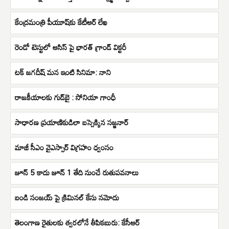
కేంద్రమంత్రి పీయూష్​కు కేటీఆర్​ లేఖ
రెండో టెస్టులో ఆసిస్ పై భారత్ గ్రాండ్ విక్టరీ
టక్ జగదీష్ మన ఇంటి సినిమా: నాని
రాజకీయాలకు గుడ్‌బై : సోనియా గాంధీ
సాధారణ ప్రయాణికుడిలా బస్సెక్కిన సజ్జనార్
మాజీ సీఎం వైఎస్సార్ విగ్రహం ధ్వంసం
జూన్ 5 కాదు జూన్ 1 తేది నుంచే రుతుపవనాలు
బండి సంజయ్ పై క్రిమినల్ కేసు నమోదు
తెలంగాణ రైతులకు త్వరలోనే తీపికబురు: కేసీఆర్‌