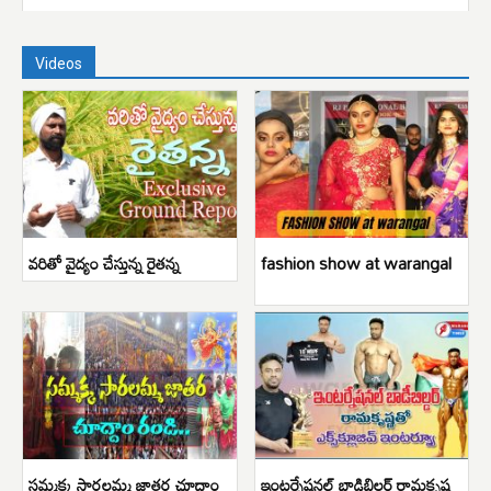
Videos
వరితో వైద్యం చేస్తున్న రైతన్న
fashion show at warangal
సమ్మక్క సారలమ్మ జాతర చూద్దాం
ఇంటర్నేషనల్ బాడిబిల్డర్ రామకృష్ణ