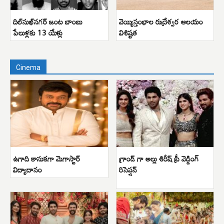
దిల్‌సుఖ్‌నగర్ జంట బాంబు
వెయ్యిస్తంభాల రుద్రేశ్వర ఆలయం
పేలుళ్లకు 13 యేళ్లు
విశిష్టత
Cinema
ఉగాది కానుకగా మెగాస్టార్
గ్రాండ్ గా అల్లు శిరీష్ ప్రీ వెడ్డింగ్
విద్యాదానం
రిసెప్షన్