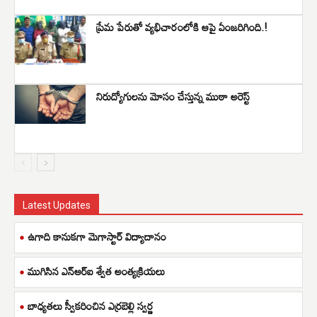
ప్రేమ పేరుతో వ్యభిచారంలోకి ఆపై ఏంజరిగింది.!
నిరుద్యోగులను మోసం చేస్తున్న ముఠా అరెస్ట్
Latest Updates
ఉగాది కానుకగా మెగాస్టార్ విద్యాదానం
ముగిసిన ఎన్ఆర్ఐ శ్వేత అంత్యక్రియలు
బాధ్యతలు స్వీకరించిన ఎర్రబెల్లి స్వర్ణ