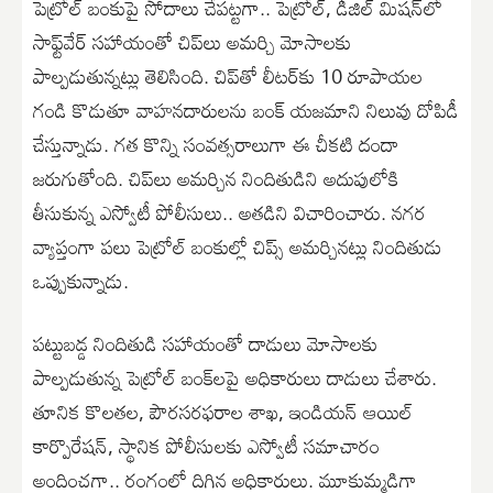
పెట్రోల్ బంకుపై సోదాలు చేపట్టగా.. పెట్రోల్, డీజిల్ మిషన్‌లో
సాఫ్ట్‌వేర్ సహాయంతో చిప్‌లు అమర్చి మోసాలకు
పాల్పడుతున్నట్లు తెలిసింది. చిప్‌తో లీటర్‌కు 10 రూపాయల
గండి కొడుతూ వాహనదారులను బంక్ యజమాని నిలువు దోపిడీ
చేస్తున్నాడు. గత కొన్ని సంవత్సరాలుగా ఈ చీకటి దందా
జరుగుతోంది. చిప్‌లు అమర్చిన నిందితుడిని అదుపులోకి
తీసుకున్న ఎస్వోటీ పోలీసులు.. అతడిని విచారించారు. నగర
వ్యాప్తంగా పలు పెట్రోల్ బంకుల్లో చిప్స్ అమర్చినట్లు నిందితుడు
ఒప్పుకున్నాడు.
పట్టుబడ్డ నిందితుడి సహాయంతో దాడులు మోసాలకు
పాల్పడుతున్న పెట్రోల్ బంక్‌లపై అధికారులు దాడులు చేశారు.
తూనిక కొలతల, పౌరసరఫరాల శాఖ, ఇండియన్ ఆయిల్
కార్పొరేషన్, స్థానిక పోలీసులకు ఎస్వోటీ సమాచారం
అందించగా.. రంగంలో దిగిన అధికారులు. మూకుమ్మడిగా