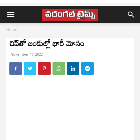
Home
చిప్‌తో బంకుల్లో భారీ మోసం
November 17, 2022