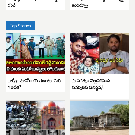
రండి
ఇంటర్వ్యూ
Top Stories
భారీగా మావోల లొంగుబాటు..మరి
మానవత్వం వెల్లువిరిసింది.
గణపతి?
పునర్వికకు పునర్జన్మ!