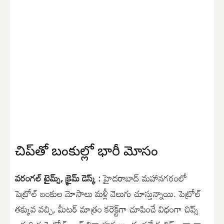
చిప్‌తో బంకుల్లో భారీ మోసం
వరంగల్ టైమ్స్, క్రైమ్ డెస్క్ :
హైదరాబాద్ మహానగరంలో
పెట్రోల్ బంకుల మోసాలు మళ్లీ వెలుగు చూస్తున్నాయి. పెట్రోల్
తక్కువ వచ్చి, మీటర్ మాత్రం కరెక్ట్‌గా చూపించే విధంగా చిప్స్