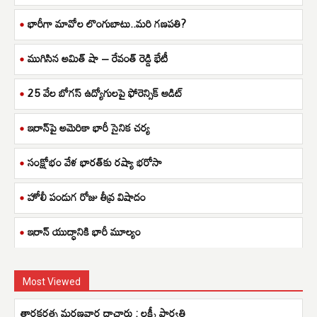
భారీగా మావోల లొంగుబాటు..మరి గణపతి?
ముగిసిన అమిత్ షా – రేవంత్ రెడ్డి భేటీ
25 వేల బోగస్ ఉద్యోగులపై ఫోరెన్సిక్ ఆడిట్
ఇరాన్‌పై అమెరికా భారీ సైనిక చర్య
సంక్షోభం వేళ భారత్‌కు రష్యా భరోసా
హోలీ పండుగ రోజు తీవ్ర విషాదం
ఇరాన్ యుద్ధానికి భారీ మూల్యం
Most Viewed
తారకరత్న మరణవార్త దాచారు : లక్ష్మీ పార్వతి