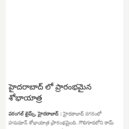
హైదరాబాద్ లో ప్రారంభమైన
శోభాయాత్ర
వరంగల్ టైమ్స్, హైదరాబాద్ :
హైదరాబాద్ నగరంలో
హనుమాన్ శోభాయాత్ర ప్రారంభమైంది. గౌలిగూడలోని రామ్