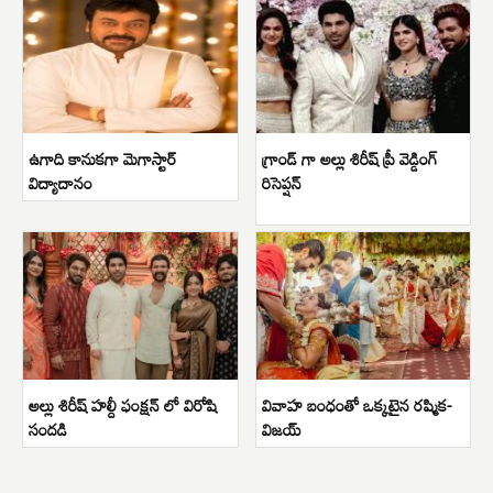
ఉగాది కానుకగా మెగాస్టార్
గ్రాండ్ గా అల్లు శిరీష్ ప్రీ వెడ్డింగ్
విద్యాదానం
రిసెప్షన్
అల్లు శిరీష్ హల్దీ ఫంక్షన్ లో విరోషి
వివాహ బంధంతో ఒక్కటైన రష్మిక-
సందడి
విజయ్