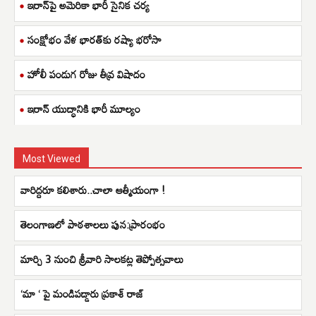
ఇరాన్‌పై అమెరికా భారీ సైనిక చర్య
సంక్షోభం వేళ భారత్‌కు రష్యా భరోసా
హోలీ పండుగ రోజు తీవ్ర విషాదం
ఇరాన్ యుద్ధానికి భారీ మూల్యం
Most Viewed
వారిద్దరూ కలిశారు..చాలా ఆత్మీయంగా !
తెలంగాణలో పాఠశాలలు పున:ప్రారంభం
మార్చి 3 నుంచి శ్రీవారి సాలకట్ల తెప్పోత్సవాలు
‘మా ‘ పై మండిపడ్డారు ప్రకాశ్ రాజ్