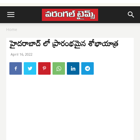
Home
హైదరాబాద్ లో ప్రారంభమైన శోభాయాత్ర
April 16, 2022