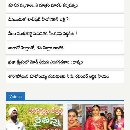
మానవ మృగాలు..ఏ మాత్రం మారని కర్కషత్వం
డిసెంబరులో టాలీవుడ్ హీరో నితిన్ పెళ్లి ?
నీలం సంజీవరెడ్డి మనవడికి బీఆర్ఎస్ పెద్దపీట !
నాలుగో పెళ్లాంతో, 3వ పెళ్లాం ఇంటికి
ప్రజా క్షేత్రంలో మోడీ తీరును ఎండగడతాం : దాస్యం
లొంగిపోయిన మావోయిస్టు దంపతులకు సి.పి. రవిందర్ ఆర్థిక సాయం
Videos