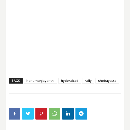
TAGS
hanumanjayanthi
hyderabad
rally
shobayatra