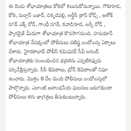
ఈ రెండు శోభాయాత్రలు కోఠిలో కలుసుకోనున్నాయి. గౌలిగూడ,
కోఠి, సుల్తాన్ బజార్, చిక్కడపల్లి, ఆర్టీసీ క్రాస్ రోడ్స్ , అశోక్
నగర్ ఎక్స్ రోడ్, గాంధీ నగర్, కవాడిగూడ, ఆర్పీ రోడ్ ,
ప్యారడైజ్ మీదుగా శోభాయాత్ర కొనసాగనుంది. హనుమాన్
శోభాయాత్ర నేపథ్యంలో పోలీసులు పటిష్ట బందోబస్తు ఏర్పాటు
చేశారు. హైదరాబాద్ పోలీస్ కమిషనర్ సీవీ ఆనంద్
శోభాయాత్రకు సంబంధించిన భద్రతను ఎప్పటికప్పుడు
పర్యవేక్షిస్తున్నారు. సీసీ కెమెరాలు, డ్రోన్ కెమెరాలతో నిఘా
ఉంచారు. మొత్తం 8 వేల మంది పోలీసులు బందోబస్తులో
పాల్గొన్నారు. ఎలాంటి అవాంఛనీయ ఘటనలు జరుగకుండా
పోలీసులు తగు జాగ్రత్తలు తీసుకుంటున్నారు.