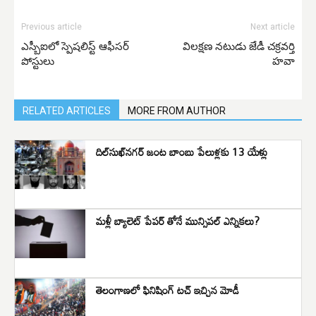
Previous article
Next article
ఎస్బీఐలో స్పెషలిస్ట్ ఆఫీసర్
విలక్షణ నటుడు జేడీ చక్రవర్తి
పోస్టులు
హవా
RELATED ARTICLES
MORE FROM AUTHOR
దిల్‌సుఖ్‌నగర్ జంట బాంబు పేలుళ్లకు 13 యేళ్లు
మళ్లీ బ్యాలెట్ పేపర్ తోనే మున్సిపల్ ఎన్నికలు?
తెలంగాణలో ఫినిషింగ్ టచ్ ఇచ్చిన మోడీ