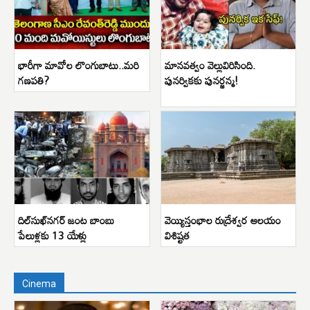
భారీగా మావోల లొంగుబాటు..మరి
మానవత్వం వెల్లువిరిసింది.
గణపతి?
పునర్వికకు పునర్జన్మ!
దిల్‌సుఖ్‌నగర్ జంట బాంబు
వెయ్యిస్తంభాల రుద్రేశ్వర ఆలయం
పేలుళ్లకు 13 యేళ్లు
విశిష్టత
Cinema