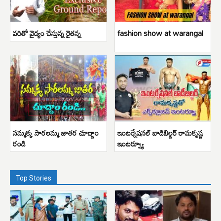
వరితో వైద్యం చేస్తున్న రైతన్న
fashion show at warangal
సమ్మక్క సారలమ్మ జాతర చూద్దాం
ఇంటర్నేషనల్ బాడిబిల్డర్ రామకృష్ణ
రండి
ఇంటర్వ్యూ
Top Stories