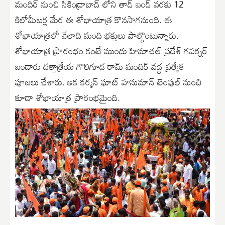
మందిర్ నుంచి సికింద్రాబాద్ లోని తాడ్ బండ్ వరకు 12
కిలోమీటర్ల మేర ఈ శోభాయాత్ర కొనసాగనుంది. ఈ
శోభాయాత్రలో వేలాది మంది భక్తులు పాల్గొంటున్నారు.
శోభాయాత్ర ప్రారంభం కంటే ముందు హిమాచల్ ప్రదేశ్ గవర్నర్
బండారు దత్తాత్రేయ గౌలిగూడ రామ్ మందిర్ వద్ద ప్రత్యేక
పూజలు చేశారు. ఇక కర్మన్ ఘాట్ హనుమాన్ టెంపుల్ నుంచి
కూడా శోభాయాత్ర ప్రారంభమైంది.