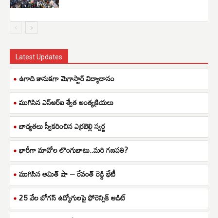
Latest Updates
ఉగాది కానుకగా మెగాస్టార్ విద్యాదానం
ముగిసిన ఎన్ఆర్ఐ శ్వేత అంత్యక్రియలు
బాధ్యతలు స్వీకరించిన ఎర్రబెల్లి స్వర్ణ
భారీగా మావోల లొంగుబాటు..మరి గణపతి?
ముగిసిన అమిత్ షా – రేవంత్ రెడ్డి భేటీ
25 వేల బోగస్ ఉద్యోగులపై ఫోరెన్సిక్ ఆడిట్